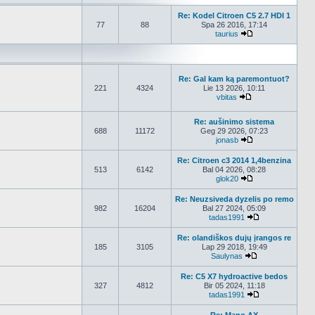
Re: Kodel Citroen C5 2.7 HDI 1
77
88
Spa 26 2016, 17:14
taurius
Peržiūrėti naujau
Re: Gal kam ką paremontuot?
221
4324
Lie 13 2026, 10:11
vbitas
Peržiūrėti naujau
Re: aušinimo sistema
688
11172
Geg 29 2026, 07:23
jonasb
Peržiūrėti naujau
Re: Citroen c3 2014 1,4benzina
513
6142
Bal 04 2026, 08:28
glok20
Peržiūrėti naujau
Re: Neuzsiveda dyzelis po remo
982
16204
Bal 27 2024, 05:09
tadas1991
Peržiūrėti nauj
Re: olandiškos dujų įrangos re
185
3105
Lap 29 2018, 19:49
Saulynas
Peržiūrėti nauja
Re: C5 X7 hydroactive bedos
327
4812
Bir 05 2024, 11:18
tadas1991
Peržiūrėti nauj