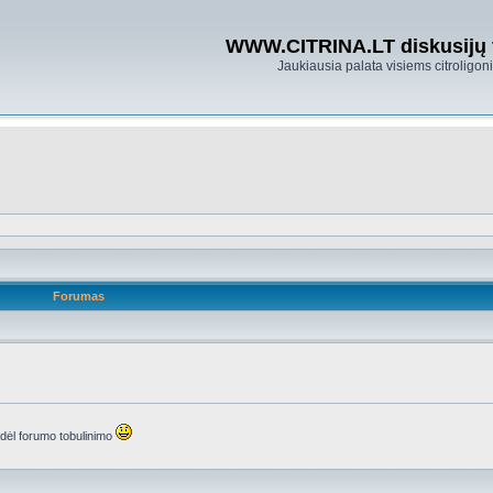
WWW.CITRINA.LT diskusijų
Jaukiausia palata visiems citroligo
Forumas
s dėl forumo tobulinimo