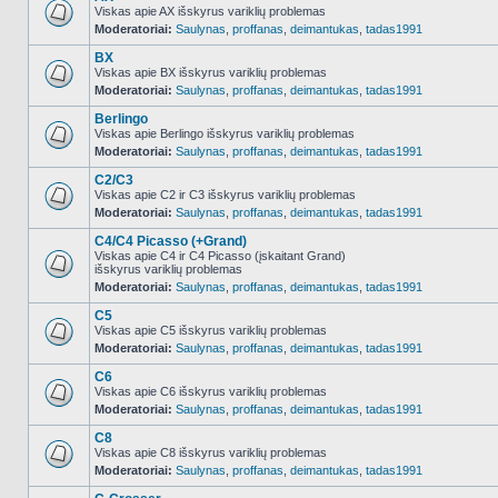
Viskas apie AX išskyrus variklių problemas
Moderatoriai:
Saulynas
,
proffanas
,
deimantukas
,
tadas1991
NO_UNREAD_POSTS
BX
Viskas apie BX išskyrus variklių problemas
Moderatoriai:
Saulynas
,
proffanas
,
deimantukas
,
tadas1991
NO_UNREAD_POSTS
Berlingo
Viskas apie Berlingo išskyrus variklių problemas
Moderatoriai:
Saulynas
,
proffanas
,
deimantukas
,
tadas1991
NO_UNREAD_POSTS
C2/C3
Viskas apie C2 ir C3 išskyrus variklių problemas
Moderatoriai:
Saulynas
,
proffanas
,
deimantukas
,
tadas1991
NO_UNREAD_POSTS
C4/C4 Picasso (+Grand)
Viskas apie C4 ir C4 Picasso (įskaitant Grand)
išskyrus variklių problemas
NO_UNREAD_POSTS
Moderatoriai:
Saulynas
,
proffanas
,
deimantukas
,
tadas1991
C5
Viskas apie C5 išskyrus variklių problemas
Moderatoriai:
Saulynas
,
proffanas
,
deimantukas
,
tadas1991
NO_UNREAD_POSTS
C6
Viskas apie C6 išskyrus variklių problemas
Moderatoriai:
Saulynas
,
proffanas
,
deimantukas
,
tadas1991
NO_UNREAD_POSTS
C8
Viskas apie C8 išskyrus variklių problemas
Moderatoriai:
Saulynas
,
proffanas
,
deimantukas
,
tadas1991
NO_UNREAD_POSTS