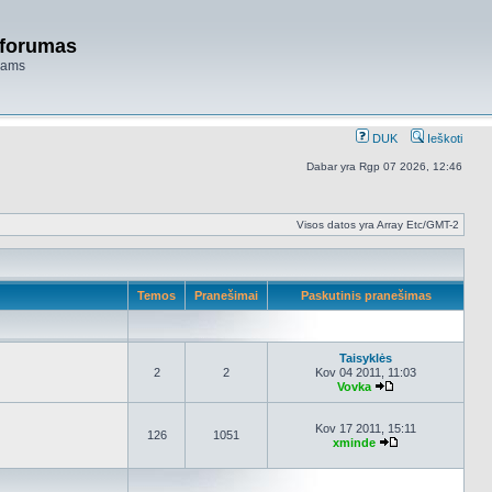
 forumas
niams
DUK
Ieškoti
Dabar yra Rgp 07 2026, 12:46
Visos datos yra Array Etc/GMT-2
Temos
Pranešimai
Paskutinis pranešimas
Taisyklės
2
2
Kov 04 2011, 11:03
Vovka
Peržiūrėti naujau
Kov 17 2011, 15:11
126
1051
xminde
Peržiūrėti nauja