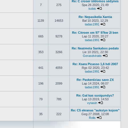
Re: C croser šildomos sėdynes
7
275
Spa 26 2020, 21:49
kobis
Peržiūrėti naujaus
Re: Nepasikelia Xantia
1139
14653
Bal 10 2023, 12:29
tadas1991
Peržiūrėti nauj
Re: Citroen xm 97' 97kw 2l ben
665
9278
Lap 11 2020, 20:27
tadas1991
Peržiūrėti nauj
Re: Neatmeta Sankabos pedalo
353
3266
Lie 10 2021, 22:30
Gerasdviratis
Peržiūrėti nau
Re: Xsara Picasso 1,6 hdi 2007
441
4059
Rgs 02 2020, 23:42
tadas1991
Peržiūrėti nauj
Re: Paskerdziau savo ZX
196
2099
Lap 14 2024, 06:07
tadas1991
Peržiūrėti nauj
Re: Gal kas susigundys?
79
785
Lap 13 2019, 14:53
vytasin
Peržiūrėti naujau
Re: C5 ekranas "aukstyn kojom"
35
222
Geg 27 2008, 12:08
Rolis
Peržiūrėti naujaus