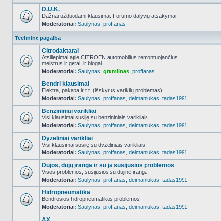
D.U.K.
Dažnai užduodami klausimai. Forumo dalyvių atsakymai
Moderatoriai:
Saulynas
,
proffanas
NO_UNREAD_POSTS
Techninė pagalba
Citrodaktarai
Atsiliepimai apie CITROEN automobilius remontuojančius
meistrus ir gerai, ir blogai
NO_UNREAD_POSTS
Moderatoriai:
Saulynas
,
grumlinas
,
proffanas
Bendri klausimai
Elektra, pakaba ir t.t. (išskyrus variklių problemas)
Moderatoriai:
Saulynas
,
proffanas
,
deimantukas
,
tadas1991
NO_UNREAD_POSTS
Benzininiai varikliai
Visi klausimai susiję su benzininiais varikliais
Moderatoriai:
Saulynas
,
proffanas
,
deimantukas
,
tadas1991
NO_UNREAD_POSTS
Dyzeliniai varikliai
Visi klausimai susiję su dyzeliniais varikliais
Moderatoriai:
Saulynas
,
proffanas
,
deimantukas
,
tadas1991
NO_UNREAD_POSTS
Dujos, dujų įranga ir su ja susijusios problemos
Visos problemos, susijusios su dujine įranga
Moderatoriai:
Saulynas
,
proffanas
,
deimantukas
,
tadas1991
NO_UNREAD_POSTS
Hidropneumatika
Bendrosios hidropneumatikos problemos
Moderatoriai:
Saulynas
,
proffanas
,
deimantukas
,
tadas1991
NO_UNREAD_POSTS
AX