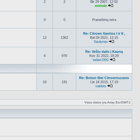
2
2
Bir 29 2007, 12:02
xminde
Peržiūrėti nauja
0
0
Pranešimų nėra
Re: Citroen Xantios I ir II ,
12
1362
Bal 09 2021, 12:15
Saulynas
Peržiūrėti nauja
Re: Vešiu dalis į Kauną
6
976
Kov 31 2022, 18:29
tadas1991
Peržiūrėti nauj
Re: Bolsoi Slet Citroentuzasto
16
191
Lie 18 2015, 17:19
vaidots
Peržiūrėti naujau
Visos datos yra Array Etc/GMT-2