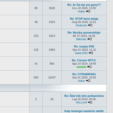
Re: Ar čia dar yra gyvų??
85
3526
Gru 10 2025, 13:30
vbitas
Peržiūrėti naujau
Re: STOP karui kelyje
48
2424
Geg 06 2018, 12:51
Saulynas
Peržiūrėti nauja
Re: Muzika automobilyje
223
3413
Bir 27 2023, 16:26
Milordas
Peržiūrėti nauja
Re: naujas DS5
132
2964
Spa 31 2023, 11:10
tadas1991
Peržiūrėti nauj
Re: Citroen WTCC
41
850
Spa 14 2014, 19:46
xminde
Peržiūrėti nauja
Re: CITRAMONAI
550
10247
Sau 01 2025, 16:55
vbitas
Peržiūrėti naujau
Re: Šiek tiek info perkantiems
2
26
Lap 20 2014, 00:45
HeLLmiX
Peržiūrėti nauja
Kaip teisingai naudotis skelbi