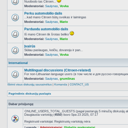
Nusibodo tas Citroen...
Moderatoriai:
Saulynas
,
Vovka
NO_UNREAD_POSTS
Perku automobilio dalis
...kad mano Citroen būtų sveikas ir laimingas
Moderatoriai:
Saulynas
,
Mario
NO_UNREAD_POSTS
Parduodu automobilio dalis
Iš mano Citroen tik šrotas beliko
Moderatoriai:
Saulynas
,
Mario
NO_UNREAD_POSTS
Įvairūs
Siūlau paslaugas, keičiu, dovanoju ir pan...
Moderatoriai:
Saulynas
,
Vovka
NO_UNREAD_POSTS
International
Multilingual discussions (Citroen-related)
For non-Lithuanian language users (в том числе и для русско-говорящих 
Moderatoriai:
Saulynas
,
grumlinas
NO_UNREAD_POSTS
Ištrinti visus diskusijų sausainėlius
|
Komanda
|
CONTACT_US
Pagrindinis diskusijų puslapis
Dabar prisijungę
ONLINE_USERS_TOTAL_GUESTS (pagal pastarųjų 5 minučių diskusijų a
Daugiausia vartotojų (
4550
) buvo Spa 23 2025, 07:17
Registruoti vartotojai: Registruotų vartotojų nėra
Legenda ::
Administratoriai
,
Globalūs moderatoriai