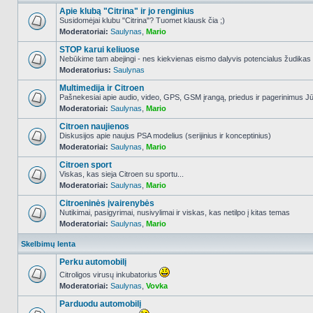
Apie klubą "Citrina" ir jo renginius
Susidomėjai klubu "Citrina"? Tuomet klausk čia ;)
Moderatoriai:
Saulynas
,
Mario
NO_UNREAD_POSTS
STOP karui keliuose
Nebūkime tam abejingi - nes kiekvienas eismo dalyvis potencialus žudikas
Moderatorius:
Saulynas
NO_UNREAD_POSTS
Multimedija ir Citroen
Pašnekesiai apie audio, video, GPS, GSM įrangą, priedus ir pagerinimus Jūs
Moderatoriai:
Saulynas
,
Mario
NO_UNREAD_POSTS
Citroen naujienos
Diskusijos apie naujus PSA modelius (serijinius ir konceptinius)
Moderatoriai:
Saulynas
,
Mario
NO_UNREAD_POSTS
Citroen sport
Viskas, kas sieja Citroen su sportu...
Moderatoriai:
Saulynas
,
Mario
NO_UNREAD_POSTS
Citroeninės įvairenybės
Nutikimai, pasigyrimai, nusivylimai ir viskas, kas netilpo į kitas temas
Moderatoriai:
Saulynas
,
Mario
NO_UNREAD_POSTS
Skelbimų lenta
Perku automobilį
Citroligos virusų inkubatorius
Moderatoriai:
Saulynas
,
Vovka
NO_UNREAD_POSTS
Parduodu automobilį