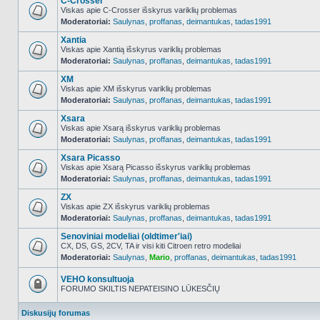
C-Crosser
Viskas apie C-Crosser išskyrus variklių problemas
Moderatoriai:
Saulynas
,
proffanas
,
deimantukas
,
tadas1991
NO_UNREAD_POSTS
Xantia
Viskas apie Xantią išskyrus variklių problemas
Moderatoriai:
Saulynas
,
proffanas
,
deimantukas
,
tadas1991
NO_UNREAD_POSTS
XM
Viskas apie XM išskyrus variklių problemas
Moderatoriai:
Saulynas
,
proffanas
,
deimantukas
,
tadas1991
NO_UNREAD_POSTS
Xsara
Viskas apie Xsarą išskyrus variklių problemas
Moderatoriai:
Saulynas
,
proffanas
,
deimantukas
,
tadas1991
NO_UNREAD_POSTS
Xsara Picasso
Viskas apie Xsarą Picasso išskyrus variklių problemas
Moderatoriai:
Saulynas
,
proffanas
,
deimantukas
,
tadas1991
NO_UNREAD_POSTS
ZX
Viskas apie ZX išskyrus variklių problemas
Moderatoriai:
Saulynas
,
proffanas
,
deimantukas
,
tadas1991
NO_UNREAD_POSTS
Senoviniai modeliai (oldtimer'iai)
CX, DS, GS, 2CV, TA ir visi kiti Citroen retro modeliai
Moderatoriai:
Saulynas
,
Mario
,
proffanas
,
deimantukas
,
tadas1991
NO_UNREAD_POSTS
VEHO konsultuoja
FORUMO SKILTIS NEPATEISINO LŪKESČIŲ
Forumas
užrakintas
Diskusijų forumas