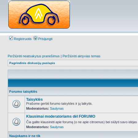
Registruotis
Prisijungti
Peržiūrėti neatsakytus pranešimus
|
Peržiūrėti aktyvias temas
Pagrindinis diskusijų puslapis
Forumo taisyklės
Taisyklės
Prašome gerbti forumo taisykles ir jų laikytis.
Moderatorius:
Saulynas
NO_UNREAD_POSTS
Klausimai moderatoriams dėl FORUMO
Čia galite klausinėti apie forumą (o ne apie citroenus) bei siūlyti savo idėja
Moderatorius:
Saulynas
NO_UNREAD_POSTS
Naujokams ir ne tik