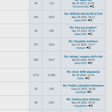
Re: Mano AX
44
713
Bir 04 2021, 22:20
Gerasdviratis
Peržiūrėti nau
Re: IEŠKAU DALIŲ BX GTI19
145
4522
Spa 28 2024, 09:12
tadas1991
Peržiūrėti nauj
Re: Kas per jungtis?
40
420
Vas 13 2022, 00:41
tadas1991
Peržiūrėti nauj
Re: Saugiklio keitimas
137
1231
Sau 22 2023, 14:47
mangus
Peržiūrėti nauja
Re: airbag / saugos diržo klai
356
3247
Bal 03 2026, 08:36
tadas1991
Peržiūrėti nauj
Re: Aisin AM6 adaptacija
1273
21285
Bir 30 2025, 14:15
vbitas
Peržiūrėti naujau
Re: Prašau užpildyti trūkstama
20
215
Geg 22 2023, 16:38
sandiego
Peržiūrėti nauja
Re: Galinių durų bildesys
99
1097
Spa 19 2020, 09:24
muguliukas
Peržiūrėti nauj