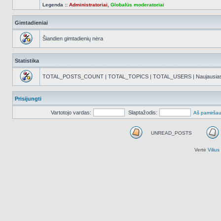
Legenda ::
Administratoriai
,
Globalūs moderatoriai
Gimtadieniai
Šiandien gimtadienių nėra
Statistika
TOTAL_POSTS_COUNT | TOTAL_TOPICS | TOTAL_USERS | Naujausias reg
Prisijungti
Vartotojo vardas:
Slaptažodis:
Aš pamiršau
UNREAD_POSTS
UNREAD_POSTS
Vertė
Viliu