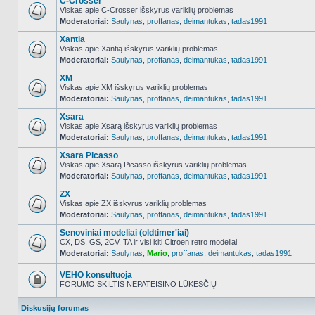
C-Crosser
Viskas apie C-Crosser išskyrus variklių problemas
Moderatoriai:
Saulynas
,
proffanas
,
deimantukas
,
tadas1991
NO_UNREAD_POSTS
Xantia
Viskas apie Xantią išskyrus variklių problemas
Moderatoriai:
Saulynas
,
proffanas
,
deimantukas
,
tadas1991
NO_UNREAD_POSTS
XM
Viskas apie XM išskyrus variklių problemas
Moderatoriai:
Saulynas
,
proffanas
,
deimantukas
,
tadas1991
NO_UNREAD_POSTS
Xsara
Viskas apie Xsarą išskyrus variklių problemas
Moderatoriai:
Saulynas
,
proffanas
,
deimantukas
,
tadas1991
NO_UNREAD_POSTS
Xsara Picasso
Viskas apie Xsarą Picasso išskyrus variklių problemas
Moderatoriai:
Saulynas
,
proffanas
,
deimantukas
,
tadas1991
NO_UNREAD_POSTS
ZX
Viskas apie ZX išskyrus variklių problemas
Moderatoriai:
Saulynas
,
proffanas
,
deimantukas
,
tadas1991
NO_UNREAD_POSTS
Senoviniai modeliai (oldtimer'iai)
CX, DS, GS, 2CV, TA ir visi kiti Citroen retro modeliai
Moderatoriai:
Saulynas
,
Mario
,
proffanas
,
deimantukas
,
tadas1991
NO_UNREAD_POSTS
VEHO konsultuoja
FORUMO SKILTIS NEPATEISINO LŪKESČIŲ
Forumas
užrakintas
Diskusijų forumas