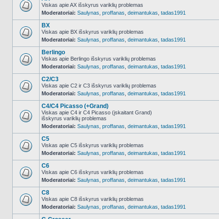
Viskas apie AX išskyrus variklių problemas
Moderatoriai:
Saulynas
,
proffanas
,
deimantukas
,
tadas1991
NO_UNREAD_POSTS
BX
Viskas apie BX išskyrus variklių problemas
Moderatoriai:
Saulynas
,
proffanas
,
deimantukas
,
tadas1991
NO_UNREAD_POSTS
Berlingo
Viskas apie Berlingo išskyrus variklių problemas
Moderatoriai:
Saulynas
,
proffanas
,
deimantukas
,
tadas1991
NO_UNREAD_POSTS
C2/C3
Viskas apie C2 ir C3 išskyrus variklių problemas
Moderatoriai:
Saulynas
,
proffanas
,
deimantukas
,
tadas1991
NO_UNREAD_POSTS
C4/C4 Picasso (+Grand)
Viskas apie C4 ir C4 Picasso (įskaitant Grand)
išskyrus variklių problemas
NO_UNREAD_POSTS
Moderatoriai:
Saulynas
,
proffanas
,
deimantukas
,
tadas1991
C5
Viskas apie C5 išskyrus variklių problemas
Moderatoriai:
Saulynas
,
proffanas
,
deimantukas
,
tadas1991
NO_UNREAD_POSTS
C6
Viskas apie C6 išskyrus variklių problemas
Moderatoriai:
Saulynas
,
proffanas
,
deimantukas
,
tadas1991
NO_UNREAD_POSTS
C8
Viskas apie C8 išskyrus variklių problemas
Moderatoriai:
Saulynas
,
proffanas
,
deimantukas
,
tadas1991
NO_UNREAD_POSTS