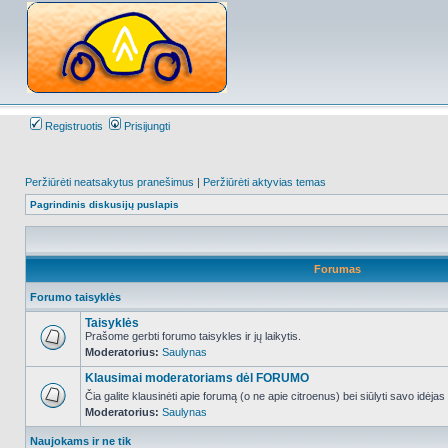
Registruotis
Prisijungti
Peržiūrėti neatsakytus pranešimus
|
Peržiūrėti aktyvias temas
Pagrindinis diskusijų puslapis
Forumas
Forumo taisyklės
Taisyklės
Prašome gerbti forumo taisykles ir jų laikytis.
Moderatorius:
Saulynas
NO_UNREAD_POSTS
Klausimai moderatoriams dėl FORUMO
Čia galite klausinėti apie forumą (o ne apie citroenus) bei siūlyti savo idėja
Moderatorius:
Saulynas
NO_UNREAD_POSTS
Naujokams ir ne tik