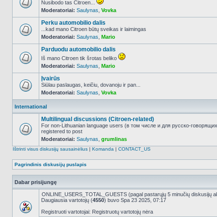
Nusibodo tas Citroen...
Moderatoriai:
Saulynas
,
Vovka
NO_UNREAD_POSTS
Perku automobilio dalis
...kad mano Citroen būtų sveikas ir laimingas
Moderatoriai:
Saulynas
,
Mario
NO_UNREAD_POSTS
Parduodu automobilio dalis
Iš mano Citroen tik šrotas beliko
Moderatoriai:
Saulynas
,
Mario
NO_UNREAD_POSTS
Įvairūs
Siūlau paslaugas, keičiu, dovanoju ir pan...
Moderatoriai:
Saulynas
,
Vovka
NO_UNREAD_POSTS
International
Multilingual discussions (Citroen-related)
For non-Lithuanian language users (в том числе и для русско-говорящи
registered to post
NO_UNREAD_POSTS
Moderatoriai:
Saulynas
,
grumlinas
Ištrinti visus diskusijų sausainėlius
|
Komanda
|
CONTACT_US
Pagrindinis diskusijų puslapis
Dabar prisijungę
ONLINE_USERS_TOTAL_GUESTS (pagal pastarųjų 5 minučių diskusijų a
Daugiausia vartotojų (
4550
) buvo Spa 23 2025, 07:17
Registruoti vartotojai: Registruotų vartotojų nėra