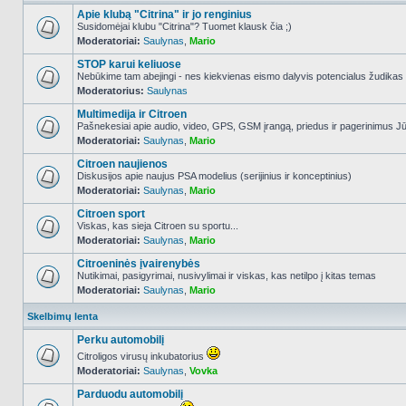
Apie klubą "Citrina" ir jo renginius
Susidomėjai klubu "Citrina"? Tuomet klausk čia ;)
Moderatoriai:
Saulynas
,
Mario
NO_UNREAD_POSTS
STOP karui keliuose
Nebūkime tam abejingi - nes kiekvienas eismo dalyvis potencialus žudikas
Moderatorius:
Saulynas
NO_UNREAD_POSTS
Multimedija ir Citroen
Pašnekesiai apie audio, video, GPS, GSM įrangą, priedus ir pagerinimus Jūs
Moderatoriai:
Saulynas
,
Mario
NO_UNREAD_POSTS
Citroen naujienos
Diskusijos apie naujus PSA modelius (serijinius ir konceptinius)
Moderatoriai:
Saulynas
,
Mario
NO_UNREAD_POSTS
Citroen sport
Viskas, kas sieja Citroen su sportu...
Moderatoriai:
Saulynas
,
Mario
NO_UNREAD_POSTS
Citroeninės įvairenybės
Nutikimai, pasigyrimai, nusivylimai ir viskas, kas netilpo į kitas temas
Moderatoriai:
Saulynas
,
Mario
NO_UNREAD_POSTS
Skelbimų lenta
Perku automobilį
Citroligos virusų inkubatorius
Moderatoriai:
Saulynas
,
Vovka
NO_UNREAD_POSTS
Parduodu automobilį