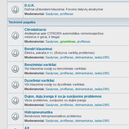
D.U.K.
Dažnai užduodami klausimai. Forumo dalyvių atsakymai
Moderatoriai:
Saulynas
,
proffanas
NO_UNREAD_POSTS
Techninė pagalba
Citrodaktarai
Atsiliepimai apie CITROEN automobilius remontuojančius
meistrus ir gerai, ir blogai
NO_UNREAD_POSTS
Moderatoriai:
Saulynas
,
grumlinas
,
proffanas
Bendri klausimai
Elektra, pakaba ir t.t. (išskyrus variklių problemas)
Moderatoriai:
Saulynas
,
proffanas
,
deimantukas
,
tadas1991
NO_UNREAD_POSTS
Benzininiai varikliai
Visi klausimai susiję su benzininiais varikliais
Moderatoriai:
Saulynas
,
proffanas
,
deimantukas
,
tadas1991
NO_UNREAD_POSTS
Dyzeliniai varikliai
Visi klausimai susiję su dyzeliniais varikliais
Moderatoriai:
Saulynas
,
proffanas
,
deimantukas
,
tadas1991
NO_UNREAD_POSTS
Dujos, dujų įranga ir su ja susijusios problemos
Visos problemos, susijusios su dujine įranga
Moderatoriai:
Saulynas
,
proffanas
,
deimantukas
,
tadas1991
NO_UNREAD_POSTS
Hidropneumatika
Bendrosios hidropneumatikos problemos
Moderatoriai:
Saulynas
,
proffanas
,
deimantukas
,
tadas1991
NO_UNREAD_POSTS
AX