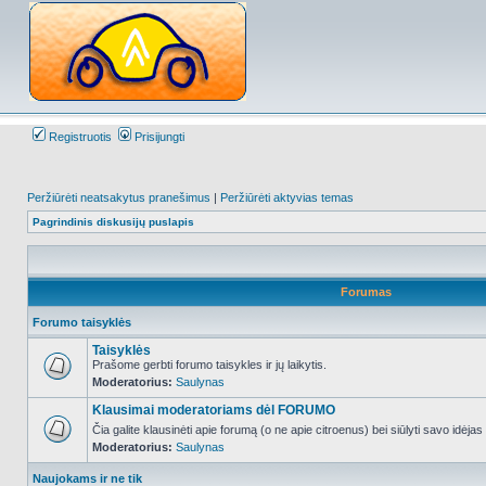
Registruotis
Prisijungti
Peržiūrėti neatsakytus pranešimus
|
Peržiūrėti aktyvias temas
Pagrindinis diskusijų puslapis
Forumas
Forumo taisyklės
Taisyklės
Prašome gerbti forumo taisykles ir jų laikytis.
Moderatorius:
Saulynas
NO_UNREAD_POSTS
Klausimai moderatoriams dėl FORUMO
Čia galite klausinėti apie forumą (o ne apie citroenus) bei siūlyti savo idėja
Moderatorius:
Saulynas
NO_UNREAD_POSTS
Naujokams ir ne tik