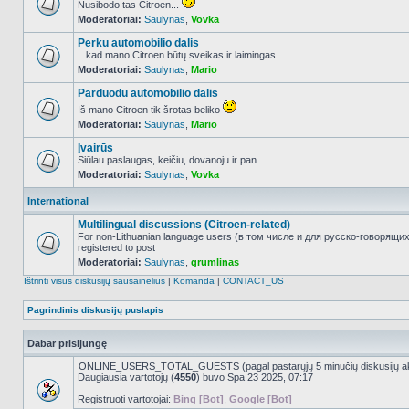
Nusibodo tas Citroen...
Moderatoriai:
Saulynas
,
Vovka
NO_UNREAD_POSTS
Perku automobilio dalis
...kad mano Citroen būtų sveikas ir laimingas
Moderatoriai:
Saulynas
,
Mario
NO_UNREAD_POSTS
Parduodu automobilio dalis
Iš mano Citroen tik šrotas beliko
Moderatoriai:
Saulynas
,
Mario
NO_UNREAD_POSTS
Įvairūs
Siūlau paslaugas, keičiu, dovanoju ir pan...
Moderatoriai:
Saulynas
,
Vovka
NO_UNREAD_POSTS
International
Multilingual discussions (Citroen-related)
For non-Lithuanian language users (в том числе и для русско-говорящи
registered to post
NO_UNREAD_POSTS
Moderatoriai:
Saulynas
,
grumlinas
Ištrinti visus diskusijų sausainėlius
|
Komanda
|
CONTACT_US
Pagrindinis diskusijų puslapis
Dabar prisijungę
ONLINE_USERS_TOTAL_GUESTS (pagal pastarųjų 5 minučių diskusijų a
Daugiausia vartotojų (
4550
) buvo Spa 23 2025, 07:17
Registruoti vartotojai:
Bing [Bot]
,
Google [Bot]