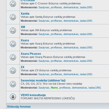
C-Crosser
Viskas apie C-Crosser išskyrus variklių problemas
Moderatoriai:
Saulynas
,
proffanas
,
deimantukas
,
tadas1991
NO_UNREAD_POSTS
Xantia
Viskas apie Xantią išskyrus variklių problemas
Moderatoriai:
Saulynas
,
proffanas
,
deimantukas
,
tadas1991
NO_UNREAD_POSTS
XM
Viskas apie XM išskyrus variklių problemas
Moderatoriai:
Saulynas
,
proffanas
,
deimantukas
,
tadas1991
NO_UNREAD_POSTS
Xsara
Viskas apie Xsarą išskyrus variklių problemas
Moderatoriai:
Saulynas
,
proffanas
,
deimantukas
,
tadas1991
NO_UNREAD_POSTS
Xsara Picasso
Viskas apie Xsarą Picasso išskyrus variklių problemas
Moderatoriai:
Saulynas
,
proffanas
,
deimantukas
,
tadas1991
NO_UNREAD_POSTS
ZX
Viskas apie ZX išskyrus variklių problemas
Moderatoriai:
Saulynas
,
proffanas
,
deimantukas
,
tadas1991
NO_UNREAD_POSTS
Senoviniai modeliai (oldtimer'iai)
CX, DS, GS, 2CV, TA ir visi kiti Citroen retro modeliai
Moderatoriai:
Saulynas
,
Mario
,
proffanas
,
deimantukas
,
tadas1991
NO_UNREAD_POSTS
VEHO konsultuoja
FORUMO SKILTIS NEPATEISINO LŪKESČIŲ
Forumas
užrakintas
Diskusijų forumas