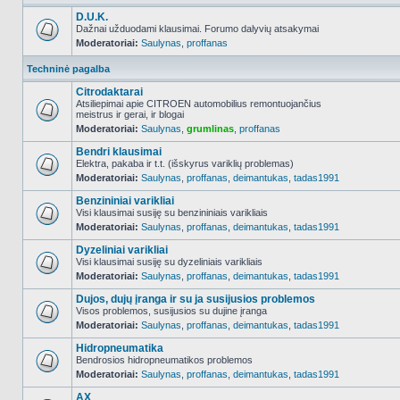
D.U.K.
Dažnai užduodami klausimai. Forumo dalyvių atsakymai
Moderatoriai:
Saulynas
,
proffanas
NO_UNREAD_POSTS
Techninė pagalba
Citrodaktarai
Atsiliepimai apie CITROEN automobilius remontuojančius
meistrus ir gerai, ir blogai
NO_UNREAD_POSTS
Moderatoriai:
Saulynas
,
grumlinas
,
proffanas
Bendri klausimai
Elektra, pakaba ir t.t. (išskyrus variklių problemas)
Moderatoriai:
Saulynas
,
proffanas
,
deimantukas
,
tadas1991
NO_UNREAD_POSTS
Benzininiai varikliai
Visi klausimai susiję su benzininiais varikliais
Moderatoriai:
Saulynas
,
proffanas
,
deimantukas
,
tadas1991
NO_UNREAD_POSTS
Dyzeliniai varikliai
Visi klausimai susiję su dyzeliniais varikliais
Moderatoriai:
Saulynas
,
proffanas
,
deimantukas
,
tadas1991
NO_UNREAD_POSTS
Dujos, dujų įranga ir su ja susijusios problemos
Visos problemos, susijusios su dujine įranga
Moderatoriai:
Saulynas
,
proffanas
,
deimantukas
,
tadas1991
NO_UNREAD_POSTS
Hidropneumatika
Bendrosios hidropneumatikos problemos
Moderatoriai:
Saulynas
,
proffanas
,
deimantukas
,
tadas1991
NO_UNREAD_POSTS
AX