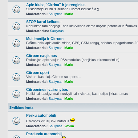
Apie klubą "Citrina" ir jo renginius
Susidomėjai klubu "Citrina"? Tuomet klausk čia ;)
Moderatoriai:
Saulynas
,
Mario
NO_UNREAD_POSTS
STOP karui keliuose
Nebūkime tam abejingi - nes kiekvienas eismo dalyvis potencialus žudikas
Moderatorius:
Saulynas
NO_UNREAD_POSTS
Multimedija ir Citroen
Pašnekesiai apie audio, video, GPS, GSM įrangą, priedus ir pagerinimus Jūs
Moderatoriai:
Saulynas
,
Mario
NO_UNREAD_POSTS
Citroen naujienos
Diskusijos apie naujus PSA modelius (serijinius ir konceptinius)
Moderatoriai:
Saulynas
,
Mario
NO_UNREAD_POSTS
Citroen sport
Viskas, kas sieja Citroen su sportu...
Moderatoriai:
Saulynas
,
Mario
NO_UNREAD_POSTS
Citroeninės įvairenybės
Nutikimai, pasigyrimai, nusivylimai ir viskas, kas netilpo į kitas temas
Moderatoriai:
Saulynas
,
Mario
NO_UNREAD_POSTS
Skelbimų lenta
Perku automobilį
Citroligos virusų inkubatorius
Moderatoriai:
Saulynas
,
Vovka
NO_UNREAD_POSTS
Parduodu automobilį