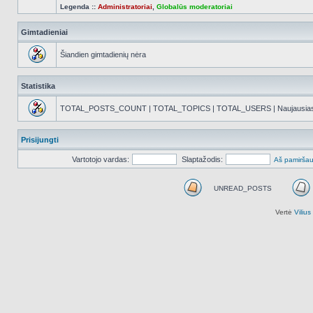
Legenda ::
Administratoriai
,
Globalūs moderatoriai
Gimtadieniai
Šiandien gimtadienių nėra
Statistika
TOTAL_POSTS_COUNT | TOTAL_TOPICS | TOTAL_USERS | Naujausias reg
Prisijungti
Vartotojo vardas:
Slaptažodis:
Aš pamiršau
UNREAD_POSTS
UNREAD_POSTS
Vertė
Viliu