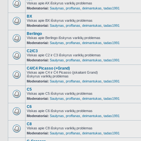
Viskas apie AX išskyrus variklių problemas
Moderatoriai:
Saulynas
,
proffanas
,
deimantukas
,
tadas1991
NO_UNREAD_POSTS
BX
Viskas apie BX išskyrus variklių problemas
Moderatoriai:
Saulynas
,
proffanas
,
deimantukas
,
tadas1991
NO_UNREAD_POSTS
Berlingo
Viskas apie Berlingo išskyrus variklių problemas
Moderatoriai:
Saulynas
,
proffanas
,
deimantukas
,
tadas1991
NO_UNREAD_POSTS
C2/C3
Viskas apie C2 ir C3 išskyrus variklių problemas
Moderatoriai:
Saulynas
,
proffanas
,
deimantukas
,
tadas1991
NO_UNREAD_POSTS
C4/C4 Picasso (+Grand)
Viskas apie C4 ir C4 Picasso (įskaitant Grand)
išskyrus variklių problemas
NO_UNREAD_POSTS
Moderatoriai:
Saulynas
,
proffanas
,
deimantukas
,
tadas1991
C5
Viskas apie C5 išskyrus variklių problemas
Moderatoriai:
Saulynas
,
proffanas
,
deimantukas
,
tadas1991
NO_UNREAD_POSTS
C6
Viskas apie C6 išskyrus variklių problemas
Moderatoriai:
Saulynas
,
proffanas
,
deimantukas
,
tadas1991
NO_UNREAD_POSTS
C8
Viskas apie C8 išskyrus variklių problemas
Moderatoriai:
Saulynas
,
proffanas
,
deimantukas
,
tadas1991
NO_UNREAD_POSTS