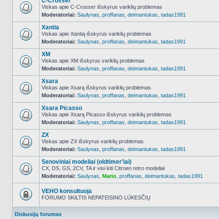
C-Crosser
Viskas apie C-Crosser išskyrus variklių problemas
Moderatoriai:
Saulynas
,
proffanas
,
deimantukas
,
tadas1991
NO_UNREAD_POSTS
Xantia
Viskas apie Xantią išskyrus variklių problemas
Moderatoriai:
Saulynas
,
proffanas
,
deimantukas
,
tadas1991
NO_UNREAD_POSTS
XM
Viskas apie XM išskyrus variklių problemas
Moderatoriai:
Saulynas
,
proffanas
,
deimantukas
,
tadas1991
NO_UNREAD_POSTS
Xsara
Viskas apie Xsarą išskyrus variklių problemas
Moderatoriai:
Saulynas
,
proffanas
,
deimantukas
,
tadas1991
NO_UNREAD_POSTS
Xsara Picasso
Viskas apie Xsarą Picasso išskyrus variklių problemas
Moderatoriai:
Saulynas
,
proffanas
,
deimantukas
,
tadas1991
NO_UNREAD_POSTS
ZX
Viskas apie ZX išskyrus variklių problemas
Moderatoriai:
Saulynas
,
proffanas
,
deimantukas
,
tadas1991
NO_UNREAD_POSTS
Senoviniai modeliai (oldtimer'iai)
CX, DS, GS, 2CV, TA ir visi kiti Citroen retro modeliai
Moderatoriai:
Saulynas
,
Mario
,
proffanas
,
deimantukas
,
tadas1991
NO_UNREAD_POSTS
VEHO konsultuoja
FORUMO SKILTIS NEPATEISINO LŪKESČIŲ
Forumas
užrakintas
Diskusijų forumas