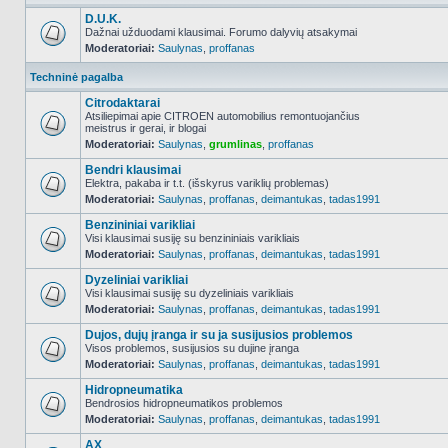
D.U.K.
Dažnai užduodami klausimai. Forumo dalyvių atsakymai
Moderatoriai:
Saulynas
,
proffanas
NO_UNREAD_POSTS
Techninė pagalba
Citrodaktarai
Atsiliepimai apie CITROEN automobilius remontuojančius
meistrus ir gerai, ir blogai
NO_UNREAD_POSTS
Moderatoriai:
Saulynas
,
grumlinas
,
proffanas
Bendri klausimai
Elektra, pakaba ir t.t. (išskyrus variklių problemas)
Moderatoriai:
Saulynas
,
proffanas
,
deimantukas
,
tadas1991
NO_UNREAD_POSTS
Benzininiai varikliai
Visi klausimai susiję su benzininiais varikliais
Moderatoriai:
Saulynas
,
proffanas
,
deimantukas
,
tadas1991
NO_UNREAD_POSTS
Dyzeliniai varikliai
Visi klausimai susiję su dyzeliniais varikliais
Moderatoriai:
Saulynas
,
proffanas
,
deimantukas
,
tadas1991
NO_UNREAD_POSTS
Dujos, dujų įranga ir su ja susijusios problemos
Visos problemos, susijusios su dujine įranga
Moderatoriai:
Saulynas
,
proffanas
,
deimantukas
,
tadas1991
NO_UNREAD_POSTS
Hidropneumatika
Bendrosios hidropneumatikos problemos
Moderatoriai:
Saulynas
,
proffanas
,
deimantukas
,
tadas1991
NO_UNREAD_POSTS
AX