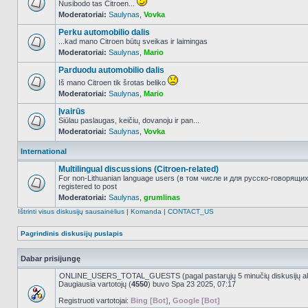
Nusibodo tas Citroen...
Moderatoriai:
Saulynas
,
Vovka
NO_UNREAD_POSTS
Perku automobilio dalis
...kad mano Citroen būtų sveikas ir laimingas
Moderatoriai:
Saulynas
,
Mario
NO_UNREAD_POSTS
Parduodu automobilio dalis
Iš mano Citroen tik šrotas beliko
Moderatoriai:
Saulynas
,
Mario
NO_UNREAD_POSTS
Įvairūs
Siūlau paslaugas, keičiu, dovanoju ir pan...
Moderatoriai:
Saulynas
,
Vovka
NO_UNREAD_POSTS
International
Multilingual discussions (Citroen-related)
For non-Lithuanian language users (в том числе и для русско-говорящи
registered to post
NO_UNREAD_POSTS
Moderatoriai:
Saulynas
,
grumlinas
Ištrinti visus diskusijų sausainėlius
|
Komanda
|
CONTACT_US
Pagrindinis diskusijų puslapis
Dabar prisijungę
ONLINE_USERS_TOTAL_GUESTS (pagal pastarųjų 5 minučių diskusijų a
Daugiausia vartotojų (
4550
) buvo Spa 23 2025, 07:17
Registruoti vartotojai:
Bing [Bot]
,
Google [Bot]