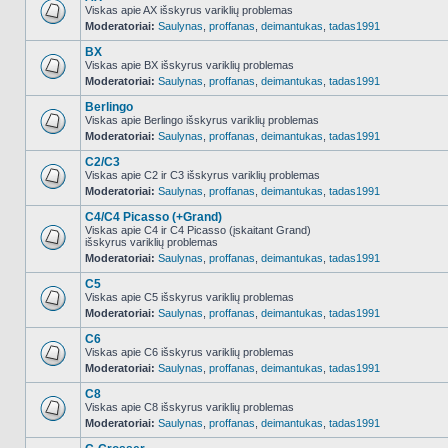
Viskas apie AX išskyrus variklių problemas
Moderatoriai:
Saulynas
,
proffanas
,
deimantukas
,
tadas1991
NO_UNREAD_POSTS
BX
Viskas apie BX išskyrus variklių problemas
Moderatoriai:
Saulynas
,
proffanas
,
deimantukas
,
tadas1991
NO_UNREAD_POSTS
Berlingo
Viskas apie Berlingo išskyrus variklių problemas
Moderatoriai:
Saulynas
,
proffanas
,
deimantukas
,
tadas1991
NO_UNREAD_POSTS
C2/C3
Viskas apie C2 ir C3 išskyrus variklių problemas
Moderatoriai:
Saulynas
,
proffanas
,
deimantukas
,
tadas1991
NO_UNREAD_POSTS
C4/C4 Picasso (+Grand)
Viskas apie C4 ir C4 Picasso (įskaitant Grand)
išskyrus variklių problemas
NO_UNREAD_POSTS
Moderatoriai:
Saulynas
,
proffanas
,
deimantukas
,
tadas1991
C5
Viskas apie C5 išskyrus variklių problemas
Moderatoriai:
Saulynas
,
proffanas
,
deimantukas
,
tadas1991
NO_UNREAD_POSTS
C6
Viskas apie C6 išskyrus variklių problemas
Moderatoriai:
Saulynas
,
proffanas
,
deimantukas
,
tadas1991
NO_UNREAD_POSTS
C8
Viskas apie C8 išskyrus variklių problemas
Moderatoriai:
Saulynas
,
proffanas
,
deimantukas
,
tadas1991
NO_UNREAD_POSTS