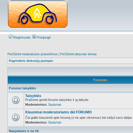
Registruotis
Prisijungti
Peržiūrėti neatsakytus pranešimus
|
Peržiūrėti aktyvias temas
Pagrindinis diskusijų puslapis
Forumas
Forumo taisyklės
Taisyklės
Prašome gerbti forumo taisykles ir jų laikytis.
Moderatorius:
Saulynas
NO_UNREAD_POSTS
Klausimai moderatoriams dėl FORUMO
Čia galite klausinėti apie forumą (o ne apie citroenus) bei siūlyti savo idėja
Moderatorius:
Saulynas
NO_UNREAD_POSTS
Naujokams ir ne tik