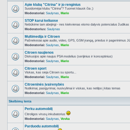
Apie klubą "Citrina" ir jo renginius
Susidomėjai klubu "Citrina"? Tuomet klausk čia ;)
Moderatoriai:
Saulynas
,
Mario
NO_UNREAD_POSTS
STOP karui keliuose
Nebūkime tam abejingi - nes kiekvienas eismo dalyvis potencialus žudikas
Moderatorius:
Saulynas
NO_UNREAD_POSTS
Multimedija ir Citroen
Pašnekesiai apie audio, video, GPS, GSM įrangą, priedus ir pagerinimus Jūs
Moderatoriai:
Saulynas
,
Mario
NO_UNREAD_POSTS
Citroen naujienos
Diskusijos apie naujus PSA modelius (serijinius ir konceptinius)
Moderatoriai:
Saulynas
,
Mario
NO_UNREAD_POSTS
Citroen sport
Viskas, kas sieja Citroen su sportu...
Moderatoriai:
Saulynas
,
Mario
NO_UNREAD_POSTS
Citroeninės įvairenybės
Nutikimai, pasigyrimai, nusivylimai ir viskas, kas netilpo į kitas temas
Moderatoriai:
Saulynas
,
Mario
NO_UNREAD_POSTS
Skelbimų lenta
Perku automobilį
Citroligos virusų inkubatorius
Moderatoriai:
Saulynas
,
Vovka
NO_UNREAD_POSTS
Parduodu automobilį