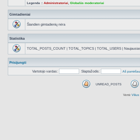
Legenda ::
Administratoriai
,
Globalūs moderatoriai
Gimtadieniai
Šiandien gimtadienių nėra
Statistika
TOTAL_POSTS_COUNT | TOTAL_TOPICS | TOTAL_USERS | Naujausias reg
Prisijungti
Vartotojo vardas:
Slaptažodis:
Aš pamiršau
UNREAD_POSTS
UNREAD_POSTS
Vertė
Viliu