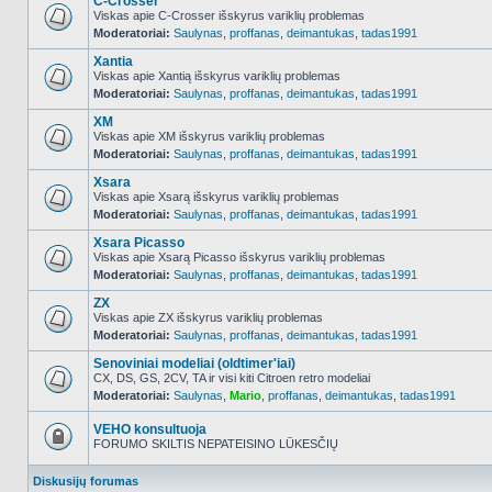
C-Crosser
Viskas apie C-Crosser išskyrus variklių problemas
Moderatoriai:
Saulynas
,
proffanas
,
deimantukas
,
tadas1991
NO_UNREAD_POSTS
Xantia
Viskas apie Xantią išskyrus variklių problemas
Moderatoriai:
Saulynas
,
proffanas
,
deimantukas
,
tadas1991
NO_UNREAD_POSTS
XM
Viskas apie XM išskyrus variklių problemas
Moderatoriai:
Saulynas
,
proffanas
,
deimantukas
,
tadas1991
NO_UNREAD_POSTS
Xsara
Viskas apie Xsarą išskyrus variklių problemas
Moderatoriai:
Saulynas
,
proffanas
,
deimantukas
,
tadas1991
NO_UNREAD_POSTS
Xsara Picasso
Viskas apie Xsarą Picasso išskyrus variklių problemas
Moderatoriai:
Saulynas
,
proffanas
,
deimantukas
,
tadas1991
NO_UNREAD_POSTS
ZX
Viskas apie ZX išskyrus variklių problemas
Moderatoriai:
Saulynas
,
proffanas
,
deimantukas
,
tadas1991
NO_UNREAD_POSTS
Senoviniai modeliai (oldtimer'iai)
CX, DS, GS, 2CV, TA ir visi kiti Citroen retro modeliai
Moderatoriai:
Saulynas
,
Mario
,
proffanas
,
deimantukas
,
tadas1991
NO_UNREAD_POSTS
VEHO konsultuoja
FORUMO SKILTIS NEPATEISINO LŪKESČIŲ
Forumas
užrakintas
Diskusijų forumas