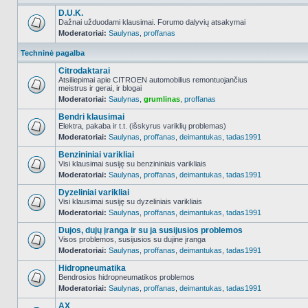
D.U.K.
Dažnai užduodami klausimai. Forumo dalyvių atsakymai
Moderatoriai:
Saulynas
,
proffanas
NO_UNREAD_POSTS
Techninė pagalba
Citrodaktarai
Atsiliepimai apie CITROEN automobilius remontuojančius
meistrus ir gerai, ir blogai
NO_UNREAD_POSTS
Moderatoriai:
Saulynas
,
grumlinas
,
proffanas
Bendri klausimai
Elektra, pakaba ir t.t. (išskyrus variklių problemas)
Moderatoriai:
Saulynas
,
proffanas
,
deimantukas
,
tadas1991
NO_UNREAD_POSTS
Benzininiai varikliai
Visi klausimai susiję su benzininiais varikliais
Moderatoriai:
Saulynas
,
proffanas
,
deimantukas
,
tadas1991
NO_UNREAD_POSTS
Dyzeliniai varikliai
Visi klausimai susiję su dyzeliniais varikliais
Moderatoriai:
Saulynas
,
proffanas
,
deimantukas
,
tadas1991
NO_UNREAD_POSTS
Dujos, dujų įranga ir su ja susijusios problemos
Visos problemos, susijusios su dujine įranga
Moderatoriai:
Saulynas
,
proffanas
,
deimantukas
,
tadas1991
NO_UNREAD_POSTS
Hidropneumatika
Bendrosios hidropneumatikos problemos
Moderatoriai:
Saulynas
,
proffanas
,
deimantukas
,
tadas1991
NO_UNREAD_POSTS
AX