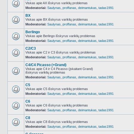
Viskas apie AX išskyrus variklių problemas
Moderatoriai:
Saulynas
,
proffanas
,
deimantukas
,
tadas1991
NO_UNREAD_POSTS
BX
Viskas apie BX išskyrus variklių problemas
Moderatoriai:
Saulynas
,
proffanas
,
deimantukas
,
tadas1991
NO_UNREAD_POSTS
Berlingo
Viskas apie Berlingo išskyrus variklių problemas
Moderatoriai:
Saulynas
,
proffanas
,
deimantukas
,
tadas1991
NO_UNREAD_POSTS
C2/C3
Viskas apie C2 ir C3 išskyrus variklių problemas
Moderatoriai:
Saulynas
,
proffanas
,
deimantukas
,
tadas1991
NO_UNREAD_POSTS
C4/C4 Picasso (+Grand)
Viskas apie C4 ir C4 Picasso (įskaitant Grand)
išskyrus variklių problemas
NO_UNREAD_POSTS
Moderatoriai:
Saulynas
,
proffanas
,
deimantukas
,
tadas1991
C5
Viskas apie C5 išskyrus variklių problemas
Moderatoriai:
Saulynas
,
proffanas
,
deimantukas
,
tadas1991
NO_UNREAD_POSTS
C6
Viskas apie C6 išskyrus variklių problemas
Moderatoriai:
Saulynas
,
proffanas
,
deimantukas
,
tadas1991
NO_UNREAD_POSTS
C8
Viskas apie C8 išskyrus variklių problemas
Moderatoriai:
Saulynas
,
proffanas
,
deimantukas
,
tadas1991
NO_UNREAD_POSTS