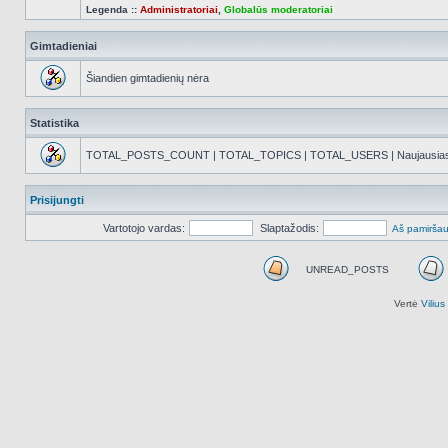
Legenda ::
Administratoriai
,
Globalūs moderatoriai
Gimtadieniai
Šiandien gimtadienių nėra
Statistika
TOTAL_POSTS_COUNT | TOTAL_TOPICS | TOTAL_USERS | Naujausias reg
Prisijungti
Vartotojo vardas:
Slaptažodis:
Aš pamiršau
UNREAD_POSTS
UNREAD_POSTS
Vertė
Viliu