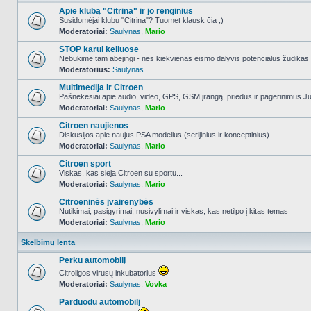
Apie klubą "Citrina" ir jo renginius
Susidomėjai klubu "Citrina"? Tuomet klausk čia ;)
Moderatoriai:
Saulynas
,
Mario
NO_UNREAD_POSTS
STOP karui keliuose
Nebūkime tam abejingi - nes kiekvienas eismo dalyvis potencialus žudikas
Moderatorius:
Saulynas
NO_UNREAD_POSTS
Multimedija ir Citroen
Pašnekesiai apie audio, video, GPS, GSM įrangą, priedus ir pagerinimus Jūs
Moderatoriai:
Saulynas
,
Mario
NO_UNREAD_POSTS
Citroen naujienos
Diskusijos apie naujus PSA modelius (serijinius ir konceptinius)
Moderatoriai:
Saulynas
,
Mario
NO_UNREAD_POSTS
Citroen sport
Viskas, kas sieja Citroen su sportu...
Moderatoriai:
Saulynas
,
Mario
NO_UNREAD_POSTS
Citroeninės įvairenybės
Nutikimai, pasigyrimai, nusivylimai ir viskas, kas netilpo į kitas temas
Moderatoriai:
Saulynas
,
Mario
NO_UNREAD_POSTS
Skelbimų lenta
Perku automobilį
Citroligos virusų inkubatorius
Moderatoriai:
Saulynas
,
Vovka
NO_UNREAD_POSTS
Parduodu automobilį