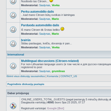
Nusibodo tas Citroen...
Moderatoriai:
Saulynas
,
Vovka
NO_UNREAD_POSTS
Perku automobilio dalis
...kad mano Citroen būtų sveikas ir laimingas
Moderatoriai:
Saulynas
,
Mario
NO_UNREAD_POSTS
Parduodu automobilio dalis
Iš mano Citroen tik šrotas beliko
Moderatoriai:
Saulynas
,
Mario
NO_UNREAD_POSTS
Įvairūs
Siūlau paslaugas, keičiu, dovanoju ir pan...
Moderatoriai:
Saulynas
,
Vovka
NO_UNREAD_POSTS
International
Multilingual discussions (Citroen-related)
For non-Lithuanian language users (в том числе и для русско-говорящи
registered to post
NO_UNREAD_POSTS
Moderatoriai:
Saulynas
,
grumlinas
Ištrinti visus diskusijų sausainėlius
|
Komanda
|
CONTACT_US
Pagrindinis diskusijų puslapis
Dabar prisijungę
ONLINE_USERS_TOTAL_GUESTS (pagal pastarųjų 5 minučių diskusijų a
Daugiausia vartotojų (
4550
) buvo Spa 23 2025, 07:17
Registruoti vartotojai:
Google [Bot]