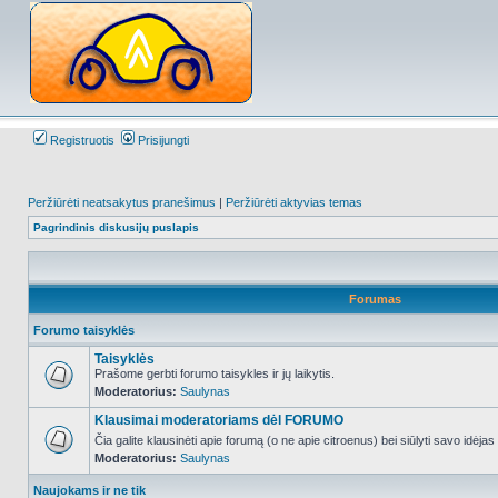
Registruotis
Prisijungti
Peržiūrėti neatsakytus pranešimus
|
Peržiūrėti aktyvias temas
Pagrindinis diskusijų puslapis
Forumas
Forumo taisyklės
Taisyklės
Prašome gerbti forumo taisykles ir jų laikytis.
Moderatorius:
Saulynas
NO_UNREAD_POSTS
Klausimai moderatoriams dėl FORUMO
Čia galite klausinėti apie forumą (o ne apie citroenus) bei siūlyti savo idėja
Moderatorius:
Saulynas
NO_UNREAD_POSTS
Naujokams ir ne tik