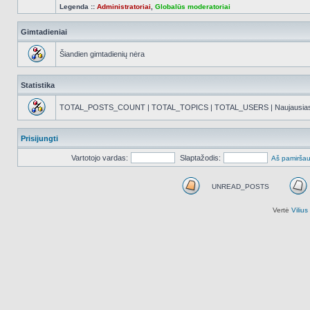
Legenda ::
Administratoriai
,
Globalūs moderatoriai
Gimtadieniai
Šiandien gimtadienių nėra
Statistika
TOTAL_POSTS_COUNT | TOTAL_TOPICS | TOTAL_USERS | Naujausias reg
Prisijungti
Vartotojo vardas:
Slaptažodis:
Aš pamiršau
UNREAD_POSTS
UNREAD_POSTS
Vertė
Viliu