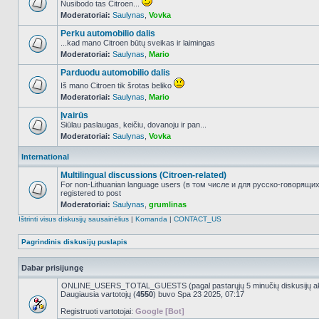
Nusibodo tas Citroen...
Moderatoriai:
Saulynas
,
Vovka
NO_UNREAD_POSTS
Perku automobilio dalis
...kad mano Citroen būtų sveikas ir laimingas
Moderatoriai:
Saulynas
,
Mario
NO_UNREAD_POSTS
Parduodu automobilio dalis
Iš mano Citroen tik šrotas beliko
Moderatoriai:
Saulynas
,
Mario
NO_UNREAD_POSTS
Įvairūs
Siūlau paslaugas, keičiu, dovanoju ir pan...
Moderatoriai:
Saulynas
,
Vovka
NO_UNREAD_POSTS
International
Multilingual discussions (Citroen-related)
For non-Lithuanian language users (в том числе и для русско-говорящи
registered to post
NO_UNREAD_POSTS
Moderatoriai:
Saulynas
,
grumlinas
Ištrinti visus diskusijų sausainėlius
|
Komanda
|
CONTACT_US
Pagrindinis diskusijų puslapis
Dabar prisijungę
ONLINE_USERS_TOTAL_GUESTS (pagal pastarųjų 5 minučių diskusijų a
Daugiausia vartotojų (
4550
) buvo Spa 23 2025, 07:17
Registruoti vartotojai:
Google [Bot]