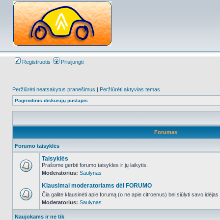
Registruotis
Prisijungti
Peržiūrėti neatsakytus pranešimus
|
Peržiūrėti aktyvias temas
Pagrindinis diskusijų puslapis
Forumas
Forumo taisyklės
Taisyklės
Prašome gerbti forumo taisykles ir jų laikytis.
Moderatorius:
Saulynas
NO_UNREAD_POSTS
Klausimai moderatoriams dėl FORUMO
Čia galite klausinėti apie forumą (o ne apie citroenus) bei siūlyti savo idėja
Moderatorius:
Saulynas
NO_UNREAD_POSTS
Naujokams ir ne tik