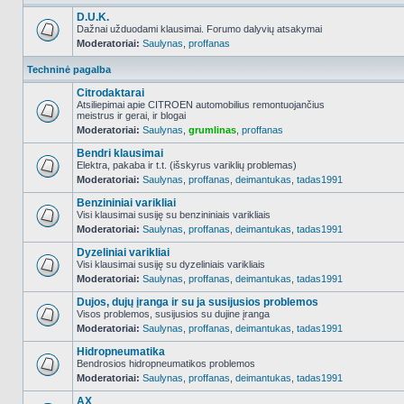
D.U.K.
Dažnai užduodami klausimai. Forumo dalyvių atsakymai
Moderatoriai:
Saulynas
,
proffanas
NO_UNREAD_POSTS
Techninė pagalba
Citrodaktarai
Atsiliepimai apie CITROEN automobilius remontuojančius
meistrus ir gerai, ir blogai
NO_UNREAD_POSTS
Moderatoriai:
Saulynas
,
grumlinas
,
proffanas
Bendri klausimai
Elektra, pakaba ir t.t. (išskyrus variklių problemas)
Moderatoriai:
Saulynas
,
proffanas
,
deimantukas
,
tadas1991
NO_UNREAD_POSTS
Benzininiai varikliai
Visi klausimai susiję su benzininiais varikliais
Moderatoriai:
Saulynas
,
proffanas
,
deimantukas
,
tadas1991
NO_UNREAD_POSTS
Dyzeliniai varikliai
Visi klausimai susiję su dyzeliniais varikliais
Moderatoriai:
Saulynas
,
proffanas
,
deimantukas
,
tadas1991
NO_UNREAD_POSTS
Dujos, dujų įranga ir su ja susijusios problemos
Visos problemos, susijusios su dujine įranga
Moderatoriai:
Saulynas
,
proffanas
,
deimantukas
,
tadas1991
NO_UNREAD_POSTS
Hidropneumatika
Bendrosios hidropneumatikos problemos
Moderatoriai:
Saulynas
,
proffanas
,
deimantukas
,
tadas1991
NO_UNREAD_POSTS
AX