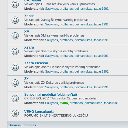
C-Crosser
Viskas apie C-Crosser išskyrus variklių problemas
Moderatoriai:
Saulynas
,
proffanas
,
deimantukas
,
tadas1991
NO_UNREAD_POSTS
Xantia
Viskas apie Xantią išskyrus variklių problemas
Moderatoriai:
Saulynas
,
proffanas
,
deimantukas
,
tadas1991
NO_UNREAD_POSTS
XM
Viskas apie XM išskyrus variklių problemas
Moderatoriai:
Saulynas
,
proffanas
,
deimantukas
,
tadas1991
NO_UNREAD_POSTS
Xsara
Viskas apie Xsarą išskyrus variklių problemas
Moderatoriai:
Saulynas
,
proffanas
,
deimantukas
,
tadas1991
NO_UNREAD_POSTS
Xsara Picasso
Viskas apie Xsarą Picasso išskyrus variklių problemas
Moderatoriai:
Saulynas
,
proffanas
,
deimantukas
,
tadas1991
NO_UNREAD_POSTS
ZX
Viskas apie ZX išskyrus variklių problemas
Moderatoriai:
Saulynas
,
proffanas
,
deimantukas
,
tadas1991
NO_UNREAD_POSTS
Senoviniai modeliai (oldtimer'iai)
CX, DS, GS, 2CV, TA ir visi kiti Citroen retro modeliai
Moderatoriai:
Saulynas
,
Mario
,
proffanas
,
deimantukas
,
tadas1991
NO_UNREAD_POSTS
VEHO konsultuoja
FORUMO SKILTIS NEPATEISINO LŪKESČIŲ
Forumas
užrakintas
Diskusijų forumas