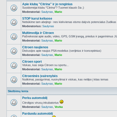
Apie klubą "Citrina" ir jo renginius
Susidomėjai klubu "Citrina"? Tuomet klausk čia ;)
Moderatoriai:
Saulynas
,
Mario
NO_UNREAD_POSTS
STOP karui keliuose
Nebūkime tam abejingi - nes kiekvienas eismo dalyvis potencialus žudikas
Moderatorius:
Saulynas
NO_UNREAD_POSTS
Multimedija ir Citroen
Pašnekesiai apie audio, video, GPS, GSM įrangą, priedus ir pagerinimus Jūs
Moderatoriai:
Saulynas
,
Mario
NO_UNREAD_POSTS
Citroen naujienos
Diskusijos apie naujus PSA modelius (serijinius ir konceptinius)
Moderatoriai:
Saulynas
,
Mario
NO_UNREAD_POSTS
Citroen sport
Viskas, kas sieja Citroen su sportu...
Moderatoriai:
Saulynas
,
Mario
NO_UNREAD_POSTS
Citroeninės įvairenybės
Nutikimai, pasigyrimai, nusivylimai ir viskas, kas netilpo į kitas temas
Moderatoriai:
Saulynas
,
Mario
NO_UNREAD_POSTS
Skelbimų lenta
Perku automobilį
Citroligos virusų inkubatorius
Moderatoriai:
Saulynas
,
Vovka
NO_UNREAD_POSTS
Parduodu automobilį