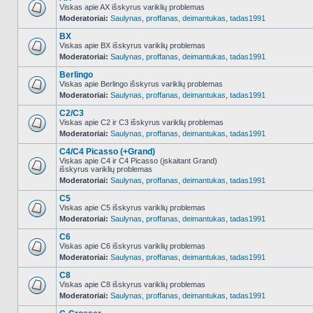
Viskas apie AX išskyrus variklių problemas
Moderatoriai:
Saulynas
,
proffanas
,
deimantukas
,
tadas1991
NO_UNREAD_POSTS
BX
Viskas apie BX išskyrus variklių problemas
Moderatoriai:
Saulynas
,
proffanas
,
deimantukas
,
tadas1991
NO_UNREAD_POSTS
Berlingo
Viskas apie Berlingo išskyrus variklių problemas
Moderatoriai:
Saulynas
,
proffanas
,
deimantukas
,
tadas1991
NO_UNREAD_POSTS
C2/C3
Viskas apie C2 ir C3 išskyrus variklių problemas
Moderatoriai:
Saulynas
,
proffanas
,
deimantukas
,
tadas1991
NO_UNREAD_POSTS
C4/C4 Picasso (+Grand)
Viskas apie C4 ir C4 Picasso (įskaitant Grand)
išskyrus variklių problemas
NO_UNREAD_POSTS
Moderatoriai:
Saulynas
,
proffanas
,
deimantukas
,
tadas1991
C5
Viskas apie C5 išskyrus variklių problemas
Moderatoriai:
Saulynas
,
proffanas
,
deimantukas
,
tadas1991
NO_UNREAD_POSTS
C6
Viskas apie C6 išskyrus variklių problemas
Moderatoriai:
Saulynas
,
proffanas
,
deimantukas
,
tadas1991
NO_UNREAD_POSTS
C8
Viskas apie C8 išskyrus variklių problemas
Moderatoriai:
Saulynas
,
proffanas
,
deimantukas
,
tadas1991
NO_UNREAD_POSTS