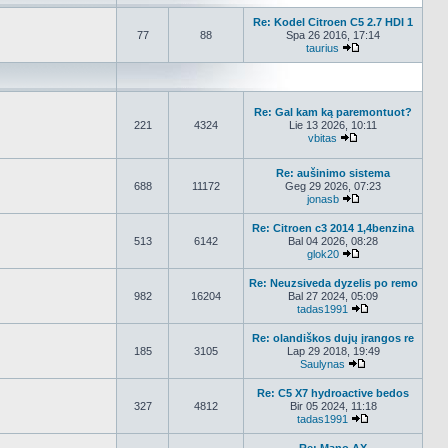
Re: Kodel Citroen C5 2.7 HDI 1
77
88
Spa 26 2016, 17:14
taurius
Peržiūrėti naujau
Re: Gal kam ką paremontuot?
221
4324
Lie 13 2026, 10:11
vbitas
Peržiūrėti naujau
Re: aušinimo sistema
688
11172
Geg 29 2026, 07:23
jonasb
Peržiūrėti naujau
Re: Citroen c3 2014 1,4benzina
513
6142
Bal 04 2026, 08:28
glok20
Peržiūrėti naujau
Re: Neuzsiveda dyzelis po remo
982
16204
Bal 27 2024, 05:09
tadas1991
Peržiūrėti nauj
Re: olandiškos dujų įrangos re
185
3105
Lap 29 2018, 19:49
Saulynas
Peržiūrėti nauja
Re: C5 X7 hydroactive bedos
327
4812
Bir 05 2024, 11:18
tadas1991
Peržiūrėti nauj