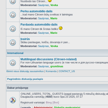
Nusibodo tas Citroen...
Moderatoriai:
Saulynas
,
Vovka
NO_UNREAD_POSTS
Perku automobilio dalis
...kad mano Citroen būtų sveikas ir laimingas
Moderatoriai:
Saulynas
,
Mario
NO_UNREAD_POSTS
Parduodu automobilio dalis
Iš mano Citroen tik šrotas beliko
Moderatoriai:
Saulynas
,
Mario
NO_UNREAD_POSTS
Įvairūs
Siūlau paslaugas, keičiu, dovanoju ir pan...
Moderatoriai:
Saulynas
,
Vovka
NO_UNREAD_POSTS
International
Multilingual discussions (Citroen-related)
For non-Lithuanian language users (в том числе и для русско-говорящих 
Moderatoriai:
Saulynas
,
grumlinas
NO_UNREAD_POSTS
Ištrinti visus diskusijų sausainėlius
|
Komanda
|
CONTACT_US
Pagrindinis diskusijų puslapis
Dabar prisijungę
ONLINE_USERS_TOTAL_GUESTS (pagal pastarųjų 5 minučių diskusijų a
Daugiausia vartotojų (
4550
) buvo Spa 23 2025, 07:17
Registruoti vartotojai:
Bing [Bot]
Legenda ::
Administratoriai
,
Globalūs moderatoriai