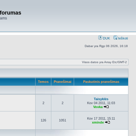
 forumas
niams
DUK
Ieškoti
Dabar yra Rgp 06 2026, 16:18
Visos datos yra Array Etc/GMT-2
Temos
Pranešimai
Paskutinis pranešimas
Taisyklės
2
2
Kov 04 2011, 11:03
Vovka
Peržiūrėti naujau
Kov 17 2011, 15:11
126
1051
xminde
Peržiūrėti nauja