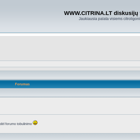
WWW.CITRINA.LT diskusijų
Jaukiausia palata visiems citroligo
Forumas
s dėl forumo tobulinimo