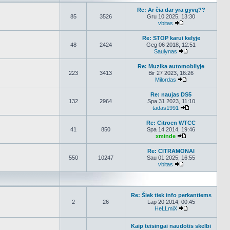
Re: Ar čia dar yra gyvų??
85
3526
Gru 10 2025, 13:30
vbitas
Peržiūrėti naujau
Re: STOP karui kelyje
48
2424
Geg 06 2018, 12:51
Saulynas
Peržiūrėti nauja
Re: Muzika automobilyje
223
3413
Bir 27 2023, 16:26
Milordas
Peržiūrėti nauja
Re: naujas DS5
132
2964
Spa 31 2023, 11:10
tadas1991
Peržiūrėti nauj
Re: Citroen WTCC
41
850
Spa 14 2014, 19:46
xminde
Peržiūrėti nauja
Re: CITRAMONAI
550
10247
Sau 01 2025, 16:55
vbitas
Peržiūrėti naujau
Re: Šiek tiek info perkantiems
2
26
Lap 20 2014, 00:45
HeLLmiX
Peržiūrėti nauja
Kaip teisingai naudotis skelbi