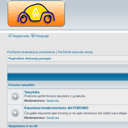
Registruotis
Prisijungti
Peržiūrėti neatsakytus pranešimus
|
Peržiūrėti aktyvias temas
Pagrindinis diskusijų puslapis
Forumo taisyklės
Taisyklės
Prašome gerbti forumo taisykles ir jų laikytis.
Moderatorius:
Saulynas
NO_UNREAD_POSTS
Klausimai moderatoriams dėl FORUMO
Čia galite klausinėti apie forumą (o ne apie citroenus) bei siūlyti savo idėja
Moderatorius:
Saulynas
NO_UNREAD_POSTS
Naujokams ir ne tik