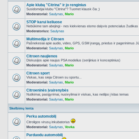
Apie klubą "Citrina" ir jo renginius
Susidomėjai klubu "Citrina"? Tuomet klausk čia ;)
Moderatoriai:
Saulynas
,
Mario
NO_UNREAD_POSTS
STOP karui keliuose
Nebūkime tam abejingi - nes kiekvienas eismo dalyvis potencialus žudikas
Moderatorius:
Saulynas
NO_UNREAD_POSTS
Multimedija ir Citroen
Pašnekesiai apie audio, video, GPS, GSM įrangą, priedus ir pagerinimus Jūs
Moderatoriai:
Saulynas
,
Mario
NO_UNREAD_POSTS
Citroen naujienos
Diskusijos apie naujus PSA modelius (serijinius ir konceptinius)
Moderatoriai:
Saulynas
,
Mario
NO_UNREAD_POSTS
Citroen sport
Viskas, kas sieja Citroen su sportu...
Moderatoriai:
Saulynas
,
Mario
NO_UNREAD_POSTS
Citroeninės įvairenybės
Nutikimai, pasigyrimai, nusivylimai ir viskas, kas netilpo į kitas temas
Moderatoriai:
Saulynas
,
Mario
NO_UNREAD_POSTS
Skelbimų lenta
Perku automobilį
Citroligos virusų inkubatorius
Moderatoriai:
Saulynas
,
Vovka
NO_UNREAD_POSTS
Parduodu automobilį