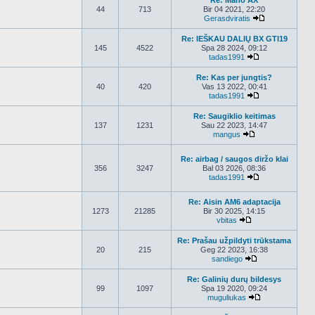
Re: Mano AX
44
713
Bir 04 2021, 22:20
Gerasdviratis
Peržiūrėti nau
Re: IEŠKAU DALIŲ BX GTI19
145
4522
Spa 28 2024, 09:12
tadas1991
Peržiūrėti nauj
Re: Kas per jungtis?
40
420
Vas 13 2022, 00:41
tadas1991
Peržiūrėti nauj
Re: Saugiklio keitimas
137
1231
Sau 22 2023, 14:47
mangus
Peržiūrėti nauja
Re: airbag / saugos diržo klai
356
3247
Bal 03 2026, 08:36
tadas1991
Peržiūrėti nauj
Re: Aisin AM6 adaptacija
1273
21285
Bir 30 2025, 14:15
vbitas
Peržiūrėti naujau
Re: Prašau užpildyti trūkstama
20
215
Geg 22 2023, 16:38
sandiego
Peržiūrėti nauja
Re: Galinių durų bildesys
99
1097
Spa 19 2020, 09:24
muguliukas
Peržiūrėti nauj