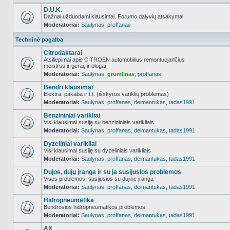
D.U.K.
Dažnai užduodami klausimai. Forumo dalyvių atsakymai
Moderatoriai:
Saulynas
,
proffanas
NO_UNREAD_POSTS
Techninė pagalba
Citrodaktarai
Atsiliepimai apie CITROEN automobilius remontuojančius
meistrus ir gerai, ir blogai
NO_UNREAD_POSTS
Moderatoriai:
Saulynas
,
grumlinas
,
proffanas
Bendri klausimai
Elektra, pakaba ir t.t. (išskyrus variklių problemas)
Moderatoriai:
Saulynas
,
proffanas
,
deimantukas
,
tadas1991
NO_UNREAD_POSTS
Benzininiai varikliai
Visi klausimai susiję su benzininiais varikliais
Moderatoriai:
Saulynas
,
proffanas
,
deimantukas
,
tadas1991
NO_UNREAD_POSTS
Dyzeliniai varikliai
Visi klausimai susiję su dyzeliniais varikliais
Moderatoriai:
Saulynas
,
proffanas
,
deimantukas
,
tadas1991
NO_UNREAD_POSTS
Dujos, dujų įranga ir su ja susijusios problemos
Visos problemos, susijusios su dujine įranga
Moderatoriai:
Saulynas
,
proffanas
,
deimantukas
,
tadas1991
NO_UNREAD_POSTS
Hidropneumatika
Bendrosios hidropneumatikos problemos
Moderatoriai:
Saulynas
,
proffanas
,
deimantukas
,
tadas1991
NO_UNREAD_POSTS
AX