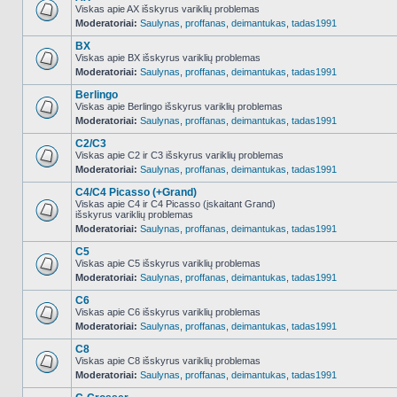
Viskas apie AX išskyrus variklių problemas
Moderatoriai:
Saulynas
,
proffanas
,
deimantukas
,
tadas1991
NO_UNREAD_POSTS
BX
Viskas apie BX išskyrus variklių problemas
Moderatoriai:
Saulynas
,
proffanas
,
deimantukas
,
tadas1991
NO_UNREAD_POSTS
Berlingo
Viskas apie Berlingo išskyrus variklių problemas
Moderatoriai:
Saulynas
,
proffanas
,
deimantukas
,
tadas1991
NO_UNREAD_POSTS
C2/C3
Viskas apie C2 ir C3 išskyrus variklių problemas
Moderatoriai:
Saulynas
,
proffanas
,
deimantukas
,
tadas1991
NO_UNREAD_POSTS
C4/C4 Picasso (+Grand)
Viskas apie C4 ir C4 Picasso (įskaitant Grand)
išskyrus variklių problemas
NO_UNREAD_POSTS
Moderatoriai:
Saulynas
,
proffanas
,
deimantukas
,
tadas1991
C5
Viskas apie C5 išskyrus variklių problemas
Moderatoriai:
Saulynas
,
proffanas
,
deimantukas
,
tadas1991
NO_UNREAD_POSTS
C6
Viskas apie C6 išskyrus variklių problemas
Moderatoriai:
Saulynas
,
proffanas
,
deimantukas
,
tadas1991
NO_UNREAD_POSTS
C8
Viskas apie C8 išskyrus variklių problemas
Moderatoriai:
Saulynas
,
proffanas
,
deimantukas
,
tadas1991
NO_UNREAD_POSTS