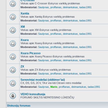
C-Crosser
Viskas apie C-Crosser išskyrus variklių problemas
Moderatoriai:
Saulynas
,
proffanas
,
deimantukas
,
tadas1991
NO_UNREAD_POSTS
Xantia
Viskas apie Xantią išskyrus variklių problemas
Moderatoriai:
Saulynas
,
proffanas
,
deimantukas
,
tadas1991
NO_UNREAD_POSTS
XM
Viskas apie XM išskyrus variklių problemas
Moderatoriai:
Saulynas
,
proffanas
,
deimantukas
,
tadas1991
NO_UNREAD_POSTS
Xsara
Viskas apie Xsarą išskyrus variklių problemas
Moderatoriai:
Saulynas
,
proffanas
,
deimantukas
,
tadas1991
NO_UNREAD_POSTS
Xsara Picasso
Viskas apie Xsarą Picasso išskyrus variklių problemas
Moderatoriai:
Saulynas
,
proffanas
,
deimantukas
,
tadas1991
NO_UNREAD_POSTS
ZX
Viskas apie ZX išskyrus variklių problemas
Moderatoriai:
Saulynas
,
proffanas
,
deimantukas
,
tadas1991
NO_UNREAD_POSTS
Senoviniai modeliai (oldtimer'iai)
CX, DS, GS, 2CV, TA ir visi kiti Citroen retro modeliai
Moderatoriai:
Saulynas
,
Mario
,
proffanas
,
deimantukas
,
tadas1991
NO_UNREAD_POSTS
VEHO konsultuoja
FORUMO SKILTIS NEPATEISINO LŪKESČIŲ
Forumas
užrakintas
Diskusijų forumas