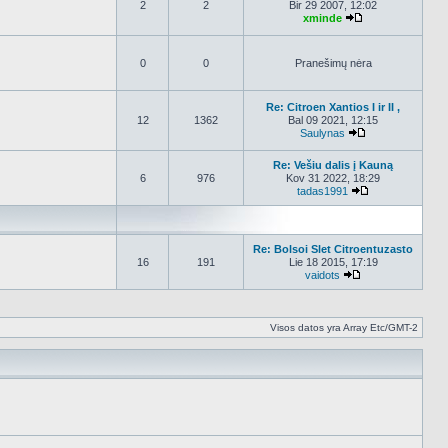
2
2
Bir 29 2007, 12:02
xminde
Peržiūrėti nauja
0
0
Pranešimų nėra
Re: Citroen Xantios I ir II ,
12
1362
Bal 09 2021, 12:15
Saulynas
Peržiūrėti nauja
Re: Vešiu dalis į Kauną
6
976
Kov 31 2022, 18:29
tadas1991
Peržiūrėti nauj
Re: Bolsoi Slet Citroentuzasto
16
191
Lie 18 2015, 17:19
vaidots
Peržiūrėti naujau
Visos datos yra Array Etc/GMT-2