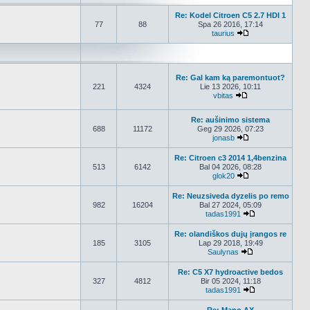
Re: Kodel Citroen C5 2.7 HDI 1
77
88
Spa 26 2016, 17:14
taurius
Peržiūrėti naujau
Re: Gal kam ką paremontuot?
221
4324
Lie 13 2026, 10:11
vbitas
Peržiūrėti naujau
Re: aušinimo sistema
688
11172
Geg 29 2026, 07:23
jonasb
Peržiūrėti naujau
Re: Citroen c3 2014 1,4benzina
513
6142
Bal 04 2026, 08:28
glok20
Peržiūrėti naujau
Re: Neuzsiveda dyzelis po remo
982
16204
Bal 27 2024, 05:09
tadas1991
Peržiūrėti nauj
Re: olandiškos dujų įrangos re
185
3105
Lap 29 2018, 19:49
Saulynas
Peržiūrėti nauja
Re: C5 X7 hydroactive bedos
327
4812
Bir 05 2024, 11:18
tadas1991
Peržiūrėti nauj