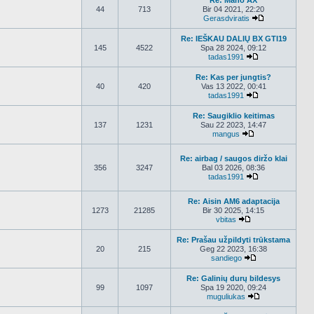
Re: Mano AX
44
713
Bir 04 2021, 22:20
Gerasdviratis
Peržiūrėti nau
Re: IEŠKAU DALIŲ BX GTI19
145
4522
Spa 28 2024, 09:12
tadas1991
Peržiūrėti nauj
Re: Kas per jungtis?
40
420
Vas 13 2022, 00:41
tadas1991
Peržiūrėti nauj
Re: Saugiklio keitimas
137
1231
Sau 22 2023, 14:47
mangus
Peržiūrėti nauja
Re: airbag / saugos diržo klai
356
3247
Bal 03 2026, 08:36
tadas1991
Peržiūrėti nauj
Re: Aisin AM6 adaptacija
1273
21285
Bir 30 2025, 14:15
vbitas
Peržiūrėti naujau
Re: Prašau užpildyti trūkstama
20
215
Geg 22 2023, 16:38
sandiego
Peržiūrėti nauja
Re: Galinių durų bildesys
99
1097
Spa 19 2020, 09:24
muguliukas
Peržiūrėti nauj