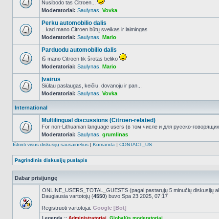
Nusibodo tas Citroen...
Moderatoriai:
Saulynas
,
Vovka
NO_UNREAD_POSTS
Perku automobilio dalis
...kad mano Citroen būtų sveikas ir laimingas
Moderatoriai:
Saulynas
,
Mario
NO_UNREAD_POSTS
Parduodu automobilio dalis
Iš mano Citroen tik šrotas beliko
Moderatoriai:
Saulynas
,
Mario
NO_UNREAD_POSTS
Įvairūs
Siūlau paslaugas, keičiu, dovanoju ir pan...
Moderatoriai:
Saulynas
,
Vovka
NO_UNREAD_POSTS
International
Multilingual discussions (Citroen-related)
For non-Lithuanian language users (в том числе и для русско-говорящих 
Moderatoriai:
Saulynas
,
grumlinas
NO_UNREAD_POSTS
Ištrinti visus diskusijų sausainėlius
|
Komanda
|
CONTACT_US
Pagrindinis diskusijų puslapis
Dabar prisijungę
ONLINE_USERS_TOTAL_GUESTS (pagal pastarųjų 5 minučių diskusijų a
Daugiausia vartotojų (
4550
) buvo Spa 23 2025, 07:17
Registruoti vartotojai:
Google [Bot]
Legenda ::
Administratoriai
,
Globalūs moderatoriai