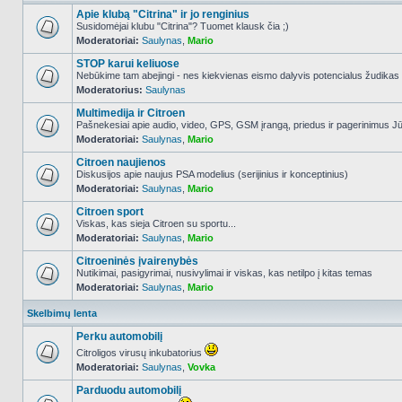
Apie klubą "Citrina" ir jo renginius
Susidomėjai klubu "Citrina"? Tuomet klausk čia ;)
Moderatoriai:
Saulynas
,
Mario
NO_UNREAD_POSTS
STOP karui keliuose
Nebūkime tam abejingi - nes kiekvienas eismo dalyvis potencialus žudikas
Moderatorius:
Saulynas
NO_UNREAD_POSTS
Multimedija ir Citroen
Pašnekesiai apie audio, video, GPS, GSM įrangą, priedus ir pagerinimus Jūs
Moderatoriai:
Saulynas
,
Mario
NO_UNREAD_POSTS
Citroen naujienos
Diskusijos apie naujus PSA modelius (serijinius ir konceptinius)
Moderatoriai:
Saulynas
,
Mario
NO_UNREAD_POSTS
Citroen sport
Viskas, kas sieja Citroen su sportu...
Moderatoriai:
Saulynas
,
Mario
NO_UNREAD_POSTS
Citroeninės įvairenybės
Nutikimai, pasigyrimai, nusivylimai ir viskas, kas netilpo į kitas temas
Moderatoriai:
Saulynas
,
Mario
NO_UNREAD_POSTS
Skelbimų lenta
Perku automobilį
Citroligos virusų inkubatorius
Moderatoriai:
Saulynas
,
Vovka
NO_UNREAD_POSTS
Parduodu automobilį