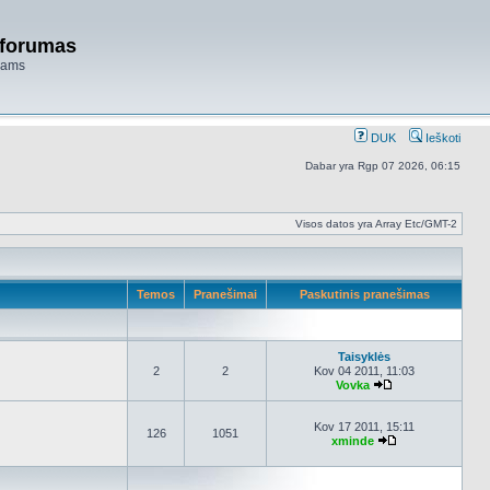
 forumas
niams
DUK
Ieškoti
Dabar yra Rgp 07 2026, 06:15
Visos datos yra Array Etc/GMT-2
Temos
Pranešimai
Paskutinis pranešimas
Taisyklės
2
2
Kov 04 2011, 11:03
Vovka
Peržiūrėti naujau
Kov 17 2011, 15:11
126
1051
xminde
Peržiūrėti nauja