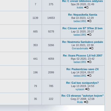
Re: C croser šildomos sėdynes
7
275
Spa 26 2020, 21:49
kobis
Peržiūrėti naujaus
Re: Nepasikelia Xantia
1139
14653
Bal 10 2023, 12:29
tadas1991
Peržiūrėti nauj
Re: Citroen xm 97' 97kw 2l ben
665
9278
Lap 11 2020, 20:27
tadas1991
Peržiūrėti nauj
Re: Neatmeta Sankabos pedalo
353
3266
Lie 10 2021, 22:30
Gerasdviratis
Peržiūrėti nau
Re: Xsara Picasso 1,6 hdi 2007
441
4059
Rgs 02 2020, 23:42
tadas1991
Peržiūrėti nauj
Re: Paskerdziau savo ZX
196
2099
Lap 14 2024, 06:07
tadas1991
Peržiūrėti nauj
Re: Gal kas susigundys?
79
785
Lap 13 2019, 14:53
vytasin
Peržiūrėti naujau
Re: C5 ekranas "aukstyn kojom"
35
222
Geg 27 2008, 12:08
Rolis
Peržiūrėti naujaus