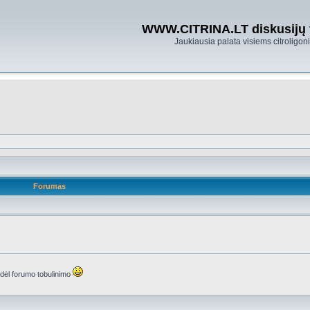
WWW.CITRINA.LT diskusijų
Jaukiausia palata visiems citroligo
Forumas
s dėl forumo tobulinimo