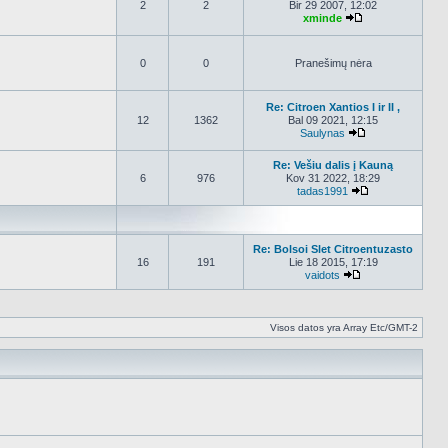
2
2
Bir 29 2007, 12:02
xminde
Peržiūrėti nauja
0
0
Pranešimų nėra
Re: Citroen Xantios I ir II ,
12
1362
Bal 09 2021, 12:15
Saulynas
Peržiūrėti nauja
Re: Vešiu dalis į Kauną
6
976
Kov 31 2022, 18:29
tadas1991
Peržiūrėti nauj
Re: Bolsoi Slet Citroentuzasto
16
191
Lie 18 2015, 17:19
vaidots
Peržiūrėti naujau
Visos datos yra Array Etc/GMT-2