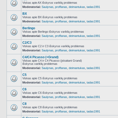
Viskas apie AX išskyrus variklių problemas
Moderatoriai:
Saulynas
,
proffanas
,
deimantukas
,
tadas1991
NO_UNREAD_POSTS
BX
Viskas apie BX išskyrus variklių problemas
Moderatoriai:
Saulynas
,
proffanas
,
deimantukas
,
tadas1991
NO_UNREAD_POSTS
Berlingo
Viskas apie Berlingo išskyrus variklių problemas
Moderatoriai:
Saulynas
,
proffanas
,
deimantukas
,
tadas1991
NO_UNREAD_POSTS
C2/C3
Viskas apie C2 ir C3 išskyrus variklių problemas
Moderatoriai:
Saulynas
,
proffanas
,
deimantukas
,
tadas1991
NO_UNREAD_POSTS
C4/C4 Picasso (+Grand)
Viskas apie C4 ir C4 Picasso (įskaitant Grand)
išskyrus variklių problemas
NO_UNREAD_POSTS
Moderatoriai:
Saulynas
,
proffanas
,
deimantukas
,
tadas1991
C5
Viskas apie C5 išskyrus variklių problemas
Moderatoriai:
Saulynas
,
proffanas
,
deimantukas
,
tadas1991
NO_UNREAD_POSTS
C6
Viskas apie C6 išskyrus variklių problemas
Moderatoriai:
Saulynas
,
proffanas
,
deimantukas
,
tadas1991
NO_UNREAD_POSTS
C8
Viskas apie C8 išskyrus variklių problemas
Moderatoriai:
Saulynas
,
proffanas
,
deimantukas
,
tadas1991
NO_UNREAD_POSTS