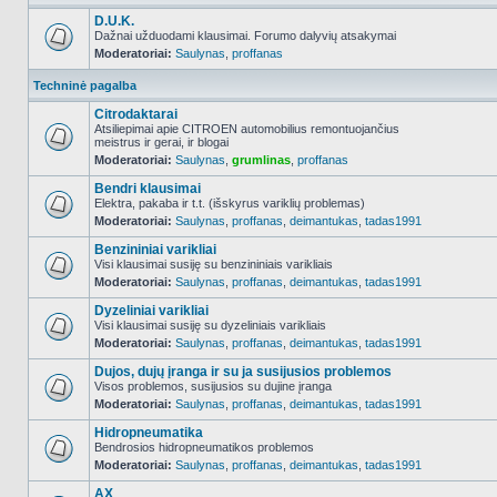
D.U.K.
Dažnai užduodami klausimai. Forumo dalyvių atsakymai
Moderatoriai:
Saulynas
,
proffanas
NO_UNREAD_POSTS
Techninė pagalba
Citrodaktarai
Atsiliepimai apie CITROEN automobilius remontuojančius
meistrus ir gerai, ir blogai
NO_UNREAD_POSTS
Moderatoriai:
Saulynas
,
grumlinas
,
proffanas
Bendri klausimai
Elektra, pakaba ir t.t. (išskyrus variklių problemas)
Moderatoriai:
Saulynas
,
proffanas
,
deimantukas
,
tadas1991
NO_UNREAD_POSTS
Benzininiai varikliai
Visi klausimai susiję su benzininiais varikliais
Moderatoriai:
Saulynas
,
proffanas
,
deimantukas
,
tadas1991
NO_UNREAD_POSTS
Dyzeliniai varikliai
Visi klausimai susiję su dyzeliniais varikliais
Moderatoriai:
Saulynas
,
proffanas
,
deimantukas
,
tadas1991
NO_UNREAD_POSTS
Dujos, dujų įranga ir su ja susijusios problemos
Visos problemos, susijusios su dujine įranga
Moderatoriai:
Saulynas
,
proffanas
,
deimantukas
,
tadas1991
NO_UNREAD_POSTS
Hidropneumatika
Bendrosios hidropneumatikos problemos
Moderatoriai:
Saulynas
,
proffanas
,
deimantukas
,
tadas1991
NO_UNREAD_POSTS
AX