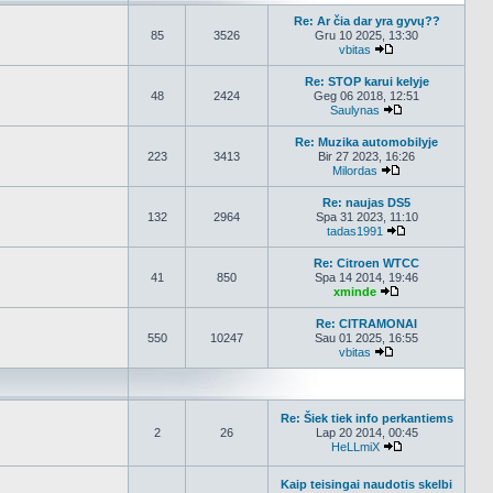
Re: Ar čia dar yra gyvų??
85
3526
Gru 10 2025, 13:30
vbitas
Peržiūrėti naujau
Re: STOP karui kelyje
48
2424
Geg 06 2018, 12:51
Saulynas
Peržiūrėti nauja
Re: Muzika automobilyje
223
3413
Bir 27 2023, 16:26
Milordas
Peržiūrėti nauja
Re: naujas DS5
132
2964
Spa 31 2023, 11:10
tadas1991
Peržiūrėti nauj
Re: Citroen WTCC
41
850
Spa 14 2014, 19:46
xminde
Peržiūrėti nauja
Re: CITRAMONAI
550
10247
Sau 01 2025, 16:55
vbitas
Peržiūrėti naujau
Re: Šiek tiek info perkantiems
2
26
Lap 20 2014, 00:45
HeLLmiX
Peržiūrėti nauja
Kaip teisingai naudotis skelbi