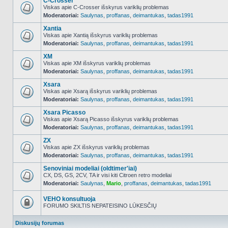
C-Crosser
Viskas apie C-Crosser išskyrus variklių problemas
Moderatoriai:
Saulynas
,
proffanas
,
deimantukas
,
tadas1991
NO_UNREAD_POSTS
Xantia
Viskas apie Xantią išskyrus variklių problemas
Moderatoriai:
Saulynas
,
proffanas
,
deimantukas
,
tadas1991
NO_UNREAD_POSTS
XM
Viskas apie XM išskyrus variklių problemas
Moderatoriai:
Saulynas
,
proffanas
,
deimantukas
,
tadas1991
NO_UNREAD_POSTS
Xsara
Viskas apie Xsarą išskyrus variklių problemas
Moderatoriai:
Saulynas
,
proffanas
,
deimantukas
,
tadas1991
NO_UNREAD_POSTS
Xsara Picasso
Viskas apie Xsarą Picasso išskyrus variklių problemas
Moderatoriai:
Saulynas
,
proffanas
,
deimantukas
,
tadas1991
NO_UNREAD_POSTS
ZX
Viskas apie ZX išskyrus variklių problemas
Moderatoriai:
Saulynas
,
proffanas
,
deimantukas
,
tadas1991
NO_UNREAD_POSTS
Senoviniai modeliai (oldtimer'iai)
CX, DS, GS, 2CV, TA ir visi kiti Citroen retro modeliai
Moderatoriai:
Saulynas
,
Mario
,
proffanas
,
deimantukas
,
tadas1991
NO_UNREAD_POSTS
VEHO konsultuoja
FORUMO SKILTIS NEPATEISINO LŪKESČIŲ
Forumas
užrakintas
Diskusijų forumas