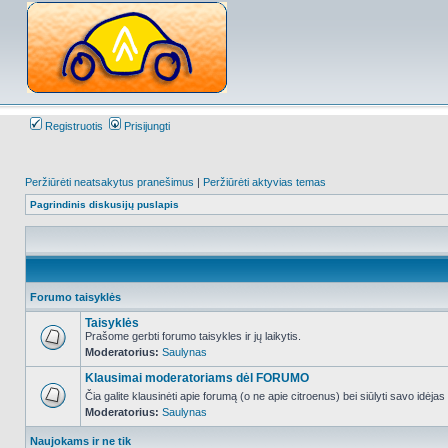
Registruotis
Prisijungti
Peržiūrėti neatsakytus pranešimus
|
Peržiūrėti aktyvias temas
Pagrindinis diskusijų puslapis
Forumo taisyklės
Taisyklės
Prašome gerbti forumo taisykles ir jų laikytis.
Moderatorius:
Saulynas
NO_UNREAD_POSTS
Klausimai moderatoriams dėl FORUMO
Čia galite klausinėti apie forumą (o ne apie citroenus) bei siūlyti savo idėja
Moderatorius:
Saulynas
NO_UNREAD_POSTS
Naujokams ir ne tik