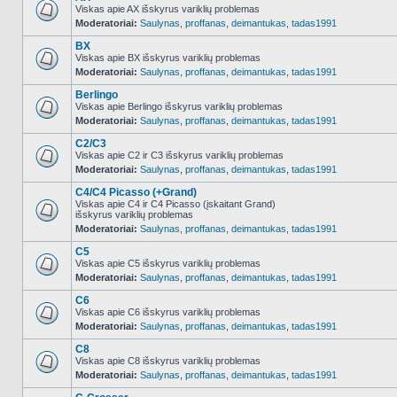
Viskas apie AX išskyrus variklių problemas
Moderatoriai:
Saulynas
,
proffanas
,
deimantukas
,
tadas1991
NO_UNREAD_POSTS
BX
Viskas apie BX išskyrus variklių problemas
Moderatoriai:
Saulynas
,
proffanas
,
deimantukas
,
tadas1991
NO_UNREAD_POSTS
Berlingo
Viskas apie Berlingo išskyrus variklių problemas
Moderatoriai:
Saulynas
,
proffanas
,
deimantukas
,
tadas1991
NO_UNREAD_POSTS
C2/C3
Viskas apie C2 ir C3 išskyrus variklių problemas
Moderatoriai:
Saulynas
,
proffanas
,
deimantukas
,
tadas1991
NO_UNREAD_POSTS
C4/C4 Picasso (+Grand)
Viskas apie C4 ir C4 Picasso (įskaitant Grand)
išskyrus variklių problemas
NO_UNREAD_POSTS
Moderatoriai:
Saulynas
,
proffanas
,
deimantukas
,
tadas1991
C5
Viskas apie C5 išskyrus variklių problemas
Moderatoriai:
Saulynas
,
proffanas
,
deimantukas
,
tadas1991
NO_UNREAD_POSTS
C6
Viskas apie C6 išskyrus variklių problemas
Moderatoriai:
Saulynas
,
proffanas
,
deimantukas
,
tadas1991
NO_UNREAD_POSTS
C8
Viskas apie C8 išskyrus variklių problemas
Moderatoriai:
Saulynas
,
proffanas
,
deimantukas
,
tadas1991
NO_UNREAD_POSTS