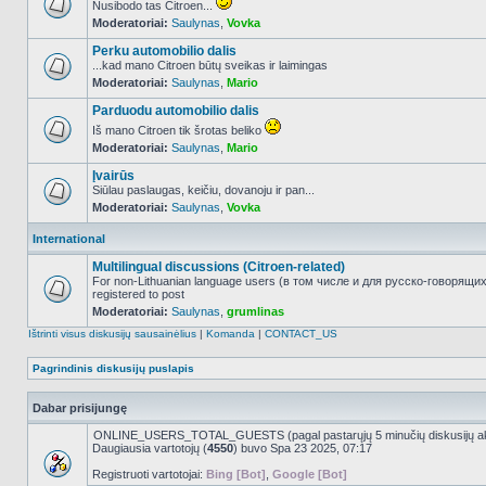
Nusibodo tas Citroen...
Moderatoriai:
Saulynas
,
Vovka
NO_UNREAD_POSTS
Perku automobilio dalis
...kad mano Citroen būtų sveikas ir laimingas
Moderatoriai:
Saulynas
,
Mario
NO_UNREAD_POSTS
Parduodu automobilio dalis
Iš mano Citroen tik šrotas beliko
Moderatoriai:
Saulynas
,
Mario
NO_UNREAD_POSTS
Įvairūs
Siūlau paslaugas, keičiu, dovanoju ir pan...
Moderatoriai:
Saulynas
,
Vovka
NO_UNREAD_POSTS
International
Multilingual discussions (Citroen-related)
For non-Lithuanian language users (в том числе и для русско-говорящи
registered to post
NO_UNREAD_POSTS
Moderatoriai:
Saulynas
,
grumlinas
Ištrinti visus diskusijų sausainėlius
|
Komanda
|
CONTACT_US
Pagrindinis diskusijų puslapis
Dabar prisijungę
ONLINE_USERS_TOTAL_GUESTS (pagal pastarųjų 5 minučių diskusijų a
Daugiausia vartotojų (
4550
) buvo Spa 23 2025, 07:17
Registruoti vartotojai:
Bing [Bot]
,
Google [Bot]