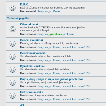
D.U.K.
Dažnai užduodami klausimai. Forumo dalyvių atsakymai
Moderatoriai:
Saulynas
,
proffanas
NO_UNREAD_POSTS
Techninė pagalba
Citrodaktarai
Atsiliepimai apie CITROEN automobilius remontuojančius
meistrus ir gerai, ir blogai
NO_UNREAD_POSTS
Moderatoriai:
Saulynas
,
grumlinas
,
proffanas
Bendri klausimai
Elektra, pakaba ir t.t. (išskyrus variklių problemas)
Moderatoriai:
Saulynas
,
proffanas
,
deimantukas
,
tadas1991
NO_UNREAD_POSTS
Benzininiai varikliai
Visi klausimai susiję su benzininiais varikliais
Moderatoriai:
Saulynas
,
proffanas
,
deimantukas
,
tadas1991
NO_UNREAD_POSTS
Dyzeliniai varikliai
Visi klausimai susiję su dyzeliniais varikliais
Moderatoriai:
Saulynas
,
proffanas
,
deimantukas
,
tadas1991
NO_UNREAD_POSTS
Dujos, dujų įranga ir su ja susijusios problemos
Visos problemos, susijusios su dujine įranga
Moderatoriai:
Saulynas
,
proffanas
,
deimantukas
,
tadas1991
NO_UNREAD_POSTS
Hidropneumatika
Bendrosios hidropneumatikos problemos
Moderatoriai:
Saulynas
,
proffanas
,
deimantukas
,
tadas1991
NO_UNREAD_POSTS
AX