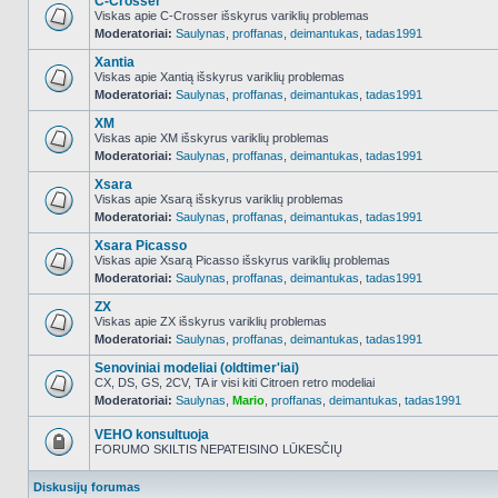
C-Crosser
Viskas apie C-Crosser išskyrus variklių problemas
Moderatoriai:
Saulynas
,
proffanas
,
deimantukas
,
tadas1991
NO_UNREAD_POSTS
Xantia
Viskas apie Xantią išskyrus variklių problemas
Moderatoriai:
Saulynas
,
proffanas
,
deimantukas
,
tadas1991
NO_UNREAD_POSTS
XM
Viskas apie XM išskyrus variklių problemas
Moderatoriai:
Saulynas
,
proffanas
,
deimantukas
,
tadas1991
NO_UNREAD_POSTS
Xsara
Viskas apie Xsarą išskyrus variklių problemas
Moderatoriai:
Saulynas
,
proffanas
,
deimantukas
,
tadas1991
NO_UNREAD_POSTS
Xsara Picasso
Viskas apie Xsarą Picasso išskyrus variklių problemas
Moderatoriai:
Saulynas
,
proffanas
,
deimantukas
,
tadas1991
NO_UNREAD_POSTS
ZX
Viskas apie ZX išskyrus variklių problemas
Moderatoriai:
Saulynas
,
proffanas
,
deimantukas
,
tadas1991
NO_UNREAD_POSTS
Senoviniai modeliai (oldtimer'iai)
CX, DS, GS, 2CV, TA ir visi kiti Citroen retro modeliai
Moderatoriai:
Saulynas
,
Mario
,
proffanas
,
deimantukas
,
tadas1991
NO_UNREAD_POSTS
VEHO konsultuoja
FORUMO SKILTIS NEPATEISINO LŪKESČIŲ
Forumas
užrakintas
Diskusijų forumas