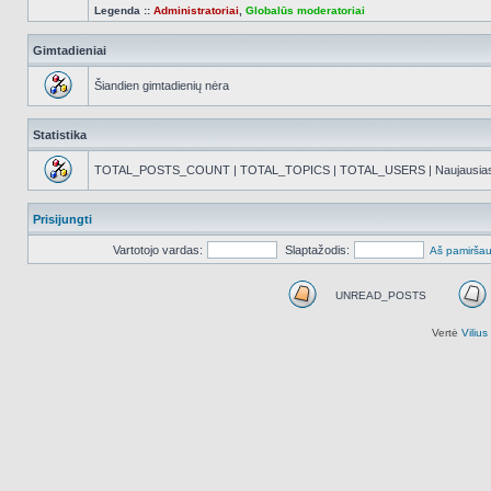
Legenda ::
Administratoriai
,
Globalūs moderatoriai
Gimtadieniai
Šiandien gimtadienių nėra
Statistika
TOTAL_POSTS_COUNT | TOTAL_TOPICS | TOTAL_USERS | Naujausias reg
Prisijungti
Vartotojo vardas:
Slaptažodis:
Aš pamiršau
UNREAD_POSTS
UNREAD_POSTS
Vertė
Viliu