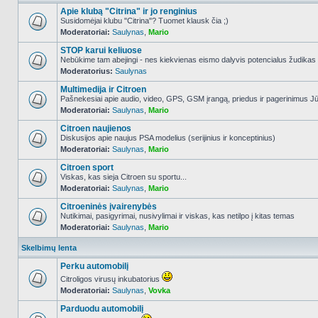
Apie klubą "Citrina" ir jo renginius
Susidomėjai klubu "Citrina"? Tuomet klausk čia ;)
Moderatoriai:
Saulynas
,
Mario
NO_UNREAD_POSTS
STOP karui keliuose
Nebūkime tam abejingi - nes kiekvienas eismo dalyvis potencialus žudikas
Moderatorius:
Saulynas
NO_UNREAD_POSTS
Multimedija ir Citroen
Pašnekesiai apie audio, video, GPS, GSM įrangą, priedus ir pagerinimus Jūs
Moderatoriai:
Saulynas
,
Mario
NO_UNREAD_POSTS
Citroen naujienos
Diskusijos apie naujus PSA modelius (serijinius ir konceptinius)
Moderatoriai:
Saulynas
,
Mario
NO_UNREAD_POSTS
Citroen sport
Viskas, kas sieja Citroen su sportu...
Moderatoriai:
Saulynas
,
Mario
NO_UNREAD_POSTS
Citroeninės įvairenybės
Nutikimai, pasigyrimai, nusivylimai ir viskas, kas netilpo į kitas temas
Moderatoriai:
Saulynas
,
Mario
NO_UNREAD_POSTS
Skelbimų lenta
Perku automobilį
Citroligos virusų inkubatorius
Moderatoriai:
Saulynas
,
Vovka
NO_UNREAD_POSTS
Parduodu automobilį