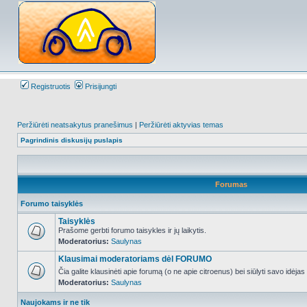
Registruotis
Prisijungti
Peržiūrėti neatsakytus pranešimus
|
Peržiūrėti aktyvias temas
Pagrindinis diskusijų puslapis
Forumas
Forumo taisyklės
Taisyklės
Prašome gerbti forumo taisykles ir jų laikytis.
Moderatorius:
Saulynas
NO_UNREAD_POSTS
Klausimai moderatoriams dėl FORUMO
Čia galite klausinėti apie forumą (o ne apie citroenus) bei siūlyti savo idėja
Moderatorius:
Saulynas
NO_UNREAD_POSTS
Naujokams ir ne tik