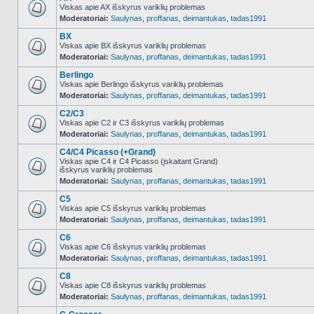
Viskas apie AX išskyrus variklių problemas
Moderatoriai:
Saulynas
,
proffanas
,
deimantukas
,
tadas1991
NO_UNREAD_POSTS
BX
Viskas apie BX išskyrus variklių problemas
Moderatoriai:
Saulynas
,
proffanas
,
deimantukas
,
tadas1991
NO_UNREAD_POSTS
Berlingo
Viskas apie Berlingo išskyrus variklių problemas
Moderatoriai:
Saulynas
,
proffanas
,
deimantukas
,
tadas1991
NO_UNREAD_POSTS
C2/C3
Viskas apie C2 ir C3 išskyrus variklių problemas
Moderatoriai:
Saulynas
,
proffanas
,
deimantukas
,
tadas1991
NO_UNREAD_POSTS
C4/C4 Picasso (+Grand)
Viskas apie C4 ir C4 Picasso (įskaitant Grand)
išskyrus variklių problemas
NO_UNREAD_POSTS
Moderatoriai:
Saulynas
,
proffanas
,
deimantukas
,
tadas1991
C5
Viskas apie C5 išskyrus variklių problemas
Moderatoriai:
Saulynas
,
proffanas
,
deimantukas
,
tadas1991
NO_UNREAD_POSTS
C6
Viskas apie C6 išskyrus variklių problemas
Moderatoriai:
Saulynas
,
proffanas
,
deimantukas
,
tadas1991
NO_UNREAD_POSTS
C8
Viskas apie C8 išskyrus variklių problemas
Moderatoriai:
Saulynas
,
proffanas
,
deimantukas
,
tadas1991
NO_UNREAD_POSTS