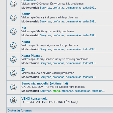
C-Crosser
Viskas apie C-Crosser išskyrus variklių problemas
Moderatoriai:
Saulynas
,
proffanas
,
deimantukas
,
tadas1991
NO_UNREAD_POSTS
Xantia
Viskas apie Xantią išskyrus variklių problemas
Moderatoriai:
Saulynas
,
proffanas
,
deimantukas
,
tadas1991
NO_UNREAD_POSTS
XM
Viskas apie XM išskyrus variklių problemas
Moderatoriai:
Saulynas
,
proffanas
,
deimantukas
,
tadas1991
NO_UNREAD_POSTS
Xsara
Viskas apie Xsarą išskyrus variklių problemas
Moderatoriai:
Saulynas
,
proffanas
,
deimantukas
,
tadas1991
NO_UNREAD_POSTS
Xsara Picasso
Viskas apie Xsarą Picasso išskyrus variklių problemas
Moderatoriai:
Saulynas
,
proffanas
,
deimantukas
,
tadas1991
NO_UNREAD_POSTS
ZX
Viskas apie ZX išskyrus variklių problemas
Moderatoriai:
Saulynas
,
proffanas
,
deimantukas
,
tadas1991
NO_UNREAD_POSTS
Senoviniai modeliai (oldtimer'iai)
CX, DS, GS, 2CV, TA ir visi kiti Citroen retro modeliai
Moderatoriai:
Saulynas
,
Mario
,
proffanas
,
deimantukas
,
tadas1991
NO_UNREAD_POSTS
VEHO konsultuoja
FORUMO SKILTIS NEPATEISINO LŪKESČIŲ
Forumas
užrakintas
Diskusijų forumas