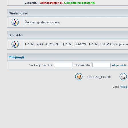
Legenda ::
Administratoriai
,
Globalūs moderatoriai
Gimtadieniai
Šiandien gimtadienių nėra
Statistika
TOTAL_POSTS_COUNT | TOTAL_TOPICS | TOTAL_USERS | Naujausias reg
Prisijungti
Vartotojo vardas:
Slaptažodis:
Aš pamiršau
UNREAD_POSTS
UNREAD_POSTS
Vertė
Viliu