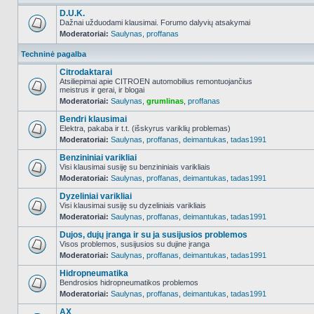
D.U.K.
Dažnai užduodami klausimai. Forumo dalyvių atsakymai
Moderatoriai:
Saulynas
,
proffanas
NO_UNREAD_POSTS
Techninė pagalba
Citrodaktarai
Atsiliepimai apie CITROEN automobilius remontuojančius
meistrus ir gerai, ir blogai
NO_UNREAD_POSTS
Moderatoriai:
Saulynas
,
grumlinas
,
proffanas
Bendri klausimai
Elektra, pakaba ir t.t. (išskyrus variklių problemas)
Moderatoriai:
Saulynas
,
proffanas
,
deimantukas
,
tadas1991
NO_UNREAD_POSTS
Benzininiai varikliai
Visi klausimai susiję su benzininiais varikliais
Moderatoriai:
Saulynas
,
proffanas
,
deimantukas
,
tadas1991
NO_UNREAD_POSTS
Dyzeliniai varikliai
Visi klausimai susiję su dyzeliniais varikliais
Moderatoriai:
Saulynas
,
proffanas
,
deimantukas
,
tadas1991
NO_UNREAD_POSTS
Dujos, dujų įranga ir su ja susijusios problemos
Visos problemos, susijusios su dujine įranga
Moderatoriai:
Saulynas
,
proffanas
,
deimantukas
,
tadas1991
NO_UNREAD_POSTS
Hidropneumatika
Bendrosios hidropneumatikos problemos
Moderatoriai:
Saulynas
,
proffanas
,
deimantukas
,
tadas1991
NO_UNREAD_POSTS
AX