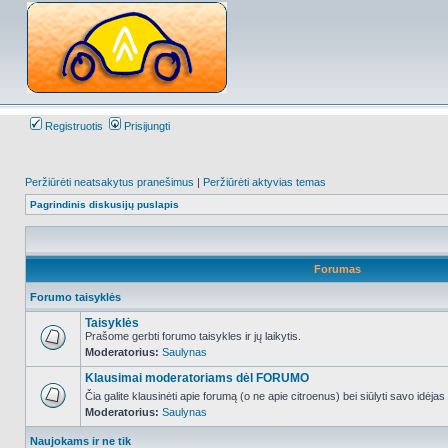
Registruotis
Prisijungti
Peržiūrėti neatsakytus pranešimus
|
Peržiūrėti aktyvias temas
Pagrindinis diskusijų puslapis
Forumas
Forumo taisyklės
Taisyklės
Prašome gerbti forumo taisykles ir jų laikytis.
Moderatorius:
Saulynas
NO_UNREAD_POSTS
Klausimai moderatoriams dėl FORUMO
Čia galite klausinėti apie forumą (o ne apie citroenus) bei siūlyti savo idėja
Moderatorius:
Saulynas
NO_UNREAD_POSTS
Naujokams ir ne tik