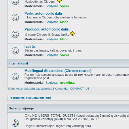
Nusibodo tas Citroen...
Moderatoriai:
Saulynas
,
Vovka
NO_UNREAD_POSTS
Perku automobilio dalis
...kad mano Citroen būtų sveikas ir laimingas
Moderatoriai:
Saulynas
,
Mario
NO_UNREAD_POSTS
Parduodu automobilio dalis
Iš mano Citroen tik šrotas beliko
Moderatoriai:
Saulynas
,
Mario
NO_UNREAD_POSTS
Įvairūs
Siūlau paslaugas, keičiu, dovanoju ir pan...
Moderatoriai:
Saulynas
,
Vovka
NO_UNREAD_POSTS
International
Multilingual discussions (Citroen-related)
For non-Lithuanian language users (в том числе и для русско-говорящи
registered to post
NO_UNREAD_POSTS
Moderatoriai:
Saulynas
,
grumlinas
Ištrinti visus diskusijų sausainėlius
|
Komanda
|
CONTACT_US
Pagrindinis diskusijų puslapis
Dabar prisijungę
ONLINE_USERS_TOTAL_GUESTS (pagal pastarųjų 5 minučių diskusijų a
Daugiausia vartotojų (
4550
) buvo Spa 23 2025, 07:17
Registruoti vartotojai: Registruotų vartotojų nėra