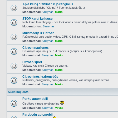
Apie klubą "Citrina" ir jo renginius
Susidomėjai klubu "Citrina"? Tuomet klausk čia ;)
Moderatoriai:
Saulynas
,
Mario
NO_UNREAD_POSTS
STOP karui keliuose
Nebūkime tam abejingi - nes kiekvienas eismo dalyvis potencialus žudikas
Moderatorius:
Saulynas
NO_UNREAD_POSTS
Multimedija ir Citroen
Pašnekesiai apie audio, video, GPS, GSM įrangą, priedus ir pagerinimus Jūs
Moderatoriai:
Saulynas
,
Mario
NO_UNREAD_POSTS
Citroen naujienos
Diskusijos apie naujus PSA modelius (serijinius ir konceptinius)
Moderatoriai:
Saulynas
,
Mario
NO_UNREAD_POSTS
Citroen sport
Viskas, kas sieja Citroen su sportu...
Moderatoriai:
Saulynas
,
Mario
NO_UNREAD_POSTS
Citroeninės įvairenybės
Nutikimai, pasigyrimai, nusivylimai ir viskas, kas netilpo į kitas temas
Moderatoriai:
Saulynas
,
Mario
NO_UNREAD_POSTS
Skelbimų lenta
Perku automobilį
Citroligos virusų inkubatorius
Moderatoriai:
Saulynas
,
Vovka
NO_UNREAD_POSTS
Parduodu automobilį