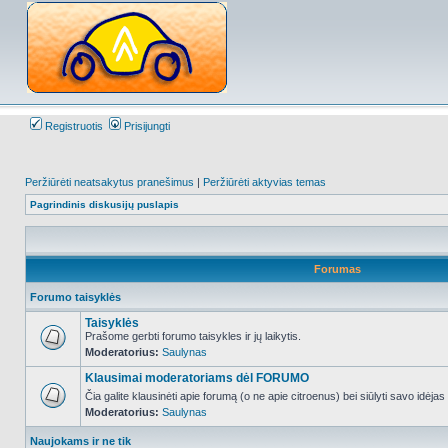
Registruotis
Prisijungti
Peržiūrėti neatsakytus pranešimus
|
Peržiūrėti aktyvias temas
Pagrindinis diskusijų puslapis
Forumas
Forumo taisyklės
Taisyklės
Prašome gerbti forumo taisykles ir jų laikytis.
Moderatorius:
Saulynas
NO_UNREAD_POSTS
Klausimai moderatoriams dėl FORUMO
Čia galite klausinėti apie forumą (o ne apie citroenus) bei siūlyti savo idėja
Moderatorius:
Saulynas
NO_UNREAD_POSTS
Naujokams ir ne tik