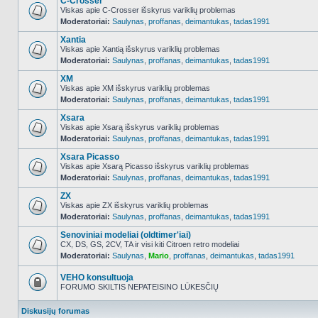
C-Crosser
Viskas apie C-Crosser išskyrus variklių problemas
Moderatoriai:
Saulynas
,
proffanas
,
deimantukas
,
tadas1991
NO_UNREAD_POSTS
Xantia
Viskas apie Xantią išskyrus variklių problemas
Moderatoriai:
Saulynas
,
proffanas
,
deimantukas
,
tadas1991
NO_UNREAD_POSTS
XM
Viskas apie XM išskyrus variklių problemas
Moderatoriai:
Saulynas
,
proffanas
,
deimantukas
,
tadas1991
NO_UNREAD_POSTS
Xsara
Viskas apie Xsarą išskyrus variklių problemas
Moderatoriai:
Saulynas
,
proffanas
,
deimantukas
,
tadas1991
NO_UNREAD_POSTS
Xsara Picasso
Viskas apie Xsarą Picasso išskyrus variklių problemas
Moderatoriai:
Saulynas
,
proffanas
,
deimantukas
,
tadas1991
NO_UNREAD_POSTS
ZX
Viskas apie ZX išskyrus variklių problemas
Moderatoriai:
Saulynas
,
proffanas
,
deimantukas
,
tadas1991
NO_UNREAD_POSTS
Senoviniai modeliai (oldtimer'iai)
CX, DS, GS, 2CV, TA ir visi kiti Citroen retro modeliai
Moderatoriai:
Saulynas
,
Mario
,
proffanas
,
deimantukas
,
tadas1991
NO_UNREAD_POSTS
VEHO konsultuoja
FORUMO SKILTIS NEPATEISINO LŪKESČIŲ
Forumas
užrakintas
Diskusijų forumas