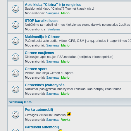
Apie klubą "Citrina" ir jo renginius
Susidomėjai klubu "Citrina"? Tuomet klausk čia ;)
Moderatoriai:
Saulynas
,
Mario
NO_UNREAD_POSTS
STOP karui keliuose
Nebūkime tam abejingi - nes kiekvienas eismo dalyvis potencialus žudikas
Moderatorius:
Saulynas
NO_UNREAD_POSTS
Multimedija ir Citroen
Pašnekesiai apie audio, video, GPS, GSM įrangą, priedus ir pagerinimus Jūs
Moderatoriai:
Saulynas
,
Mario
NO_UNREAD_POSTS
Citroen naujienos
Diskusijos apie naujus PSA modelius (serijinius ir konceptinius)
Moderatoriai:
Saulynas
,
Mario
NO_UNREAD_POSTS
Citroen sport
Viskas, kas sieja Citroen su sportu...
Moderatoriai:
Saulynas
,
Mario
NO_UNREAD_POSTS
Citroeninės įvairenybės
Nutikimai, pasigyrimai, nusivylimai ir viskas, kas netilpo į kitas temas
Moderatoriai:
Saulynas
,
Mario
NO_UNREAD_POSTS
Skelbimų lenta
Perku automobilį
Citroligos virusų inkubatorius
Moderatoriai:
Saulynas
,
Vovka
NO_UNREAD_POSTS
Parduodu automobilį