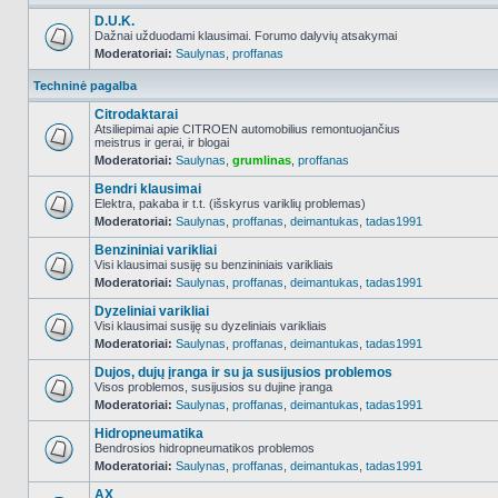
D.U.K.
Dažnai užduodami klausimai. Forumo dalyvių atsakymai
Moderatoriai:
Saulynas
,
proffanas
NO_UNREAD_POSTS
Techninė pagalba
Citrodaktarai
Atsiliepimai apie CITROEN automobilius remontuojančius
meistrus ir gerai, ir blogai
NO_UNREAD_POSTS
Moderatoriai:
Saulynas
,
grumlinas
,
proffanas
Bendri klausimai
Elektra, pakaba ir t.t. (išskyrus variklių problemas)
Moderatoriai:
Saulynas
,
proffanas
,
deimantukas
,
tadas1991
NO_UNREAD_POSTS
Benzininiai varikliai
Visi klausimai susiję su benzininiais varikliais
Moderatoriai:
Saulynas
,
proffanas
,
deimantukas
,
tadas1991
NO_UNREAD_POSTS
Dyzeliniai varikliai
Visi klausimai susiję su dyzeliniais varikliais
Moderatoriai:
Saulynas
,
proffanas
,
deimantukas
,
tadas1991
NO_UNREAD_POSTS
Dujos, dujų įranga ir su ja susijusios problemos
Visos problemos, susijusios su dujine įranga
Moderatoriai:
Saulynas
,
proffanas
,
deimantukas
,
tadas1991
NO_UNREAD_POSTS
Hidropneumatika
Bendrosios hidropneumatikos problemos
Moderatoriai:
Saulynas
,
proffanas
,
deimantukas
,
tadas1991
NO_UNREAD_POSTS
AX