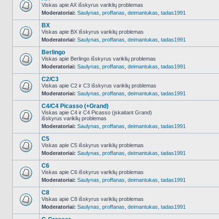
Viskas apie AX išskyrus variklių problemas
Moderatoriai:
Saulynas
,
proffanas
,
deimantukas
,
tadas1991
NO_UNREAD_POSTS
BX
Viskas apie BX išskyrus variklių problemas
Moderatoriai:
Saulynas
,
proffanas
,
deimantukas
,
tadas1991
NO_UNREAD_POSTS
Berlingo
Viskas apie Berlingo išskyrus variklių problemas
Moderatoriai:
Saulynas
,
proffanas
,
deimantukas
,
tadas1991
NO_UNREAD_POSTS
C2/C3
Viskas apie C2 ir C3 išskyrus variklių problemas
Moderatoriai:
Saulynas
,
proffanas
,
deimantukas
,
tadas1991
NO_UNREAD_POSTS
C4/C4 Picasso (+Grand)
Viskas apie C4 ir C4 Picasso (įskaitant Grand)
išskyrus variklių problemas
NO_UNREAD_POSTS
Moderatoriai:
Saulynas
,
proffanas
,
deimantukas
,
tadas1991
C5
Viskas apie C5 išskyrus variklių problemas
Moderatoriai:
Saulynas
,
proffanas
,
deimantukas
,
tadas1991
NO_UNREAD_POSTS
C6
Viskas apie C6 išskyrus variklių problemas
Moderatoriai:
Saulynas
,
proffanas
,
deimantukas
,
tadas1991
NO_UNREAD_POSTS
C8
Viskas apie C8 išskyrus variklių problemas
Moderatoriai:
Saulynas
,
proffanas
,
deimantukas
,
tadas1991
NO_UNREAD_POSTS