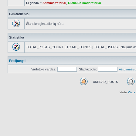
Legenda ::
Administratoriai
,
Globalūs moderatoriai
Gimtadieniai
Šiandien gimtadienių nėra
Statistika
TOTAL_POSTS_COUNT | TOTAL_TOPICS | TOTAL_USERS | Naujausias reg
Prisijungti
Vartotojo vardas:
Slaptažodis:
Aš pamiršau
UNREAD_POSTS
UNREAD_POSTS
Vertė
Viliu