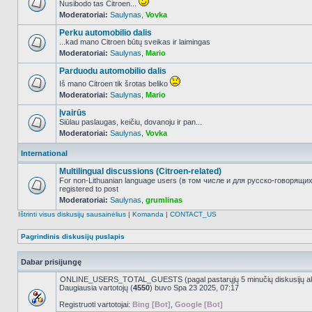
Nusibodo tas Citroen...
Moderatoriai:
Saulynas
,
Vovka
NO_UNREAD_POSTS
Perku automobilio dalis
...kad mano Citroen būtų sveikas ir laimingas
Moderatoriai:
Saulynas
,
Mario
NO_UNREAD_POSTS
Parduodu automobilio dalis
Iš mano Citroen tik šrotas beliko
Moderatoriai:
Saulynas
,
Mario
NO_UNREAD_POSTS
Įvairūs
Siūlau paslaugas, keičiu, dovanoju ir pan...
Moderatoriai:
Saulynas
,
Vovka
NO_UNREAD_POSTS
International
Multilingual discussions (Citroen-related)
For non-Lithuanian language users (в том числе и для русско-говорящи
registered to post
NO_UNREAD_POSTS
Moderatoriai:
Saulynas
,
grumlinas
Ištrinti visus diskusijų sausainėlius
|
Komanda
|
CONTACT_US
Pagrindinis diskusijų puslapis
Dabar prisijungę
ONLINE_USERS_TOTAL_GUESTS (pagal pastarųjų 5 minučių diskusijų a
Daugiausia vartotojų (
4550
) buvo Spa 23 2025, 07:17
Registruoti vartotojai:
Bing [Bot]
,
Google [Bot]