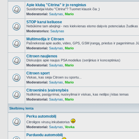
Apie klubą "Citrina" ir jo renginius
Susidomėjai klubu "Citrina"? Tuomet klausk čia ;)
Moderatoriai:
Saulynas
,
Mario
NO_UNREAD_POSTS
STOP karui keliuose
Nebūkime tam abejingi - nes kiekvienas eismo dalyvis potencialus žudikas
Moderatorius:
Saulynas
NO_UNREAD_POSTS
Multimedija ir Citroen
Pašnekesiai apie audio, video, GPS, GSM įrangą, priedus ir pagerinimus Jūs
Moderatoriai:
Saulynas
,
Mario
NO_UNREAD_POSTS
Citroen naujienos
Diskusijos apie naujus PSA modelius (serijinius ir konceptinius)
Moderatoriai:
Saulynas
,
Mario
NO_UNREAD_POSTS
Citroen sport
Viskas, kas sieja Citroen su sportu...
Moderatoriai:
Saulynas
,
Mario
NO_UNREAD_POSTS
Citroeninės įvairenybės
Nutikimai, pasigyrimai, nusivylimai ir viskas, kas netilpo į kitas temas
Moderatoriai:
Saulynas
,
Mario
NO_UNREAD_POSTS
Skelbimų lenta
Perku automobilį
Citroligos virusų inkubatorius
Moderatoriai:
Saulynas
,
Vovka
NO_UNREAD_POSTS
Parduodu automobilį