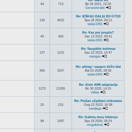
Re: Mano AX
44
713
Bir 04 2021, 22:20
Gerasdviratis
Peržiūrėti nau
Re: IEŠKAU DALIŲ BX GTI19
145
4522
Spa 28 2024, 09:12
tadas1991
Peržiūrėti nauj
Re: Kas per jungtis?
40
420
Vas 13 2022, 00:41
tadas1991
Peržiūrėti nauj
Re: Saugiklio keitimas
137
1231
Sau 22 2023, 14:47
mangus
Peržiūrėti nauja
Re: airbag / saugos diržo klai
356
3247
Bal 03 2026, 08:36
tadas1991
Peržiūrėti nauj
Re: Aisin AM6 adaptacija
1273
21285
Bir 30 2025, 14:15
vbitas
Peržiūrėti naujau
Re: Prašau užpildyti trūkstama
20
215
Geg 22 2023, 16:38
sandiego
Peržiūrėti nauja
Re: Galinių durų bildesys
99
1097
Spa 19 2020, 09:24
muguliukas
Peržiūrėti nauj