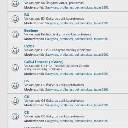
Viskas apie AX išskyrus variklių problemas
Moderatoriai:
Saulynas
,
proffanas
,
deimantukas
,
tadas1991
NO_UNREAD_POSTS
BX
Viskas apie BX išskyrus variklių problemas
Moderatoriai:
Saulynas
,
proffanas
,
deimantukas
,
tadas1991
NO_UNREAD_POSTS
Berlingo
Viskas apie Berlingo išskyrus variklių problemas
Moderatoriai:
Saulynas
,
proffanas
,
deimantukas
,
tadas1991
NO_UNREAD_POSTS
C2/C3
Viskas apie C2 ir C3 išskyrus variklių problemas
Moderatoriai:
Saulynas
,
proffanas
,
deimantukas
,
tadas1991
NO_UNREAD_POSTS
C4/C4 Picasso (+Grand)
Viskas apie C4 ir C4 Picasso (įskaitant Grand)
išskyrus variklių problemas
NO_UNREAD_POSTS
Moderatoriai:
Saulynas
,
proffanas
,
deimantukas
,
tadas1991
C5
Viskas apie C5 išskyrus variklių problemas
Moderatoriai:
Saulynas
,
proffanas
,
deimantukas
,
tadas1991
NO_UNREAD_POSTS
C6
Viskas apie C6 išskyrus variklių problemas
Moderatoriai:
Saulynas
,
proffanas
,
deimantukas
,
tadas1991
NO_UNREAD_POSTS
C8
Viskas apie C8 išskyrus variklių problemas
Moderatoriai:
Saulynas
,
proffanas
,
deimantukas
,
tadas1991
NO_UNREAD_POSTS