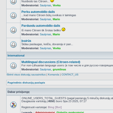
Nusibodo tas Citroen...
Moderatoriai:
Saulynas
,
Vovka
NO_UNREAD_POSTS
Perku automobilio dalis
...kad mano Citroen būtų sveikas ir laimingas
Moderatoriai:
Saulynas
,
Mario
NO_UNREAD_POSTS
Parduodu automobilio dalis
Iš mano Citroen tik šrotas beliko
Moderatoriai:
Saulynas
,
Mario
NO_UNREAD_POSTS
Įvairūs
Siūlau paslaugas, keičiu, dovanoju ir pan...
Moderatoriai:
Saulynas
,
Vovka
NO_UNREAD_POSTS
International
Multilingual discussions (Citroen-related)
For non-Lithuanian language users (в том числе и для русско-говорящих 
Moderatoriai:
Saulynas
,
grumlinas
NO_UNREAD_POSTS
Ištrinti visus diskusijų sausainėlius
|
Komanda
|
CONTACT_US
Pagrindinis diskusijų puslapis
Dabar prisijungę
ONLINE_USERS_TOTAL_GUESTS (pagal pastarųjų 5 minučių diskusijų a
Daugiausia vartotojų (
4550
) buvo Spa 23 2025, 07:17
Registruoti vartotojai:
Bing [Bot]
Legenda ::
Administratoriai
,
Globalūs moderatoriai