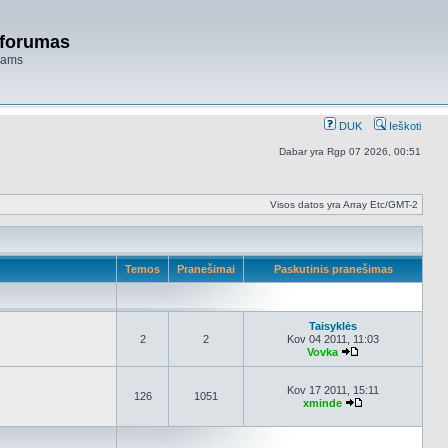
 forumas
niams
DUK
Ieškoti
Dabar yra Rgp 07 2026, 00:51
Visos datos yra Array Etc/GMT-2
Temos
Pranešimai
Paskutinis pranešimas
Taisyklės
2
2
Kov 04 2011, 11:03
Vovka
Peržiūrėti naujau
Kov 17 2011, 15:11
126
1051
xminde
Peržiūrėti nauja