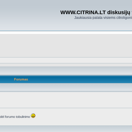
WWW.CITRINA.LT diskusijų
Jaukiausia palata visiems citroligo
Forumas
s dėl forumo tobulinimo