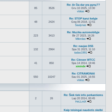
Re: Ar čia dar yra gyvų??
85
3526
Gru 10 2025, 13:30
vbitas
Peržiūrėti naujau
Re: STOP karui kelyje
48
2424
Geg 06 2018, 12:51
Saulynas
Peržiūrėti nauja
Re: Muzika automobilyje
223
3413
Bir 27 2023, 16:26
Milordas
Peržiūrėti nauja
Re: naujas DS5
132
2964
Spa 31 2023, 11:10
tadas1991
Peržiūrėti nauj
Re: Citroen WTCC
41
850
Spa 14 2014, 19:46
xminde
Peržiūrėti nauja
Re: CITRAMONAI
550
10247
Sau 01 2025, 16:55
vbitas
Peržiūrėti naujau
Re: Šiek tiek info perkantiems
2
26
Lap 20 2014, 00:45
HeLLmiX
Peržiūrėti nauja
Kaip teisingai naudotis skelbi