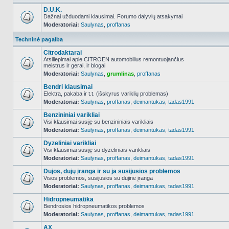
D.U.K.
Dažnai užduodami klausimai. Forumo dalyvių atsakymai
Moderatoriai:
Saulynas
,
proffanas
NO_UNREAD_POSTS
Techninė pagalba
Citrodaktarai
Atsiliepimai apie CITROEN automobilius remontuojančius
meistrus ir gerai, ir blogai
NO_UNREAD_POSTS
Moderatoriai:
Saulynas
,
grumlinas
,
proffanas
Bendri klausimai
Elektra, pakaba ir t.t. (išskyrus variklių problemas)
Moderatoriai:
Saulynas
,
proffanas
,
deimantukas
,
tadas1991
NO_UNREAD_POSTS
Benzininiai varikliai
Visi klausimai susiję su benzininiais varikliais
Moderatoriai:
Saulynas
,
proffanas
,
deimantukas
,
tadas1991
NO_UNREAD_POSTS
Dyzeliniai varikliai
Visi klausimai susiję su dyzeliniais varikliais
Moderatoriai:
Saulynas
,
proffanas
,
deimantukas
,
tadas1991
NO_UNREAD_POSTS
Dujos, dujų įranga ir su ja susijusios problemos
Visos problemos, susijusios su dujine įranga
Moderatoriai:
Saulynas
,
proffanas
,
deimantukas
,
tadas1991
NO_UNREAD_POSTS
Hidropneumatika
Bendrosios hidropneumatikos problemos
Moderatoriai:
Saulynas
,
proffanas
,
deimantukas
,
tadas1991
NO_UNREAD_POSTS
AX