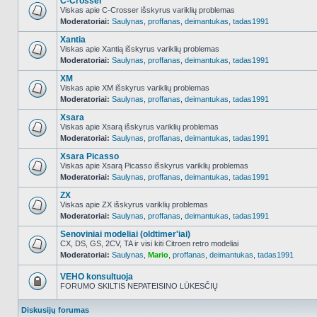
C-Crosser
Viskas apie C-Crosser išskyrus variklių problemas
Moderatoriai:
Saulynas
,
proffanas
,
deimantukas
,
tadas1991
NO_UNREAD_POSTS
Xantia
Viskas apie Xantią išskyrus variklių problemas
Moderatoriai:
Saulynas
,
proffanas
,
deimantukas
,
tadas1991
NO_UNREAD_POSTS
XM
Viskas apie XM išskyrus variklių problemas
Moderatoriai:
Saulynas
,
proffanas
,
deimantukas
,
tadas1991
NO_UNREAD_POSTS
Xsara
Viskas apie Xsarą išskyrus variklių problemas
Moderatoriai:
Saulynas
,
proffanas
,
deimantukas
,
tadas1991
NO_UNREAD_POSTS
Xsara Picasso
Viskas apie Xsarą Picasso išskyrus variklių problemas
Moderatoriai:
Saulynas
,
proffanas
,
deimantukas
,
tadas1991
NO_UNREAD_POSTS
ZX
Viskas apie ZX išskyrus variklių problemas
Moderatoriai:
Saulynas
,
proffanas
,
deimantukas
,
tadas1991
NO_UNREAD_POSTS
Senoviniai modeliai (oldtimer'iai)
CX, DS, GS, 2CV, TA ir visi kiti Citroen retro modeliai
Moderatoriai:
Saulynas
,
Mario
,
proffanas
,
deimantukas
,
tadas1991
NO_UNREAD_POSTS
VEHO konsultuoja
FORUMO SKILTIS NEPATEISINO LŪKESČIŲ
Forumas
užrakintas
Diskusijų forumas