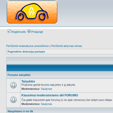
Registruotis
Prisijungti
Peržiūrėti neatsakytus pranešimus
|
Peržiūrėti aktyvias temas
Pagrindinis diskusijų puslapis
Forumo taisyklės
Taisyklės
Prašome gerbti forumo taisykles ir jų laikytis.
Moderatorius:
Saulynas
NO_UNREAD_POSTS
Klausimai moderatoriams dėl FORUMO
Čia galite klausinėti apie forumą (o ne apie citroenus) bei siūlyti savo idėja
Moderatorius:
Saulynas
NO_UNREAD_POSTS
Naujokams ir ne tik