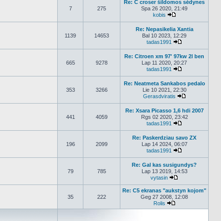
Re: C croser šildomos sėdynes
7
275
Spa 26 2020, 21:49
kobis
Peržiūrėti naujaus
Re: Nepasikelia Xantia
1139
14653
Bal 10 2023, 12:29
tadas1991
Peržiūrėti nauj
Re: Citroen xm 97' 97kw 2l ben
665
9278
Lap 11 2020, 20:27
tadas1991
Peržiūrėti nauj
Re: Neatmeta Sankabos pedalo
353
3266
Lie 10 2021, 22:30
Gerasdviratis
Peržiūrėti nau
Re: Xsara Picasso 1,6 hdi 2007
441
4059
Rgs 02 2020, 23:42
tadas1991
Peržiūrėti nauj
Re: Paskerdziau savo ZX
196
2099
Lap 14 2024, 06:07
tadas1991
Peržiūrėti nauj
Re: Gal kas susigundys?
79
785
Lap 13 2019, 14:53
vytasin
Peržiūrėti naujau
Re: C5 ekranas "aukstyn kojom"
35
222
Geg 27 2008, 12:08
Rolis
Peržiūrėti naujaus