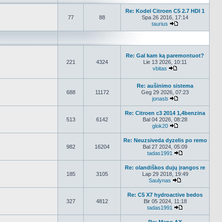
Re: Kodel Citroen C5 2.7 HDI 1
77
88
Spa 26 2016, 17:14
taurius
Peržiūrėti naujau
Re: Gal kam ką paremontuot?
221
4324
Lie 13 2026, 10:11
vbitas
Peržiūrėti naujau
Re: aušinimo sistema
688
11172
Geg 29 2026, 07:23
jonasb
Peržiūrėti naujau
Re: Citroen c3 2014 1,4benzina
513
6142
Bal 04 2026, 08:28
glok20
Peržiūrėti naujau
Re: Neuzsiveda dyzelis po remo
982
16204
Bal 27 2024, 05:09
tadas1991
Peržiūrėti nauj
Re: olandiškos dujų įrangos re
185
3105
Lap 29 2018, 19:49
Saulynas
Peržiūrėti nauja
Re: C5 X7 hydroactive bedos
327
4812
Bir 05 2024, 11:18
tadas1991
Peržiūrėti nauj