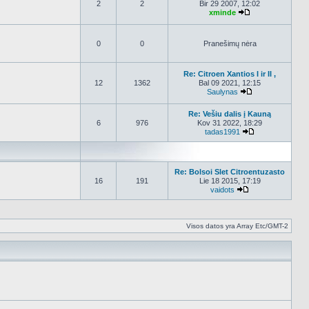
2
2
Bir 29 2007, 12:02
xminde
Peržiūrėti nauja
0
0
Pranešimų nėra
Re: Citroen Xantios I ir II ,
12
1362
Bal 09 2021, 12:15
Saulynas
Peržiūrėti nauja
Re: Vešiu dalis į Kauną
6
976
Kov 31 2022, 18:29
tadas1991
Peržiūrėti nauj
Re: Bolsoi Slet Citroentuzasto
16
191
Lie 18 2015, 17:19
vaidots
Peržiūrėti naujau
Visos datos yra Array Etc/GMT-2