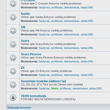
C-Crosser
Viskas apie C-Crosser išskyrus variklių problemas
Moderatoriai:
Saulynas
,
proffanas
,
deimantukas
,
tadas1991
NO_UNREAD_POSTS
Xantia
Viskas apie Xantią išskyrus variklių problemas
Moderatoriai:
Saulynas
,
proffanas
,
deimantukas
,
tadas1991
NO_UNREAD_POSTS
XM
Viskas apie XM išskyrus variklių problemas
Moderatoriai:
Saulynas
,
proffanas
,
deimantukas
,
tadas1991
NO_UNREAD_POSTS
Xsara
Viskas apie Xsarą išskyrus variklių problemas
Moderatoriai:
Saulynas
,
proffanas
,
deimantukas
,
tadas1991
NO_UNREAD_POSTS
Xsara Picasso
Viskas apie Xsarą Picasso išskyrus variklių problemas
Moderatoriai:
Saulynas
,
proffanas
,
deimantukas
,
tadas1991
NO_UNREAD_POSTS
ZX
Viskas apie ZX išskyrus variklių problemas
Moderatoriai:
Saulynas
,
proffanas
,
deimantukas
,
tadas1991
NO_UNREAD_POSTS
Senoviniai modeliai (oldtimer'iai)
CX, DS, GS, 2CV, TA ir visi kiti Citroen retro modeliai
Moderatoriai:
Saulynas
,
Mario
,
proffanas
,
deimantukas
,
tadas1991
NO_UNREAD_POSTS
VEHO konsultuoja
FORUMO SKILTIS NEPATEISINO LŪKESČIŲ
Forumas
užrakintas
Diskusijų forumas