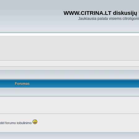
WWW.CITRINA.LT diskusijų
Jaukiausia palata visiems citroligo
Forumas
s dėl forumo tobulinimo