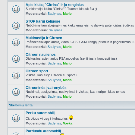
Apie klubą "Citrina" ir jo renginius
Susidomėjai klubu "Citrina"? Tuomet klausk čia ;)
Moderatoriai:
Saulynas
,
Mario
NO_UNREAD_POSTS
STOP karui keliuose
Nebūkime tam abejingi - nes kiekvienas eismo dalyvis potencialus žudikas
Moderatorius:
Saulynas
NO_UNREAD_POSTS
Multimedija ir Citroen
Pašnekesiai apie audio, video, GPS, GSM įrangą, priedus ir pagerinimus Jūs
Moderatoriai:
Saulynas
,
Mario
NO_UNREAD_POSTS
Citroen naujienos
Diskusijos apie naujus PSA modelius (serijinius ir konceptinius)
Moderatoriai:
Saulynas
,
Mario
NO_UNREAD_POSTS
Citroen sport
Viskas, kas sieja Citroen su sportu...
Moderatoriai:
Saulynas
,
Mario
NO_UNREAD_POSTS
Citroeninės įvairenybės
Nutikimai, pasigyrimai, nusivylimai ir viskas, kas netilpo į kitas temas
Moderatoriai:
Saulynas
,
Mario
NO_UNREAD_POSTS
Skelbimų lenta
Perku automobilį
Citroligos virusų inkubatorius
Moderatoriai:
Saulynas
,
Vovka
NO_UNREAD_POSTS
Parduodu automobilį