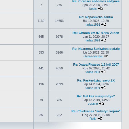
Re: C croser šildomos sėdynes
7
275
Spa 26 2020, 21:49
kobis
Peržiūrėti naujaus
Re: Nepasikelia Xantia
1139
14653
Bal 10 2023, 12:29
tadas1991
Peržiūrėti nauj
Re: Citroen xm 97' 97kw 2l ben
665
9278
Lap 11 2020, 20:27
tadas1991
Peržiūrėti nauj
Re: Neatmeta Sankabos pedalo
353
3266
Lie 10 2021, 22:30
Gerasdviratis
Peržiūrėti nau
Re: Xsara Picasso 1,6 hdi 2007
441
4059
Rgs 02 2020, 23:42
tadas1991
Peržiūrėti nauj
Re: Paskerdziau savo ZX
196
2099
Lap 14 2024, 06:07
tadas1991
Peržiūrėti nauj
Re: Gal kas susigundys?
79
785
Lap 13 2019, 14:53
vytasin
Peržiūrėti naujau
Re: C5 ekranas "aukstyn kojom"
35
222
Geg 27 2008, 12:08
Rolis
Peržiūrėti naujaus