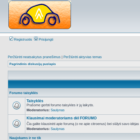
Registruotis
Prisijungti
Peržiūrėti neatsakytus pranešimus
|
Peržiūrėti aktyvias temas
Pagrindinis diskusijų puslapis
Forumo taisyklės
Taisyklės
Prašome gerbti forumo taisykles ir jų laikytis.
Moderatorius:
Saulynas
NO_UNREAD_POSTS
Klausimai moderatoriams dėl FORUMO
Čia galite klausinėti apie forumą (o ne apie citroenus) bei siūlyti savo idėja
Moderatorius:
Saulynas
NO_UNREAD_POSTS
Naujokams ir ne tik