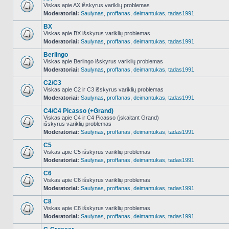
Viskas apie AX išskyrus variklių problemas
Moderatoriai:
Saulynas
,
proffanas
,
deimantukas
,
tadas1991
NO_UNREAD_POSTS
BX
Viskas apie BX išskyrus variklių problemas
Moderatoriai:
Saulynas
,
proffanas
,
deimantukas
,
tadas1991
NO_UNREAD_POSTS
Berlingo
Viskas apie Berlingo išskyrus variklių problemas
Moderatoriai:
Saulynas
,
proffanas
,
deimantukas
,
tadas1991
NO_UNREAD_POSTS
C2/C3
Viskas apie C2 ir C3 išskyrus variklių problemas
Moderatoriai:
Saulynas
,
proffanas
,
deimantukas
,
tadas1991
NO_UNREAD_POSTS
C4/C4 Picasso (+Grand)
Viskas apie C4 ir C4 Picasso (įskaitant Grand)
išskyrus variklių problemas
NO_UNREAD_POSTS
Moderatoriai:
Saulynas
,
proffanas
,
deimantukas
,
tadas1991
C5
Viskas apie C5 išskyrus variklių problemas
Moderatoriai:
Saulynas
,
proffanas
,
deimantukas
,
tadas1991
NO_UNREAD_POSTS
C6
Viskas apie C6 išskyrus variklių problemas
Moderatoriai:
Saulynas
,
proffanas
,
deimantukas
,
tadas1991
NO_UNREAD_POSTS
C8
Viskas apie C8 išskyrus variklių problemas
Moderatoriai:
Saulynas
,
proffanas
,
deimantukas
,
tadas1991
NO_UNREAD_POSTS