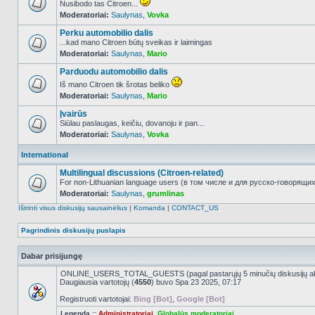
Nusibodo tas Citroen...
Moderatoriai:
Saulynas
,
Vovka
NO_UNREAD_POSTS
Perku automobilio dalis
...kad mano Citroen būtų sveikas ir laimingas
Moderatoriai:
Saulynas
,
Mario
NO_UNREAD_POSTS
Parduodu automobilio dalis
Iš mano Citroen tik šrotas beliko
Moderatoriai:
Saulynas
,
Mario
NO_UNREAD_POSTS
Įvairūs
Siūlau paslaugas, keičiu, dovanoju ir pan...
Moderatoriai:
Saulynas
,
Vovka
NO_UNREAD_POSTS
International
Multilingual discussions (Citroen-related)
For non-Lithuanian language users (в том числе и для русско-говорящих 
Moderatoriai:
Saulynas
,
grumlinas
NO_UNREAD_POSTS
Ištrinti visus diskusijų sausainėlius
|
Komanda
|
CONTACT_US
Pagrindinis diskusijų puslapis
Dabar prisijungę
ONLINE_USERS_TOTAL_GUESTS (pagal pastarųjų 5 minučių diskusijų a
Daugiausia vartotojų (
4550
) buvo Spa 23 2025, 07:17
Registruoti vartotojai:
Bing [Bot]
,
Google [Bot]
Legenda ::
Administratoriai
,
Globalūs moderatoriai