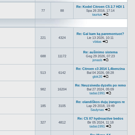
Re: Kodel Citroen C5 2.7 HDI 1
77
88
Spa 26 2016, 17:14
taurius
Peržiūrėti naujau
Re: Gal kam ką paremontuot?
221
4324
Lie 13 2026, 10:11
vbitas
Peržiūrėti naujau
Re: aušinimo sistema
688
11172
Geg 29 2026, 07:23
jonasb
Peržiūrėti naujau
Re: Citroen c3 2014 1,4benzina
513
6142
Bal 04 2026, 08:28
glok20
Peržiūrėti naujau
Re: Neuzsiveda dyzelis po remo
982
16204
Bal 27 2024, 05:09
tadas1991
Peržiūrėti nauj
Re: olandiškos dujų įrangos re
185
3105
Lap 29 2018, 19:49
Saulynas
Peržiūrėti nauja
Re: C5 X7 hydroactive bedos
327
4812
Bir 05 2024, 11:18
tadas1991
Peržiūrėti nauj