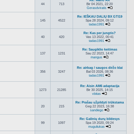
Re: Mano AX
44
713
Bir 04 2021, 22:20
Gerasdviratis
Peržiūrėti nau
Re: IEŠKAU DALIŲ BX GTI19
145
4522
Spa 28 2024, 09:12
tadas1991
Peržiūrėti nauj
Re: Kas per jungtis?
40
420
Vas 13 2022, 00:41
tadas1991
Peržiūrėti nauj
Re: Saugiklio keitimas
137
1231
Sau 22 2023, 14:47
mangus
Peržiūrėti nauja
Re: airbag / saugos diržo klai
356
3247
Bal 03 2026, 08:36
tadas1991
Peržiūrėti nauj
Re: Aisin AM6 adaptacija
1273
21285
Bir 30 2025, 14:15
vbitas
Peržiūrėti naujau
Re: Prašau užpildyti trūkstama
20
215
Geg 22 2023, 16:38
sandiego
Peržiūrėti nauja
Re: Galinių durų bildesys
99
1097
Spa 19 2020, 09:24
muguliukas
Peržiūrėti nauj