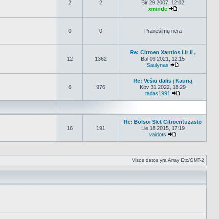
2
2
Bir 29 2007, 12:02
xminde
Peržiūrėti nauja
0
0
Pranešimų nėra
Re: Citroen Xantios I ir II ,
12
1362
Bal 09 2021, 12:15
Saulynas
Peržiūrėti nauja
Re: Vešiu dalis į Kauną
6
976
Kov 31 2022, 18:29
tadas1991
Peržiūrėti nauj
Re: Bolsoi Slet Citroentuzasto
16
191
Lie 18 2015, 17:19
vaidots
Peržiūrėti naujau
Visos datos yra Array Etc/GMT-2