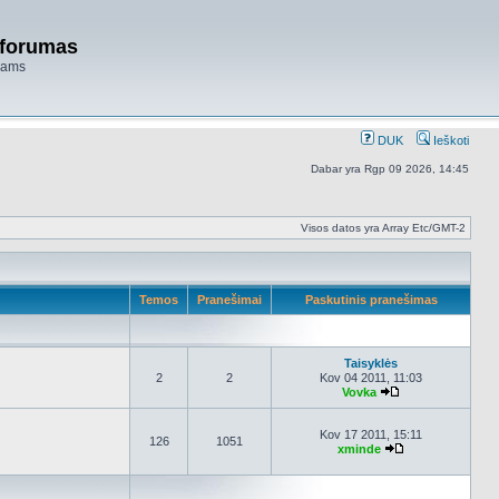
 forumas
niams
DUK
Ieškoti
Dabar yra Rgp 09 2026, 14:45
Visos datos yra Array Etc/GMT-2
Temos
Pranešimai
Paskutinis pranešimas
Taisyklės
2
2
Kov 04 2011, 11:03
Vovka
Peržiūrėti naujau
Kov 17 2011, 15:11
126
1051
xminde
Peržiūrėti nauja