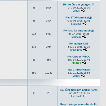
Re: Ar čia dar yra gyvų??
85
3526
Gru 10 2025, 13:30
vbitas
Peržiūrėti naujau
Re: STOP karui kelyje
48
2424
Geg 06 2018, 12:51
Saulynas
Peržiūrėti nauja
Re: Muzika automobilyje
223
3413
Bir 27 2023, 16:26
Milordas
Peržiūrėti nauja
Re: naujas DS5
132
2964
Spa 31 2023, 11:10
tadas1991
Peržiūrėti nauj
Re: Citroen WTCC
41
850
Spa 14 2014, 19:46
xminde
Peržiūrėti nauja
Re: CITRAMONAI
550
10247
Sau 01 2025, 16:55
vbitas
Peržiūrėti naujau
Re: Šiek tiek info perkantiems
2
26
Lap 20 2014, 00:45
HeLLmiX
Peržiūrėti nauja
Kaip teisingai naudotis skelbi