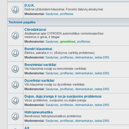
D.U.K.
Dažnai užduodami klausimai. Forumo dalyvių atsakymai
Moderatoriai:
Saulynas
,
proffanas
NO_UNREAD_POSTS
Techninė pagalba
Citrodaktarai
Atsiliepimai apie CITROEN automobilius remontuojančius
meistrus ir gerai, ir blogai
NO_UNREAD_POSTS
Moderatoriai:
Saulynas
,
grumlinas
,
proffanas
Bendri klausimai
Elektra, pakaba ir t.t. (išskyrus variklių problemas)
Moderatoriai:
Saulynas
,
proffanas
,
deimantukas
,
tadas1991
NO_UNREAD_POSTS
Benzininiai varikliai
Visi klausimai susiję su benzininiais varikliais
Moderatoriai:
Saulynas
,
proffanas
,
deimantukas
,
tadas1991
NO_UNREAD_POSTS
Dyzeliniai varikliai
Visi klausimai susiję su dyzeliniais varikliais
Moderatoriai:
Saulynas
,
proffanas
,
deimantukas
,
tadas1991
NO_UNREAD_POSTS
Dujos, dujų įranga ir su ja susijusios problemos
Visos problemos, susijusios su dujine įranga
Moderatoriai:
Saulynas
,
proffanas
,
deimantukas
,
tadas1991
NO_UNREAD_POSTS
Hidropneumatika
Bendrosios hidropneumatikos problemos
Moderatoriai:
Saulynas
,
proffanas
,
deimantukas
,
tadas1991
NO_UNREAD_POSTS
AX