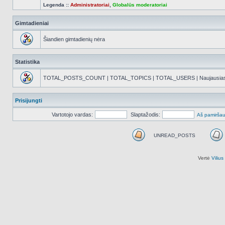
Legenda ::
Administratoriai
,
Globalūs moderatoriai
Gimtadieniai
Šiandien gimtadienių nėra
Statistika
TOTAL_POSTS_COUNT | TOTAL_TOPICS | TOTAL_USERS | Naujausias reg
Prisijungti
Vartotojo vardas:
Slaptažodis:
Aš pamiršau
UNREAD_POSTS
UNREAD_POSTS
Vertė
Viliu