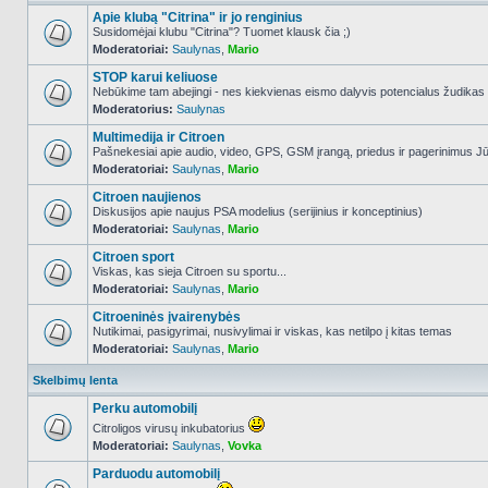
Apie klubą "Citrina" ir jo renginius
Susidomėjai klubu "Citrina"? Tuomet klausk čia ;)
Moderatoriai:
Saulynas
,
Mario
NO_UNREAD_POSTS
STOP karui keliuose
Nebūkime tam abejingi - nes kiekvienas eismo dalyvis potencialus žudikas
Moderatorius:
Saulynas
NO_UNREAD_POSTS
Multimedija ir Citroen
Pašnekesiai apie audio, video, GPS, GSM įrangą, priedus ir pagerinimus Jūs
Moderatoriai:
Saulynas
,
Mario
NO_UNREAD_POSTS
Citroen naujienos
Diskusijos apie naujus PSA modelius (serijinius ir konceptinius)
Moderatoriai:
Saulynas
,
Mario
NO_UNREAD_POSTS
Citroen sport
Viskas, kas sieja Citroen su sportu...
Moderatoriai:
Saulynas
,
Mario
NO_UNREAD_POSTS
Citroeninės įvairenybės
Nutikimai, pasigyrimai, nusivylimai ir viskas, kas netilpo į kitas temas
Moderatoriai:
Saulynas
,
Mario
NO_UNREAD_POSTS
Skelbimų lenta
Perku automobilį
Citroligos virusų inkubatorius
Moderatoriai:
Saulynas
,
Vovka
NO_UNREAD_POSTS
Parduodu automobilį