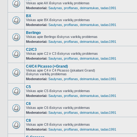
Viskas apie AX išskyrus variklių problemas
Moderatoriai:
Saulynas
,
proffanas
,
deimantukas
,
tadas1991
NO_UNREAD_POSTS
BX
Viskas apie BX išskyrus variklių problemas
Moderatoriai:
Saulynas
,
proffanas
,
deimantukas
,
tadas1991
NO_UNREAD_POSTS
Berlingo
Viskas apie Berlingo išskyrus variklių problemas
Moderatoriai:
Saulynas
,
proffanas
,
deimantukas
,
tadas1991
NO_UNREAD_POSTS
C2/C3
Viskas apie C2 ir C3 išskyrus variklių problemas
Moderatoriai:
Saulynas
,
proffanas
,
deimantukas
,
tadas1991
NO_UNREAD_POSTS
C4/C4 Picasso (+Grand)
Viskas apie C4 ir C4 Picasso (įskaitant Grand)
išskyrus variklių problemas
NO_UNREAD_POSTS
Moderatoriai:
Saulynas
,
proffanas
,
deimantukas
,
tadas1991
C5
Viskas apie C5 išskyrus variklių problemas
Moderatoriai:
Saulynas
,
proffanas
,
deimantukas
,
tadas1991
NO_UNREAD_POSTS
C6
Viskas apie C6 išskyrus variklių problemas
Moderatoriai:
Saulynas
,
proffanas
,
deimantukas
,
tadas1991
NO_UNREAD_POSTS
C8
Viskas apie C8 išskyrus variklių problemas
Moderatoriai:
Saulynas
,
proffanas
,
deimantukas
,
tadas1991
NO_UNREAD_POSTS