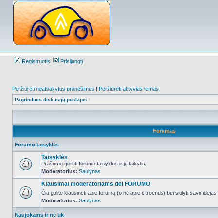
Registruotis
Prisijungti
Peržiūrėti neatsakytus pranešimus
|
Peržiūrėti aktyvias temas
Pagrindinis diskusijų puslapis
Forumas
Forumo taisyklės
Taisyklės
Prašome gerbti forumo taisykles ir jų laikytis.
Moderatorius:
Saulynas
NO_UNREAD_POSTS
Klausimai moderatoriams dėl FORUMO
Čia galite klausinėti apie forumą (o ne apie citroenus) bei siūlyti savo idėja
Moderatorius:
Saulynas
NO_UNREAD_POSTS
Naujokams ir ne tik