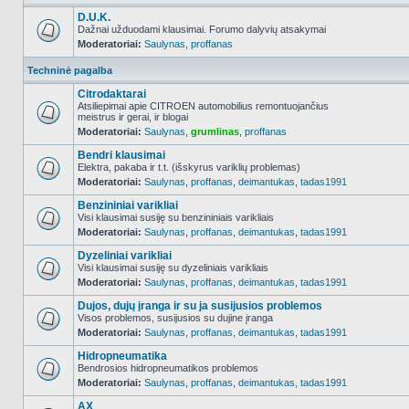
D.U.K.
Dažnai užduodami klausimai. Forumo dalyvių atsakymai
Moderatoriai:
Saulynas
,
proffanas
NO_UNREAD_POSTS
Techninė pagalba
Citrodaktarai
Atsiliepimai apie CITROEN automobilius remontuojančius
meistrus ir gerai, ir blogai
NO_UNREAD_POSTS
Moderatoriai:
Saulynas
,
grumlinas
,
proffanas
Bendri klausimai
Elektra, pakaba ir t.t. (išskyrus variklių problemas)
Moderatoriai:
Saulynas
,
proffanas
,
deimantukas
,
tadas1991
NO_UNREAD_POSTS
Benzininiai varikliai
Visi klausimai susiję su benzininiais varikliais
Moderatoriai:
Saulynas
,
proffanas
,
deimantukas
,
tadas1991
NO_UNREAD_POSTS
Dyzeliniai varikliai
Visi klausimai susiję su dyzeliniais varikliais
Moderatoriai:
Saulynas
,
proffanas
,
deimantukas
,
tadas1991
NO_UNREAD_POSTS
Dujos, dujų įranga ir su ja susijusios problemos
Visos problemos, susijusios su dujine įranga
Moderatoriai:
Saulynas
,
proffanas
,
deimantukas
,
tadas1991
NO_UNREAD_POSTS
Hidropneumatika
Bendrosios hidropneumatikos problemos
Moderatoriai:
Saulynas
,
proffanas
,
deimantukas
,
tadas1991
NO_UNREAD_POSTS
AX