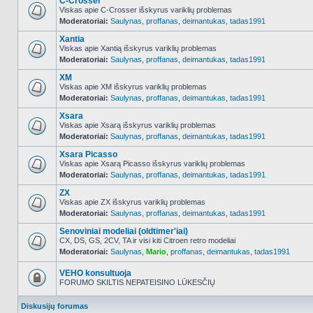
C-Crosser
Viskas apie C-Crosser išskyrus variklių problemas
Moderatoriai:
Saulynas
,
proffanas
,
deimantukas
,
tadas1991
NO_UNREAD_POSTS
Xantia
Viskas apie Xantią išskyrus variklių problemas
Moderatoriai:
Saulynas
,
proffanas
,
deimantukas
,
tadas1991
NO_UNREAD_POSTS
XM
Viskas apie XM išskyrus variklių problemas
Moderatoriai:
Saulynas
,
proffanas
,
deimantukas
,
tadas1991
NO_UNREAD_POSTS
Xsara
Viskas apie Xsarą išskyrus variklių problemas
Moderatoriai:
Saulynas
,
proffanas
,
deimantukas
,
tadas1991
NO_UNREAD_POSTS
Xsara Picasso
Viskas apie Xsarą Picasso išskyrus variklių problemas
Moderatoriai:
Saulynas
,
proffanas
,
deimantukas
,
tadas1991
NO_UNREAD_POSTS
ZX
Viskas apie ZX išskyrus variklių problemas
Moderatoriai:
Saulynas
,
proffanas
,
deimantukas
,
tadas1991
NO_UNREAD_POSTS
Senoviniai modeliai (oldtimer'iai)
CX, DS, GS, 2CV, TA ir visi kiti Citroen retro modeliai
Moderatoriai:
Saulynas
,
Mario
,
proffanas
,
deimantukas
,
tadas1991
NO_UNREAD_POSTS
VEHO konsultuoja
FORUMO SKILTIS NEPATEISINO LŪKESČIŲ
Forumas
užrakintas
Diskusijų forumas