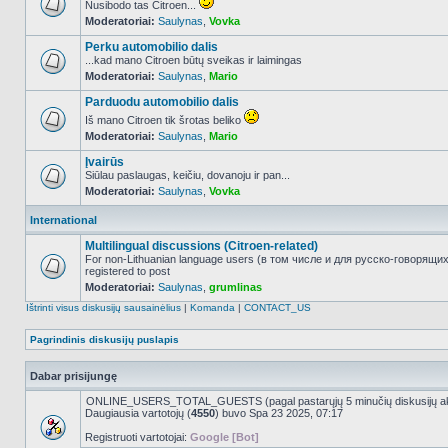
Nusibodo tas Citroen...
Moderatoriai:
Saulynas
,
Vovka
NO_UNREAD_POSTS
Perku automobilio dalis
...kad mano Citroen būtų sveikas ir laimingas
Moderatoriai:
Saulynas
,
Mario
NO_UNREAD_POSTS
Parduodu automobilio dalis
Iš mano Citroen tik šrotas beliko
Moderatoriai:
Saulynas
,
Mario
NO_UNREAD_POSTS
Įvairūs
Siūlau paslaugas, keičiu, dovanoju ir pan...
Moderatoriai:
Saulynas
,
Vovka
NO_UNREAD_POSTS
International
Multilingual discussions (Citroen-related)
For non-Lithuanian language users (в том числе и для русско-говорящи
registered to post
NO_UNREAD_POSTS
Moderatoriai:
Saulynas
,
grumlinas
Ištrinti visus diskusijų sausainėlius
|
Komanda
|
CONTACT_US
Pagrindinis diskusijų puslapis
Dabar prisijungę
ONLINE_USERS_TOTAL_GUESTS (pagal pastarųjų 5 minučių diskusijų a
Daugiausia vartotojų (
4550
) buvo Spa 23 2025, 07:17
Registruoti vartotojai:
Google [Bot]