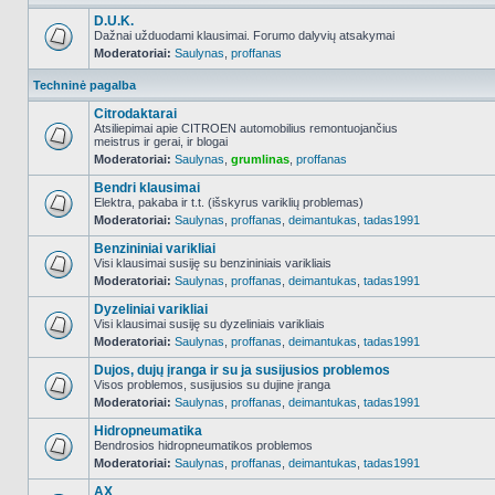
D.U.K.
Dažnai užduodami klausimai. Forumo dalyvių atsakymai
Moderatoriai:
Saulynas
,
proffanas
NO_UNREAD_POSTS
Techninė pagalba
Citrodaktarai
Atsiliepimai apie CITROEN automobilius remontuojančius
meistrus ir gerai, ir blogai
NO_UNREAD_POSTS
Moderatoriai:
Saulynas
,
grumlinas
,
proffanas
Bendri klausimai
Elektra, pakaba ir t.t. (išskyrus variklių problemas)
Moderatoriai:
Saulynas
,
proffanas
,
deimantukas
,
tadas1991
NO_UNREAD_POSTS
Benzininiai varikliai
Visi klausimai susiję su benzininiais varikliais
Moderatoriai:
Saulynas
,
proffanas
,
deimantukas
,
tadas1991
NO_UNREAD_POSTS
Dyzeliniai varikliai
Visi klausimai susiję su dyzeliniais varikliais
Moderatoriai:
Saulynas
,
proffanas
,
deimantukas
,
tadas1991
NO_UNREAD_POSTS
Dujos, dujų įranga ir su ja susijusios problemos
Visos problemos, susijusios su dujine įranga
Moderatoriai:
Saulynas
,
proffanas
,
deimantukas
,
tadas1991
NO_UNREAD_POSTS
Hidropneumatika
Bendrosios hidropneumatikos problemos
Moderatoriai:
Saulynas
,
proffanas
,
deimantukas
,
tadas1991
NO_UNREAD_POSTS
AX