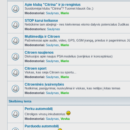
Apie klubą "Citrina" ir jo renginius
Susidomėjai klubu "Citrina"? Tuomet klausk čia ;)
Moderatoriai:
Saulynas
,
Mario
NO_UNREAD_POSTS
STOP karui keliuose
Nebūkime tam abejingi - nes kiekvienas eismo dalyvis potencialus žudikas
Moderatorius:
Saulynas
NO_UNREAD_POSTS
Multimedija ir Citroen
Pašnekesiai apie audio, video, GPS, GSM įrangą, priedus ir pagerinimus Jūs
Moderatoriai:
Saulynas
,
Mario
NO_UNREAD_POSTS
Citroen naujienos
Diskusijos apie naujus PSA modelius (serijinius ir konceptinius)
Moderatoriai:
Saulynas
,
Mario
NO_UNREAD_POSTS
Citroen sport
Viskas, kas sieja Citroen su sportu...
Moderatoriai:
Saulynas
,
Mario
NO_UNREAD_POSTS
Citroeninės įvairenybės
Nutikimai, pasigyrimai, nusivylimai ir viskas, kas netilpo į kitas temas
Moderatoriai:
Saulynas
,
Mario
NO_UNREAD_POSTS
Skelbimų lenta
Perku automobilį
Citroligos virusų inkubatorius
Moderatoriai:
Saulynas
,
Vovka
NO_UNREAD_POSTS
Parduodu automobilį