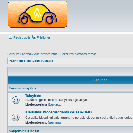
Registruotis
Prisijungti
Peržiūrėti neatsakytus pranešimus
|
Peržiūrėti aktyvias temas
Pagrindinis diskusijų puslapis
Forumas
Forumo taisyklės
Taisyklės
Prašome gerbti forumo taisykles ir jų laikytis.
Moderatorius:
Saulynas
NO_UNREAD_POSTS
Klausimai moderatoriams dėl FORUMO
Čia galite klausinėti apie forumą (o ne apie citroenus) bei siūlyti savo idėja
Moderatorius:
Saulynas
NO_UNREAD_POSTS
Naujokams ir ne tik