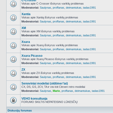
C-Crosser
Viskas apie C-Crosser išskyrus variklių problemas
Moderatoriai:
Saulynas
,
proffanas
,
deimantukas
,
tadas1991
NO_UNREAD_POSTS
Xantia
Viskas apie Xantią išskyrus variklių problemas
Moderatoriai:
Saulynas
,
proffanas
,
deimantukas
,
tadas1991
NO_UNREAD_POSTS
XM
Viskas apie XM išskyrus variklių problemas
Moderatoriai:
Saulynas
,
proffanas
,
deimantukas
,
tadas1991
NO_UNREAD_POSTS
Xsara
Viskas apie Xsarą išskyrus variklių problemas
Moderatoriai:
Saulynas
,
proffanas
,
deimantukas
,
tadas1991
NO_UNREAD_POSTS
Xsara Picasso
Viskas apie Xsarą Picasso išskyrus variklių problemas
Moderatoriai:
Saulynas
,
proffanas
,
deimantukas
,
tadas1991
NO_UNREAD_POSTS
ZX
Viskas apie ZX išskyrus variklių problemas
Moderatoriai:
Saulynas
,
proffanas
,
deimantukas
,
tadas1991
NO_UNREAD_POSTS
Senoviniai modeliai (oldtimer'iai)
CX, DS, GS, 2CV, TA ir visi kiti Citroen retro modeliai
Moderatoriai:
Saulynas
,
Mario
,
proffanas
,
deimantukas
,
tadas1991
NO_UNREAD_POSTS
VEHO konsultuoja
FORUMO SKILTIS NEPATEISINO LŪKESČIŲ
Forumas
užrakintas
Diskusijų forumas