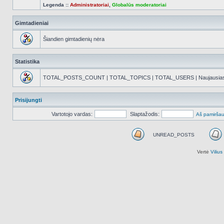
Legenda ::
Administratoriai
,
Globalūs moderatoriai
Gimtadieniai
Šiandien gimtadienių nėra
Statistika
TOTAL_POSTS_COUNT | TOTAL_TOPICS | TOTAL_USERS | Naujausias reg
Prisijungti
Vartotojo vardas:
Slaptažodis:
Aš pamiršau
UNREAD_POSTS
UNREAD_POSTS
Vertė
Viliu