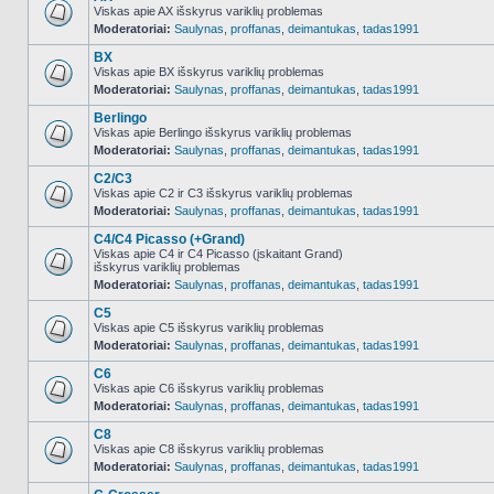
Viskas apie AX išskyrus variklių problemas
Moderatoriai:
Saulynas
,
proffanas
,
deimantukas
,
tadas1991
NO_UNREAD_POSTS
BX
Viskas apie BX išskyrus variklių problemas
Moderatoriai:
Saulynas
,
proffanas
,
deimantukas
,
tadas1991
NO_UNREAD_POSTS
Berlingo
Viskas apie Berlingo išskyrus variklių problemas
Moderatoriai:
Saulynas
,
proffanas
,
deimantukas
,
tadas1991
NO_UNREAD_POSTS
C2/C3
Viskas apie C2 ir C3 išskyrus variklių problemas
Moderatoriai:
Saulynas
,
proffanas
,
deimantukas
,
tadas1991
NO_UNREAD_POSTS
C4/C4 Picasso (+Grand)
Viskas apie C4 ir C4 Picasso (įskaitant Grand)
išskyrus variklių problemas
NO_UNREAD_POSTS
Moderatoriai:
Saulynas
,
proffanas
,
deimantukas
,
tadas1991
C5
Viskas apie C5 išskyrus variklių problemas
Moderatoriai:
Saulynas
,
proffanas
,
deimantukas
,
tadas1991
NO_UNREAD_POSTS
C6
Viskas apie C6 išskyrus variklių problemas
Moderatoriai:
Saulynas
,
proffanas
,
deimantukas
,
tadas1991
NO_UNREAD_POSTS
C8
Viskas apie C8 išskyrus variklių problemas
Moderatoriai:
Saulynas
,
proffanas
,
deimantukas
,
tadas1991
NO_UNREAD_POSTS