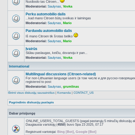
Nusibodo tas Citroen...
Moderatoriai:
Saulynas
,
Vovka
NO_UNREAD_POSTS
Perku automobilio dalis
...kad mano Citroen būtų sveikas ir laimingas
Moderatoriai:
Saulynas
,
Mario
NO_UNREAD_POSTS
Parduodu automobilio dalis
Iš mano Citroen tik šrotas beliko
Moderatoriai:
Saulynas
,
Mario
NO_UNREAD_POSTS
Įvairūs
Siūlau paslaugas, keičiu, dovanoju ir pan...
Moderatoriai:
Saulynas
,
Vovka
NO_UNREAD_POSTS
International
Multilingual discussions (Citroen-related)
For non-Lithuanian language users (в том числе и для русско-говорящи
registered to post
NO_UNREAD_POSTS
Moderatoriai:
Saulynas
,
grumlinas
Ištrinti visus diskusijų sausainėlius
|
Komanda
|
CONTACT_US
Pagrindinis diskusijų puslapis
Dabar prisijungę
ONLINE_USERS_TOTAL_GUESTS (pagal pastarųjų 5 minučių diskusijų a
Daugiausia vartotojų (
4550
) buvo Spa 23 2025, 07:17
Registruoti vartotojai:
Bing [Bot]
,
Google [Bot]