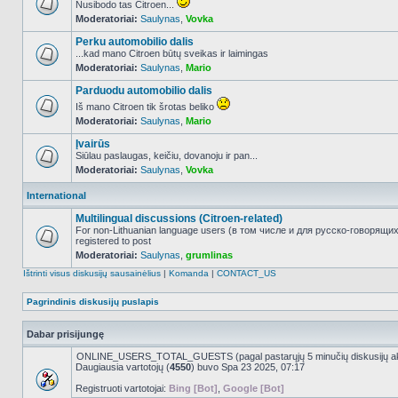
Nusibodo tas Citroen...
Moderatoriai:
Saulynas
,
Vovka
NO_UNREAD_POSTS
Perku automobilio dalis
...kad mano Citroen būtų sveikas ir laimingas
Moderatoriai:
Saulynas
,
Mario
NO_UNREAD_POSTS
Parduodu automobilio dalis
Iš mano Citroen tik šrotas beliko
Moderatoriai:
Saulynas
,
Mario
NO_UNREAD_POSTS
Įvairūs
Siūlau paslaugas, keičiu, dovanoju ir pan...
Moderatoriai:
Saulynas
,
Vovka
NO_UNREAD_POSTS
International
Multilingual discussions (Citroen-related)
For non-Lithuanian language users (в том числе и для русско-говорящи
registered to post
NO_UNREAD_POSTS
Moderatoriai:
Saulynas
,
grumlinas
Ištrinti visus diskusijų sausainėlius
|
Komanda
|
CONTACT_US
Pagrindinis diskusijų puslapis
Dabar prisijungę
ONLINE_USERS_TOTAL_GUESTS (pagal pastarųjų 5 minučių diskusijų a
Daugiausia vartotojų (
4550
) buvo Spa 23 2025, 07:17
Registruoti vartotojai:
Bing [Bot]
,
Google [Bot]