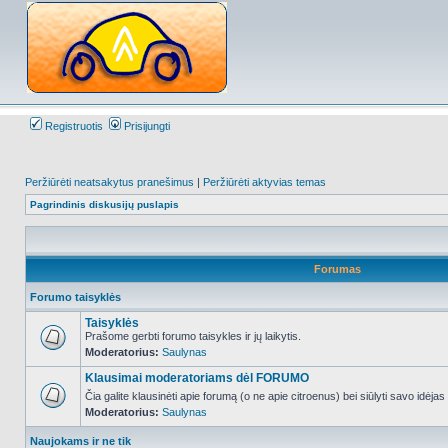
Registruotis
Prisijungti
Peržiūrėti neatsakytus pranešimus
|
Peržiūrėti aktyvias temas
Pagrindinis diskusijų puslapis
Forumas
Forumo taisyklės
Taisyklės
Prašome gerbti forumo taisykles ir jų laikytis.
Moderatorius:
Saulynas
NO_UNREAD_POSTS
Klausimai moderatoriams dėl FORUMO
Čia galite klausinėti apie forumą (o ne apie citroenus) bei siūlyti savo idėja
Moderatorius:
Saulynas
NO_UNREAD_POSTS
Naujokams ir ne tik