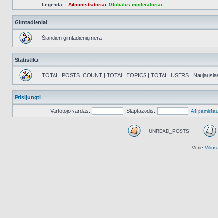
Legenda ::
Administratoriai
,
Globalūs moderatoriai
Gimtadieniai
Šiandien gimtadienių nėra
Statistika
TOTAL_POSTS_COUNT | TOTAL_TOPICS | TOTAL_USERS | Naujausias reg
Prisijungti
Vartotojo vardas:
Slaptažodis:
Aš pamiršau
UNREAD_POSTS
UNREAD_POSTS
Vertė
Viliu