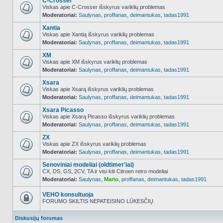
C-Crosser
Viskas apie C-Crosser išskyrus variklių problemas
Moderatoriai:
Saulynas
,
proffanas
,
deimantukas
,
tadas1991
NO_UNREAD_POSTS
Xantia
Viskas apie Xantią išskyrus variklių problemas
Moderatoriai:
Saulynas
,
proffanas
,
deimantukas
,
tadas1991
NO_UNREAD_POSTS
XM
Viskas apie XM išskyrus variklių problemas
Moderatoriai:
Saulynas
,
proffanas
,
deimantukas
,
tadas1991
NO_UNREAD_POSTS
Xsara
Viskas apie Xsarą išskyrus variklių problemas
Moderatoriai:
Saulynas
,
proffanas
,
deimantukas
,
tadas1991
NO_UNREAD_POSTS
Xsara Picasso
Viskas apie Xsarą Picasso išskyrus variklių problemas
Moderatoriai:
Saulynas
,
proffanas
,
deimantukas
,
tadas1991
NO_UNREAD_POSTS
ZX
Viskas apie ZX išskyrus variklių problemas
Moderatoriai:
Saulynas
,
proffanas
,
deimantukas
,
tadas1991
NO_UNREAD_POSTS
Senoviniai modeliai (oldtimer'iai)
CX, DS, GS, 2CV, TA ir visi kiti Citroen retro modeliai
Moderatoriai:
Saulynas
,
Mario
,
proffanas
,
deimantukas
,
tadas1991
NO_UNREAD_POSTS
VEHO konsultuoja
FORUMO SKILTIS NEPATEISINO LŪKESČIŲ
Forumas
užrakintas
Diskusijų forumas