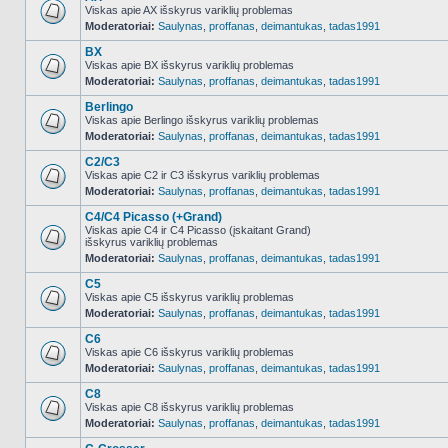
Viskas apie AX išskyrus variklių problemas
Moderatoriai:
Saulynas
,
proffanas
,
deimantukas
,
tadas1991
NO_UNREAD_POSTS
BX
Viskas apie BX išskyrus variklių problemas
Moderatoriai:
Saulynas
,
proffanas
,
deimantukas
,
tadas1991
NO_UNREAD_POSTS
Berlingo
Viskas apie Berlingo išskyrus variklių problemas
Moderatoriai:
Saulynas
,
proffanas
,
deimantukas
,
tadas1991
NO_UNREAD_POSTS
C2/C3
Viskas apie C2 ir C3 išskyrus variklių problemas
Moderatoriai:
Saulynas
,
proffanas
,
deimantukas
,
tadas1991
NO_UNREAD_POSTS
C4/C4 Picasso (+Grand)
Viskas apie C4 ir C4 Picasso (įskaitant Grand)
išskyrus variklių problemas
NO_UNREAD_POSTS
Moderatoriai:
Saulynas
,
proffanas
,
deimantukas
,
tadas1991
C5
Viskas apie C5 išskyrus variklių problemas
Moderatoriai:
Saulynas
,
proffanas
,
deimantukas
,
tadas1991
NO_UNREAD_POSTS
C6
Viskas apie C6 išskyrus variklių problemas
Moderatoriai:
Saulynas
,
proffanas
,
deimantukas
,
tadas1991
NO_UNREAD_POSTS
C8
Viskas apie C8 išskyrus variklių problemas
Moderatoriai:
Saulynas
,
proffanas
,
deimantukas
,
tadas1991
NO_UNREAD_POSTS