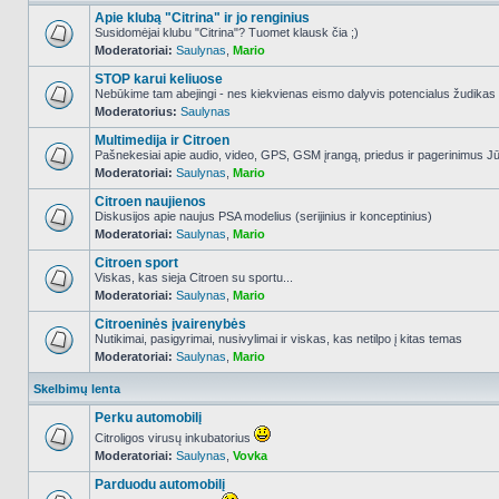
Apie klubą "Citrina" ir jo renginius
Susidomėjai klubu "Citrina"? Tuomet klausk čia ;)
Moderatoriai:
Saulynas
,
Mario
NO_UNREAD_POSTS
STOP karui keliuose
Nebūkime tam abejingi - nes kiekvienas eismo dalyvis potencialus žudikas
Moderatorius:
Saulynas
NO_UNREAD_POSTS
Multimedija ir Citroen
Pašnekesiai apie audio, video, GPS, GSM įrangą, priedus ir pagerinimus Jūs
Moderatoriai:
Saulynas
,
Mario
NO_UNREAD_POSTS
Citroen naujienos
Diskusijos apie naujus PSA modelius (serijinius ir konceptinius)
Moderatoriai:
Saulynas
,
Mario
NO_UNREAD_POSTS
Citroen sport
Viskas, kas sieja Citroen su sportu...
Moderatoriai:
Saulynas
,
Mario
NO_UNREAD_POSTS
Citroeninės įvairenybės
Nutikimai, pasigyrimai, nusivylimai ir viskas, kas netilpo į kitas temas
Moderatoriai:
Saulynas
,
Mario
NO_UNREAD_POSTS
Skelbimų lenta
Perku automobilį
Citroligos virusų inkubatorius
Moderatoriai:
Saulynas
,
Vovka
NO_UNREAD_POSTS
Parduodu automobilį