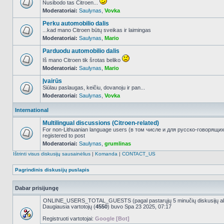
Nusibodo tas Citroen...
Moderatoriai:
Saulynas
,
Vovka
NO_UNREAD_POSTS
Perku automobilio dalis
...kad mano Citroen būtų sveikas ir laimingas
Moderatoriai:
Saulynas
,
Mario
NO_UNREAD_POSTS
Parduodu automobilio dalis
Iš mano Citroen tik šrotas beliko
Moderatoriai:
Saulynas
,
Mario
NO_UNREAD_POSTS
Įvairūs
Siūlau paslaugas, keičiu, dovanoju ir pan...
Moderatoriai:
Saulynas
,
Vovka
NO_UNREAD_POSTS
International
Multilingual discussions (Citroen-related)
For non-Lithuanian language users (в том числе и для русско-говорящи
registered to post
NO_UNREAD_POSTS
Moderatoriai:
Saulynas
,
grumlinas
Ištrinti visus diskusijų sausainėlius
|
Komanda
|
CONTACT_US
Pagrindinis diskusijų puslapis
Dabar prisijungę
ONLINE_USERS_TOTAL_GUESTS (pagal pastarųjų 5 minučių diskusijų a
Daugiausia vartotojų (
4550
) buvo Spa 23 2025, 07:17
Registruoti vartotojai:
Google [Bot]