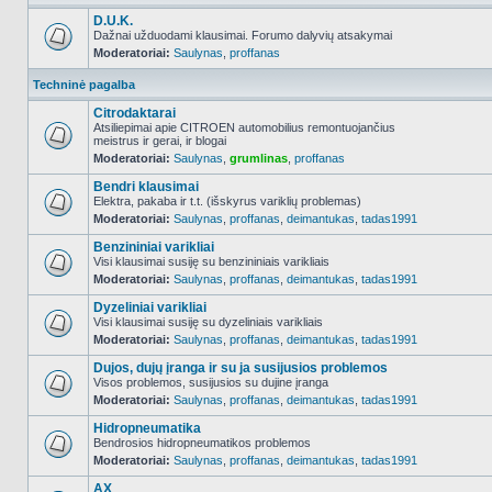
D.U.K.
Dažnai užduodami klausimai. Forumo dalyvių atsakymai
Moderatoriai:
Saulynas
,
proffanas
NO_UNREAD_POSTS
Techninė pagalba
Citrodaktarai
Atsiliepimai apie CITROEN automobilius remontuojančius
meistrus ir gerai, ir blogai
NO_UNREAD_POSTS
Moderatoriai:
Saulynas
,
grumlinas
,
proffanas
Bendri klausimai
Elektra, pakaba ir t.t. (išskyrus variklių problemas)
Moderatoriai:
Saulynas
,
proffanas
,
deimantukas
,
tadas1991
NO_UNREAD_POSTS
Benzininiai varikliai
Visi klausimai susiję su benzininiais varikliais
Moderatoriai:
Saulynas
,
proffanas
,
deimantukas
,
tadas1991
NO_UNREAD_POSTS
Dyzeliniai varikliai
Visi klausimai susiję su dyzeliniais varikliais
Moderatoriai:
Saulynas
,
proffanas
,
deimantukas
,
tadas1991
NO_UNREAD_POSTS
Dujos, dujų įranga ir su ja susijusios problemos
Visos problemos, susijusios su dujine įranga
Moderatoriai:
Saulynas
,
proffanas
,
deimantukas
,
tadas1991
NO_UNREAD_POSTS
Hidropneumatika
Bendrosios hidropneumatikos problemos
Moderatoriai:
Saulynas
,
proffanas
,
deimantukas
,
tadas1991
NO_UNREAD_POSTS
AX