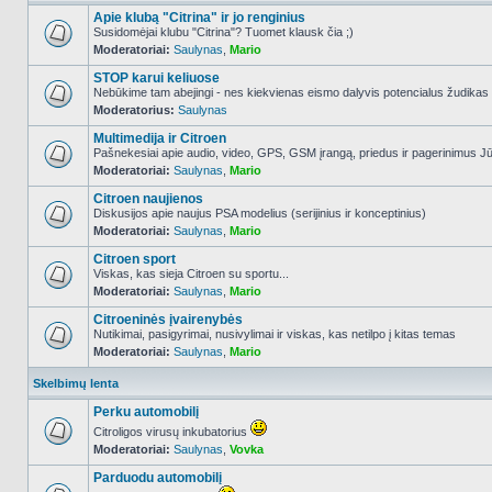
Apie klubą "Citrina" ir jo renginius
Susidomėjai klubu "Citrina"? Tuomet klausk čia ;)
Moderatoriai:
Saulynas
,
Mario
NO_UNREAD_POSTS
STOP karui keliuose
Nebūkime tam abejingi - nes kiekvienas eismo dalyvis potencialus žudikas
Moderatorius:
Saulynas
NO_UNREAD_POSTS
Multimedija ir Citroen
Pašnekesiai apie audio, video, GPS, GSM įrangą, priedus ir pagerinimus Jūs
Moderatoriai:
Saulynas
,
Mario
NO_UNREAD_POSTS
Citroen naujienos
Diskusijos apie naujus PSA modelius (serijinius ir konceptinius)
Moderatoriai:
Saulynas
,
Mario
NO_UNREAD_POSTS
Citroen sport
Viskas, kas sieja Citroen su sportu...
Moderatoriai:
Saulynas
,
Mario
NO_UNREAD_POSTS
Citroeninės įvairenybės
Nutikimai, pasigyrimai, nusivylimai ir viskas, kas netilpo į kitas temas
Moderatoriai:
Saulynas
,
Mario
NO_UNREAD_POSTS
Skelbimų lenta
Perku automobilį
Citroligos virusų inkubatorius
Moderatoriai:
Saulynas
,
Vovka
NO_UNREAD_POSTS
Parduodu automobilį