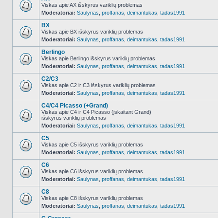
Viskas apie AX išskyrus variklių problemas
Moderatoriai:
Saulynas
,
proffanas
,
deimantukas
,
tadas1991
NO_UNREAD_POSTS
BX
Viskas apie BX išskyrus variklių problemas
Moderatoriai:
Saulynas
,
proffanas
,
deimantukas
,
tadas1991
NO_UNREAD_POSTS
Berlingo
Viskas apie Berlingo išskyrus variklių problemas
Moderatoriai:
Saulynas
,
proffanas
,
deimantukas
,
tadas1991
NO_UNREAD_POSTS
C2/C3
Viskas apie C2 ir C3 išskyrus variklių problemas
Moderatoriai:
Saulynas
,
proffanas
,
deimantukas
,
tadas1991
NO_UNREAD_POSTS
C4/C4 Picasso (+Grand)
Viskas apie C4 ir C4 Picasso (įskaitant Grand)
išskyrus variklių problemas
NO_UNREAD_POSTS
Moderatoriai:
Saulynas
,
proffanas
,
deimantukas
,
tadas1991
C5
Viskas apie C5 išskyrus variklių problemas
Moderatoriai:
Saulynas
,
proffanas
,
deimantukas
,
tadas1991
NO_UNREAD_POSTS
C6
Viskas apie C6 išskyrus variklių problemas
Moderatoriai:
Saulynas
,
proffanas
,
deimantukas
,
tadas1991
NO_UNREAD_POSTS
C8
Viskas apie C8 išskyrus variklių problemas
Moderatoriai:
Saulynas
,
proffanas
,
deimantukas
,
tadas1991
NO_UNREAD_POSTS