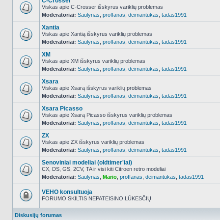
C-Crosser
Viskas apie C-Crosser išskyrus variklių problemas
Moderatoriai:
Saulynas
,
proffanas
,
deimantukas
,
tadas1991
NO_UNREAD_POSTS
Xantia
Viskas apie Xantią išskyrus variklių problemas
Moderatoriai:
Saulynas
,
proffanas
,
deimantukas
,
tadas1991
NO_UNREAD_POSTS
XM
Viskas apie XM išskyrus variklių problemas
Moderatoriai:
Saulynas
,
proffanas
,
deimantukas
,
tadas1991
NO_UNREAD_POSTS
Xsara
Viskas apie Xsarą išskyrus variklių problemas
Moderatoriai:
Saulynas
,
proffanas
,
deimantukas
,
tadas1991
NO_UNREAD_POSTS
Xsara Picasso
Viskas apie Xsarą Picasso išskyrus variklių problemas
Moderatoriai:
Saulynas
,
proffanas
,
deimantukas
,
tadas1991
NO_UNREAD_POSTS
ZX
Viskas apie ZX išskyrus variklių problemas
Moderatoriai:
Saulynas
,
proffanas
,
deimantukas
,
tadas1991
NO_UNREAD_POSTS
Senoviniai modeliai (oldtimer'iai)
CX, DS, GS, 2CV, TA ir visi kiti Citroen retro modeliai
Moderatoriai:
Saulynas
,
Mario
,
proffanas
,
deimantukas
,
tadas1991
NO_UNREAD_POSTS
VEHO konsultuoja
FORUMO SKILTIS NEPATEISINO LŪKESČIŲ
Forumas
užrakintas
Diskusijų forumas