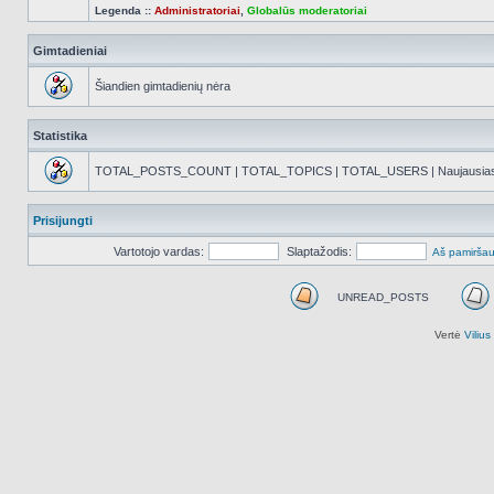
Legenda ::
Administratoriai
,
Globalūs moderatoriai
Gimtadieniai
Šiandien gimtadienių nėra
Statistika
TOTAL_POSTS_COUNT | TOTAL_TOPICS | TOTAL_USERS | Naujausias reg
Prisijungti
Vartotojo vardas:
Slaptažodis:
Aš pamiršau
UNREAD_POSTS
UNREAD_POSTS
Vertė
Viliu