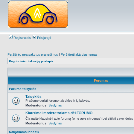
Registruotis
Prisijungti
Peržiūrėti neatsakytus pranešimus
|
Peržiūrėti aktyvias temas
Pagrindinis diskusijų puslapis
Forumas
Forumo taisyklės
Taisyklės
Prašome gerbti forumo taisykles ir jų laikytis.
Moderatorius:
Saulynas
NO_UNREAD_POSTS
Klausimai moderatoriams dėl FORUMO
Čia galite klausinėti apie forumą (o ne apie citroenus) bei siūlyti savo idėja
Moderatorius:
Saulynas
NO_UNREAD_POSTS
Naujokams ir ne tik