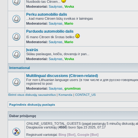
Nusibodo tas Citroen...
Moderatoriai:
Saulynas
,
Vovka
NO_UNREAD_POSTS
Perku automobilio dalis
...kad mano Citroen būtų sveikas ir laimingas
Moderatoriai:
Saulynas
,
Mario
NO_UNREAD_POSTS
Parduodu automobilio dalis
Iš mano Citroen tik šrotas beliko
Moderatoriai:
Saulynas
,
Mario
NO_UNREAD_POSTS
Įvairūs
Siūlau paslaugas, keičiu, dovanoju ir pan...
Moderatoriai:
Saulynas
,
Vovka
NO_UNREAD_POSTS
International
Multilingual discussions (Citroen-related)
For non-Lithuanian language users (в том числе и для русско-говорящи
registered to post
NO_UNREAD_POSTS
Moderatoriai:
Saulynas
,
grumlinas
Ištrinti visus diskusijų sausainėlius
|
Komanda
|
CONTACT_US
Pagrindinis diskusijų puslapis
Dabar prisijungę
ONLINE_USERS_TOTAL_GUESTS (pagal pastarųjų 5 minučių diskusijų a
Daugiausia vartotojų (
4550
) buvo Spa 23 2025, 07:17
Registruoti vartotojai:
Bing [Bot]
,
Google [Bot]