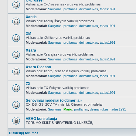
C-Crosser
Viskas apie C-Crosser išskyrus variklių problemas
Moderatoriai:
Saulynas
,
proffanas
,
deimantukas
,
tadas1991
NO_UNREAD_POSTS
Xantia
Viskas apie Xantią išskyrus variklių problemas
Moderatoriai:
Saulynas
,
proffanas
,
deimantukas
,
tadas1991
NO_UNREAD_POSTS
XM
Viskas apie XM išskyrus variklių problemas
Moderatoriai:
Saulynas
,
proffanas
,
deimantukas
,
tadas1991
NO_UNREAD_POSTS
Xsara
Viskas apie Xsarą išskyrus variklių problemas
Moderatoriai:
Saulynas
,
proffanas
,
deimantukas
,
tadas1991
NO_UNREAD_POSTS
Xsara Picasso
Viskas apie Xsarą Picasso išskyrus variklių problemas
Moderatoriai:
Saulynas
,
proffanas
,
deimantukas
,
tadas1991
NO_UNREAD_POSTS
ZX
Viskas apie ZX išskyrus variklių problemas
Moderatoriai:
Saulynas
,
proffanas
,
deimantukas
,
tadas1991
NO_UNREAD_POSTS
Senoviniai modeliai (oldtimer'iai)
CX, DS, GS, 2CV, TA ir visi kiti Citroen retro modeliai
Moderatoriai:
Saulynas
,
Mario
,
proffanas
,
deimantukas
,
tadas1991
NO_UNREAD_POSTS
VEHO konsultuoja
FORUMO SKILTIS NEPATEISINO LŪKESČIŲ
Forumas
užrakintas
Diskusijų forumas