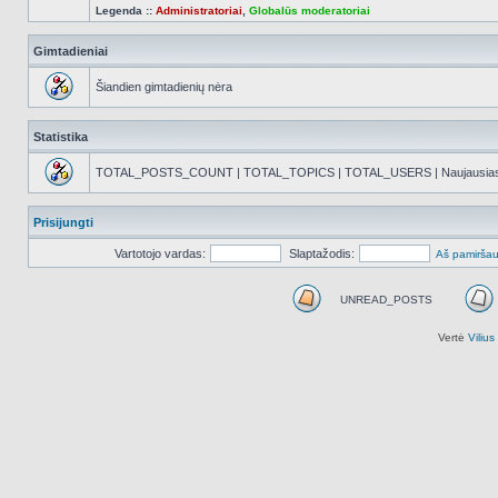
Legenda ::
Administratoriai
,
Globalūs moderatoriai
Gimtadieniai
Šiandien gimtadienių nėra
Statistika
TOTAL_POSTS_COUNT | TOTAL_TOPICS | TOTAL_USERS | Naujausias reg
Prisijungti
Vartotojo vardas:
Slaptažodis:
Aš pamiršau
UNREAD_POSTS
UNREAD_POSTS
Vertė
Viliu