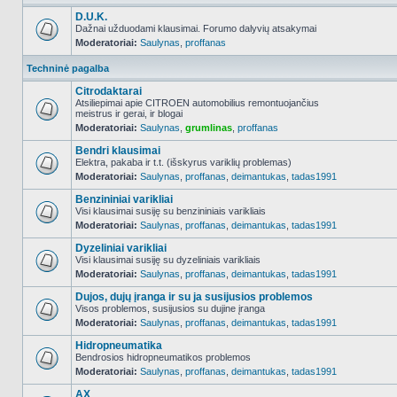
D.U.K.
Dažnai užduodami klausimai. Forumo dalyvių atsakymai
Moderatoriai:
Saulynas
,
proffanas
NO_UNREAD_POSTS
Techninė pagalba
Citrodaktarai
Atsiliepimai apie CITROEN automobilius remontuojančius
meistrus ir gerai, ir blogai
NO_UNREAD_POSTS
Moderatoriai:
Saulynas
,
grumlinas
,
proffanas
Bendri klausimai
Elektra, pakaba ir t.t. (išskyrus variklių problemas)
Moderatoriai:
Saulynas
,
proffanas
,
deimantukas
,
tadas1991
NO_UNREAD_POSTS
Benzininiai varikliai
Visi klausimai susiję su benzininiais varikliais
Moderatoriai:
Saulynas
,
proffanas
,
deimantukas
,
tadas1991
NO_UNREAD_POSTS
Dyzeliniai varikliai
Visi klausimai susiję su dyzeliniais varikliais
Moderatoriai:
Saulynas
,
proffanas
,
deimantukas
,
tadas1991
NO_UNREAD_POSTS
Dujos, dujų įranga ir su ja susijusios problemos
Visos problemos, susijusios su dujine įranga
Moderatoriai:
Saulynas
,
proffanas
,
deimantukas
,
tadas1991
NO_UNREAD_POSTS
Hidropneumatika
Bendrosios hidropneumatikos problemos
Moderatoriai:
Saulynas
,
proffanas
,
deimantukas
,
tadas1991
NO_UNREAD_POSTS
AX