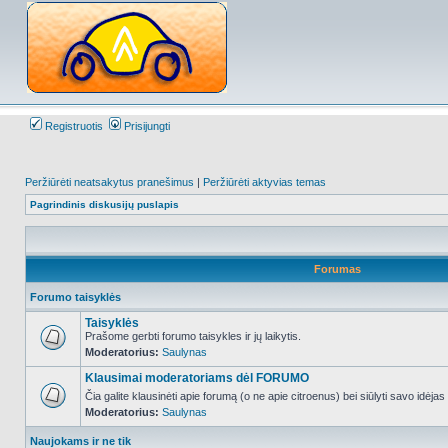
Registruotis
Prisijungti
Peržiūrėti neatsakytus pranešimus
|
Peržiūrėti aktyvias temas
Pagrindinis diskusijų puslapis
Forumas
Forumo taisyklės
Taisyklės
Prašome gerbti forumo taisykles ir jų laikytis.
Moderatorius:
Saulynas
NO_UNREAD_POSTS
Klausimai moderatoriams dėl FORUMO
Čia galite klausinėti apie forumą (o ne apie citroenus) bei siūlyti savo idėja
Moderatorius:
Saulynas
NO_UNREAD_POSTS
Naujokams ir ne tik