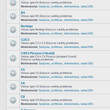
Viskas apie AX išskyrus variklių problemas
Moderatoriai:
Saulynas
,
proffanas
,
deimantukas
,
tadas1991
NO_UNREAD_POSTS
BX
Viskas apie BX išskyrus variklių problemas
Moderatoriai:
Saulynas
,
proffanas
,
deimantukas
,
tadas1991
NO_UNREAD_POSTS
Berlingo
Viskas apie Berlingo išskyrus variklių problemas
Moderatoriai:
Saulynas
,
proffanas
,
deimantukas
,
tadas1991
NO_UNREAD_POSTS
C2/C3
Viskas apie C2 ir C3 išskyrus variklių problemas
Moderatoriai:
Saulynas
,
proffanas
,
deimantukas
,
tadas1991
NO_UNREAD_POSTS
C4/C4 Picasso (+Grand)
Viskas apie C4 ir C4 Picasso (įskaitant Grand)
išskyrus variklių problemas
NO_UNREAD_POSTS
Moderatoriai:
Saulynas
,
proffanas
,
deimantukas
,
tadas1991
C5
Viskas apie C5 išskyrus variklių problemas
Moderatoriai:
Saulynas
,
proffanas
,
deimantukas
,
tadas1991
NO_UNREAD_POSTS
C6
Viskas apie C6 išskyrus variklių problemas
Moderatoriai:
Saulynas
,
proffanas
,
deimantukas
,
tadas1991
NO_UNREAD_POSTS
C8
Viskas apie C8 išskyrus variklių problemas
Moderatoriai:
Saulynas
,
proffanas
,
deimantukas
,
tadas1991
NO_UNREAD_POSTS