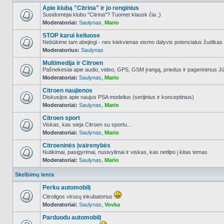
Apie klubą "Citrina" ir jo renginius
Susidomėjai klubu "Citrina"? Tuomet klausk čia ;)
Moderatoriai:
Saulynas
,
Mario
NO_UNREAD_POSTS
STOP karui keliuose
Nebūkime tam abejingi - nes kiekvienas eismo dalyvis potencialus žudikas
Moderatorius:
Saulynas
NO_UNREAD_POSTS
Multimedija ir Citroen
Pašnekesiai apie audio, video, GPS, GSM įrangą, priedus ir pagerinimus Jūs
Moderatoriai:
Saulynas
,
Mario
NO_UNREAD_POSTS
Citroen naujienos
Diskusijos apie naujus PSA modelius (serijinius ir konceptinius)
Moderatoriai:
Saulynas
,
Mario
NO_UNREAD_POSTS
Citroen sport
Viskas, kas sieja Citroen su sportu...
Moderatoriai:
Saulynas
,
Mario
NO_UNREAD_POSTS
Citroeninės įvairenybės
Nutikimai, pasigyrimai, nusivylimai ir viskas, kas netilpo į kitas temas
Moderatoriai:
Saulynas
,
Mario
NO_UNREAD_POSTS
Skelbimų lenta
Perku automobilį
Citroligos virusų inkubatorius
Moderatoriai:
Saulynas
,
Vovka
NO_UNREAD_POSTS
Parduodu automobilį