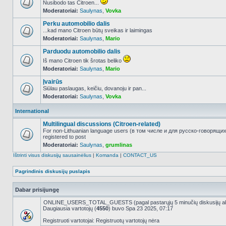
Nusibodo tas Citroen...
Moderatoriai:
Saulynas
,
Vovka
NO_UNREAD_POSTS
Perku automobilio dalis
...kad mano Citroen būtų sveikas ir laimingas
Moderatoriai:
Saulynas
,
Mario
NO_UNREAD_POSTS
Parduodu automobilio dalis
Iš mano Citroen tik šrotas beliko
Moderatoriai:
Saulynas
,
Mario
NO_UNREAD_POSTS
Įvairūs
Siūlau paslaugas, keičiu, dovanoju ir pan...
Moderatoriai:
Saulynas
,
Vovka
NO_UNREAD_POSTS
International
Multilingual discussions (Citroen-related)
For non-Lithuanian language users (в том числе и для русско-говорящи
registered to post
NO_UNREAD_POSTS
Moderatoriai:
Saulynas
,
grumlinas
Ištrinti visus diskusijų sausainėlius
|
Komanda
|
CONTACT_US
Pagrindinis diskusijų puslapis
Dabar prisijungę
ONLINE_USERS_TOTAL_GUESTS (pagal pastarųjų 5 minučių diskusijų a
Daugiausia vartotojų (
4550
) buvo Spa 23 2025, 07:17
Registruoti vartotojai: Registruotų vartotojų nėra