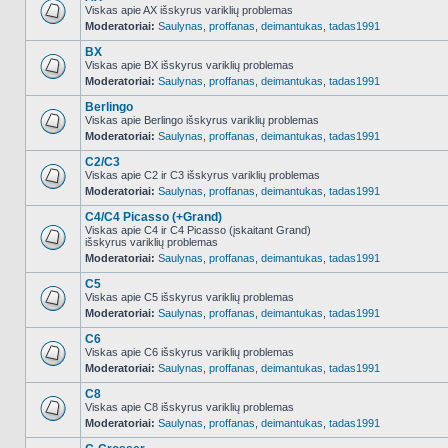
Viskas apie AX išskyrus variklių problemas
Moderatoriai:
Saulynas
,
proffanas
,
deimantukas
,
tadas1991
NO_UNREAD_POSTS
BX
Viskas apie BX išskyrus variklių problemas
Moderatoriai:
Saulynas
,
proffanas
,
deimantukas
,
tadas1991
NO_UNREAD_POSTS
Berlingo
Viskas apie Berlingo išskyrus variklių problemas
Moderatoriai:
Saulynas
,
proffanas
,
deimantukas
,
tadas1991
NO_UNREAD_POSTS
C2/C3
Viskas apie C2 ir C3 išskyrus variklių problemas
Moderatoriai:
Saulynas
,
proffanas
,
deimantukas
,
tadas1991
NO_UNREAD_POSTS
C4/C4 Picasso (+Grand)
Viskas apie C4 ir C4 Picasso (įskaitant Grand)
išskyrus variklių problemas
NO_UNREAD_POSTS
Moderatoriai:
Saulynas
,
proffanas
,
deimantukas
,
tadas1991
C5
Viskas apie C5 išskyrus variklių problemas
Moderatoriai:
Saulynas
,
proffanas
,
deimantukas
,
tadas1991
NO_UNREAD_POSTS
C6
Viskas apie C6 išskyrus variklių problemas
Moderatoriai:
Saulynas
,
proffanas
,
deimantukas
,
tadas1991
NO_UNREAD_POSTS
C8
Viskas apie C8 išskyrus variklių problemas
Moderatoriai:
Saulynas
,
proffanas
,
deimantukas
,
tadas1991
NO_UNREAD_POSTS