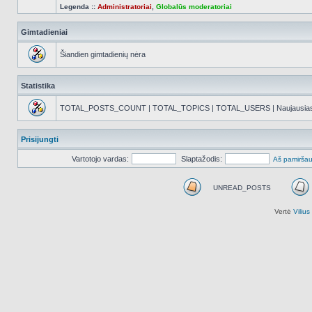
Legenda ::
Administratoriai
,
Globalūs moderatoriai
Gimtadieniai
Šiandien gimtadienių nėra
Statistika
TOTAL_POSTS_COUNT | TOTAL_TOPICS | TOTAL_USERS | Naujausias reg
Prisijungti
Vartotojo vardas:
Slaptažodis:
Aš pamiršau
UNREAD_POSTS
UNREAD_POSTS
Vertė
Viliu