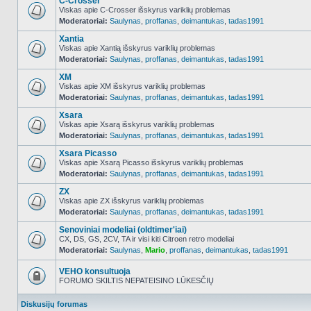
C-Crosser
Viskas apie C-Crosser išskyrus variklių problemas
Moderatoriai:
Saulynas
,
proffanas
,
deimantukas
,
tadas1991
NO_UNREAD_POSTS
Xantia
Viskas apie Xantią išskyrus variklių problemas
Moderatoriai:
Saulynas
,
proffanas
,
deimantukas
,
tadas1991
NO_UNREAD_POSTS
XM
Viskas apie XM išskyrus variklių problemas
Moderatoriai:
Saulynas
,
proffanas
,
deimantukas
,
tadas1991
NO_UNREAD_POSTS
Xsara
Viskas apie Xsarą išskyrus variklių problemas
Moderatoriai:
Saulynas
,
proffanas
,
deimantukas
,
tadas1991
NO_UNREAD_POSTS
Xsara Picasso
Viskas apie Xsarą Picasso išskyrus variklių problemas
Moderatoriai:
Saulynas
,
proffanas
,
deimantukas
,
tadas1991
NO_UNREAD_POSTS
ZX
Viskas apie ZX išskyrus variklių problemas
Moderatoriai:
Saulynas
,
proffanas
,
deimantukas
,
tadas1991
NO_UNREAD_POSTS
Senoviniai modeliai (oldtimer'iai)
CX, DS, GS, 2CV, TA ir visi kiti Citroen retro modeliai
Moderatoriai:
Saulynas
,
Mario
,
proffanas
,
deimantukas
,
tadas1991
NO_UNREAD_POSTS
VEHO konsultuoja
FORUMO SKILTIS NEPATEISINO LŪKESČIŲ
Forumas
užrakintas
Diskusijų forumas