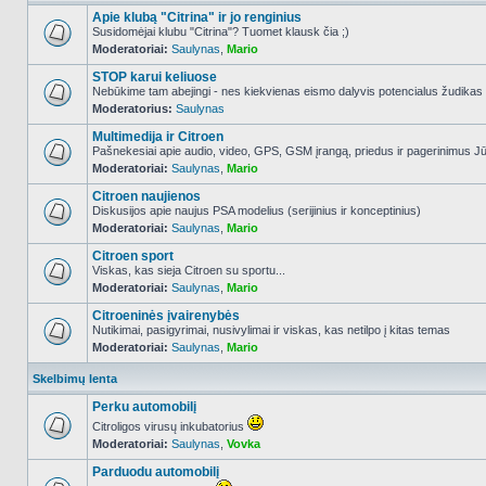
Apie klubą "Citrina" ir jo renginius
Susidomėjai klubu "Citrina"? Tuomet klausk čia ;)
Moderatoriai:
Saulynas
,
Mario
NO_UNREAD_POSTS
STOP karui keliuose
Nebūkime tam abejingi - nes kiekvienas eismo dalyvis potencialus žudikas
Moderatorius:
Saulynas
NO_UNREAD_POSTS
Multimedija ir Citroen
Pašnekesiai apie audio, video, GPS, GSM įrangą, priedus ir pagerinimus Jūs
Moderatoriai:
Saulynas
,
Mario
NO_UNREAD_POSTS
Citroen naujienos
Diskusijos apie naujus PSA modelius (serijinius ir konceptinius)
Moderatoriai:
Saulynas
,
Mario
NO_UNREAD_POSTS
Citroen sport
Viskas, kas sieja Citroen su sportu...
Moderatoriai:
Saulynas
,
Mario
NO_UNREAD_POSTS
Citroeninės įvairenybės
Nutikimai, pasigyrimai, nusivylimai ir viskas, kas netilpo į kitas temas
Moderatoriai:
Saulynas
,
Mario
NO_UNREAD_POSTS
Skelbimų lenta
Perku automobilį
Citroligos virusų inkubatorius
Moderatoriai:
Saulynas
,
Vovka
NO_UNREAD_POSTS
Parduodu automobilį