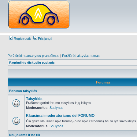
Registruotis
Prisijungti
Peržiūrėti neatsakytus pranešimus
|
Peržiūrėti aktyvias temas
Pagrindinis diskusijų puslapis
Forumas
Forumo taisyklės
Taisyklės
Prašome gerbti forumo taisykles ir jų laikytis.
Moderatorius:
Saulynas
NO_UNREAD_POSTS
Klausimai moderatoriams dėl FORUMO
Čia galite klausinėti apie forumą (o ne apie citroenus) bei siūlyti savo idėja
Moderatorius:
Saulynas
NO_UNREAD_POSTS
Naujokams ir ne tik