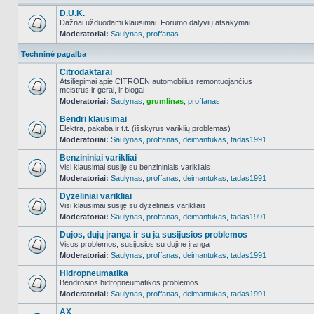
D.U.K.
Dažnai užduodami klausimai. Forumo dalyvių atsakymai
Moderatoriai:
Saulynas
,
proffanas
NO_UNREAD_POSTS
Techninė pagalba
Citrodaktarai
Atsiliepimai apie CITROEN automobilius remontuojančius
meistrus ir gerai, ir blogai
NO_UNREAD_POSTS
Moderatoriai:
Saulynas
,
grumlinas
,
proffanas
Bendri klausimai
Elektra, pakaba ir t.t. (išskyrus variklių problemas)
Moderatoriai:
Saulynas
,
proffanas
,
deimantukas
,
tadas1991
NO_UNREAD_POSTS
Benzininiai varikliai
Visi klausimai susiję su benzininiais varikliais
Moderatoriai:
Saulynas
,
proffanas
,
deimantukas
,
tadas1991
NO_UNREAD_POSTS
Dyzeliniai varikliai
Visi klausimai susiję su dyzeliniais varikliais
Moderatoriai:
Saulynas
,
proffanas
,
deimantukas
,
tadas1991
NO_UNREAD_POSTS
Dujos, dujų įranga ir su ja susijusios problemos
Visos problemos, susijusios su dujine įranga
Moderatoriai:
Saulynas
,
proffanas
,
deimantukas
,
tadas1991
NO_UNREAD_POSTS
Hidropneumatika
Bendrosios hidropneumatikos problemos
Moderatoriai:
Saulynas
,
proffanas
,
deimantukas
,
tadas1991
NO_UNREAD_POSTS
AX