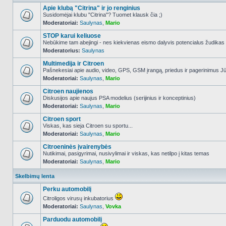
Apie klubą "Citrina" ir jo renginius
Susidomėjai klubu "Citrina"? Tuomet klausk čia ;)
Moderatoriai:
Saulynas
,
Mario
NO_UNREAD_POSTS
STOP karui keliuose
Nebūkime tam abejingi - nes kiekvienas eismo dalyvis potencialus žudikas
Moderatorius:
Saulynas
NO_UNREAD_POSTS
Multimedija ir Citroen
Pašnekesiai apie audio, video, GPS, GSM įrangą, priedus ir pagerinimus Jūs
Moderatoriai:
Saulynas
,
Mario
NO_UNREAD_POSTS
Citroen naujienos
Diskusijos apie naujus PSA modelius (serijinius ir konceptinius)
Moderatoriai:
Saulynas
,
Mario
NO_UNREAD_POSTS
Citroen sport
Viskas, kas sieja Citroen su sportu...
Moderatoriai:
Saulynas
,
Mario
NO_UNREAD_POSTS
Citroeninės įvairenybės
Nutikimai, pasigyrimai, nusivylimai ir viskas, kas netilpo į kitas temas
Moderatoriai:
Saulynas
,
Mario
NO_UNREAD_POSTS
Skelbimų lenta
Perku automobilį
Citroligos virusų inkubatorius
Moderatoriai:
Saulynas
,
Vovka
NO_UNREAD_POSTS
Parduodu automobilį