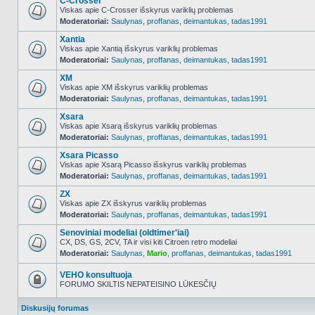
C-Crosser
Viskas apie C-Crosser išskyrus variklių problemas
Moderatoriai:
Saulynas
,
proffanas
,
deimantukas
,
tadas1991
NO_UNREAD_POSTS
Xantia
Viskas apie Xantią išskyrus variklių problemas
Moderatoriai:
Saulynas
,
proffanas
,
deimantukas
,
tadas1991
NO_UNREAD_POSTS
XM
Viskas apie XM išskyrus variklių problemas
Moderatoriai:
Saulynas
,
proffanas
,
deimantukas
,
tadas1991
NO_UNREAD_POSTS
Xsara
Viskas apie Xsarą išskyrus variklių problemas
Moderatoriai:
Saulynas
,
proffanas
,
deimantukas
,
tadas1991
NO_UNREAD_POSTS
Xsara Picasso
Viskas apie Xsarą Picasso išskyrus variklių problemas
Moderatoriai:
Saulynas
,
proffanas
,
deimantukas
,
tadas1991
NO_UNREAD_POSTS
ZX
Viskas apie ZX išskyrus variklių problemas
Moderatoriai:
Saulynas
,
proffanas
,
deimantukas
,
tadas1991
NO_UNREAD_POSTS
Senoviniai modeliai (oldtimer'iai)
CX, DS, GS, 2CV, TA ir visi kiti Citroen retro modeliai
Moderatoriai:
Saulynas
,
Mario
,
proffanas
,
deimantukas
,
tadas1991
NO_UNREAD_POSTS
VEHO konsultuoja
FORUMO SKILTIS NEPATEISINO LŪKESČIŲ
Forumas
užrakintas
Diskusijų forumas