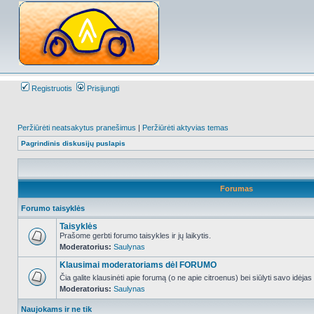
Registruotis
Prisijungti
Peržiūrėti neatsakytus pranešimus
|
Peržiūrėti aktyvias temas
Pagrindinis diskusijų puslapis
Forumas
Forumo taisyklės
Taisyklės
Prašome gerbti forumo taisykles ir jų laikytis.
Moderatorius:
Saulynas
NO_UNREAD_POSTS
Klausimai moderatoriams dėl FORUMO
Čia galite klausinėti apie forumą (o ne apie citroenus) bei siūlyti savo idėja
Moderatorius:
Saulynas
NO_UNREAD_POSTS
Naujokams ir ne tik