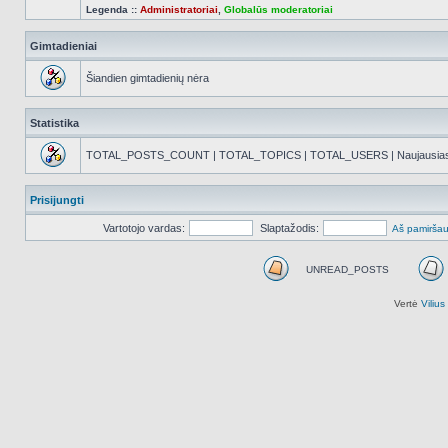
Legenda ::
Administratoriai
,
Globalūs moderatoriai
Gimtadieniai
Šiandien gimtadienių nėra
Statistika
TOTAL_POSTS_COUNT | TOTAL_TOPICS | TOTAL_USERS | Naujausias reg
Prisijungti
Vartotojo vardas:
Slaptažodis:
Aš pamiršau
UNREAD_POSTS
UNREAD_POSTS
Vertė
Viliu