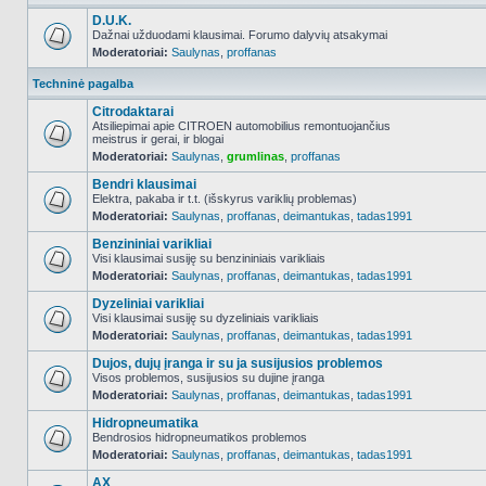
D.U.K.
Dažnai užduodami klausimai. Forumo dalyvių atsakymai
Moderatoriai:
Saulynas
,
proffanas
NO_UNREAD_POSTS
Techninė pagalba
Citrodaktarai
Atsiliepimai apie CITROEN automobilius remontuojančius
meistrus ir gerai, ir blogai
NO_UNREAD_POSTS
Moderatoriai:
Saulynas
,
grumlinas
,
proffanas
Bendri klausimai
Elektra, pakaba ir t.t. (išskyrus variklių problemas)
Moderatoriai:
Saulynas
,
proffanas
,
deimantukas
,
tadas1991
NO_UNREAD_POSTS
Benzininiai varikliai
Visi klausimai susiję su benzininiais varikliais
Moderatoriai:
Saulynas
,
proffanas
,
deimantukas
,
tadas1991
NO_UNREAD_POSTS
Dyzeliniai varikliai
Visi klausimai susiję su dyzeliniais varikliais
Moderatoriai:
Saulynas
,
proffanas
,
deimantukas
,
tadas1991
NO_UNREAD_POSTS
Dujos, dujų įranga ir su ja susijusios problemos
Visos problemos, susijusios su dujine įranga
Moderatoriai:
Saulynas
,
proffanas
,
deimantukas
,
tadas1991
NO_UNREAD_POSTS
Hidropneumatika
Bendrosios hidropneumatikos problemos
Moderatoriai:
Saulynas
,
proffanas
,
deimantukas
,
tadas1991
NO_UNREAD_POSTS
AX