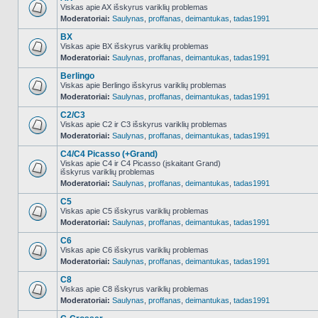
Viskas apie AX išskyrus variklių problemas
Moderatoriai:
Saulynas
,
proffanas
,
deimantukas
,
tadas1991
NO_UNREAD_POSTS
BX
Viskas apie BX išskyrus variklių problemas
Moderatoriai:
Saulynas
,
proffanas
,
deimantukas
,
tadas1991
NO_UNREAD_POSTS
Berlingo
Viskas apie Berlingo išskyrus variklių problemas
Moderatoriai:
Saulynas
,
proffanas
,
deimantukas
,
tadas1991
NO_UNREAD_POSTS
C2/C3
Viskas apie C2 ir C3 išskyrus variklių problemas
Moderatoriai:
Saulynas
,
proffanas
,
deimantukas
,
tadas1991
NO_UNREAD_POSTS
C4/C4 Picasso (+Grand)
Viskas apie C4 ir C4 Picasso (įskaitant Grand)
išskyrus variklių problemas
NO_UNREAD_POSTS
Moderatoriai:
Saulynas
,
proffanas
,
deimantukas
,
tadas1991
C5
Viskas apie C5 išskyrus variklių problemas
Moderatoriai:
Saulynas
,
proffanas
,
deimantukas
,
tadas1991
NO_UNREAD_POSTS
C6
Viskas apie C6 išskyrus variklių problemas
Moderatoriai:
Saulynas
,
proffanas
,
deimantukas
,
tadas1991
NO_UNREAD_POSTS
C8
Viskas apie C8 išskyrus variklių problemas
Moderatoriai:
Saulynas
,
proffanas
,
deimantukas
,
tadas1991
NO_UNREAD_POSTS