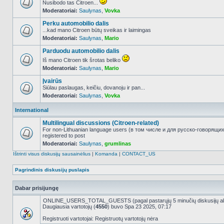
Nusibodo tas Citroen...
Moderatoriai:
Saulynas
,
Vovka
NO_UNREAD_POSTS
Perku automobilio dalis
...kad mano Citroen būtų sveikas ir laimingas
Moderatoriai:
Saulynas
,
Mario
NO_UNREAD_POSTS
Parduodu automobilio dalis
Iš mano Citroen tik šrotas beliko
Moderatoriai:
Saulynas
,
Mario
NO_UNREAD_POSTS
Įvairūs
Siūlau paslaugas, keičiu, dovanoju ir pan...
Moderatoriai:
Saulynas
,
Vovka
NO_UNREAD_POSTS
International
Multilingual discussions (Citroen-related)
For non-Lithuanian language users (в том числе и для русско-говорящи
registered to post
NO_UNREAD_POSTS
Moderatoriai:
Saulynas
,
grumlinas
Ištrinti visus diskusijų sausainėlius
|
Komanda
|
CONTACT_US
Pagrindinis diskusijų puslapis
Dabar prisijungę
ONLINE_USERS_TOTAL_GUESTS (pagal pastarųjų 5 minučių diskusijų a
Daugiausia vartotojų (
4550
) buvo Spa 23 2025, 07:17
Registruoti vartotojai: Registruotų vartotojų nėra