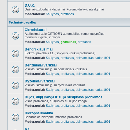
D.U.K.
Dažnai užduodami klausimai. Forumo dalyvių atsakymai
Moderatoriai:
Saulynas
,
proffanas
NO_UNREAD_POSTS
Techninė pagalba
Citrodaktarai
Atsiliepimai apie CITROEN automobilius remontuojančius
meistrus ir gerai, ir blogai
NO_UNREAD_POSTS
Moderatoriai:
Saulynas
,
grumlinas
,
proffanas
Bendri klausimai
Elektra, pakaba ir t.t. (išskyrus variklių problemas)
Moderatoriai:
Saulynas
,
proffanas
,
deimantukas
,
tadas1991
NO_UNREAD_POSTS
Benzininiai varikliai
Visi klausimai susiję su benzininiais varikliais
Moderatoriai:
Saulynas
,
proffanas
,
deimantukas
,
tadas1991
NO_UNREAD_POSTS
Dyzeliniai varikliai
Visi klausimai susiję su dyzeliniais varikliais
Moderatoriai:
Saulynas
,
proffanas
,
deimantukas
,
tadas1991
NO_UNREAD_POSTS
Dujos, dujų įranga ir su ja susijusios problemos
Visos problemos, susijusios su dujine įranga
Moderatoriai:
Saulynas
,
proffanas
,
deimantukas
,
tadas1991
NO_UNREAD_POSTS
Hidropneumatika
Bendrosios hidropneumatikos problemos
Moderatoriai:
Saulynas
,
proffanas
,
deimantukas
,
tadas1991
NO_UNREAD_POSTS
AX