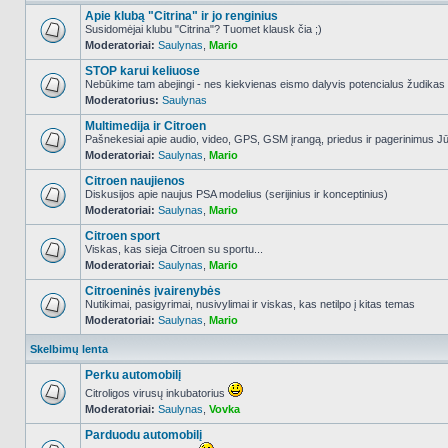
Apie klubą "Citrina" ir jo renginius
Susidomėjai klubu "Citrina"? Tuomet klausk čia ;)
Moderatoriai:
Saulynas
,
Mario
NO_UNREAD_POSTS
STOP karui keliuose
Nebūkime tam abejingi - nes kiekvienas eismo dalyvis potencialus žudikas
Moderatorius:
Saulynas
NO_UNREAD_POSTS
Multimedija ir Citroen
Pašnekesiai apie audio, video, GPS, GSM įrangą, priedus ir pagerinimus Jūs
Moderatoriai:
Saulynas
,
Mario
NO_UNREAD_POSTS
Citroen naujienos
Diskusijos apie naujus PSA modelius (serijinius ir konceptinius)
Moderatoriai:
Saulynas
,
Mario
NO_UNREAD_POSTS
Citroen sport
Viskas, kas sieja Citroen su sportu...
Moderatoriai:
Saulynas
,
Mario
NO_UNREAD_POSTS
Citroeninės įvairenybės
Nutikimai, pasigyrimai, nusivylimai ir viskas, kas netilpo į kitas temas
Moderatoriai:
Saulynas
,
Mario
NO_UNREAD_POSTS
Skelbimų lenta
Perku automobilį
Citroligos virusų inkubatorius
Moderatoriai:
Saulynas
,
Vovka
NO_UNREAD_POSTS
Parduodu automobilį