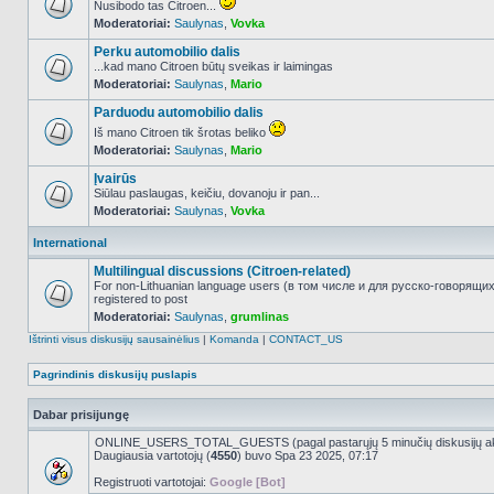
Nusibodo tas Citroen...
Moderatoriai:
Saulynas
,
Vovka
NO_UNREAD_POSTS
Perku automobilio dalis
...kad mano Citroen būtų sveikas ir laimingas
Moderatoriai:
Saulynas
,
Mario
NO_UNREAD_POSTS
Parduodu automobilio dalis
Iš mano Citroen tik šrotas beliko
Moderatoriai:
Saulynas
,
Mario
NO_UNREAD_POSTS
Įvairūs
Siūlau paslaugas, keičiu, dovanoju ir pan...
Moderatoriai:
Saulynas
,
Vovka
NO_UNREAD_POSTS
International
Multilingual discussions (Citroen-related)
For non-Lithuanian language users (в том числе и для русско-говорящи
registered to post
NO_UNREAD_POSTS
Moderatoriai:
Saulynas
,
grumlinas
Ištrinti visus diskusijų sausainėlius
|
Komanda
|
CONTACT_US
Pagrindinis diskusijų puslapis
Dabar prisijungę
ONLINE_USERS_TOTAL_GUESTS (pagal pastarųjų 5 minučių diskusijų a
Daugiausia vartotojų (
4550
) buvo Spa 23 2025, 07:17
Registruoti vartotojai:
Google [Bot]