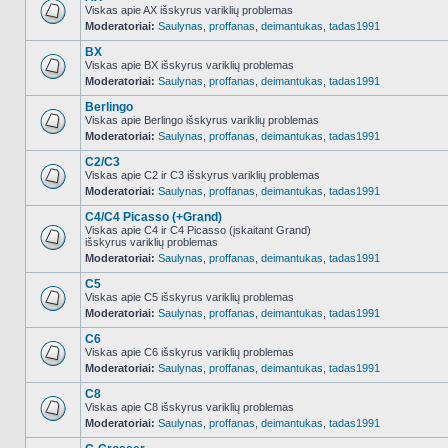
Viskas apie AX išskyrus variklių problemas
Moderatoriai:
Saulynas
,
proffanas
,
deimantukas
,
tadas1991
NO_UNREAD_POSTS
BX
Viskas apie BX išskyrus variklių problemas
Moderatoriai:
Saulynas
,
proffanas
,
deimantukas
,
tadas1991
NO_UNREAD_POSTS
Berlingo
Viskas apie Berlingo išskyrus variklių problemas
Moderatoriai:
Saulynas
,
proffanas
,
deimantukas
,
tadas1991
NO_UNREAD_POSTS
C2/C3
Viskas apie C2 ir C3 išskyrus variklių problemas
Moderatoriai:
Saulynas
,
proffanas
,
deimantukas
,
tadas1991
NO_UNREAD_POSTS
C4/C4 Picasso (+Grand)
Viskas apie C4 ir C4 Picasso (įskaitant Grand)
išskyrus variklių problemas
NO_UNREAD_POSTS
Moderatoriai:
Saulynas
,
proffanas
,
deimantukas
,
tadas1991
C5
Viskas apie C5 išskyrus variklių problemas
Moderatoriai:
Saulynas
,
proffanas
,
deimantukas
,
tadas1991
NO_UNREAD_POSTS
C6
Viskas apie C6 išskyrus variklių problemas
Moderatoriai:
Saulynas
,
proffanas
,
deimantukas
,
tadas1991
NO_UNREAD_POSTS
C8
Viskas apie C8 išskyrus variklių problemas
Moderatoriai:
Saulynas
,
proffanas
,
deimantukas
,
tadas1991
NO_UNREAD_POSTS