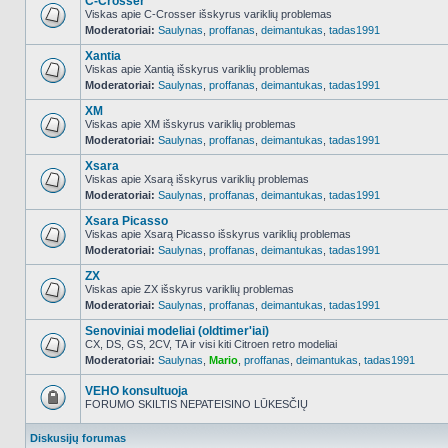
C-Crosser
Viskas apie C-Crosser išskyrus variklių problemas
Moderatoriai:
Saulynas
,
proffanas
,
deimantukas
,
tadas1991
NO_UNREAD_POSTS
Xantia
Viskas apie Xantią išskyrus variklių problemas
Moderatoriai:
Saulynas
,
proffanas
,
deimantukas
,
tadas1991
NO_UNREAD_POSTS
XM
Viskas apie XM išskyrus variklių problemas
Moderatoriai:
Saulynas
,
proffanas
,
deimantukas
,
tadas1991
NO_UNREAD_POSTS
Xsara
Viskas apie Xsarą išskyrus variklių problemas
Moderatoriai:
Saulynas
,
proffanas
,
deimantukas
,
tadas1991
NO_UNREAD_POSTS
Xsara Picasso
Viskas apie Xsarą Picasso išskyrus variklių problemas
Moderatoriai:
Saulynas
,
proffanas
,
deimantukas
,
tadas1991
NO_UNREAD_POSTS
ZX
Viskas apie ZX išskyrus variklių problemas
Moderatoriai:
Saulynas
,
proffanas
,
deimantukas
,
tadas1991
NO_UNREAD_POSTS
Senoviniai modeliai (oldtimer'iai)
CX, DS, GS, 2CV, TA ir visi kiti Citroen retro modeliai
Moderatoriai:
Saulynas
,
Mario
,
proffanas
,
deimantukas
,
tadas1991
NO_UNREAD_POSTS
VEHO konsultuoja
FORUMO SKILTIS NEPATEISINO LŪKESČIŲ
Forumas
užrakintas
Diskusijų forumas