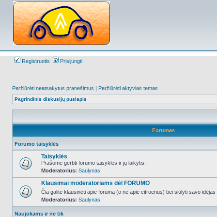
Registruotis
Prisijungti
Peržiūrėti neatsakytus pranešimus
|
Peržiūrėti aktyvias temas
Pagrindinis diskusijų puslapis
Forumas
Forumo taisyklės
Taisyklės
Prašome gerbti forumo taisykles ir jų laikytis.
Moderatorius:
Saulynas
NO_UNREAD_POSTS
Klausimai moderatoriams dėl FORUMO
Čia galite klausinėti apie forumą (o ne apie citroenus) bei siūlyti savo idėja
Moderatorius:
Saulynas
NO_UNREAD_POSTS
Naujokams ir ne tik