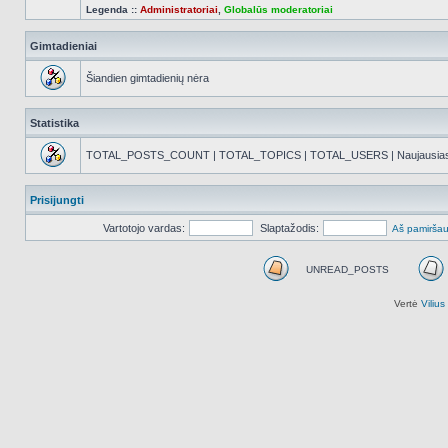
Legenda ::
Administratoriai
,
Globalūs moderatoriai
Gimtadieniai
Šiandien gimtadienių nėra
Statistika
TOTAL_POSTS_COUNT | TOTAL_TOPICS | TOTAL_USERS | Naujausias reg
Prisijungti
Vartotojo vardas:
Slaptažodis:
Aš pamiršau
UNREAD_POSTS
UNREAD_POSTS
Vertė
Viliu