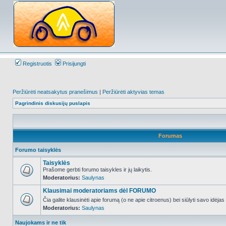
Registruotis
Prisijungti
Peržiūrėti neatsakytus pranešimus
|
Peržiūrėti aktyvias temas
Pagrindinis diskusijų puslapis
Forumas
Forumo taisyklės
Taisyklės
Prašome gerbti forumo taisykles ir jų laikytis.
Moderatorius:
Saulynas
NO_UNREAD_POSTS
Klausimai moderatoriams dėl FORUMO
Čia galite klausinėti apie forumą (o ne apie citroenus) bei siūlyti savo idėja
Moderatorius:
Saulynas
NO_UNREAD_POSTS
Naujokams ir ne tik