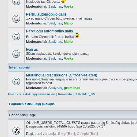
Nusibodo tas Citroen...
Moderatoriai:
Saulynas
,
Vovka
NO_UNREAD_POSTS
Perku automobilio dalis
...kad mano Citroen būtų sveikas ir laimingas
Moderatoriai:
Saulynas
,
Mario
NO_UNREAD_POSTS
Parduodu automobilio dalis
Iš mano Citroen tik šrotas beliko
Moderatoriai:
Saulynas
,
Mario
NO_UNREAD_POSTS
Įvairūs
Siūlau paslaugas, keičiu, dovanoju ir pan...
Moderatoriai:
Saulynas
,
Vovka
NO_UNREAD_POSTS
International
Multilingual discussions (Citroen-related)
For non-Lithuanian language users (в том числе и для русско-говорящи
registered to post
NO_UNREAD_POSTS
Moderatoriai:
Saulynas
,
grumlinas
Ištrinti visus diskusijų sausainėlius
|
Komanda
|
CONTACT_US
Pagrindinis diskusijų puslapis
Dabar prisijungę
ONLINE_USERS_TOTAL_GUESTS (pagal pastarųjų 5 minučių diskusijų a
Daugiausia vartotojų (
4550
) buvo Spa 23 2025, 07:17
Registruoti vartotojai:
Bing [Bot]
,
Google [Bot]