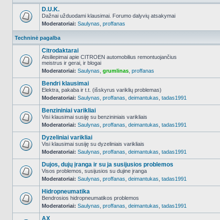
D.U.K.
Dažnai užduodami klausimai. Forumo dalyvių atsakymai
Moderatoriai:
Saulynas
,
proffanas
NO_UNREAD_POSTS
Techninė pagalba
Citrodaktarai
Atsiliepimai apie CITROEN automobilius remontuojančius
meistrus ir gerai, ir blogai
NO_UNREAD_POSTS
Moderatoriai:
Saulynas
,
grumlinas
,
proffanas
Bendri klausimai
Elektra, pakaba ir t.t. (išskyrus variklių problemas)
Moderatoriai:
Saulynas
,
proffanas
,
deimantukas
,
tadas1991
NO_UNREAD_POSTS
Benzininiai varikliai
Visi klausimai susiję su benzininiais varikliais
Moderatoriai:
Saulynas
,
proffanas
,
deimantukas
,
tadas1991
NO_UNREAD_POSTS
Dyzeliniai varikliai
Visi klausimai susiję su dyzeliniais varikliais
Moderatoriai:
Saulynas
,
proffanas
,
deimantukas
,
tadas1991
NO_UNREAD_POSTS
Dujos, dujų įranga ir su ja susijusios problemos
Visos problemos, susijusios su dujine įranga
Moderatoriai:
Saulynas
,
proffanas
,
deimantukas
,
tadas1991
NO_UNREAD_POSTS
Hidropneumatika
Bendrosios hidropneumatikos problemos
Moderatoriai:
Saulynas
,
proffanas
,
deimantukas
,
tadas1991
NO_UNREAD_POSTS
AX