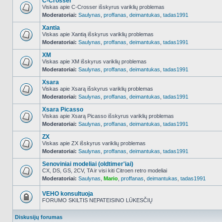
C-Crosser
Viskas apie C-Crosser išskyrus variklių problemas
Moderatoriai:
Saulynas
,
proffanas
,
deimantukas
,
tadas1991
NO_UNREAD_POSTS
Xantia
Viskas apie Xantią išskyrus variklių problemas
Moderatoriai:
Saulynas
,
proffanas
,
deimantukas
,
tadas1991
NO_UNREAD_POSTS
XM
Viskas apie XM išskyrus variklių problemas
Moderatoriai:
Saulynas
,
proffanas
,
deimantukas
,
tadas1991
NO_UNREAD_POSTS
Xsara
Viskas apie Xsarą išskyrus variklių problemas
Moderatoriai:
Saulynas
,
proffanas
,
deimantukas
,
tadas1991
NO_UNREAD_POSTS
Xsara Picasso
Viskas apie Xsarą Picasso išskyrus variklių problemas
Moderatoriai:
Saulynas
,
proffanas
,
deimantukas
,
tadas1991
NO_UNREAD_POSTS
ZX
Viskas apie ZX išskyrus variklių problemas
Moderatoriai:
Saulynas
,
proffanas
,
deimantukas
,
tadas1991
NO_UNREAD_POSTS
Senoviniai modeliai (oldtimer'iai)
CX, DS, GS, 2CV, TA ir visi kiti Citroen retro modeliai
Moderatoriai:
Saulynas
,
Mario
,
proffanas
,
deimantukas
,
tadas1991
NO_UNREAD_POSTS
VEHO konsultuoja
FORUMO SKILTIS NEPATEISINO LŪKESČIŲ
Forumas
užrakintas
Diskusijų forumas