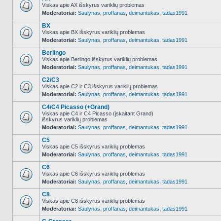
Viskas apie AX išskyrus variklių problemas
Moderatoriai:
Saulynas
,
proffanas
,
deimantukas
,
tadas1991
NO_UNREAD_POSTS
BX
Viskas apie BX išskyrus variklių problemas
Moderatoriai:
Saulynas
,
proffanas
,
deimantukas
,
tadas1991
NO_UNREAD_POSTS
Berlingo
Viskas apie Berlingo išskyrus variklių problemas
Moderatoriai:
Saulynas
,
proffanas
,
deimantukas
,
tadas1991
NO_UNREAD_POSTS
C2/C3
Viskas apie C2 ir C3 išskyrus variklių problemas
Moderatoriai:
Saulynas
,
proffanas
,
deimantukas
,
tadas1991
NO_UNREAD_POSTS
C4/C4 Picasso (+Grand)
Viskas apie C4 ir C4 Picasso (įskaitant Grand)
išskyrus variklių problemas
NO_UNREAD_POSTS
Moderatoriai:
Saulynas
,
proffanas
,
deimantukas
,
tadas1991
C5
Viskas apie C5 išskyrus variklių problemas
Moderatoriai:
Saulynas
,
proffanas
,
deimantukas
,
tadas1991
NO_UNREAD_POSTS
C6
Viskas apie C6 išskyrus variklių problemas
Moderatoriai:
Saulynas
,
proffanas
,
deimantukas
,
tadas1991
NO_UNREAD_POSTS
C8
Viskas apie C8 išskyrus variklių problemas
Moderatoriai:
Saulynas
,
proffanas
,
deimantukas
,
tadas1991
NO_UNREAD_POSTS