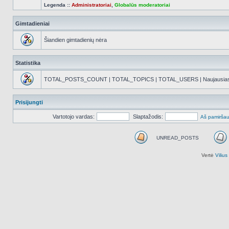
Legenda ::
Administratoriai
,
Globalūs moderatoriai
Gimtadieniai
Šiandien gimtadienių nėra
Statistika
TOTAL_POSTS_COUNT | TOTAL_TOPICS | TOTAL_USERS | Naujausias reg
Prisijungti
Vartotojo vardas:
Slaptažodis:
Aš pamiršau
UNREAD_POSTS
UNREAD_POSTS
Vertė
Viliu