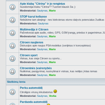
Apie klubą "Citrina" ir jo renginius
Susidomėjai klubu "Citrina"? Tuomet klausk čia ;)
Moderatoriai:
Saulynas
,
Mario
NO_UNREAD_POSTS
STOP karui keliuose
Nebūkime tam abejingi - nes kiekvienas eismo dalyvis potencialus žudikas
Moderatorius:
Saulynas
NO_UNREAD_POSTS
Multimedija ir Citroen
Pašnekesiai apie audio, video, GPS, GSM įrangą, priedus ir pagerinimus Jūs
Moderatoriai:
Saulynas
,
Mario
NO_UNREAD_POSTS
Citroen naujienos
Diskusijos apie naujus PSA modelius (serijinius ir konceptinius)
Moderatoriai:
Saulynas
,
Mario
NO_UNREAD_POSTS
Citroen sport
Viskas, kas sieja Citroen su sportu...
Moderatoriai:
Saulynas
,
Mario
NO_UNREAD_POSTS
Citroeninės įvairenybės
Nutikimai, pasigyrimai, nusivylimai ir viskas, kas netilpo į kitas temas
Moderatoriai:
Saulynas
,
Mario
NO_UNREAD_POSTS
Skelbimų lenta
Perku automobilį
Citroligos virusų inkubatorius
Moderatoriai:
Saulynas
,
Vovka
NO_UNREAD_POSTS
Parduodu automobilį