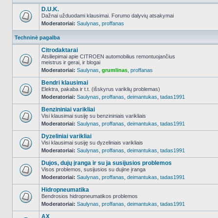
D.U.K.
Dažnai užduodami klausimai. Forumo dalyvių atsakymai
Moderatoriai:
Saulynas
,
proffanas
NO_UNREAD_POSTS
Techninė pagalba
Citrodaktarai
Atsiliepimai apie CITROEN automobilius remontuojančius
meistrus ir gerai, ir blogai
NO_UNREAD_POSTS
Moderatoriai:
Saulynas
,
grumlinas
,
proffanas
Bendri klausimai
Elektra, pakaba ir t.t. (išskyrus variklių problemas)
Moderatoriai:
Saulynas
,
proffanas
,
deimantukas
,
tadas1991
NO_UNREAD_POSTS
Benzininiai varikliai
Visi klausimai susiję su benzininiais varikliais
Moderatoriai:
Saulynas
,
proffanas
,
deimantukas
,
tadas1991
NO_UNREAD_POSTS
Dyzeliniai varikliai
Visi klausimai susiję su dyzeliniais varikliais
Moderatoriai:
Saulynas
,
proffanas
,
deimantukas
,
tadas1991
NO_UNREAD_POSTS
Dujos, dujų įranga ir su ja susijusios problemos
Visos problemos, susijusios su dujine įranga
Moderatoriai:
Saulynas
,
proffanas
,
deimantukas
,
tadas1991
NO_UNREAD_POSTS
Hidropneumatika
Bendrosios hidropneumatikos problemos
Moderatoriai:
Saulynas
,
proffanas
,
deimantukas
,
tadas1991
NO_UNREAD_POSTS
AX