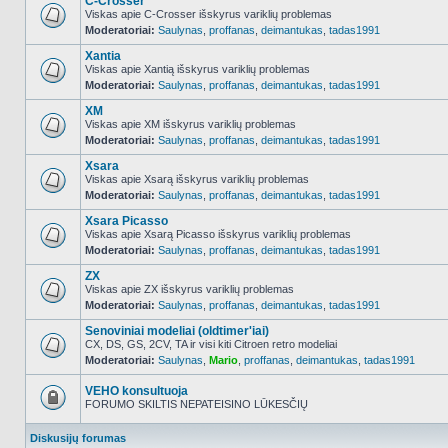
C-Crosser
Viskas apie C-Crosser išskyrus variklių problemas
Moderatoriai:
Saulynas
,
proffanas
,
deimantukas
,
tadas1991
NO_UNREAD_POSTS
Xantia
Viskas apie Xantią išskyrus variklių problemas
Moderatoriai:
Saulynas
,
proffanas
,
deimantukas
,
tadas1991
NO_UNREAD_POSTS
XM
Viskas apie XM išskyrus variklių problemas
Moderatoriai:
Saulynas
,
proffanas
,
deimantukas
,
tadas1991
NO_UNREAD_POSTS
Xsara
Viskas apie Xsarą išskyrus variklių problemas
Moderatoriai:
Saulynas
,
proffanas
,
deimantukas
,
tadas1991
NO_UNREAD_POSTS
Xsara Picasso
Viskas apie Xsarą Picasso išskyrus variklių problemas
Moderatoriai:
Saulynas
,
proffanas
,
deimantukas
,
tadas1991
NO_UNREAD_POSTS
ZX
Viskas apie ZX išskyrus variklių problemas
Moderatoriai:
Saulynas
,
proffanas
,
deimantukas
,
tadas1991
NO_UNREAD_POSTS
Senoviniai modeliai (oldtimer'iai)
CX, DS, GS, 2CV, TA ir visi kiti Citroen retro modeliai
Moderatoriai:
Saulynas
,
Mario
,
proffanas
,
deimantukas
,
tadas1991
NO_UNREAD_POSTS
VEHO konsultuoja
FORUMO SKILTIS NEPATEISINO LŪKESČIŲ
Forumas
užrakintas
Diskusijų forumas