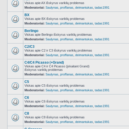
Viskas apie AX išskyrus variklių problemas
Moderatoriai:
Saulynas
,
proffanas
,
deimantukas
,
tadas1991
NO_UNREAD_POSTS
BX
Viskas apie BX išskyrus variklių problemas
Moderatoriai:
Saulynas
,
proffanas
,
deimantukas
,
tadas1991
NO_UNREAD_POSTS
Berlingo
Viskas apie Berlingo išskyrus variklių problemas
Moderatoriai:
Saulynas
,
proffanas
,
deimantukas
,
tadas1991
NO_UNREAD_POSTS
C2/C3
Viskas apie C2 ir C3 išskyrus variklių problemas
Moderatoriai:
Saulynas
,
proffanas
,
deimantukas
,
tadas1991
NO_UNREAD_POSTS
C4/C4 Picasso (+Grand)
Viskas apie C4 ir C4 Picasso (įskaitant Grand)
išskyrus variklių problemas
NO_UNREAD_POSTS
Moderatoriai:
Saulynas
,
proffanas
,
deimantukas
,
tadas1991
C5
Viskas apie C5 išskyrus variklių problemas
Moderatoriai:
Saulynas
,
proffanas
,
deimantukas
,
tadas1991
NO_UNREAD_POSTS
C6
Viskas apie C6 išskyrus variklių problemas
Moderatoriai:
Saulynas
,
proffanas
,
deimantukas
,
tadas1991
NO_UNREAD_POSTS
C8
Viskas apie C8 išskyrus variklių problemas
Moderatoriai:
Saulynas
,
proffanas
,
deimantukas
,
tadas1991
NO_UNREAD_POSTS