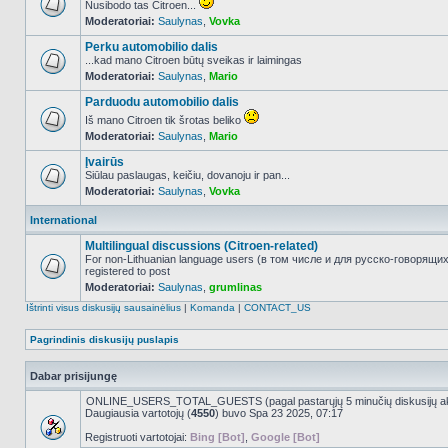
Nusibodo tas Citroen...
Moderatoriai:
Saulynas
,
Vovka
NO_UNREAD_POSTS
Perku automobilio dalis
...kad mano Citroen būtų sveikas ir laimingas
Moderatoriai:
Saulynas
,
Mario
NO_UNREAD_POSTS
Parduodu automobilio dalis
Iš mano Citroen tik šrotas beliko
Moderatoriai:
Saulynas
,
Mario
NO_UNREAD_POSTS
Įvairūs
Siūlau paslaugas, keičiu, dovanoju ir pan...
Moderatoriai:
Saulynas
,
Vovka
NO_UNREAD_POSTS
International
Multilingual discussions (Citroen-related)
For non-Lithuanian language users (в том числе и для русско-говорящи
registered to post
NO_UNREAD_POSTS
Moderatoriai:
Saulynas
,
grumlinas
Ištrinti visus diskusijų sausainėlius
|
Komanda
|
CONTACT_US
Pagrindinis diskusijų puslapis
Dabar prisijungę
ONLINE_USERS_TOTAL_GUESTS (pagal pastarųjų 5 minučių diskusijų a
Daugiausia vartotojų (
4550
) buvo Spa 23 2025, 07:17
Registruoti vartotojai:
Bing [Bot]
,
Google [Bot]