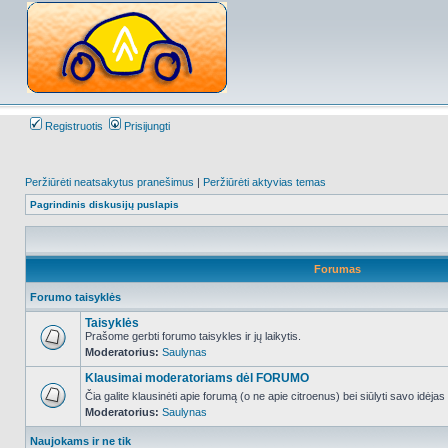
Registruotis
Prisijungti
Peržiūrėti neatsakytus pranešimus
|
Peržiūrėti aktyvias temas
Pagrindinis diskusijų puslapis
Forumas
Forumo taisyklės
Taisyklės
Prašome gerbti forumo taisykles ir jų laikytis.
Moderatorius:
Saulynas
NO_UNREAD_POSTS
Klausimai moderatoriams dėl FORUMO
Čia galite klausinėti apie forumą (o ne apie citroenus) bei siūlyti savo idėja
Moderatorius:
Saulynas
NO_UNREAD_POSTS
Naujokams ir ne tik