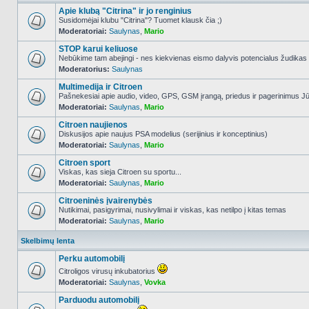
Apie klubą "Citrina" ir jo renginius
Susidomėjai klubu "Citrina"? Tuomet klausk čia ;)
Moderatoriai:
Saulynas
,
Mario
NO_UNREAD_POSTS
STOP karui keliuose
Nebūkime tam abejingi - nes kiekvienas eismo dalyvis potencialus žudikas
Moderatorius:
Saulynas
NO_UNREAD_POSTS
Multimedija ir Citroen
Pašnekesiai apie audio, video, GPS, GSM įrangą, priedus ir pagerinimus Jūs
Moderatoriai:
Saulynas
,
Mario
NO_UNREAD_POSTS
Citroen naujienos
Diskusijos apie naujus PSA modelius (serijinius ir konceptinius)
Moderatoriai:
Saulynas
,
Mario
NO_UNREAD_POSTS
Citroen sport
Viskas, kas sieja Citroen su sportu...
Moderatoriai:
Saulynas
,
Mario
NO_UNREAD_POSTS
Citroeninės įvairenybės
Nutikimai, pasigyrimai, nusivylimai ir viskas, kas netilpo į kitas temas
Moderatoriai:
Saulynas
,
Mario
NO_UNREAD_POSTS
Skelbimų lenta
Perku automobilį
Citroligos virusų inkubatorius
Moderatoriai:
Saulynas
,
Vovka
NO_UNREAD_POSTS
Parduodu automobilį