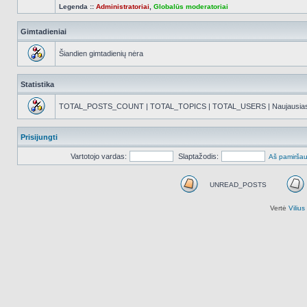
Legenda ::
Administratoriai
,
Globalūs moderatoriai
Gimtadieniai
Šiandien gimtadienių nėra
Statistika
TOTAL_POSTS_COUNT | TOTAL_TOPICS | TOTAL_USERS | Naujausias reg
Prisijungti
Vartotojo vardas:
Slaptažodis:
Aš pamiršau
UNREAD_POSTS
UNREAD_POSTS
Vertė
Viliu