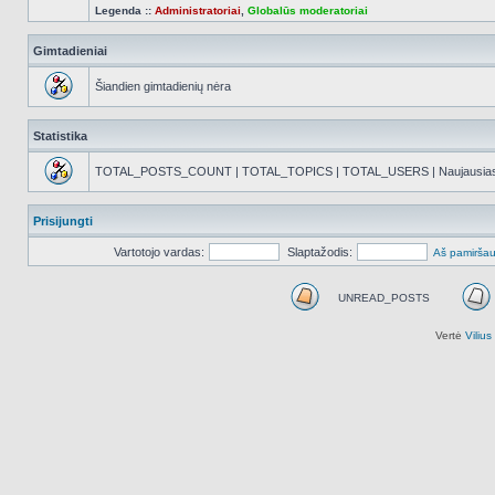
Legenda ::
Administratoriai
,
Globalūs moderatoriai
Gimtadieniai
Šiandien gimtadienių nėra
Statistika
TOTAL_POSTS_COUNT | TOTAL_TOPICS | TOTAL_USERS | Naujausias reg
Prisijungti
Vartotojo vardas:
Slaptažodis:
Aš pamiršau
UNREAD_POSTS
UNREAD_POSTS
Vertė
Viliu