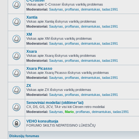
C-Crosser
Viskas apie C-Crosser išskyrus variklių problemas
Moderatoriai:
Saulynas
,
proffanas
,
deimantukas
,
tadas1991
NO_UNREAD_POSTS
Xantia
Viskas apie Xantią išskyrus variklių problemas
Moderatoriai:
Saulynas
,
proffanas
,
deimantukas
,
tadas1991
NO_UNREAD_POSTS
XM
Viskas apie XM išskyrus variklių problemas
Moderatoriai:
Saulynas
,
proffanas
,
deimantukas
,
tadas1991
NO_UNREAD_POSTS
Xsara
Viskas apie Xsarą išskyrus variklių problemas
Moderatoriai:
Saulynas
,
proffanas
,
deimantukas
,
tadas1991
NO_UNREAD_POSTS
Xsara Picasso
Viskas apie Xsarą Picasso išskyrus variklių problemas
Moderatoriai:
Saulynas
,
proffanas
,
deimantukas
,
tadas1991
NO_UNREAD_POSTS
ZX
Viskas apie ZX išskyrus variklių problemas
Moderatoriai:
Saulynas
,
proffanas
,
deimantukas
,
tadas1991
NO_UNREAD_POSTS
Senoviniai modeliai (oldtimer'iai)
CX, DS, GS, 2CV, TA ir visi kiti Citroen retro modeliai
Moderatoriai:
Saulynas
,
Mario
,
proffanas
,
deimantukas
,
tadas1991
NO_UNREAD_POSTS
VEHO konsultuoja
FORUMO SKILTIS NEPATEISINO LŪKESČIŲ
Forumas
užrakintas
Diskusijų forumas