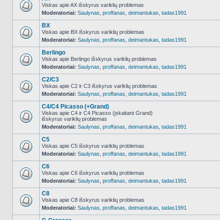
Viskas apie AX išskyrus variklių problemas
Moderatoriai:
Saulynas
,
proffanas
,
deimantukas
,
tadas1991
NO_UNREAD_POSTS
BX
Viskas apie BX išskyrus variklių problemas
Moderatoriai:
Saulynas
,
proffanas
,
deimantukas
,
tadas1991
NO_UNREAD_POSTS
Berlingo
Viskas apie Berlingo išskyrus variklių problemas
Moderatoriai:
Saulynas
,
proffanas
,
deimantukas
,
tadas1991
NO_UNREAD_POSTS
C2/C3
Viskas apie C2 ir C3 išskyrus variklių problemas
Moderatoriai:
Saulynas
,
proffanas
,
deimantukas
,
tadas1991
NO_UNREAD_POSTS
C4/C4 Picasso (+Grand)
Viskas apie C4 ir C4 Picasso (įskaitant Grand)
išskyrus variklių problemas
NO_UNREAD_POSTS
Moderatoriai:
Saulynas
,
proffanas
,
deimantukas
,
tadas1991
C5
Viskas apie C5 išskyrus variklių problemas
Moderatoriai:
Saulynas
,
proffanas
,
deimantukas
,
tadas1991
NO_UNREAD_POSTS
C6
Viskas apie C6 išskyrus variklių problemas
Moderatoriai:
Saulynas
,
proffanas
,
deimantukas
,
tadas1991
NO_UNREAD_POSTS
C8
Viskas apie C8 išskyrus variklių problemas
Moderatoriai:
Saulynas
,
proffanas
,
deimantukas
,
tadas1991
NO_UNREAD_POSTS