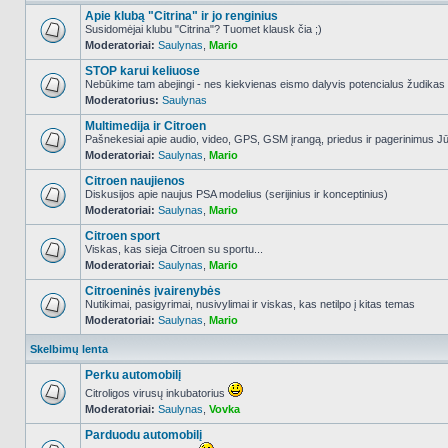
Apie klubą "Citrina" ir jo renginius
Susidomėjai klubu "Citrina"? Tuomet klausk čia ;)
Moderatoriai:
Saulynas
,
Mario
NO_UNREAD_POSTS
STOP karui keliuose
Nebūkime tam abejingi - nes kiekvienas eismo dalyvis potencialus žudikas
Moderatorius:
Saulynas
NO_UNREAD_POSTS
Multimedija ir Citroen
Pašnekesiai apie audio, video, GPS, GSM įrangą, priedus ir pagerinimus Jūs
Moderatoriai:
Saulynas
,
Mario
NO_UNREAD_POSTS
Citroen naujienos
Diskusijos apie naujus PSA modelius (serijinius ir konceptinius)
Moderatoriai:
Saulynas
,
Mario
NO_UNREAD_POSTS
Citroen sport
Viskas, kas sieja Citroen su sportu...
Moderatoriai:
Saulynas
,
Mario
NO_UNREAD_POSTS
Citroeninės įvairenybės
Nutikimai, pasigyrimai, nusivylimai ir viskas, kas netilpo į kitas temas
Moderatoriai:
Saulynas
,
Mario
NO_UNREAD_POSTS
Skelbimų lenta
Perku automobilį
Citroligos virusų inkubatorius
Moderatoriai:
Saulynas
,
Vovka
NO_UNREAD_POSTS
Parduodu automobilį