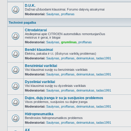
D.U.K.
Dažnai užduodami klausimai. Forumo dalyvių atsakymai
Moderatoriai:
Saulynas
,
proffanas
NO_UNREAD_POSTS
Techninė pagalba
Citrodaktarai
Atsiliepimai apie CITROEN automobilius remontuojančius
meistrus ir gerai, ir blogai
NO_UNREAD_POSTS
Moderatoriai:
Saulynas
,
grumlinas
,
proffanas
Bendri klausimai
Elektra, pakaba ir t.t. (išskyrus variklių problemas)
Moderatoriai:
Saulynas
,
proffanas
,
deimantukas
,
tadas1991
NO_UNREAD_POSTS
Benzininiai varikliai
Visi klausimai susiję su benzininiais varikliais
Moderatoriai:
Saulynas
,
proffanas
,
deimantukas
,
tadas1991
NO_UNREAD_POSTS
Dyzeliniai varikliai
Visi klausimai susiję su dyzeliniais varikliais
Moderatoriai:
Saulynas
,
proffanas
,
deimantukas
,
tadas1991
NO_UNREAD_POSTS
Dujos, dujų įranga ir su ja susijusios problemos
Visos problemos, susijusios su dujine įranga
Moderatoriai:
Saulynas
,
proffanas
,
deimantukas
,
tadas1991
NO_UNREAD_POSTS
Hidropneumatika
Bendrosios hidropneumatikos problemos
Moderatoriai:
Saulynas
,
proffanas
,
deimantukas
,
tadas1991
NO_UNREAD_POSTS
AX