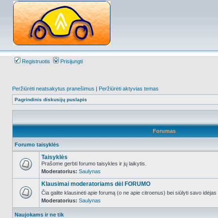
Registruotis
Prisijungti
Peržiūrėti neatsakytus pranešimus
|
Peržiūrėti aktyvias temas
Pagrindinis diskusijų puslapis
Forumas
Forumo taisyklės
Taisyklės
Prašome gerbti forumo taisykles ir jų laikytis.
Moderatorius:
Saulynas
NO_UNREAD_POSTS
Klausimai moderatoriams dėl FORUMO
Čia galite klausinėti apie forumą (o ne apie citroenus) bei siūlyti savo idėja
Moderatorius:
Saulynas
NO_UNREAD_POSTS
Naujokams ir ne tik