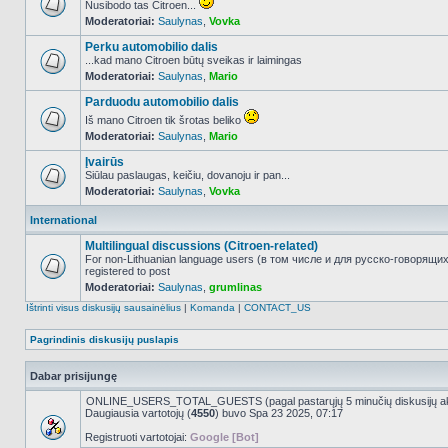
Nusibodo tas Citroen...
Moderatoriai:
Saulynas
,
Vovka
NO_UNREAD_POSTS
Perku automobilio dalis
...kad mano Citroen būtų sveikas ir laimingas
Moderatoriai:
Saulynas
,
Mario
NO_UNREAD_POSTS
Parduodu automobilio dalis
Iš mano Citroen tik šrotas beliko
Moderatoriai:
Saulynas
,
Mario
NO_UNREAD_POSTS
Įvairūs
Siūlau paslaugas, keičiu, dovanoju ir pan...
Moderatoriai:
Saulynas
,
Vovka
NO_UNREAD_POSTS
International
Multilingual discussions (Citroen-related)
For non-Lithuanian language users (в том числе и для русско-говорящи
registered to post
NO_UNREAD_POSTS
Moderatoriai:
Saulynas
,
grumlinas
Ištrinti visus diskusijų sausainėlius
|
Komanda
|
CONTACT_US
Pagrindinis diskusijų puslapis
Dabar prisijungę
ONLINE_USERS_TOTAL_GUESTS (pagal pastarųjų 5 minučių diskusijų a
Daugiausia vartotojų (
4550
) buvo Spa 23 2025, 07:17
Registruoti vartotojai:
Google [Bot]