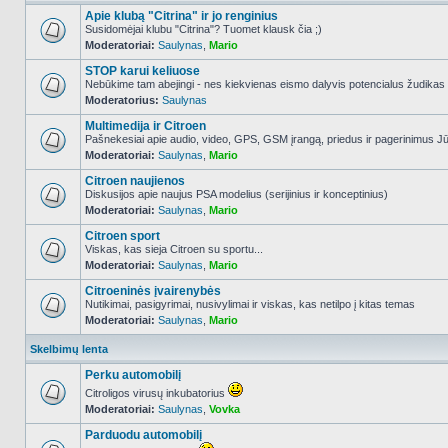
Apie klubą "Citrina" ir jo renginius
Susidomėjai klubu "Citrina"? Tuomet klausk čia ;)
Moderatoriai:
Saulynas
,
Mario
NO_UNREAD_POSTS
STOP karui keliuose
Nebūkime tam abejingi - nes kiekvienas eismo dalyvis potencialus žudikas
Moderatorius:
Saulynas
NO_UNREAD_POSTS
Multimedija ir Citroen
Pašnekesiai apie audio, video, GPS, GSM įrangą, priedus ir pagerinimus Jūs
Moderatoriai:
Saulynas
,
Mario
NO_UNREAD_POSTS
Citroen naujienos
Diskusijos apie naujus PSA modelius (serijinius ir konceptinius)
Moderatoriai:
Saulynas
,
Mario
NO_UNREAD_POSTS
Citroen sport
Viskas, kas sieja Citroen su sportu...
Moderatoriai:
Saulynas
,
Mario
NO_UNREAD_POSTS
Citroeninės įvairenybės
Nutikimai, pasigyrimai, nusivylimai ir viskas, kas netilpo į kitas temas
Moderatoriai:
Saulynas
,
Mario
NO_UNREAD_POSTS
Skelbimų lenta
Perku automobilį
Citroligos virusų inkubatorius
Moderatoriai:
Saulynas
,
Vovka
NO_UNREAD_POSTS
Parduodu automobilį