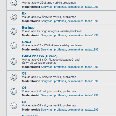
Viskas apie AX išskyrus variklių problemas
Moderatoriai:
Saulynas
,
proffanas
,
deimantukas
,
tadas1991
NO_UNREAD_POSTS
BX
Viskas apie BX išskyrus variklių problemas
Moderatoriai:
Saulynas
,
proffanas
,
deimantukas
,
tadas1991
NO_UNREAD_POSTS
Berlingo
Viskas apie Berlingo išskyrus variklių problemas
Moderatoriai:
Saulynas
,
proffanas
,
deimantukas
,
tadas1991
NO_UNREAD_POSTS
C2/C3
Viskas apie C2 ir C3 išskyrus variklių problemas
Moderatoriai:
Saulynas
,
proffanas
,
deimantukas
,
tadas1991
NO_UNREAD_POSTS
C4/C4 Picasso (+Grand)
Viskas apie C4 ir C4 Picasso (įskaitant Grand)
išskyrus variklių problemas
NO_UNREAD_POSTS
Moderatoriai:
Saulynas
,
proffanas
,
deimantukas
,
tadas1991
C5
Viskas apie C5 išskyrus variklių problemas
Moderatoriai:
Saulynas
,
proffanas
,
deimantukas
,
tadas1991
NO_UNREAD_POSTS
C6
Viskas apie C6 išskyrus variklių problemas
Moderatoriai:
Saulynas
,
proffanas
,
deimantukas
,
tadas1991
NO_UNREAD_POSTS
C8
Viskas apie C8 išskyrus variklių problemas
Moderatoriai:
Saulynas
,
proffanas
,
deimantukas
,
tadas1991
NO_UNREAD_POSTS