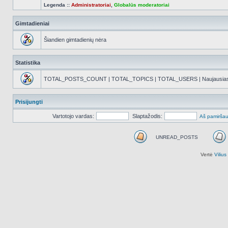
Legenda ::
Administratoriai
,
Globalūs moderatoriai
Gimtadieniai
Šiandien gimtadienių nėra
Statistika
TOTAL_POSTS_COUNT | TOTAL_TOPICS | TOTAL_USERS | Naujausias reg
Prisijungti
Vartotojo vardas:
Slaptažodis:
Aš pamiršau
UNREAD_POSTS
UNREAD_POSTS
Vertė
Viliu