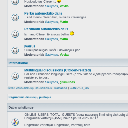
Nusibodo tas Citroen...
Moderatoriai:
Saulynas
,
Vovka
NO_UNREAD_POSTS
Perku automobilio dalis
...kad mano Citroen būtų sveikas ir laimingas
Moderatoriai:
Saulynas
,
Mario
NO_UNREAD_POSTS
Parduodu automobilio dalis
Iš mano Citroen tik šrotas beliko
Moderatoriai:
Saulynas
,
Mario
NO_UNREAD_POSTS
Įvairūs
Siūlau paslaugas, keičiu, dovanoju ir pan...
Moderatoriai:
Saulynas
,
Vovka
NO_UNREAD_POSTS
International
Multilingual discussions (Citroen-related)
For non-Lithuanian language users (в том числе и для русско-говорящи
registered to post
NO_UNREAD_POSTS
Moderatoriai:
Saulynas
,
grumlinas
Ištrinti visus diskusijų sausainėlius
|
Komanda
|
CONTACT_US
Pagrindinis diskusijų puslapis
Dabar prisijungę
ONLINE_USERS_TOTAL_GUESTS (pagal pastarųjų 5 minučių diskusijų a
Daugiausia vartotojų (
4550
) buvo Spa 23 2025, 07:17
Registruoti vartotojai: Registruotų vartotojų nėra