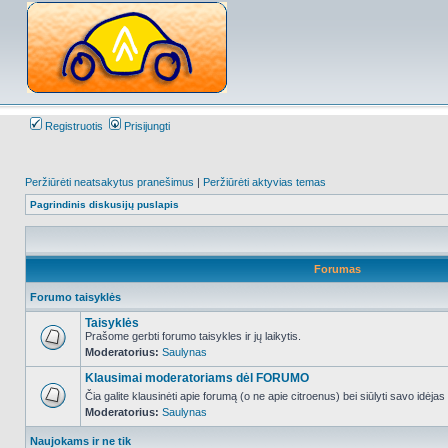
Registruotis
Prisijungti
Peržiūrėti neatsakytus pranešimus
|
Peržiūrėti aktyvias temas
Pagrindinis diskusijų puslapis
Forumas
Forumo taisyklės
Taisyklės
Prašome gerbti forumo taisykles ir jų laikytis.
Moderatorius:
Saulynas
NO_UNREAD_POSTS
Klausimai moderatoriams dėl FORUMO
Čia galite klausinėti apie forumą (o ne apie citroenus) bei siūlyti savo idėja
Moderatorius:
Saulynas
NO_UNREAD_POSTS
Naujokams ir ne tik