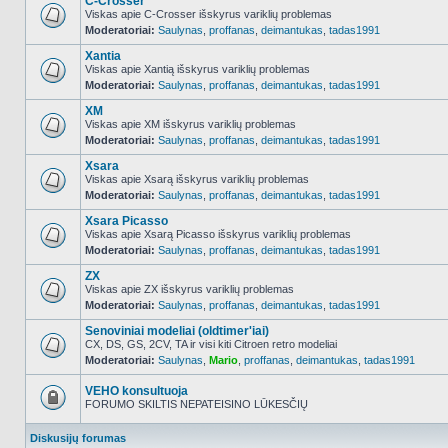
C-Crosser
Viskas apie C-Crosser išskyrus variklių problemas
Moderatoriai:
Saulynas
,
proffanas
,
deimantukas
,
tadas1991
NO_UNREAD_POSTS
Xantia
Viskas apie Xantią išskyrus variklių problemas
Moderatoriai:
Saulynas
,
proffanas
,
deimantukas
,
tadas1991
NO_UNREAD_POSTS
XM
Viskas apie XM išskyrus variklių problemas
Moderatoriai:
Saulynas
,
proffanas
,
deimantukas
,
tadas1991
NO_UNREAD_POSTS
Xsara
Viskas apie Xsarą išskyrus variklių problemas
Moderatoriai:
Saulynas
,
proffanas
,
deimantukas
,
tadas1991
NO_UNREAD_POSTS
Xsara Picasso
Viskas apie Xsarą Picasso išskyrus variklių problemas
Moderatoriai:
Saulynas
,
proffanas
,
deimantukas
,
tadas1991
NO_UNREAD_POSTS
ZX
Viskas apie ZX išskyrus variklių problemas
Moderatoriai:
Saulynas
,
proffanas
,
deimantukas
,
tadas1991
NO_UNREAD_POSTS
Senoviniai modeliai (oldtimer'iai)
CX, DS, GS, 2CV, TA ir visi kiti Citroen retro modeliai
Moderatoriai:
Saulynas
,
Mario
,
proffanas
,
deimantukas
,
tadas1991
NO_UNREAD_POSTS
VEHO konsultuoja
FORUMO SKILTIS NEPATEISINO LŪKESČIŲ
Forumas
užrakintas
Diskusijų forumas