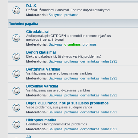
D.U.K.
Dažnai užduodami klausimai. Forumo dalyvių atsakymai
Moderatoriai:
Saulynas
,
proffanas
NO_UNREAD_POSTS
Techninė pagalba
Citrodaktarai
Atsiliepimai apie CITROEN automobilius remontuojančius
meistrus ir gerai, ir blogai
NO_UNREAD_POSTS
Moderatoriai:
Saulynas
,
grumlinas
,
proffanas
Bendri klausimai
Elektra, pakaba ir t.t. (išskyrus variklių problemas)
Moderatoriai:
Saulynas
,
proffanas
,
deimantukas
,
tadas1991
NO_UNREAD_POSTS
Benzininiai varikliai
Visi klausimai susiję su benzininiais varikliais
Moderatoriai:
Saulynas
,
proffanas
,
deimantukas
,
tadas1991
NO_UNREAD_POSTS
Dyzeliniai varikliai
Visi klausimai susiję su dyzeliniais varikliais
Moderatoriai:
Saulynas
,
proffanas
,
deimantukas
,
tadas1991
NO_UNREAD_POSTS
Dujos, dujų įranga ir su ja susijusios problemos
Visos problemos, susijusios su dujine įranga
Moderatoriai:
Saulynas
,
proffanas
,
deimantukas
,
tadas1991
NO_UNREAD_POSTS
Hidropneumatika
Bendrosios hidropneumatikos problemos
Moderatoriai:
Saulynas
,
proffanas
,
deimantukas
,
tadas1991
NO_UNREAD_POSTS
AX