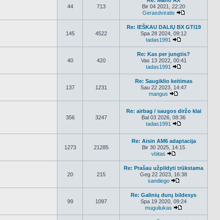
Re: Mano AX
44
713
Bir 04 2021, 22:20
Gerasdviratis
Peržiūrėti nau
Re: IEŠKAU DALIŲ BX GTI19
145
4522
Spa 28 2024, 09:12
tadas1991
Peržiūrėti nauj
Re: Kas per jungtis?
40
420
Vas 13 2022, 00:41
tadas1991
Peržiūrėti nauj
Re: Saugiklio keitimas
137
1231
Sau 22 2023, 14:47
mangus
Peržiūrėti nauja
Re: airbag / saugos diržo klai
356
3247
Bal 03 2026, 08:36
tadas1991
Peržiūrėti nauj
Re: Aisin AM6 adaptacija
1273
21285
Bir 30 2025, 14:15
vbitas
Peržiūrėti naujau
Re: Prašau užpildyti trūkstama
20
215
Geg 22 2023, 16:38
sandiego
Peržiūrėti nauja
Re: Galinių durų bildesys
99
1097
Spa 19 2020, 09:24
muguliukas
Peržiūrėti nauj