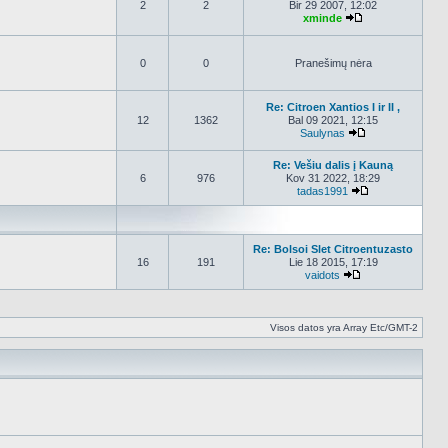
2
2
Bir 29 2007, 12:02
xminde
Peržiūrėti nauja
0
0
Pranešimų nėra
Re: Citroen Xantios I ir II ,
12
1362
Bal 09 2021, 12:15
Saulynas
Peržiūrėti nauja
Re: Vešiu dalis į Kauną
6
976
Kov 31 2022, 18:29
tadas1991
Peržiūrėti nauj
Re: Bolsoi Slet Citroentuzasto
16
191
Lie 18 2015, 17:19
vaidots
Peržiūrėti naujau
Visos datos yra Array Etc/GMT-2