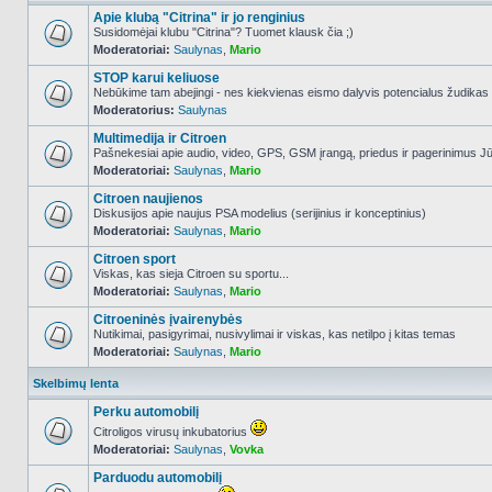
Apie klubą "Citrina" ir jo renginius
Susidomėjai klubu "Citrina"? Tuomet klausk čia ;)
Moderatoriai:
Saulynas
,
Mario
NO_UNREAD_POSTS
STOP karui keliuose
Nebūkime tam abejingi - nes kiekvienas eismo dalyvis potencialus žudikas
Moderatorius:
Saulynas
NO_UNREAD_POSTS
Multimedija ir Citroen
Pašnekesiai apie audio, video, GPS, GSM įrangą, priedus ir pagerinimus Jūs
Moderatoriai:
Saulynas
,
Mario
NO_UNREAD_POSTS
Citroen naujienos
Diskusijos apie naujus PSA modelius (serijinius ir konceptinius)
Moderatoriai:
Saulynas
,
Mario
NO_UNREAD_POSTS
Citroen sport
Viskas, kas sieja Citroen su sportu...
Moderatoriai:
Saulynas
,
Mario
NO_UNREAD_POSTS
Citroeninės įvairenybės
Nutikimai, pasigyrimai, nusivylimai ir viskas, kas netilpo į kitas temas
Moderatoriai:
Saulynas
,
Mario
NO_UNREAD_POSTS
Skelbimų lenta
Perku automobilį
Citroligos virusų inkubatorius
Moderatoriai:
Saulynas
,
Vovka
NO_UNREAD_POSTS
Parduodu automobilį