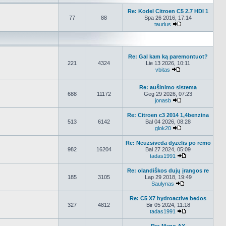
Re: Kodel Citroen C5 2.7 HDI 1
77
88
Spa 26 2016, 17:14
taurius
Peržiūrėti naujau
Re: Gal kam ką paremontuot?
221
4324
Lie 13 2026, 10:11
vbitas
Peržiūrėti naujau
Re: aušinimo sistema
688
11172
Geg 29 2026, 07:23
jonasb
Peržiūrėti naujau
Re: Citroen c3 2014 1,4benzina
513
6142
Bal 04 2026, 08:28
glok20
Peržiūrėti naujau
Re: Neuzsiveda dyzelis po remo
982
16204
Bal 27 2024, 05:09
tadas1991
Peržiūrėti nauj
Re: olandiškos dujų įrangos re
185
3105
Lap 29 2018, 19:49
Saulynas
Peržiūrėti nauja
Re: C5 X7 hydroactive bedos
327
4812
Bir 05 2024, 11:18
tadas1991
Peržiūrėti nauj