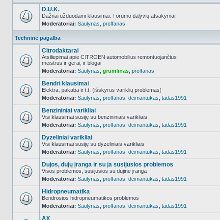
D.U.K.
Dažnai užduodami klausimai. Forumo dalyvių atsakymai
Moderatoriai:
Saulynas
,
proffanas
NO_UNREAD_POSTS
Techninė pagalba
Citrodaktarai
Atsiliepimai apie CITROEN automobilius remontuojančius
meistrus ir gerai, ir blogai
NO_UNREAD_POSTS
Moderatoriai:
Saulynas
,
grumlinas
,
proffanas
Bendri klausimai
Elektra, pakaba ir t.t. (išskyrus variklių problemas)
Moderatoriai:
Saulynas
,
proffanas
,
deimantukas
,
tadas1991
NO_UNREAD_POSTS
Benzininiai varikliai
Visi klausimai susiję su benzininiais varikliais
Moderatoriai:
Saulynas
,
proffanas
,
deimantukas
,
tadas1991
NO_UNREAD_POSTS
Dyzeliniai varikliai
Visi klausimai susiję su dyzeliniais varikliais
Moderatoriai:
Saulynas
,
proffanas
,
deimantukas
,
tadas1991
NO_UNREAD_POSTS
Dujos, dujų įranga ir su ja susijusios problemos
Visos problemos, susijusios su dujine įranga
Moderatoriai:
Saulynas
,
proffanas
,
deimantukas
,
tadas1991
NO_UNREAD_POSTS
Hidropneumatika
Bendrosios hidropneumatikos problemos
Moderatoriai:
Saulynas
,
proffanas
,
deimantukas
,
tadas1991
NO_UNREAD_POSTS
AX