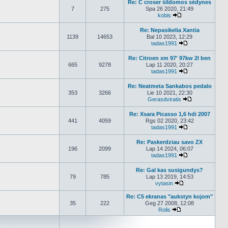
Re: C croser šildomos sėdynes
7
275
Spa 26 2020, 21:49
kobis
Peržiūrėti naujaus
Re: Nepasikelia Xantia
1139
14653
Bal 10 2023, 12:29
tadas1991
Peržiūrėti nauj
Re: Citroen xm 97' 97kw 2l ben
665
9278
Lap 11 2020, 20:27
tadas1991
Peržiūrėti nauj
Re: Neatmeta Sankabos pedalo
353
3266
Lie 10 2021, 22:30
Gerasdviratis
Peržiūrėti nau
Re: Xsara Picasso 1,6 hdi 2007
441
4059
Rgs 02 2020, 23:42
tadas1991
Peržiūrėti nauj
Re: Paskerdziau savo ZX
196
2099
Lap 14 2024, 06:07
tadas1991
Peržiūrėti nauj
Re: Gal kas susigundys?
79
785
Lap 13 2019, 14:53
vytasin
Peržiūrėti naujau
Re: C5 ekranas "aukstyn kojom"
35
222
Geg 27 2008, 12:08
Rolis
Peržiūrėti naujaus