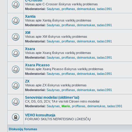
C-Crosser
Viskas apie C-Crosser išskyrus variklių problemas
Moderatoriai:
Saulynas
,
proffanas
,
deimantukas
,
tadas1991
NO_UNREAD_POSTS
Xantia
Viskas apie Xantią išskyrus variklių problemas
Moderatoriai:
Saulynas
,
proffanas
,
deimantukas
,
tadas1991
NO_UNREAD_POSTS
XM
Viskas apie XM išskyrus variklių problemas
Moderatoriai:
Saulynas
,
proffanas
,
deimantukas
,
tadas1991
NO_UNREAD_POSTS
Xsara
Viskas apie Xsarą išskyrus variklių problemas
Moderatoriai:
Saulynas
,
proffanas
,
deimantukas
,
tadas1991
NO_UNREAD_POSTS
Xsara Picasso
Viskas apie Xsarą Picasso išskyrus variklių problemas
Moderatoriai:
Saulynas
,
proffanas
,
deimantukas
,
tadas1991
NO_UNREAD_POSTS
ZX
Viskas apie ZX išskyrus variklių problemas
Moderatoriai:
Saulynas
,
proffanas
,
deimantukas
,
tadas1991
NO_UNREAD_POSTS
Senoviniai modeliai (oldtimer'iai)
CX, DS, GS, 2CV, TA ir visi kiti Citroen retro modeliai
Moderatoriai:
Saulynas
,
Mario
,
proffanas
,
deimantukas
,
tadas1991
NO_UNREAD_POSTS
VEHO konsultuoja
FORUMO SKILTIS NEPATEISINO LŪKESČIŲ
Forumas
užrakintas
Diskusijų forumas