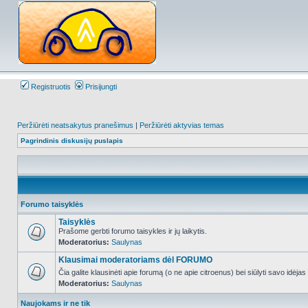
Registruotis
Prisijungti
Peržiūrėti neatsakytus pranešimus
|
Peržiūrėti aktyvias temas
Pagrindinis diskusijų puslapis
Forumo taisyklės
Taisyklės
Prašome gerbti forumo taisykles ir jų laikytis.
Moderatorius:
Saulynas
NO_UNREAD_POSTS
Klausimai moderatoriams dėl FORUMO
Čia galite klausinėti apie forumą (o ne apie citroenus) bei siūlyti savo idėja
Moderatorius:
Saulynas
NO_UNREAD_POSTS
Naujokams ir ne tik