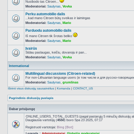
Nusibodo tas Citroen...
Moderatoriai:
Saulynas
,
Vovka
NO_UNREAD_POSTS
Perku automobilio dalis
...kad mano Citroen būtų sveikas ir laimingas
Moderatoriai:
Saulynas
,
Mario
NO_UNREAD_POSTS
Parduodu automobilio dalis
Iš mano Citroen tik šrotas beliko
Moderatoriai:
Saulynas
,
Mario
NO_UNREAD_POSTS
Įvairūs
Siūlau paslaugas, keičiu, dovanoju ir pan...
Moderatoriai:
Saulynas
,
Vovka
NO_UNREAD_POSTS
International
Multilingual discussions (Citroen-related)
For non-Lithuanian language users (в том числе и для русско-говорящих 
Moderatoriai:
Saulynas
,
grumlinas
NO_UNREAD_POSTS
Ištrinti visus diskusijų sausainėlius
|
Komanda
|
CONTACT_US
Pagrindinis diskusijų puslapis
Dabar prisijungę
ONLINE_USERS_TOTAL_GUESTS (pagal pastarųjų 5 minučių diskusijų a
Daugiausia vartotojų (
4550
) buvo Spa 23 2025, 07:17
Registruoti vartotojai:
Bing [Bot]
Legenda ::
Administratoriai
,
Globalūs moderatoriai