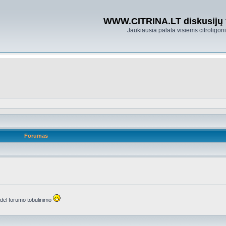
WWW.CITRINA.LT diskusijų
Jaukiausia palata visiems citroligo
Forumas
s dėl forumo tobulinimo