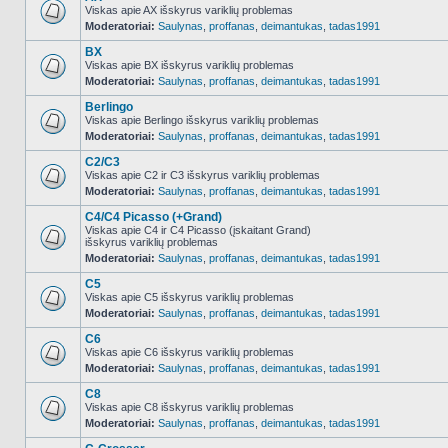
Viskas apie AX išskyrus variklių problemas
Moderatoriai:
Saulynas
,
proffanas
,
deimantukas
,
tadas1991
NO_UNREAD_POSTS
BX
Viskas apie BX išskyrus variklių problemas
Moderatoriai:
Saulynas
,
proffanas
,
deimantukas
,
tadas1991
NO_UNREAD_POSTS
Berlingo
Viskas apie Berlingo išskyrus variklių problemas
Moderatoriai:
Saulynas
,
proffanas
,
deimantukas
,
tadas1991
NO_UNREAD_POSTS
C2/C3
Viskas apie C2 ir C3 išskyrus variklių problemas
Moderatoriai:
Saulynas
,
proffanas
,
deimantukas
,
tadas1991
NO_UNREAD_POSTS
C4/C4 Picasso (+Grand)
Viskas apie C4 ir C4 Picasso (įskaitant Grand)
išskyrus variklių problemas
NO_UNREAD_POSTS
Moderatoriai:
Saulynas
,
proffanas
,
deimantukas
,
tadas1991
C5
Viskas apie C5 išskyrus variklių problemas
Moderatoriai:
Saulynas
,
proffanas
,
deimantukas
,
tadas1991
NO_UNREAD_POSTS
C6
Viskas apie C6 išskyrus variklių problemas
Moderatoriai:
Saulynas
,
proffanas
,
deimantukas
,
tadas1991
NO_UNREAD_POSTS
C8
Viskas apie C8 išskyrus variklių problemas
Moderatoriai:
Saulynas
,
proffanas
,
deimantukas
,
tadas1991
NO_UNREAD_POSTS