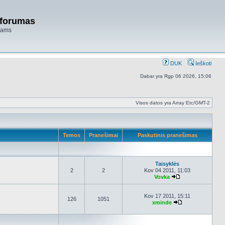
 forumas
niams
DUK
Ieškoti
Dabar yra Rgp 06 2026, 15:06
Visos datos yra Array Etc/GMT-2
Temos
Pranešimai
Paskutinis pranešimas
Taisyklės
2
2
Kov 04 2011, 11:03
Vovka
Peržiūrėti naujau
Kov 17 2011, 15:11
126
1051
xminde
Peržiūrėti nauja