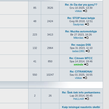
Re: Ar čia dar yra gyvų??
85
3526
Gru 10 2025, 13:30
vbitas
Peržiūrėti naujau
Re: STOP karui kelyje
48
2424
Geg 06 2018, 12:51
Saulynas
Peržiūrėti nauja
Re: Muzika automobilyje
223
3413
Bir 27 2023, 16:26
Milordas
Peržiūrėti nauja
Re: naujas DS5
132
2964
Spa 31 2023, 11:10
tadas1991
Peržiūrėti nauj
Re: Citroen WTCC
41
850
Spa 14 2014, 19:46
xminde
Peržiūrėti nauja
Re: CITRAMONAI
550
10247
Sau 01 2025, 16:55
vbitas
Peržiūrėti naujau
Re: Šiek tiek info perkantiems
2
26
Lap 20 2014, 00:45
HeLLmiX
Peržiūrėti nauja
Kaip teisingai naudotis skelbi