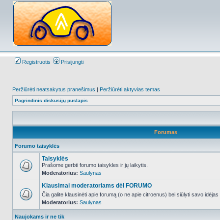
Registruotis
Prisijungti
Peržiūrėti neatsakytus pranešimus
|
Peržiūrėti aktyvias temas
Pagrindinis diskusijų puslapis
Forumas
Forumo taisyklės
Taisyklės
Prašome gerbti forumo taisykles ir jų laikytis.
Moderatorius:
Saulynas
NO_UNREAD_POSTS
Klausimai moderatoriams dėl FORUMO
Čia galite klausinėti apie forumą (o ne apie citroenus) bei siūlyti savo idėja
Moderatorius:
Saulynas
NO_UNREAD_POSTS
Naujokams ir ne tik