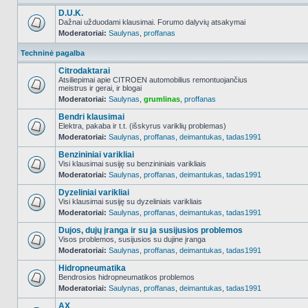
D.U.K.
Dažnai užduodami klausimai. Forumo dalyvių atsakymai
Moderatoriai:
Saulynas
,
proffanas
NO_UNREAD_POSTS
Techninė pagalba
Citrodaktarai
Atsiliepimai apie CITROEN automobilius remontuojančius
meistrus ir gerai, ir blogai
NO_UNREAD_POSTS
Moderatoriai:
Saulynas
,
grumlinas
,
proffanas
Bendri klausimai
Elektra, pakaba ir t.t. (išskyrus variklių problemas)
Moderatoriai:
Saulynas
,
proffanas
,
deimantukas
,
tadas1991
NO_UNREAD_POSTS
Benzininiai varikliai
Visi klausimai susiję su benzininiais varikliais
Moderatoriai:
Saulynas
,
proffanas
,
deimantukas
,
tadas1991
NO_UNREAD_POSTS
Dyzeliniai varikliai
Visi klausimai susiję su dyzeliniais varikliais
Moderatoriai:
Saulynas
,
proffanas
,
deimantukas
,
tadas1991
NO_UNREAD_POSTS
Dujos, dujų įranga ir su ja susijusios problemos
Visos problemos, susijusios su dujine įranga
Moderatoriai:
Saulynas
,
proffanas
,
deimantukas
,
tadas1991
NO_UNREAD_POSTS
Hidropneumatika
Bendrosios hidropneumatikos problemos
Moderatoriai:
Saulynas
,
proffanas
,
deimantukas
,
tadas1991
NO_UNREAD_POSTS
AX