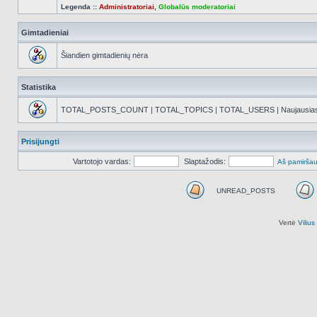
Legenda ::
Administratoriai
,
Globalūs moderatoriai
Gimtadieniai
Šiandien gimtadienių nėra
Statistika
TOTAL_POSTS_COUNT | TOTAL_TOPICS | TOTAL_USERS | Naujausias reg
Prisijungti
Vartotojo vardas:
Slaptažodis:
Aš pamiršau
UNREAD_POSTS
UNREAD_POSTS
Vertė
Viliu