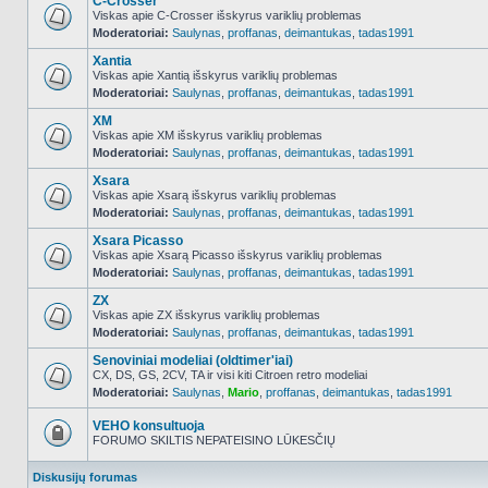
C-Crosser
Viskas apie C-Crosser išskyrus variklių problemas
Moderatoriai:
Saulynas
,
proffanas
,
deimantukas
,
tadas1991
NO_UNREAD_POSTS
Xantia
Viskas apie Xantią išskyrus variklių problemas
Moderatoriai:
Saulynas
,
proffanas
,
deimantukas
,
tadas1991
NO_UNREAD_POSTS
XM
Viskas apie XM išskyrus variklių problemas
Moderatoriai:
Saulynas
,
proffanas
,
deimantukas
,
tadas1991
NO_UNREAD_POSTS
Xsara
Viskas apie Xsarą išskyrus variklių problemas
Moderatoriai:
Saulynas
,
proffanas
,
deimantukas
,
tadas1991
NO_UNREAD_POSTS
Xsara Picasso
Viskas apie Xsarą Picasso išskyrus variklių problemas
Moderatoriai:
Saulynas
,
proffanas
,
deimantukas
,
tadas1991
NO_UNREAD_POSTS
ZX
Viskas apie ZX išskyrus variklių problemas
Moderatoriai:
Saulynas
,
proffanas
,
deimantukas
,
tadas1991
NO_UNREAD_POSTS
Senoviniai modeliai (oldtimer'iai)
CX, DS, GS, 2CV, TA ir visi kiti Citroen retro modeliai
Moderatoriai:
Saulynas
,
Mario
,
proffanas
,
deimantukas
,
tadas1991
NO_UNREAD_POSTS
VEHO konsultuoja
FORUMO SKILTIS NEPATEISINO LŪKESČIŲ
Forumas
užrakintas
Diskusijų forumas