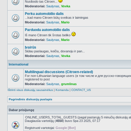
Nusibodo tas Citroen...
Moderatoriai:
Saulynas
,
Vovka
NO_UNREAD_POSTS
Perku automobilio dalis
...kad mano Citroen būtų sveikas ir laimingas
Moderatoriai:
Saulynas
,
Mario
NO_UNREAD_POSTS
Parduodu automobilio dalis
Iš mano Citroen tik šrotas beliko
Moderatoriai:
Saulynas
,
Mario
NO_UNREAD_POSTS
Įvairūs
Siūlau paslaugas, keičiu, dovanoju ir pan...
Moderatoriai:
Saulynas
,
Vovka
NO_UNREAD_POSTS
International
Multilingual discussions (Citroen-related)
For non-Lithuanian language users (в том числе и для русско-говорящи
registered to post
NO_UNREAD_POSTS
Moderatoriai:
Saulynas
,
grumlinas
Ištrinti visus diskusijų sausainėlius
|
Komanda
|
CONTACT_US
Pagrindinis diskusijų puslapis
Dabar prisijungę
ONLINE_USERS_TOTAL_GUESTS (pagal pastarųjų 5 minučių diskusijų a
Daugiausia vartotojų (
4550
) buvo Spa 23 2025, 07:17
Registruoti vartotojai:
Google [Bot]