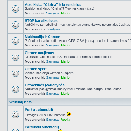
Apie klubą "Citrina" ir jo renginius
Susidomėjai klubu "Citrina"? Tuomet klausk čia ;)
Moderatoriai:
Saulynas
,
Mario
NO_UNREAD_POSTS
STOP karui keliuose
Nebūkime tam abejingi - nes kiekvienas eismo dalyvis potencialus žudikas
Moderatorius:
Saulynas
NO_UNREAD_POSTS
Multimedija ir Citroen
Pašnekesiai apie audio, video, GPS, GSM įrangą, priedus ir pagerinimus Jūs
Moderatoriai:
Saulynas
,
Mario
NO_UNREAD_POSTS
Citroen naujienos
Diskusijos apie naujus PSA modelius (serijinius ir konceptinius)
Moderatoriai:
Saulynas
,
Mario
NO_UNREAD_POSTS
Citroen sport
Viskas, kas sieja Citroen su sportu...
Moderatoriai:
Saulynas
,
Mario
NO_UNREAD_POSTS
Citroeninės įvairenybės
Nutikimai, pasigyrimai, nusivylimai ir viskas, kas netilpo į kitas temas
Moderatoriai:
Saulynas
,
Mario
NO_UNREAD_POSTS
Skelbimų lenta
Perku automobilį
Citroligos virusų inkubatorius
Moderatoriai:
Saulynas
,
Vovka
NO_UNREAD_POSTS
Parduodu automobilį