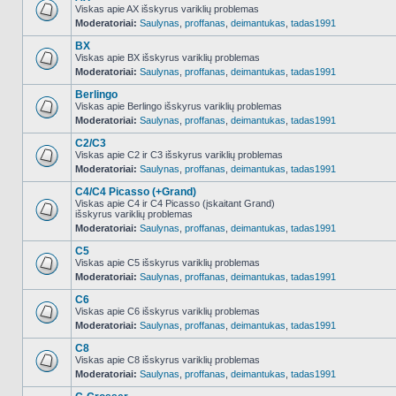
Viskas apie AX išskyrus variklių problemas
Moderatoriai:
Saulynas
,
proffanas
,
deimantukas
,
tadas1991
NO_UNREAD_POSTS
BX
Viskas apie BX išskyrus variklių problemas
Moderatoriai:
Saulynas
,
proffanas
,
deimantukas
,
tadas1991
NO_UNREAD_POSTS
Berlingo
Viskas apie Berlingo išskyrus variklių problemas
Moderatoriai:
Saulynas
,
proffanas
,
deimantukas
,
tadas1991
NO_UNREAD_POSTS
C2/C3
Viskas apie C2 ir C3 išskyrus variklių problemas
Moderatoriai:
Saulynas
,
proffanas
,
deimantukas
,
tadas1991
NO_UNREAD_POSTS
C4/C4 Picasso (+Grand)
Viskas apie C4 ir C4 Picasso (įskaitant Grand)
išskyrus variklių problemas
NO_UNREAD_POSTS
Moderatoriai:
Saulynas
,
proffanas
,
deimantukas
,
tadas1991
C5
Viskas apie C5 išskyrus variklių problemas
Moderatoriai:
Saulynas
,
proffanas
,
deimantukas
,
tadas1991
NO_UNREAD_POSTS
C6
Viskas apie C6 išskyrus variklių problemas
Moderatoriai:
Saulynas
,
proffanas
,
deimantukas
,
tadas1991
NO_UNREAD_POSTS
C8
Viskas apie C8 išskyrus variklių problemas
Moderatoriai:
Saulynas
,
proffanas
,
deimantukas
,
tadas1991
NO_UNREAD_POSTS