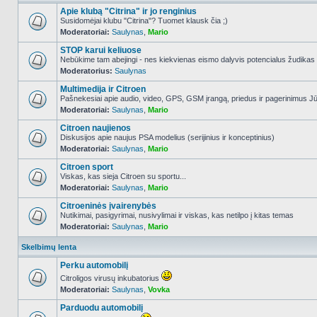
Apie klubą "Citrina" ir jo renginius
Susidomėjai klubu "Citrina"? Tuomet klausk čia ;)
Moderatoriai:
Saulynas
,
Mario
NO_UNREAD_POSTS
STOP karui keliuose
Nebūkime tam abejingi - nes kiekvienas eismo dalyvis potencialus žudikas
Moderatorius:
Saulynas
NO_UNREAD_POSTS
Multimedija ir Citroen
Pašnekesiai apie audio, video, GPS, GSM įrangą, priedus ir pagerinimus Jūs
Moderatoriai:
Saulynas
,
Mario
NO_UNREAD_POSTS
Citroen naujienos
Diskusijos apie naujus PSA modelius (serijinius ir konceptinius)
Moderatoriai:
Saulynas
,
Mario
NO_UNREAD_POSTS
Citroen sport
Viskas, kas sieja Citroen su sportu...
Moderatoriai:
Saulynas
,
Mario
NO_UNREAD_POSTS
Citroeninės įvairenybės
Nutikimai, pasigyrimai, nusivylimai ir viskas, kas netilpo į kitas temas
Moderatoriai:
Saulynas
,
Mario
NO_UNREAD_POSTS
Skelbimų lenta
Perku automobilį
Citroligos virusų inkubatorius
Moderatoriai:
Saulynas
,
Vovka
NO_UNREAD_POSTS
Parduodu automobilį