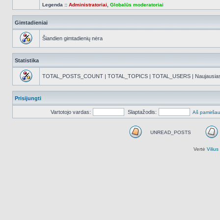
Legenda ::
Administratoriai
,
Globalūs moderatoriai
Gimtadieniai
Šiandien gimtadienių nėra
Statistika
TOTAL_POSTS_COUNT | TOTAL_TOPICS | TOTAL_USERS | Naujausias reg
Prisijungti
Vartotojo vardas:
Slaptažodis:
Aš pamiršau
UNREAD_POSTS
UNREAD_POSTS
Vertė
Viliu