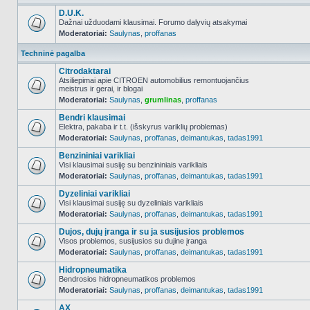
D.U.K.
Dažnai užduodami klausimai. Forumo dalyvių atsakymai
Moderatoriai:
Saulynas
,
proffanas
NO_UNREAD_POSTS
Techninė pagalba
Citrodaktarai
Atsiliepimai apie CITROEN automobilius remontuojančius
meistrus ir gerai, ir blogai
NO_UNREAD_POSTS
Moderatoriai:
Saulynas
,
grumlinas
,
proffanas
Bendri klausimai
Elektra, pakaba ir t.t. (išskyrus variklių problemas)
Moderatoriai:
Saulynas
,
proffanas
,
deimantukas
,
tadas1991
NO_UNREAD_POSTS
Benzininiai varikliai
Visi klausimai susiję su benzininiais varikliais
Moderatoriai:
Saulynas
,
proffanas
,
deimantukas
,
tadas1991
NO_UNREAD_POSTS
Dyzeliniai varikliai
Visi klausimai susiję su dyzeliniais varikliais
Moderatoriai:
Saulynas
,
proffanas
,
deimantukas
,
tadas1991
NO_UNREAD_POSTS
Dujos, dujų įranga ir su ja susijusios problemos
Visos problemos, susijusios su dujine įranga
Moderatoriai:
Saulynas
,
proffanas
,
deimantukas
,
tadas1991
NO_UNREAD_POSTS
Hidropneumatika
Bendrosios hidropneumatikos problemos
Moderatoriai:
Saulynas
,
proffanas
,
deimantukas
,
tadas1991
NO_UNREAD_POSTS
AX