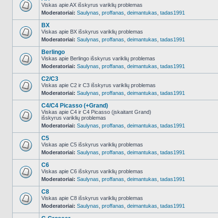
Viskas apie AX išskyrus variklių problemas
Moderatoriai:
Saulynas
,
proffanas
,
deimantukas
,
tadas1991
NO_UNREAD_POSTS
BX
Viskas apie BX išskyrus variklių problemas
Moderatoriai:
Saulynas
,
proffanas
,
deimantukas
,
tadas1991
NO_UNREAD_POSTS
Berlingo
Viskas apie Berlingo išskyrus variklių problemas
Moderatoriai:
Saulynas
,
proffanas
,
deimantukas
,
tadas1991
NO_UNREAD_POSTS
C2/C3
Viskas apie C2 ir C3 išskyrus variklių problemas
Moderatoriai:
Saulynas
,
proffanas
,
deimantukas
,
tadas1991
NO_UNREAD_POSTS
C4/C4 Picasso (+Grand)
Viskas apie C4 ir C4 Picasso (įskaitant Grand)
išskyrus variklių problemas
NO_UNREAD_POSTS
Moderatoriai:
Saulynas
,
proffanas
,
deimantukas
,
tadas1991
C5
Viskas apie C5 išskyrus variklių problemas
Moderatoriai:
Saulynas
,
proffanas
,
deimantukas
,
tadas1991
NO_UNREAD_POSTS
C6
Viskas apie C6 išskyrus variklių problemas
Moderatoriai:
Saulynas
,
proffanas
,
deimantukas
,
tadas1991
NO_UNREAD_POSTS
C8
Viskas apie C8 išskyrus variklių problemas
Moderatoriai:
Saulynas
,
proffanas
,
deimantukas
,
tadas1991
NO_UNREAD_POSTS