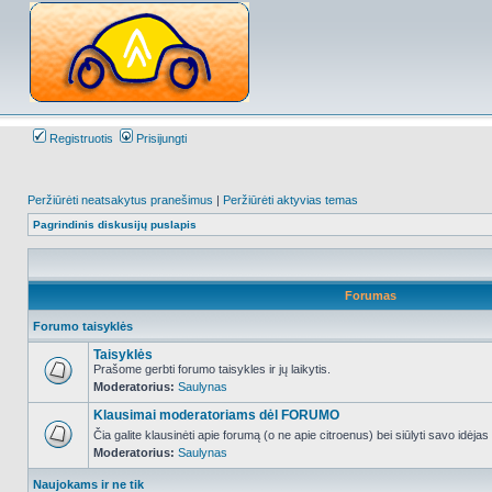
Registruotis
Prisijungti
Peržiūrėti neatsakytus pranešimus
|
Peržiūrėti aktyvias temas
Pagrindinis diskusijų puslapis
Forumas
Forumo taisyklės
Taisyklės
Prašome gerbti forumo taisykles ir jų laikytis.
Moderatorius:
Saulynas
NO_UNREAD_POSTS
Klausimai moderatoriams dėl FORUMO
Čia galite klausinėti apie forumą (o ne apie citroenus) bei siūlyti savo idėja
Moderatorius:
Saulynas
NO_UNREAD_POSTS
Naujokams ir ne tik