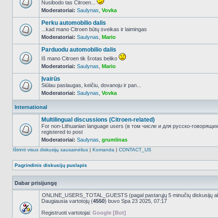
Nusibodo tas Citroen...
Moderatoriai:
Saulynas
,
Vovka
NO_UNREAD_POSTS
Perku automobilio dalis
...kad mano Citroen būtų sveikas ir laimingas
Moderatoriai:
Saulynas
,
Mario
NO_UNREAD_POSTS
Parduodu automobilio dalis
Iš mano Citroen tik šrotas beliko
Moderatoriai:
Saulynas
,
Mario
NO_UNREAD_POSTS
Įvairūs
Siūlau paslaugas, keičiu, dovanoju ir pan...
Moderatoriai:
Saulynas
,
Vovka
NO_UNREAD_POSTS
International
Multilingual discussions (Citroen-related)
For non-Lithuanian language users (в том числе и для русско-говорящи
registered to post
NO_UNREAD_POSTS
Moderatoriai:
Saulynas
,
grumlinas
Ištrinti visus diskusijų sausainėlius
|
Komanda
|
CONTACT_US
Pagrindinis diskusijų puslapis
Dabar prisijungę
ONLINE_USERS_TOTAL_GUESTS (pagal pastarųjų 5 minučių diskusijų a
Daugiausia vartotojų (
4550
) buvo Spa 23 2025, 07:17
Registruoti vartotojai:
Google [Bot]