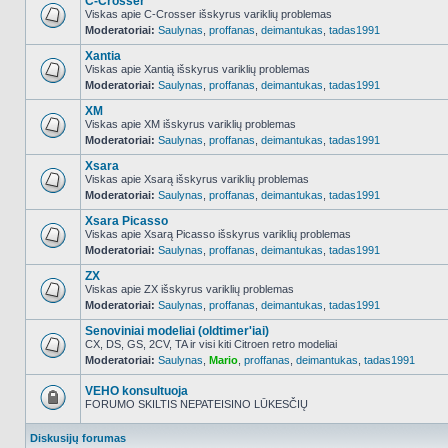
C-Crosser
Viskas apie C-Crosser išskyrus variklių problemas
Moderatoriai:
Saulynas
,
proffanas
,
deimantukas
,
tadas1991
NO_UNREAD_POSTS
Xantia
Viskas apie Xantią išskyrus variklių problemas
Moderatoriai:
Saulynas
,
proffanas
,
deimantukas
,
tadas1991
NO_UNREAD_POSTS
XM
Viskas apie XM išskyrus variklių problemas
Moderatoriai:
Saulynas
,
proffanas
,
deimantukas
,
tadas1991
NO_UNREAD_POSTS
Xsara
Viskas apie Xsarą išskyrus variklių problemas
Moderatoriai:
Saulynas
,
proffanas
,
deimantukas
,
tadas1991
NO_UNREAD_POSTS
Xsara Picasso
Viskas apie Xsarą Picasso išskyrus variklių problemas
Moderatoriai:
Saulynas
,
proffanas
,
deimantukas
,
tadas1991
NO_UNREAD_POSTS
ZX
Viskas apie ZX išskyrus variklių problemas
Moderatoriai:
Saulynas
,
proffanas
,
deimantukas
,
tadas1991
NO_UNREAD_POSTS
Senoviniai modeliai (oldtimer'iai)
CX, DS, GS, 2CV, TA ir visi kiti Citroen retro modeliai
Moderatoriai:
Saulynas
,
Mario
,
proffanas
,
deimantukas
,
tadas1991
NO_UNREAD_POSTS
VEHO konsultuoja
FORUMO SKILTIS NEPATEISINO LŪKESČIŲ
Forumas
užrakintas
Diskusijų forumas