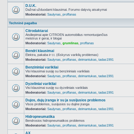
D.U.K.
Dažnai užduodami klausimai. Forumo dalyvių atsakymai
Moderatoriai:
Saulynas
,
proffanas
NO_UNREAD_POSTS
Techninė pagalba
Citrodaktarai
Atsiliepimai apie CITROEN automobilius remontuojančius
meistrus ir gerai, ir blogai
NO_UNREAD_POSTS
Moderatoriai:
Saulynas
,
grumlinas
,
proffanas
Bendri klausimai
Elektra, pakaba ir t.t. (išskyrus variklių problemas)
Moderatoriai:
Saulynas
,
proffanas
,
deimantukas
,
tadas1991
NO_UNREAD_POSTS
Benzininiai varikliai
Visi klausimai susiję su benzininiais varikliais
Moderatoriai:
Saulynas
,
proffanas
,
deimantukas
,
tadas1991
NO_UNREAD_POSTS
Dyzeliniai varikliai
Visi klausimai susiję su dyzeliniais varikliais
Moderatoriai:
Saulynas
,
proffanas
,
deimantukas
,
tadas1991
NO_UNREAD_POSTS
Dujos, dujų įranga ir su ja susijusios problemos
Visos problemos, susijusios su dujine įranga
Moderatoriai:
Saulynas
,
proffanas
,
deimantukas
,
tadas1991
NO_UNREAD_POSTS
Hidropneumatika
Bendrosios hidropneumatikos problemos
Moderatoriai:
Saulynas
,
proffanas
,
deimantukas
,
tadas1991
NO_UNREAD_POSTS
AX