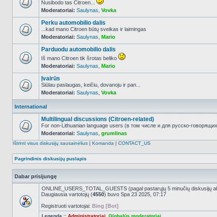
Nusibodo tas Citroen...
Moderatoriai:
Saulynas
,
Vovka
NO_UNREAD_POSTS
Perku automobilio dalis
...kad mano Citroen būtų sveikas ir laimingas
Moderatoriai:
Saulynas
,
Mario
NO_UNREAD_POSTS
Parduodu automobilio dalis
Iš mano Citroen tik šrotas beliko
Moderatoriai:
Saulynas
,
Mario
NO_UNREAD_POSTS
Įvairūs
Siūlau paslaugas, keičiu, dovanoju ir pan...
Moderatoriai:
Saulynas
,
Vovka
NO_UNREAD_POSTS
International
Multilingual discussions (Citroen-related)
For non-Lithuanian language users (в том числе и для русско-говорящих 
Moderatoriai:
Saulynas
,
grumlinas
NO_UNREAD_POSTS
Ištrinti visus diskusijų sausainėlius
|
Komanda
|
CONTACT_US
Pagrindinis diskusijų puslapis
Dabar prisijungę
ONLINE_USERS_TOTAL_GUESTS (pagal pastarųjų 5 minučių diskusijų a
Daugiausia vartotojų (
4550
) buvo Spa 23 2025, 07:17
Registruoti vartotojai:
Bing [Bot]
Legenda ::
Administratoriai
,
Globalūs moderatoriai