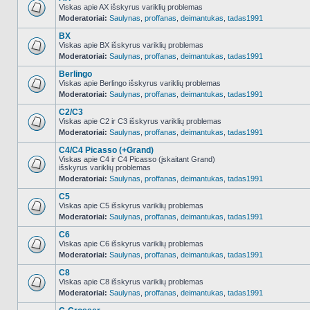
Viskas apie AX išskyrus variklių problemas
Moderatoriai:
Saulynas
,
proffanas
,
deimantukas
,
tadas1991
NO_UNREAD_POSTS
BX
Viskas apie BX išskyrus variklių problemas
Moderatoriai:
Saulynas
,
proffanas
,
deimantukas
,
tadas1991
NO_UNREAD_POSTS
Berlingo
Viskas apie Berlingo išskyrus variklių problemas
Moderatoriai:
Saulynas
,
proffanas
,
deimantukas
,
tadas1991
NO_UNREAD_POSTS
C2/C3
Viskas apie C2 ir C3 išskyrus variklių problemas
Moderatoriai:
Saulynas
,
proffanas
,
deimantukas
,
tadas1991
NO_UNREAD_POSTS
C4/C4 Picasso (+Grand)
Viskas apie C4 ir C4 Picasso (įskaitant Grand)
išskyrus variklių problemas
NO_UNREAD_POSTS
Moderatoriai:
Saulynas
,
proffanas
,
deimantukas
,
tadas1991
C5
Viskas apie C5 išskyrus variklių problemas
Moderatoriai:
Saulynas
,
proffanas
,
deimantukas
,
tadas1991
NO_UNREAD_POSTS
C6
Viskas apie C6 išskyrus variklių problemas
Moderatoriai:
Saulynas
,
proffanas
,
deimantukas
,
tadas1991
NO_UNREAD_POSTS
C8
Viskas apie C8 išskyrus variklių problemas
Moderatoriai:
Saulynas
,
proffanas
,
deimantukas
,
tadas1991
NO_UNREAD_POSTS