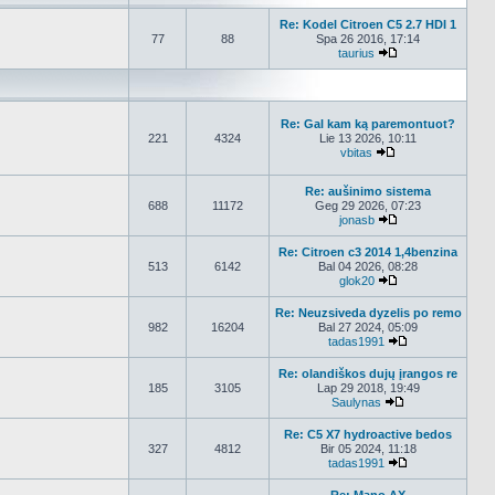
Re: Kodel Citroen C5 2.7 HDI 1
77
88
Spa 26 2016, 17:14
taurius
Peržiūrėti naujau
Re: Gal kam ką paremontuot?
221
4324
Lie 13 2026, 10:11
vbitas
Peržiūrėti naujau
Re: aušinimo sistema
688
11172
Geg 29 2026, 07:23
jonasb
Peržiūrėti naujau
Re: Citroen c3 2014 1,4benzina
513
6142
Bal 04 2026, 08:28
glok20
Peržiūrėti naujau
Re: Neuzsiveda dyzelis po remo
982
16204
Bal 27 2024, 05:09
tadas1991
Peržiūrėti nauj
Re: olandiškos dujų įrangos re
185
3105
Lap 29 2018, 19:49
Saulynas
Peržiūrėti nauja
Re: C5 X7 hydroactive bedos
327
4812
Bir 05 2024, 11:18
tadas1991
Peržiūrėti nauj