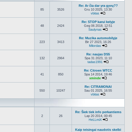
Re: Ar čia dar yra gyvų??
85
3526
Gru 10 2025, 13:30
vbitas
Peržiūrėti naujau
Re: STOP karui kelyje
48
2424
Geg 06 2018, 12:51
Saulynas
Peržiūrėti nauja
Re: Muzika automobilyje
223
3413
Bir 27 2023, 16:26
Milordas
Peržiūrėti nauja
Re: naujas DS5
132
2964
Spa 31 2023, 11:10
tadas1991
Peržiūrėti nauj
Re: Citroen WTCC
41
850
Spa 14 2014, 19:46
xminde
Peržiūrėti nauja
Re: CITRAMONAI
550
10247
Sau 01 2025, 16:55
vbitas
Peržiūrėti naujau
Re: Šiek tiek info perkantiems
2
26
Lap 20 2014, 00:45
HeLLmiX
Peržiūrėti nauja
Kaip teisingai naudotis skelbi