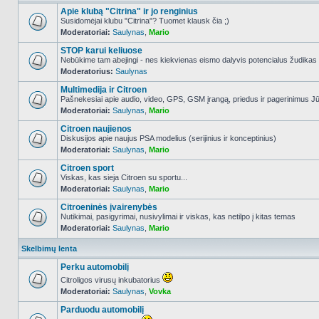
Apie klubą "Citrina" ir jo renginius
Susidomėjai klubu "Citrina"? Tuomet klausk čia ;)
Moderatoriai:
Saulynas
,
Mario
NO_UNREAD_POSTS
STOP karui keliuose
Nebūkime tam abejingi - nes kiekvienas eismo dalyvis potencialus žudikas
Moderatorius:
Saulynas
NO_UNREAD_POSTS
Multimedija ir Citroen
Pašnekesiai apie audio, video, GPS, GSM įrangą, priedus ir pagerinimus Jūs
Moderatoriai:
Saulynas
,
Mario
NO_UNREAD_POSTS
Citroen naujienos
Diskusijos apie naujus PSA modelius (serijinius ir konceptinius)
Moderatoriai:
Saulynas
,
Mario
NO_UNREAD_POSTS
Citroen sport
Viskas, kas sieja Citroen su sportu...
Moderatoriai:
Saulynas
,
Mario
NO_UNREAD_POSTS
Citroeninės įvairenybės
Nutikimai, pasigyrimai, nusivylimai ir viskas, kas netilpo į kitas temas
Moderatoriai:
Saulynas
,
Mario
NO_UNREAD_POSTS
Skelbimų lenta
Perku automobilį
Citroligos virusų inkubatorius
Moderatoriai:
Saulynas
,
Vovka
NO_UNREAD_POSTS
Parduodu automobilį