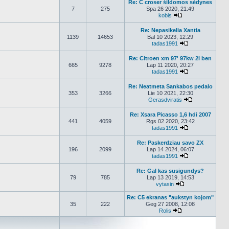
Re: C croser šildomos sėdynes
7
275
Spa 26 2020, 21:49
kobis
Peržiūrėti naujaus
Re: Nepasikelia Xantia
1139
14653
Bal 10 2023, 12:29
tadas1991
Peržiūrėti nauj
Re: Citroen xm 97' 97kw 2l ben
665
9278
Lap 11 2020, 20:27
tadas1991
Peržiūrėti nauj
Re: Neatmeta Sankabos pedalo
353
3266
Lie 10 2021, 22:30
Gerasdviratis
Peržiūrėti nau
Re: Xsara Picasso 1,6 hdi 2007
441
4059
Rgs 02 2020, 23:42
tadas1991
Peržiūrėti nauj
Re: Paskerdziau savo ZX
196
2099
Lap 14 2024, 06:07
tadas1991
Peržiūrėti nauj
Re: Gal kas susigundys?
79
785
Lap 13 2019, 14:53
vytasin
Peržiūrėti naujau
Re: C5 ekranas "aukstyn kojom"
35
222
Geg 27 2008, 12:08
Rolis
Peržiūrėti naujaus