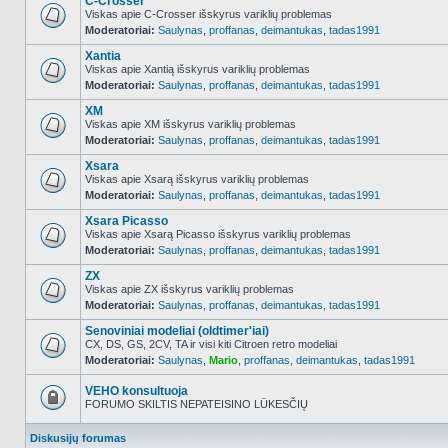
C-Crosser
Viskas apie C-Crosser išskyrus variklių problemas
Moderatoriai:
Saulynas
,
proffanas
,
deimantukas
,
tadas1991
NO_UNREAD_POSTS
Xantia
Viskas apie Xantią išskyrus variklių problemas
Moderatoriai:
Saulynas
,
proffanas
,
deimantukas
,
tadas1991
NO_UNREAD_POSTS
XM
Viskas apie XM išskyrus variklių problemas
Moderatoriai:
Saulynas
,
proffanas
,
deimantukas
,
tadas1991
NO_UNREAD_POSTS
Xsara
Viskas apie Xsarą išskyrus variklių problemas
Moderatoriai:
Saulynas
,
proffanas
,
deimantukas
,
tadas1991
NO_UNREAD_POSTS
Xsara Picasso
Viskas apie Xsarą Picasso išskyrus variklių problemas
Moderatoriai:
Saulynas
,
proffanas
,
deimantukas
,
tadas1991
NO_UNREAD_POSTS
ZX
Viskas apie ZX išskyrus variklių problemas
Moderatoriai:
Saulynas
,
proffanas
,
deimantukas
,
tadas1991
NO_UNREAD_POSTS
Senoviniai modeliai (oldtimer'iai)
CX, DS, GS, 2CV, TA ir visi kiti Citroen retro modeliai
Moderatoriai:
Saulynas
,
Mario
,
proffanas
,
deimantukas
,
tadas1991
NO_UNREAD_POSTS
VEHO konsultuoja
FORUMO SKILTIS NEPATEISINO LŪKESČIŲ
Forumas
užrakintas
Diskusijų forumas