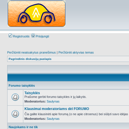
Registruotis
Prisijungti
Peržiūrėti neatsakytus pranešimus
|
Peržiūrėti aktyvias temas
Pagrindinis diskusijų puslapis
Forumo taisyklės
Taisyklės
Prašome gerbti forumo taisykles ir jų laikytis.
Moderatorius:
Saulynas
NO_UNREAD_POSTS
Klausimai moderatoriams dėl FORUMO
Čia galite klausinėti apie forumą (o ne apie citroenus) bei siūlyti savo idėja
Moderatorius:
Saulynas
NO_UNREAD_POSTS
Naujokams ir ne tik