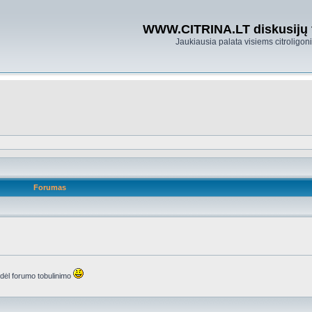
WWW.CITRINA.LT diskusijų
Jaukiausia palata visiems citroligo
Forumas
s dėl forumo tobulinimo