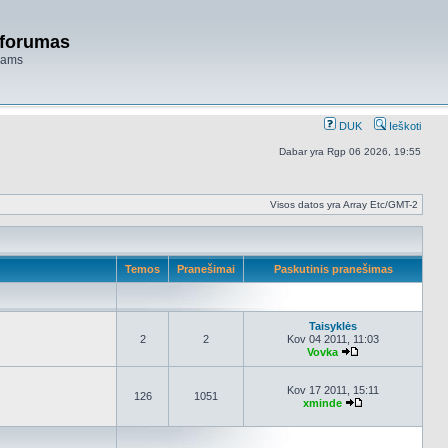
 forumas
niams
DUK
Ieškoti
Dabar yra Rgp 06 2026, 19:55
Visos datos yra Array Etc/GMT-2
Temos
Pranešimai
Paskutinis pranešimas
Taisyklės
2
2
Kov 04 2011, 11:03
Vovka
Peržiūrėti naujau
Kov 17 2011, 15:11
126
1051
xminde
Peržiūrėti nauja