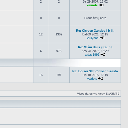
2
2
Bir 29 2007, 12:02
xminde
Peržiūrėti nauja
0
0
Pranešimų nėra
Re: Citroen Xantios I ir II ,
12
1362
Bal 09 2021, 12:15
Saulynas
Peržiūrėti nauja
Re: Vešiu dalis į Kauną
6
976
Kov 31 2022, 18:29
tadas1991
Peržiūrėti nauj
Re: Bolsoi Slet Citroentuzasto
16
191
Lie 18 2015, 17:19
vaidots
Peržiūrėti naujau
Visos datos yra Array Etc/GMT-2