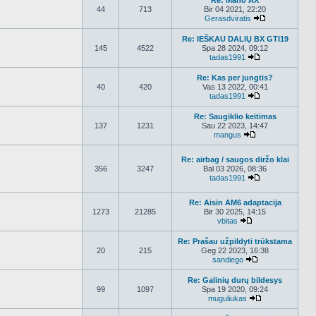
Re: Mano AX
44
713
Bir 04 2021, 22:20
Gerasdviratis
Peržiūrėti nau
Re: IEŠKAU DALIŲ BX GTI19
145
4522
Spa 28 2024, 09:12
tadas1991
Peržiūrėti nauj
Re: Kas per jungtis?
40
420
Vas 13 2022, 00:41
tadas1991
Peržiūrėti nauj
Re: Saugiklio keitimas
137
1231
Sau 22 2023, 14:47
mangus
Peržiūrėti nauja
Re: airbag / saugos diržo klai
356
3247
Bal 03 2026, 08:36
tadas1991
Peržiūrėti nauj
Re: Aisin AM6 adaptacija
1273
21285
Bir 30 2025, 14:15
vbitas
Peržiūrėti naujau
Re: Prašau užpildyti trūkstama
20
215
Geg 22 2023, 16:38
sandiego
Peržiūrėti nauja
Re: Galinių durų bildesys
99
1097
Spa 19 2020, 09:24
muguliukas
Peržiūrėti nauj