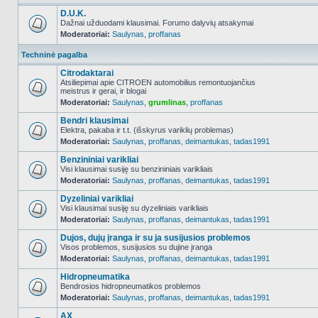
D.U.K.
Dažnai užduodami klausimai. Forumo dalyvių atsakymai
Moderatoriai:
Saulynas
,
proffanas
NO_UNREAD_POSTS
Techninė pagalba
Citrodaktarai
Atsiliepimai apie CITROEN automobilius remontuojančius
meistrus ir gerai, ir blogai
NO_UNREAD_POSTS
Moderatoriai:
Saulynas
,
grumlinas
,
proffanas
Bendri klausimai
Elektra, pakaba ir t.t. (išskyrus variklių problemas)
Moderatoriai:
Saulynas
,
proffanas
,
deimantukas
,
tadas1991
NO_UNREAD_POSTS
Benzininiai varikliai
Visi klausimai susiję su benzininiais varikliais
Moderatoriai:
Saulynas
,
proffanas
,
deimantukas
,
tadas1991
NO_UNREAD_POSTS
Dyzeliniai varikliai
Visi klausimai susiję su dyzeliniais varikliais
Moderatoriai:
Saulynas
,
proffanas
,
deimantukas
,
tadas1991
NO_UNREAD_POSTS
Dujos, dujų įranga ir su ja susijusios problemos
Visos problemos, susijusios su dujine įranga
Moderatoriai:
Saulynas
,
proffanas
,
deimantukas
,
tadas1991
NO_UNREAD_POSTS
Hidropneumatika
Bendrosios hidropneumatikos problemos
Moderatoriai:
Saulynas
,
proffanas
,
deimantukas
,
tadas1991
NO_UNREAD_POSTS
AX