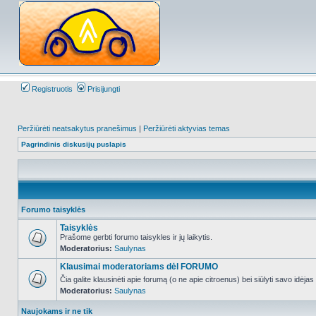
Registruotis
Prisijungti
Peržiūrėti neatsakytus pranešimus
|
Peržiūrėti aktyvias temas
Pagrindinis diskusijų puslapis
Forumo taisyklės
Taisyklės
Prašome gerbti forumo taisykles ir jų laikytis.
Moderatorius:
Saulynas
NO_UNREAD_POSTS
Klausimai moderatoriams dėl FORUMO
Čia galite klausinėti apie forumą (o ne apie citroenus) bei siūlyti savo idėja
Moderatorius:
Saulynas
NO_UNREAD_POSTS
Naujokams ir ne tik