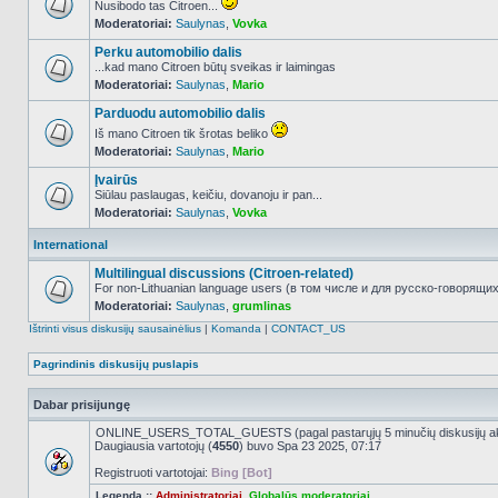
Nusibodo tas Citroen...
Moderatoriai:
Saulynas
,
Vovka
NO_UNREAD_POSTS
Perku automobilio dalis
...kad mano Citroen būtų sveikas ir laimingas
Moderatoriai:
Saulynas
,
Mario
NO_UNREAD_POSTS
Parduodu automobilio dalis
Iš mano Citroen tik šrotas beliko
Moderatoriai:
Saulynas
,
Mario
NO_UNREAD_POSTS
Įvairūs
Siūlau paslaugas, keičiu, dovanoju ir pan...
Moderatoriai:
Saulynas
,
Vovka
NO_UNREAD_POSTS
International
Multilingual discussions (Citroen-related)
For non-Lithuanian language users (в том числе и для русско-говорящих 
Moderatoriai:
Saulynas
,
grumlinas
NO_UNREAD_POSTS
Ištrinti visus diskusijų sausainėlius
|
Komanda
|
CONTACT_US
Pagrindinis diskusijų puslapis
Dabar prisijungę
ONLINE_USERS_TOTAL_GUESTS (pagal pastarųjų 5 minučių diskusijų a
Daugiausia vartotojų (
4550
) buvo Spa 23 2025, 07:17
Registruoti vartotojai:
Bing [Bot]
Legenda ::
Administratoriai
,
Globalūs moderatoriai