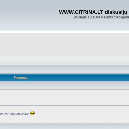
WWW.CITRINA.LT diskusijų
Jaukiausia palata visiems citroligo
Forumas
s dėl forumo tobulinimo