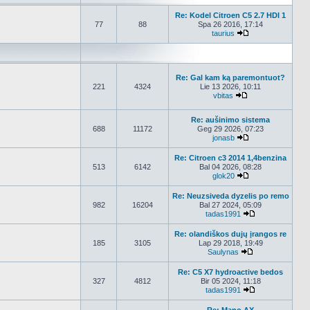
Re: Kodel Citroen C5 2.7 HDI 1
77
88
Spa 26 2016, 17:14
taurius
Peržiūrėti naujau
Re: Gal kam ką paremontuot?
221
4324
Lie 13 2026, 10:11
vbitas
Peržiūrėti naujau
Re: aušinimo sistema
688
11172
Geg 29 2026, 07:23
jonasb
Peržiūrėti naujau
Re: Citroen c3 2014 1,4benzina
513
6142
Bal 04 2026, 08:28
glok20
Peržiūrėti naujau
Re: Neuzsiveda dyzelis po remo
982
16204
Bal 27 2024, 05:09
tadas1991
Peržiūrėti nauj
Re: olandiškos dujų įrangos re
185
3105
Lap 29 2018, 19:49
Saulynas
Peržiūrėti nauja
Re: C5 X7 hydroactive bedos
327
4812
Bir 05 2024, 11:18
tadas1991
Peržiūrėti nauj