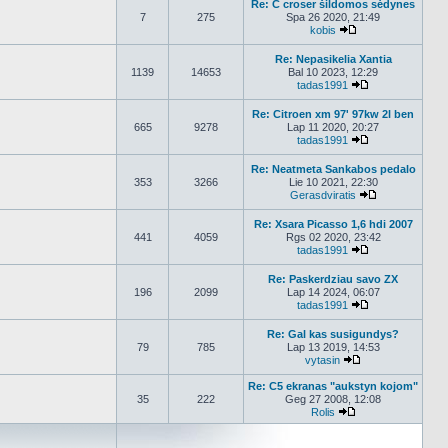
Re: C croser šildomos sėdynes
7
275
Spa 26 2020, 21:49
kobis
Peržiūrėti naujaus
Re: Nepasikelia Xantia
1139
14653
Bal 10 2023, 12:29
tadas1991
Peržiūrėti nauj
Re: Citroen xm 97' 97kw 2l ben
665
9278
Lap 11 2020, 20:27
tadas1991
Peržiūrėti nauj
Re: Neatmeta Sankabos pedalo
353
3266
Lie 10 2021, 22:30
Gerasdviratis
Peržiūrėti nau
Re: Xsara Picasso 1,6 hdi 2007
441
4059
Rgs 02 2020, 23:42
tadas1991
Peržiūrėti nauj
Re: Paskerdziau savo ZX
196
2099
Lap 14 2024, 06:07
tadas1991
Peržiūrėti nauj
Re: Gal kas susigundys?
79
785
Lap 13 2019, 14:53
vytasin
Peržiūrėti naujau
Re: C5 ekranas "aukstyn kojom"
35
222
Geg 27 2008, 12:08
Rolis
Peržiūrėti naujaus