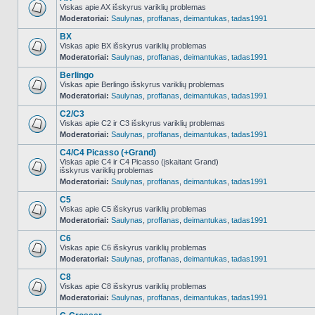
Viskas apie AX išskyrus variklių problemas
Moderatoriai:
Saulynas
,
proffanas
,
deimantukas
,
tadas1991
NO_UNREAD_POSTS
BX
Viskas apie BX išskyrus variklių problemas
Moderatoriai:
Saulynas
,
proffanas
,
deimantukas
,
tadas1991
NO_UNREAD_POSTS
Berlingo
Viskas apie Berlingo išskyrus variklių problemas
Moderatoriai:
Saulynas
,
proffanas
,
deimantukas
,
tadas1991
NO_UNREAD_POSTS
C2/C3
Viskas apie C2 ir C3 išskyrus variklių problemas
Moderatoriai:
Saulynas
,
proffanas
,
deimantukas
,
tadas1991
NO_UNREAD_POSTS
C4/C4 Picasso (+Grand)
Viskas apie C4 ir C4 Picasso (įskaitant Grand)
išskyrus variklių problemas
NO_UNREAD_POSTS
Moderatoriai:
Saulynas
,
proffanas
,
deimantukas
,
tadas1991
C5
Viskas apie C5 išskyrus variklių problemas
Moderatoriai:
Saulynas
,
proffanas
,
deimantukas
,
tadas1991
NO_UNREAD_POSTS
C6
Viskas apie C6 išskyrus variklių problemas
Moderatoriai:
Saulynas
,
proffanas
,
deimantukas
,
tadas1991
NO_UNREAD_POSTS
C8
Viskas apie C8 išskyrus variklių problemas
Moderatoriai:
Saulynas
,
proffanas
,
deimantukas
,
tadas1991
NO_UNREAD_POSTS