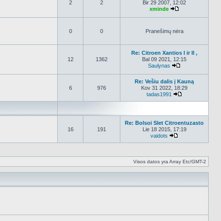
2
2
Bir 29 2007, 12:02
xminde
Peržiūrėti nauja
0
0
Pranešimų nėra
Re: Citroen Xantios I ir II ,
12
1362
Bal 09 2021, 12:15
Saulynas
Peržiūrėti nauja
Re: Vešiu dalis į Kauną
6
976
Kov 31 2022, 18:29
tadas1991
Peržiūrėti nauj
Re: Bolsoi Slet Citroentuzasto
16
191
Lie 18 2015, 17:19
vaidots
Peržiūrėti naujau
Visos datos yra Array Etc/GMT-2