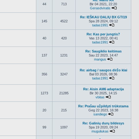
Re: Mano AX
44
713
Bir 04 2021, 22:20
Gerasdviratis
Peržiūrėti nau
Re: IEŠKAU DALIŲ BX GTI19
145
4522
Spa 28 2024, 09:12
tadas1991
Peržiūrėti nauj
Re: Kas per jungtis?
40
420
Vas 13 2022, 00:41
tadas1991
Peržiūrėti nauj
Re: Saugiklio keitimas
137
1231
Sau 22 2023, 14:47
mangus
Peržiūrėti nauja
Re: airbag / saugos diržo klai
356
3247
Bal 03 2026, 08:36
tadas1991
Peržiūrėti nauj
Re: Aisin AM6 adaptacija
1273
21285
Bir 30 2025, 14:15
vbitas
Peržiūrėti naujau
Re: Prašau užpildyti trūkstama
20
215
Geg 22 2023, 16:38
sandiego
Peržiūrėti nauja
Re: Galinių durų bildesys
99
1097
Spa 19 2020, 09:24
muguliukas
Peržiūrėti nauj