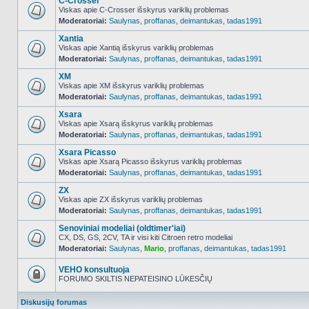
C-Crosser
Viskas apie C-Crosser išskyrus variklių problemas
Moderatoriai:
Saulynas
,
proffanas
,
deimantukas
,
tadas1991
NO_UNREAD_POSTS
Xantia
Viskas apie Xantią išskyrus variklių problemas
Moderatoriai:
Saulynas
,
proffanas
,
deimantukas
,
tadas1991
NO_UNREAD_POSTS
XM
Viskas apie XM išskyrus variklių problemas
Moderatoriai:
Saulynas
,
proffanas
,
deimantukas
,
tadas1991
NO_UNREAD_POSTS
Xsara
Viskas apie Xsarą išskyrus variklių problemas
Moderatoriai:
Saulynas
,
proffanas
,
deimantukas
,
tadas1991
NO_UNREAD_POSTS
Xsara Picasso
Viskas apie Xsarą Picasso išskyrus variklių problemas
Moderatoriai:
Saulynas
,
proffanas
,
deimantukas
,
tadas1991
NO_UNREAD_POSTS
ZX
Viskas apie ZX išskyrus variklių problemas
Moderatoriai:
Saulynas
,
proffanas
,
deimantukas
,
tadas1991
NO_UNREAD_POSTS
Senoviniai modeliai (oldtimer'iai)
CX, DS, GS, 2CV, TA ir visi kiti Citroen retro modeliai
Moderatoriai:
Saulynas
,
Mario
,
proffanas
,
deimantukas
,
tadas1991
NO_UNREAD_POSTS
VEHO konsultuoja
FORUMO SKILTIS NEPATEISINO LŪKESČIŲ
Forumas
užrakintas
Diskusijų forumas