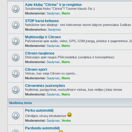
Apie klubą "Citrina" ir jo renginius
Susidomėjai klubu "Citrina"? Tuomet klausk čia ;)
Moderatoriai:
Saulynas
,
Mario
NO_UNREAD_POSTS
STOP karui keliuose
Nebūkime tam abejingi - nes kiekvienas eismo dalyvis potencialus žudikas
Moderatorius:
Saulynas
NO_UNREAD_POSTS
Multimedija ir Citroen
Pašnekesiai apie audio, video, GPS, GSM įrangą, priedus ir pagerinimus Jūs
Moderatoriai:
Saulynas
,
Mario
NO_UNREAD_POSTS
Citroen naujienos
Diskusijos apie naujus PSA modelius (serijinius ir konceptinius)
Moderatoriai:
Saulynas
,
Mario
NO_UNREAD_POSTS
Citroen sport
Viskas, kas sieja Citroen su sportu...
Moderatoriai:
Saulynas
,
Mario
NO_UNREAD_POSTS
Citroeninės įvairenybės
Nutikimai, pasigyrimai, nusivylimai ir viskas, kas netilpo į kitas temas
Moderatoriai:
Saulynas
,
Mario
NO_UNREAD_POSTS
Skelbimų lenta
Perku automobilį
Citroligos virusų inkubatorius
Moderatoriai:
Saulynas
,
Vovka
NO_UNREAD_POSTS
Parduodu automobilį