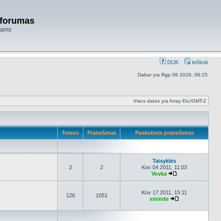
 forumas
niams
DUK
Ieškoti
Dabar yra Rgp 06 2026, 06:25
Visos datos yra Array Etc/GMT-2
Temos
Pranešimai
Paskutinis pranešimas
Taisyklės
2
2
Kov 04 2011, 11:03
Vovka
Peržiūrėti naujau
Kov 17 2011, 15:11
126
1051
xminde
Peržiūrėti nauja