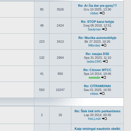
Re: Ar čia dar yra gyvų??
85
3526
Gru 10 2025, 13:30
vbitas
Peržiūrėti naujau
Re: STOP karui kelyje
48
2424
Geg 06 2018, 12:51
Saulynas
Peržiūrėti nauja
Re: Muzika automobilyje
223
3413
Bir 27 2023, 16:26
Milordas
Peržiūrėti nauja
Re: naujas DS5
132
2964
Spa 31 2023, 11:10
tadas1991
Peržiūrėti nauj
Re: Citroen WTCC
41
850
Spa 14 2014, 19:46
xminde
Peržiūrėti nauja
Re: CITRAMONAI
550
10247
Sau 01 2025, 16:55
vbitas
Peržiūrėti naujau
Re: Šiek tiek info perkantiems
2
26
Lap 20 2014, 00:45
HeLLmiX
Peržiūrėti nauja
Kaip teisingai naudotis skelbi