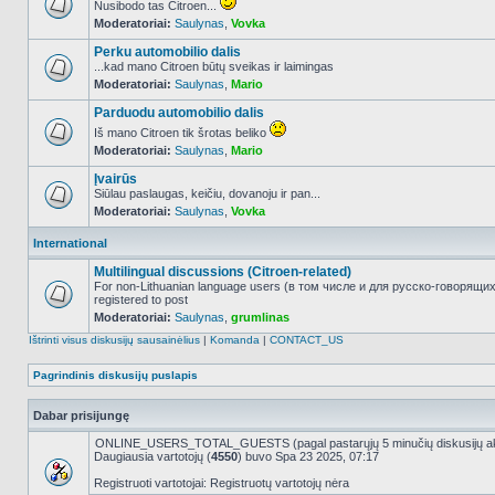
Nusibodo tas Citroen...
Moderatoriai:
Saulynas
,
Vovka
NO_UNREAD_POSTS
Perku automobilio dalis
...kad mano Citroen būtų sveikas ir laimingas
Moderatoriai:
Saulynas
,
Mario
NO_UNREAD_POSTS
Parduodu automobilio dalis
Iš mano Citroen tik šrotas beliko
Moderatoriai:
Saulynas
,
Mario
NO_UNREAD_POSTS
Įvairūs
Siūlau paslaugas, keičiu, dovanoju ir pan...
Moderatoriai:
Saulynas
,
Vovka
NO_UNREAD_POSTS
International
Multilingual discussions (Citroen-related)
For non-Lithuanian language users (в том числе и для русско-говорящи
registered to post
NO_UNREAD_POSTS
Moderatoriai:
Saulynas
,
grumlinas
Ištrinti visus diskusijų sausainėlius
|
Komanda
|
CONTACT_US
Pagrindinis diskusijų puslapis
Dabar prisijungę
ONLINE_USERS_TOTAL_GUESTS (pagal pastarųjų 5 minučių diskusijų a
Daugiausia vartotojų (
4550
) buvo Spa 23 2025, 07:17
Registruoti vartotojai: Registruotų vartotojų nėra