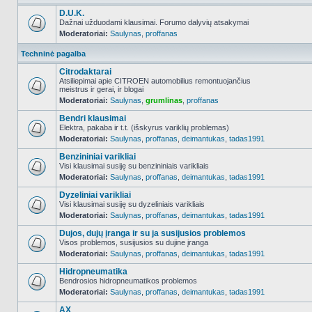
D.U.K.
Dažnai užduodami klausimai. Forumo dalyvių atsakymai
Moderatoriai:
Saulynas
,
proffanas
NO_UNREAD_POSTS
Techninė pagalba
Citrodaktarai
Atsiliepimai apie CITROEN automobilius remontuojančius
meistrus ir gerai, ir blogai
NO_UNREAD_POSTS
Moderatoriai:
Saulynas
,
grumlinas
,
proffanas
Bendri klausimai
Elektra, pakaba ir t.t. (išskyrus variklių problemas)
Moderatoriai:
Saulynas
,
proffanas
,
deimantukas
,
tadas1991
NO_UNREAD_POSTS
Benzininiai varikliai
Visi klausimai susiję su benzininiais varikliais
Moderatoriai:
Saulynas
,
proffanas
,
deimantukas
,
tadas1991
NO_UNREAD_POSTS
Dyzeliniai varikliai
Visi klausimai susiję su dyzeliniais varikliais
Moderatoriai:
Saulynas
,
proffanas
,
deimantukas
,
tadas1991
NO_UNREAD_POSTS
Dujos, dujų įranga ir su ja susijusios problemos
Visos problemos, susijusios su dujine įranga
Moderatoriai:
Saulynas
,
proffanas
,
deimantukas
,
tadas1991
NO_UNREAD_POSTS
Hidropneumatika
Bendrosios hidropneumatikos problemos
Moderatoriai:
Saulynas
,
proffanas
,
deimantukas
,
tadas1991
NO_UNREAD_POSTS
AX