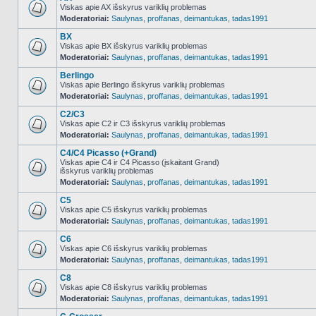
Viskas apie AX išskyrus variklių problemas
Moderatoriai:
Saulynas
,
proffanas
,
deimantukas
,
tadas1991
NO_UNREAD_POSTS
BX
Viskas apie BX išskyrus variklių problemas
Moderatoriai:
Saulynas
,
proffanas
,
deimantukas
,
tadas1991
NO_UNREAD_POSTS
Berlingo
Viskas apie Berlingo išskyrus variklių problemas
Moderatoriai:
Saulynas
,
proffanas
,
deimantukas
,
tadas1991
NO_UNREAD_POSTS
C2/C3
Viskas apie C2 ir C3 išskyrus variklių problemas
Moderatoriai:
Saulynas
,
proffanas
,
deimantukas
,
tadas1991
NO_UNREAD_POSTS
C4/C4 Picasso (+Grand)
Viskas apie C4 ir C4 Picasso (įskaitant Grand)
išskyrus variklių problemas
NO_UNREAD_POSTS
Moderatoriai:
Saulynas
,
proffanas
,
deimantukas
,
tadas1991
C5
Viskas apie C5 išskyrus variklių problemas
Moderatoriai:
Saulynas
,
proffanas
,
deimantukas
,
tadas1991
NO_UNREAD_POSTS
C6
Viskas apie C6 išskyrus variklių problemas
Moderatoriai:
Saulynas
,
proffanas
,
deimantukas
,
tadas1991
NO_UNREAD_POSTS
C8
Viskas apie C8 išskyrus variklių problemas
Moderatoriai:
Saulynas
,
proffanas
,
deimantukas
,
tadas1991
NO_UNREAD_POSTS