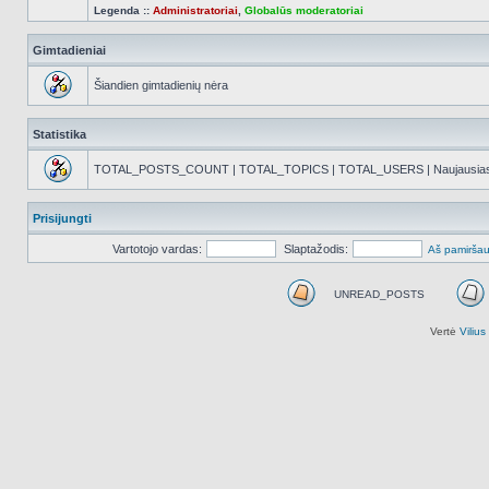
Legenda ::
Administratoriai
,
Globalūs moderatoriai
Gimtadieniai
Šiandien gimtadienių nėra
Statistika
TOTAL_POSTS_COUNT | TOTAL_TOPICS | TOTAL_USERS | Naujausias reg
Prisijungti
Vartotojo vardas:
Slaptažodis:
Aš pamiršau
UNREAD_POSTS
UNREAD_POSTS
Vertė
Viliu