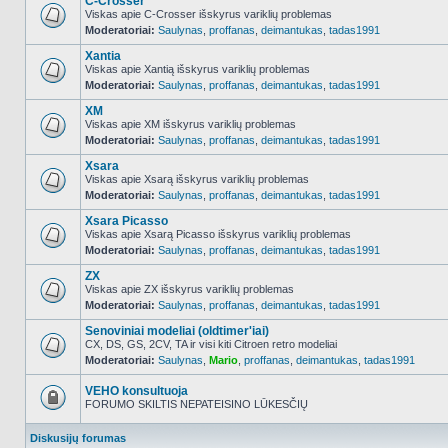
C-Crosser
Viskas apie C-Crosser išskyrus variklių problemas
Moderatoriai:
Saulynas
,
proffanas
,
deimantukas
,
tadas1991
NO_UNREAD_POSTS
Xantia
Viskas apie Xantią išskyrus variklių problemas
Moderatoriai:
Saulynas
,
proffanas
,
deimantukas
,
tadas1991
NO_UNREAD_POSTS
XM
Viskas apie XM išskyrus variklių problemas
Moderatoriai:
Saulynas
,
proffanas
,
deimantukas
,
tadas1991
NO_UNREAD_POSTS
Xsara
Viskas apie Xsarą išskyrus variklių problemas
Moderatoriai:
Saulynas
,
proffanas
,
deimantukas
,
tadas1991
NO_UNREAD_POSTS
Xsara Picasso
Viskas apie Xsarą Picasso išskyrus variklių problemas
Moderatoriai:
Saulynas
,
proffanas
,
deimantukas
,
tadas1991
NO_UNREAD_POSTS
ZX
Viskas apie ZX išskyrus variklių problemas
Moderatoriai:
Saulynas
,
proffanas
,
deimantukas
,
tadas1991
NO_UNREAD_POSTS
Senoviniai modeliai (oldtimer'iai)
CX, DS, GS, 2CV, TA ir visi kiti Citroen retro modeliai
Moderatoriai:
Saulynas
,
Mario
,
proffanas
,
deimantukas
,
tadas1991
NO_UNREAD_POSTS
VEHO konsultuoja
FORUMO SKILTIS NEPATEISINO LŪKESČIŲ
Forumas
užrakintas
Diskusijų forumas