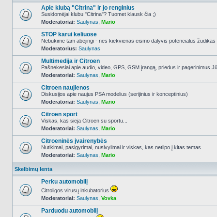
Apie klubą "Citrina" ir jo renginius
Susidomėjai klubu "Citrina"? Tuomet klausk čia ;)
Moderatoriai:
Saulynas
,
Mario
NO_UNREAD_POSTS
STOP karui keliuose
Nebūkime tam abejingi - nes kiekvienas eismo dalyvis potencialus žudikas
Moderatorius:
Saulynas
NO_UNREAD_POSTS
Multimedija ir Citroen
Pašnekesiai apie audio, video, GPS, GSM įrangą, priedus ir pagerinimus Jūs
Moderatoriai:
Saulynas
,
Mario
NO_UNREAD_POSTS
Citroen naujienos
Diskusijos apie naujus PSA modelius (serijinius ir konceptinius)
Moderatoriai:
Saulynas
,
Mario
NO_UNREAD_POSTS
Citroen sport
Viskas, kas sieja Citroen su sportu...
Moderatoriai:
Saulynas
,
Mario
NO_UNREAD_POSTS
Citroeninės įvairenybės
Nutikimai, pasigyrimai, nusivylimai ir viskas, kas netilpo į kitas temas
Moderatoriai:
Saulynas
,
Mario
NO_UNREAD_POSTS
Skelbimų lenta
Perku automobilį
Citroligos virusų inkubatorius
Moderatoriai:
Saulynas
,
Vovka
NO_UNREAD_POSTS
Parduodu automobilį