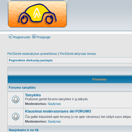
Registruotis
Prisijungti
Peržiūrėti neatsakytus pranešimus
|
Peržiūrėti aktyvias temas
Pagrindinis diskusijų puslapis
Forumas
Forumo taisyklės
Taisyklės
Prašome gerbti forumo taisykles ir jų laikytis.
Moderatorius:
Saulynas
NO_UNREAD_POSTS
Klausimai moderatoriams dėl FORUMO
Čia galite klausinėti apie forumą (o ne apie citroenus) bei siūlyti savo idėja
Moderatorius:
Saulynas
NO_UNREAD_POSTS
Naujokams ir ne tik