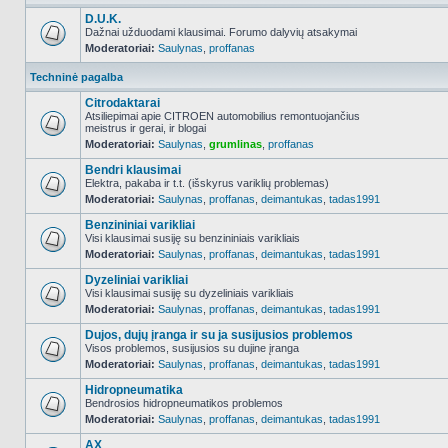
D.U.K.
Dažnai užduodami klausimai. Forumo dalyvių atsakymai
Moderatoriai:
Saulynas
,
proffanas
NO_UNREAD_POSTS
Techninė pagalba
Citrodaktarai
Atsiliepimai apie CITROEN automobilius remontuojančius
meistrus ir gerai, ir blogai
NO_UNREAD_POSTS
Moderatoriai:
Saulynas
,
grumlinas
,
proffanas
Bendri klausimai
Elektra, pakaba ir t.t. (išskyrus variklių problemas)
Moderatoriai:
Saulynas
,
proffanas
,
deimantukas
,
tadas1991
NO_UNREAD_POSTS
Benzininiai varikliai
Visi klausimai susiję su benzininiais varikliais
Moderatoriai:
Saulynas
,
proffanas
,
deimantukas
,
tadas1991
NO_UNREAD_POSTS
Dyzeliniai varikliai
Visi klausimai susiję su dyzeliniais varikliais
Moderatoriai:
Saulynas
,
proffanas
,
deimantukas
,
tadas1991
NO_UNREAD_POSTS
Dujos, dujų įranga ir su ja susijusios problemos
Visos problemos, susijusios su dujine įranga
Moderatoriai:
Saulynas
,
proffanas
,
deimantukas
,
tadas1991
NO_UNREAD_POSTS
Hidropneumatika
Bendrosios hidropneumatikos problemos
Moderatoriai:
Saulynas
,
proffanas
,
deimantukas
,
tadas1991
NO_UNREAD_POSTS
AX