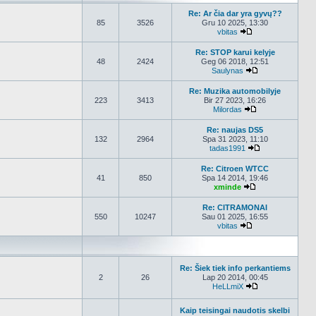
Re: Ar čia dar yra gyvų??
85
3526
Gru 10 2025, 13:30
vbitas
Peržiūrėti naujau
Re: STOP karui kelyje
48
2424
Geg 06 2018, 12:51
Saulynas
Peržiūrėti nauja
Re: Muzika automobilyje
223
3413
Bir 27 2023, 16:26
Milordas
Peržiūrėti nauja
Re: naujas DS5
132
2964
Spa 31 2023, 11:10
tadas1991
Peržiūrėti nauj
Re: Citroen WTCC
41
850
Spa 14 2014, 19:46
xminde
Peržiūrėti nauja
Re: CITRAMONAI
550
10247
Sau 01 2025, 16:55
vbitas
Peržiūrėti naujau
Re: Šiek tiek info perkantiems
2
26
Lap 20 2014, 00:45
HeLLmiX
Peržiūrėti nauja
Kaip teisingai naudotis skelbi