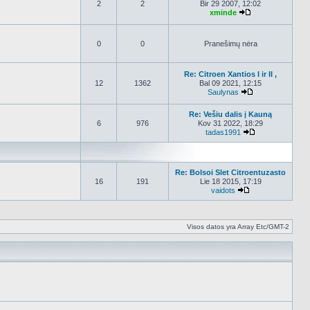
2
2
Bir 29 2007, 12:02
xminde
Peržiūrėti nauja
0
0
Pranešimų nėra
Re: Citroen Xantios I ir II ,
12
1362
Bal 09 2021, 12:15
Saulynas
Peržiūrėti nauja
Re: Vešiu dalis į Kauną
6
976
Kov 31 2022, 18:29
tadas1991
Peržiūrėti nauj
Re: Bolsoi Slet Citroentuzasto
16
191
Lie 18 2015, 17:19
vaidots
Peržiūrėti naujau
Visos datos yra Array Etc/GMT-2