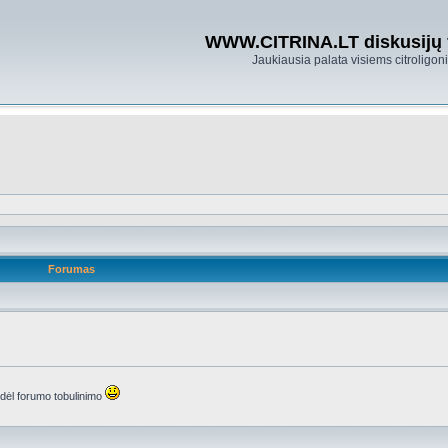
WWW.CITRINA.LT diskusijų
Jaukiausia palata visiems citroligo
Forumas
s dėl forumo tobulinimo