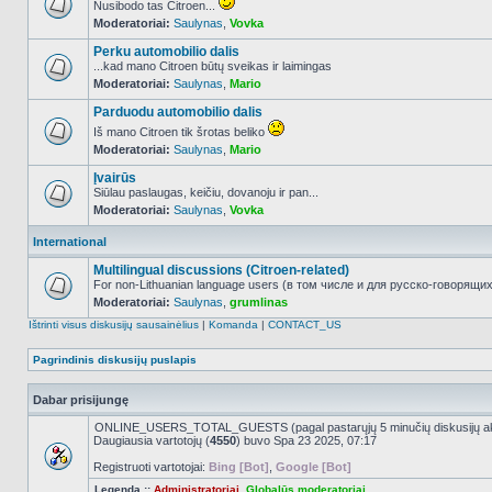
Nusibodo tas Citroen...
Moderatoriai:
Saulynas
,
Vovka
NO_UNREAD_POSTS
Perku automobilio dalis
...kad mano Citroen būtų sveikas ir laimingas
Moderatoriai:
Saulynas
,
Mario
NO_UNREAD_POSTS
Parduodu automobilio dalis
Iš mano Citroen tik šrotas beliko
Moderatoriai:
Saulynas
,
Mario
NO_UNREAD_POSTS
Įvairūs
Siūlau paslaugas, keičiu, dovanoju ir pan...
Moderatoriai:
Saulynas
,
Vovka
NO_UNREAD_POSTS
International
Multilingual discussions (Citroen-related)
For non-Lithuanian language users (в том числе и для русско-говорящих 
Moderatoriai:
Saulynas
,
grumlinas
NO_UNREAD_POSTS
Ištrinti visus diskusijų sausainėlius
|
Komanda
|
CONTACT_US
Pagrindinis diskusijų puslapis
Dabar prisijungę
ONLINE_USERS_TOTAL_GUESTS (pagal pastarųjų 5 minučių diskusijų a
Daugiausia vartotojų (
4550
) buvo Spa 23 2025, 07:17
Registruoti vartotojai:
Bing [Bot]
,
Google [Bot]
Legenda ::
Administratoriai
,
Globalūs moderatoriai