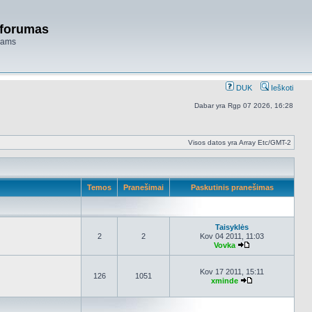
 forumas
niams
DUK
Ieškoti
Dabar yra Rgp 07 2026, 16:28
Visos datos yra Array Etc/GMT-2
Temos
Pranešimai
Paskutinis pranešimas
Taisyklės
2
2
Kov 04 2011, 11:03
Vovka
Peržiūrėti naujau
Kov 17 2011, 15:11
126
1051
xminde
Peržiūrėti nauja