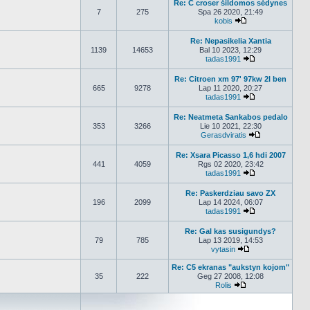
Re: C croser šildomos sėdynes
7
275
Spa 26 2020, 21:49
kobis
Peržiūrėti naujaus
Re: Nepasikelia Xantia
1139
14653
Bal 10 2023, 12:29
tadas1991
Peržiūrėti nauj
Re: Citroen xm 97' 97kw 2l ben
665
9278
Lap 11 2020, 20:27
tadas1991
Peržiūrėti nauj
Re: Neatmeta Sankabos pedalo
353
3266
Lie 10 2021, 22:30
Gerasdviratis
Peržiūrėti nau
Re: Xsara Picasso 1,6 hdi 2007
441
4059
Rgs 02 2020, 23:42
tadas1991
Peržiūrėti nauj
Re: Paskerdziau savo ZX
196
2099
Lap 14 2024, 06:07
tadas1991
Peržiūrėti nauj
Re: Gal kas susigundys?
79
785
Lap 13 2019, 14:53
vytasin
Peržiūrėti naujau
Re: C5 ekranas "aukstyn kojom"
35
222
Geg 27 2008, 12:08
Rolis
Peržiūrėti naujaus