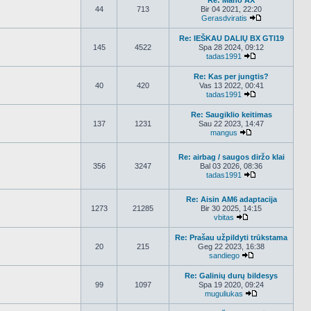
Re: Mano AX
44
713
Bir 04 2021, 22:20
Gerasdviratis
Peržiūrėti nau
Re: IEŠKAU DALIŲ BX GTI19
145
4522
Spa 28 2024, 09:12
tadas1991
Peržiūrėti nauj
Re: Kas per jungtis?
40
420
Vas 13 2022, 00:41
tadas1991
Peržiūrėti nauj
Re: Saugiklio keitimas
137
1231
Sau 22 2023, 14:47
mangus
Peržiūrėti nauja
Re: airbag / saugos diržo klai
356
3247
Bal 03 2026, 08:36
tadas1991
Peržiūrėti nauj
Re: Aisin AM6 adaptacija
1273
21285
Bir 30 2025, 14:15
vbitas
Peržiūrėti naujau
Re: Prašau užpildyti trūkstama
20
215
Geg 22 2023, 16:38
sandiego
Peržiūrėti nauja
Re: Galinių durų bildesys
99
1097
Spa 19 2020, 09:24
muguliukas
Peržiūrėti nauj