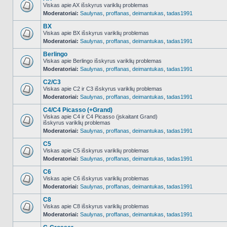
Viskas apie AX išskyrus variklių problemas
Moderatoriai:
Saulynas
,
proffanas
,
deimantukas
,
tadas1991
NO_UNREAD_POSTS
BX
Viskas apie BX išskyrus variklių problemas
Moderatoriai:
Saulynas
,
proffanas
,
deimantukas
,
tadas1991
NO_UNREAD_POSTS
Berlingo
Viskas apie Berlingo išskyrus variklių problemas
Moderatoriai:
Saulynas
,
proffanas
,
deimantukas
,
tadas1991
NO_UNREAD_POSTS
C2/C3
Viskas apie C2 ir C3 išskyrus variklių problemas
Moderatoriai:
Saulynas
,
proffanas
,
deimantukas
,
tadas1991
NO_UNREAD_POSTS
C4/C4 Picasso (+Grand)
Viskas apie C4 ir C4 Picasso (įskaitant Grand)
išskyrus variklių problemas
NO_UNREAD_POSTS
Moderatoriai:
Saulynas
,
proffanas
,
deimantukas
,
tadas1991
C5
Viskas apie C5 išskyrus variklių problemas
Moderatoriai:
Saulynas
,
proffanas
,
deimantukas
,
tadas1991
NO_UNREAD_POSTS
C6
Viskas apie C6 išskyrus variklių problemas
Moderatoriai:
Saulynas
,
proffanas
,
deimantukas
,
tadas1991
NO_UNREAD_POSTS
C8
Viskas apie C8 išskyrus variklių problemas
Moderatoriai:
Saulynas
,
proffanas
,
deimantukas
,
tadas1991
NO_UNREAD_POSTS