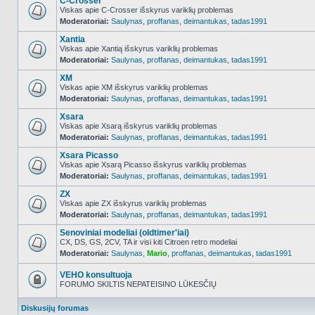
C-Crosser
Viskas apie C-Crosser išskyrus variklių problemas
Moderatoriai:
Saulynas
,
proffanas
,
deimantukas
,
tadas1991
NO_UNREAD_POSTS
Xantia
Viskas apie Xantią išskyrus variklių problemas
Moderatoriai:
Saulynas
,
proffanas
,
deimantukas
,
tadas1991
NO_UNREAD_POSTS
XM
Viskas apie XM išskyrus variklių problemas
Moderatoriai:
Saulynas
,
proffanas
,
deimantukas
,
tadas1991
NO_UNREAD_POSTS
Xsara
Viskas apie Xsarą išskyrus variklių problemas
Moderatoriai:
Saulynas
,
proffanas
,
deimantukas
,
tadas1991
NO_UNREAD_POSTS
Xsara Picasso
Viskas apie Xsarą Picasso išskyrus variklių problemas
Moderatoriai:
Saulynas
,
proffanas
,
deimantukas
,
tadas1991
NO_UNREAD_POSTS
ZX
Viskas apie ZX išskyrus variklių problemas
Moderatoriai:
Saulynas
,
proffanas
,
deimantukas
,
tadas1991
NO_UNREAD_POSTS
Senoviniai modeliai (oldtimer'iai)
CX, DS, GS, 2CV, TA ir visi kiti Citroen retro modeliai
Moderatoriai:
Saulynas
,
Mario
,
proffanas
,
deimantukas
,
tadas1991
NO_UNREAD_POSTS
VEHO konsultuoja
FORUMO SKILTIS NEPATEISINO LŪKESČIŲ
Forumas
užrakintas
Diskusijų forumas