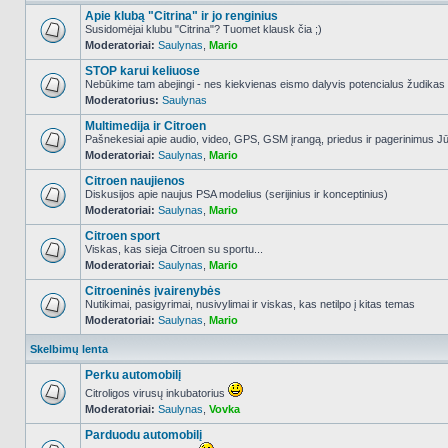
Apie klubą "Citrina" ir jo renginius
Susidomėjai klubu "Citrina"? Tuomet klausk čia ;)
Moderatoriai:
Saulynas
,
Mario
NO_UNREAD_POSTS
STOP karui keliuose
Nebūkime tam abejingi - nes kiekvienas eismo dalyvis potencialus žudikas
Moderatorius:
Saulynas
NO_UNREAD_POSTS
Multimedija ir Citroen
Pašnekesiai apie audio, video, GPS, GSM įrangą, priedus ir pagerinimus Jūs
Moderatoriai:
Saulynas
,
Mario
NO_UNREAD_POSTS
Citroen naujienos
Diskusijos apie naujus PSA modelius (serijinius ir konceptinius)
Moderatoriai:
Saulynas
,
Mario
NO_UNREAD_POSTS
Citroen sport
Viskas, kas sieja Citroen su sportu...
Moderatoriai:
Saulynas
,
Mario
NO_UNREAD_POSTS
Citroeninės įvairenybės
Nutikimai, pasigyrimai, nusivylimai ir viskas, kas netilpo į kitas temas
Moderatoriai:
Saulynas
,
Mario
NO_UNREAD_POSTS
Skelbimų lenta
Perku automobilį
Citroligos virusų inkubatorius
Moderatoriai:
Saulynas
,
Vovka
NO_UNREAD_POSTS
Parduodu automobilį