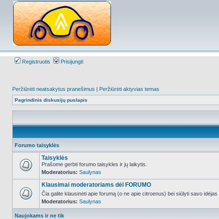
Registruotis
Prisijungti
Peržiūrėti neatsakytus pranešimus
|
Peržiūrėti aktyvias temas
Pagrindinis diskusijų puslapis
Forumo taisyklės
Taisyklės
Prašome gerbti forumo taisykles ir jų laikytis.
Moderatorius:
Saulynas
NO_UNREAD_POSTS
Klausimai moderatoriams dėl FORUMO
Čia galite klausinėti apie forumą (o ne apie citroenus) bei siūlyti savo idėja
Moderatorius:
Saulynas
NO_UNREAD_POSTS
Naujokams ir ne tik