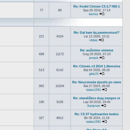
Re: Kodel Citroen C5 2.7 HDI 1
77
88
Spa 26 2016, 17:14
taurius
Peržiūrėti naujau
Re: Gal kam ką paremontuot?
221
4324
Lie 13 2026, 10:11
vbitas
Peržiūrėti naujau
Re: aušinimo sistema
688
11172
Geg 29 2026, 07:23
jonasb
Peržiūrėti naujau
Re: Citroen c3 2014 1,4benzina
513
6142
Bal 04 2026, 08:28
glok20
Peržiūrėti naujau
Re: Neuzsiveda dyzelis po remo
982
16204
Bal 27 2024, 05:09
tadas1991
Peržiūrėti nauj
Re: olandiškos dujų įrangos re
185
3105
Lap 29 2018, 19:49
Saulynas
Peržiūrėti nauja
Re: C5 X7 hydroactive bedos
327
4812
Bir 05 2024, 11:18
tadas1991
Peržiūrėti nauj