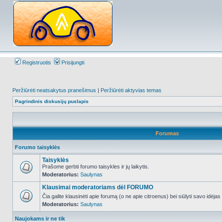
Registruotis
Prisijungti
Peržiūrėti neatsakytus pranešimus
|
Peržiūrėti aktyvias temas
Pagrindinis diskusijų puslapis
Forumas
Forumo taisyklės
Taisyklės
Prašome gerbti forumo taisykles ir jų laikytis.
Moderatorius:
Saulynas
NO_UNREAD_POSTS
Klausimai moderatoriams dėl FORUMO
Čia galite klausinėti apie forumą (o ne apie citroenus) bei siūlyti savo idėja
Moderatorius:
Saulynas
NO_UNREAD_POSTS
Naujokams ir ne tik