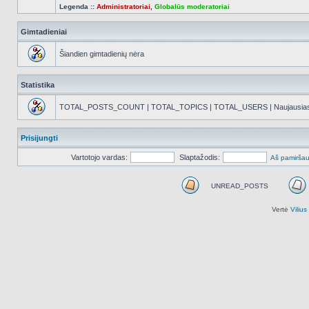
Legenda ::
Administratoriai
,
Globalūs moderatoriai
Gimtadieniai
Šiandien gimtadienių nėra
Statistika
TOTAL_POSTS_COUNT | TOTAL_TOPICS | TOTAL_USERS | Naujausias reg
Prisijungti
Vartotojo vardas:
Slaptažodis:
Aš pamiršau
UNREAD_POSTS
UNREAD_POSTS
Vertė
Viliu