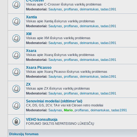
C-Crosser
Viskas apie C-Crosser išskyrus variklių problemas
Moderatoriai:
Saulynas
,
proffanas
,
deimantukas
,
tadas1991
NO_UNREAD_POSTS
Xantia
Viskas apie Xantią išskyrus variklių problemas
Moderatoriai:
Saulynas
,
proffanas
,
deimantukas
,
tadas1991
NO_UNREAD_POSTS
XM
Viskas apie XM išskyrus variklių problemas
Moderatoriai:
Saulynas
,
proffanas
,
deimantukas
,
tadas1991
NO_UNREAD_POSTS
Xsara
Viskas apie Xsarą išskyrus variklių problemas
Moderatoriai:
Saulynas
,
proffanas
,
deimantukas
,
tadas1991
NO_UNREAD_POSTS
Xsara Picasso
Viskas apie Xsarą Picasso išskyrus variklių problemas
Moderatoriai:
Saulynas
,
proffanas
,
deimantukas
,
tadas1991
NO_UNREAD_POSTS
ZX
Viskas apie ZX išskyrus variklių problemas
Moderatoriai:
Saulynas
,
proffanas
,
deimantukas
,
tadas1991
NO_UNREAD_POSTS
Senoviniai modeliai (oldtimer'iai)
CX, DS, GS, 2CV, TA ir visi kiti Citroen retro modeliai
Moderatoriai:
Saulynas
,
Mario
,
proffanas
,
deimantukas
,
tadas1991
NO_UNREAD_POSTS
VEHO konsultuoja
FORUMO SKILTIS NEPATEISINO LŪKESČIŲ
Forumas
užrakintas
Diskusijų forumas