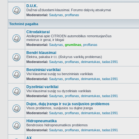
D.U.K.
Dažnai užduodami klausimai. Forumo dalyvių atsakymai
Moderatoriai:
Saulynas
,
proffanas
NO_UNREAD_POSTS
Techninė pagalba
Citrodaktarai
Atsiliepimai apie CITROEN automobilius remontuojančius
meistrus ir gerai, ir blogai
NO_UNREAD_POSTS
Moderatoriai:
Saulynas
,
grumlinas
,
proffanas
Bendri klausimai
Elektra, pakaba ir t.t. (išskyrus variklių problemas)
Moderatoriai:
Saulynas
,
proffanas
,
deimantukas
,
tadas1991
NO_UNREAD_POSTS
Benzininiai varikliai
Visi klausimai susiję su benzininiais varikliais
Moderatoriai:
Saulynas
,
proffanas
,
deimantukas
,
tadas1991
NO_UNREAD_POSTS
Dyzeliniai varikliai
Visi klausimai susiję su dyzeliniais varikliais
Moderatoriai:
Saulynas
,
proffanas
,
deimantukas
,
tadas1991
NO_UNREAD_POSTS
Dujos, dujų įranga ir su ja susijusios problemos
Visos problemos, susijusios su dujine įranga
Moderatoriai:
Saulynas
,
proffanas
,
deimantukas
,
tadas1991
NO_UNREAD_POSTS
Hidropneumatika
Bendrosios hidropneumatikos problemos
Moderatoriai:
Saulynas
,
proffanas
,
deimantukas
,
tadas1991
NO_UNREAD_POSTS
AX