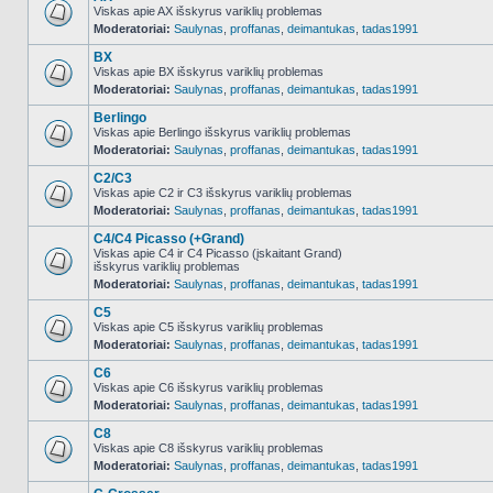
Viskas apie AX išskyrus variklių problemas
Moderatoriai:
Saulynas
,
proffanas
,
deimantukas
,
tadas1991
NO_UNREAD_POSTS
BX
Viskas apie BX išskyrus variklių problemas
Moderatoriai:
Saulynas
,
proffanas
,
deimantukas
,
tadas1991
NO_UNREAD_POSTS
Berlingo
Viskas apie Berlingo išskyrus variklių problemas
Moderatoriai:
Saulynas
,
proffanas
,
deimantukas
,
tadas1991
NO_UNREAD_POSTS
C2/C3
Viskas apie C2 ir C3 išskyrus variklių problemas
Moderatoriai:
Saulynas
,
proffanas
,
deimantukas
,
tadas1991
NO_UNREAD_POSTS
C4/C4 Picasso (+Grand)
Viskas apie C4 ir C4 Picasso (įskaitant Grand)
išskyrus variklių problemas
NO_UNREAD_POSTS
Moderatoriai:
Saulynas
,
proffanas
,
deimantukas
,
tadas1991
C5
Viskas apie C5 išskyrus variklių problemas
Moderatoriai:
Saulynas
,
proffanas
,
deimantukas
,
tadas1991
NO_UNREAD_POSTS
C6
Viskas apie C6 išskyrus variklių problemas
Moderatoriai:
Saulynas
,
proffanas
,
deimantukas
,
tadas1991
NO_UNREAD_POSTS
C8
Viskas apie C8 išskyrus variklių problemas
Moderatoriai:
Saulynas
,
proffanas
,
deimantukas
,
tadas1991
NO_UNREAD_POSTS