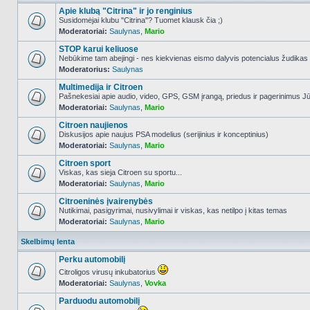
Apie klubą "Citrina" ir jo renginius
Susidomėjai klubu "Citrina"? Tuomet klausk čia ;)
Moderatoriai:
Saulynas
,
Mario
NO_UNREAD_POSTS
STOP karui keliuose
Nebūkime tam abejingi - nes kiekvienas eismo dalyvis potencialus žudikas
Moderatorius:
Saulynas
NO_UNREAD_POSTS
Multimedija ir Citroen
Pašnekesiai apie audio, video, GPS, GSM įrangą, priedus ir pagerinimus Jūs
Moderatoriai:
Saulynas
,
Mario
NO_UNREAD_POSTS
Citroen naujienos
Diskusijos apie naujus PSA modelius (serijinius ir konceptinius)
Moderatoriai:
Saulynas
,
Mario
NO_UNREAD_POSTS
Citroen sport
Viskas, kas sieja Citroen su sportu...
Moderatoriai:
Saulynas
,
Mario
NO_UNREAD_POSTS
Citroeninės įvairenybės
Nutikimai, pasigyrimai, nusivylimai ir viskas, kas netilpo į kitas temas
Moderatoriai:
Saulynas
,
Mario
NO_UNREAD_POSTS
Skelbimų lenta
Perku automobilį
Citroligos virusų inkubatorius
Moderatoriai:
Saulynas
,
Vovka
NO_UNREAD_POSTS
Parduodu automobilį