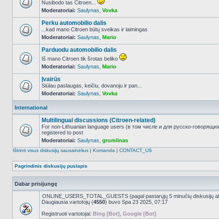
Nusibodo tas Citroen...
Moderatoriai:
Saulynas
,
Vovka
NO_UNREAD_POSTS
Perku automobilio dalis
...kad mano Citroen būtų sveikas ir laimingas
Moderatoriai:
Saulynas
,
Mario
NO_UNREAD_POSTS
Parduodu automobilio dalis
Iš mano Citroen tik šrotas beliko
Moderatoriai:
Saulynas
,
Mario
NO_UNREAD_POSTS
Įvairūs
Siūlau paslaugas, keičiu, dovanoju ir pan...
Moderatoriai:
Saulynas
,
Vovka
NO_UNREAD_POSTS
International
Multilingual discussions (Citroen-related)
For non-Lithuanian language users (в том числе и для русско-говорящи
registered to post
NO_UNREAD_POSTS
Moderatoriai:
Saulynas
,
grumlinas
Ištrinti visus diskusijų sausainėlius
|
Komanda
|
CONTACT_US
Pagrindinis diskusijų puslapis
Dabar prisijungę
ONLINE_USERS_TOTAL_GUESTS (pagal pastarųjų 5 minučių diskusijų a
Daugiausia vartotojų (
4550
) buvo Spa 23 2025, 07:17
Registruoti vartotojai:
Bing [Bot]
,
Google [Bot]