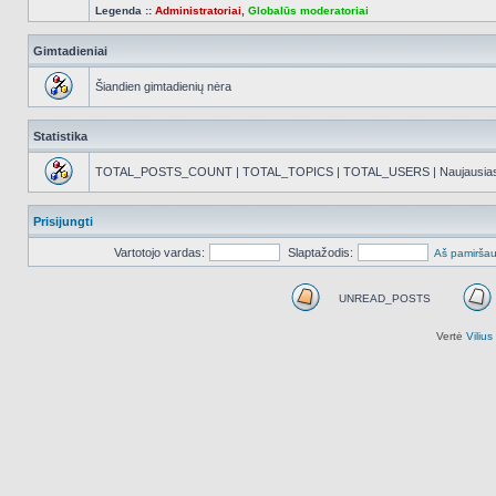
Legenda ::
Administratoriai
,
Globalūs moderatoriai
Gimtadieniai
Šiandien gimtadienių nėra
Statistika
TOTAL_POSTS_COUNT | TOTAL_TOPICS | TOTAL_USERS | Naujausias reg
Prisijungti
Vartotojo vardas:
Slaptažodis:
Aš pamiršau
UNREAD_POSTS
UNREAD_POSTS
Vertė
Viliu