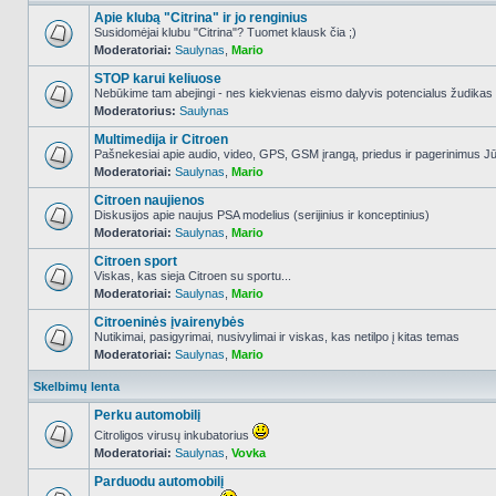
Apie klubą "Citrina" ir jo renginius
Susidomėjai klubu "Citrina"? Tuomet klausk čia ;)
Moderatoriai:
Saulynas
,
Mario
NO_UNREAD_POSTS
STOP karui keliuose
Nebūkime tam abejingi - nes kiekvienas eismo dalyvis potencialus žudikas
Moderatorius:
Saulynas
NO_UNREAD_POSTS
Multimedija ir Citroen
Pašnekesiai apie audio, video, GPS, GSM įrangą, priedus ir pagerinimus Jūs
Moderatoriai:
Saulynas
,
Mario
NO_UNREAD_POSTS
Citroen naujienos
Diskusijos apie naujus PSA modelius (serijinius ir konceptinius)
Moderatoriai:
Saulynas
,
Mario
NO_UNREAD_POSTS
Citroen sport
Viskas, kas sieja Citroen su sportu...
Moderatoriai:
Saulynas
,
Mario
NO_UNREAD_POSTS
Citroeninės įvairenybės
Nutikimai, pasigyrimai, nusivylimai ir viskas, kas netilpo į kitas temas
Moderatoriai:
Saulynas
,
Mario
NO_UNREAD_POSTS
Skelbimų lenta
Perku automobilį
Citroligos virusų inkubatorius
Moderatoriai:
Saulynas
,
Vovka
NO_UNREAD_POSTS
Parduodu automobilį