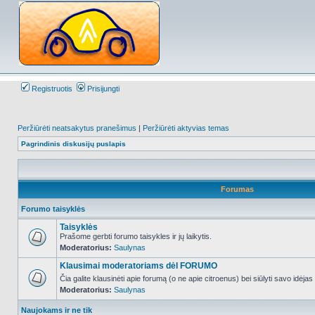
Registruotis
Prisijungti
Peržiūrėti neatsakytus pranešimus
|
Peržiūrėti aktyvias temas
Pagrindinis diskusijų puslapis
Forumas
Forumo taisyklės
Taisyklės
Prašome gerbti forumo taisykles ir jų laikytis.
Moderatorius:
Saulynas
NO_UNREAD_POSTS
Klausimai moderatoriams dėl FORUMO
Čia galite klausinėti apie forumą (o ne apie citroenus) bei siūlyti savo idėja
Moderatorius:
Saulynas
NO_UNREAD_POSTS
Naujokams ir ne tik