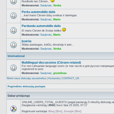
Nusibodo tas Citroen...
Moderatoriai:
Saulynas
,
Vovka
NO_UNREAD_POSTS
Perku automobilio dalis
...kad mano Citroen būtų sveikas ir laimingas
Moderatoriai:
Saulynas
,
Mario
NO_UNREAD_POSTS
Parduodu automobilio dalis
Iš mano Citroen tik šrotas beliko
Moderatoriai:
Saulynas
,
Mario
NO_UNREAD_POSTS
Įvairūs
Siūlau paslaugas, keičiu, dovanoju ir pan...
Moderatoriai:
Saulynas
,
Vovka
NO_UNREAD_POSTS
International
Multilingual discussions (Citroen-related)
For non-Lithuanian language users (в том числе и для русско-говорящи
registered to post
NO_UNREAD_POSTS
Moderatoriai:
Saulynas
,
grumlinas
Ištrinti visus diskusijų sausainėlius
|
Komanda
|
CONTACT_US
Pagrindinis diskusijų puslapis
Dabar prisijungę
ONLINE_USERS_TOTAL_GUESTS (pagal pastarųjų 5 minučių diskusijų a
Daugiausia vartotojų (
4550
) buvo Spa 23 2025, 07:17
Registruoti vartotojai:
Bing [Bot]
,
Google [Bot]