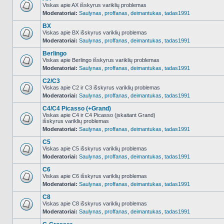
Viskas apie AX išskyrus variklių problemas
Moderatoriai:
Saulynas
,
proffanas
,
deimantukas
,
tadas1991
NO_UNREAD_POSTS
BX
Viskas apie BX išskyrus variklių problemas
Moderatoriai:
Saulynas
,
proffanas
,
deimantukas
,
tadas1991
NO_UNREAD_POSTS
Berlingo
Viskas apie Berlingo išskyrus variklių problemas
Moderatoriai:
Saulynas
,
proffanas
,
deimantukas
,
tadas1991
NO_UNREAD_POSTS
C2/C3
Viskas apie C2 ir C3 išskyrus variklių problemas
Moderatoriai:
Saulynas
,
proffanas
,
deimantukas
,
tadas1991
NO_UNREAD_POSTS
C4/C4 Picasso (+Grand)
Viskas apie C4 ir C4 Picasso (įskaitant Grand)
išskyrus variklių problemas
NO_UNREAD_POSTS
Moderatoriai:
Saulynas
,
proffanas
,
deimantukas
,
tadas1991
C5
Viskas apie C5 išskyrus variklių problemas
Moderatoriai:
Saulynas
,
proffanas
,
deimantukas
,
tadas1991
NO_UNREAD_POSTS
C6
Viskas apie C6 išskyrus variklių problemas
Moderatoriai:
Saulynas
,
proffanas
,
deimantukas
,
tadas1991
NO_UNREAD_POSTS
C8
Viskas apie C8 išskyrus variklių problemas
Moderatoriai:
Saulynas
,
proffanas
,
deimantukas
,
tadas1991
NO_UNREAD_POSTS