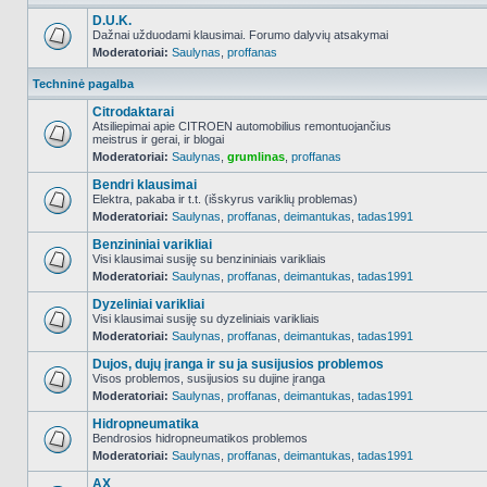
D.U.K.
Dažnai užduodami klausimai. Forumo dalyvių atsakymai
Moderatoriai:
Saulynas
,
proffanas
NO_UNREAD_POSTS
Techninė pagalba
Citrodaktarai
Atsiliepimai apie CITROEN automobilius remontuojančius
meistrus ir gerai, ir blogai
NO_UNREAD_POSTS
Moderatoriai:
Saulynas
,
grumlinas
,
proffanas
Bendri klausimai
Elektra, pakaba ir t.t. (išskyrus variklių problemas)
Moderatoriai:
Saulynas
,
proffanas
,
deimantukas
,
tadas1991
NO_UNREAD_POSTS
Benzininiai varikliai
Visi klausimai susiję su benzininiais varikliais
Moderatoriai:
Saulynas
,
proffanas
,
deimantukas
,
tadas1991
NO_UNREAD_POSTS
Dyzeliniai varikliai
Visi klausimai susiję su dyzeliniais varikliais
Moderatoriai:
Saulynas
,
proffanas
,
deimantukas
,
tadas1991
NO_UNREAD_POSTS
Dujos, dujų įranga ir su ja susijusios problemos
Visos problemos, susijusios su dujine įranga
Moderatoriai:
Saulynas
,
proffanas
,
deimantukas
,
tadas1991
NO_UNREAD_POSTS
Hidropneumatika
Bendrosios hidropneumatikos problemos
Moderatoriai:
Saulynas
,
proffanas
,
deimantukas
,
tadas1991
NO_UNREAD_POSTS
AX