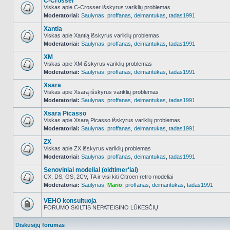
C-Crosser
Viskas apie C-Crosser išskyrus variklių problemas
Moderatoriai:
Saulynas
,
proffanas
,
deimantukas
,
tadas1991
NO_UNREAD_POSTS
Xantia
Viskas apie Xantią išskyrus variklių problemas
Moderatoriai:
Saulynas
,
proffanas
,
deimantukas
,
tadas1991
NO_UNREAD_POSTS
XM
Viskas apie XM išskyrus variklių problemas
Moderatoriai:
Saulynas
,
proffanas
,
deimantukas
,
tadas1991
NO_UNREAD_POSTS
Xsara
Viskas apie Xsarą išskyrus variklių problemas
Moderatoriai:
Saulynas
,
proffanas
,
deimantukas
,
tadas1991
NO_UNREAD_POSTS
Xsara Picasso
Viskas apie Xsarą Picasso išskyrus variklių problemas
Moderatoriai:
Saulynas
,
proffanas
,
deimantukas
,
tadas1991
NO_UNREAD_POSTS
ZX
Viskas apie ZX išskyrus variklių problemas
Moderatoriai:
Saulynas
,
proffanas
,
deimantukas
,
tadas1991
NO_UNREAD_POSTS
Senoviniai modeliai (oldtimer'iai)
CX, DS, GS, 2CV, TA ir visi kiti Citroen retro modeliai
Moderatoriai:
Saulynas
,
Mario
,
proffanas
,
deimantukas
,
tadas1991
NO_UNREAD_POSTS
VEHO konsultuoja
FORUMO SKILTIS NEPATEISINO LŪKESČIŲ
Forumas
užrakintas
Diskusijų forumas