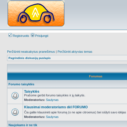
Registruotis
Prisijungti
Peržiūrėti neatsakytus pranešimus
|
Peržiūrėti aktyvias temas
Pagrindinis diskusijų puslapis
Forumas
Forumo taisyklės
Taisyklės
Prašome gerbti forumo taisykles ir jų laikytis.
Moderatorius:
Saulynas
NO_UNREAD_POSTS
Klausimai moderatoriams dėl FORUMO
Čia galite klausinėti apie forumą (o ne apie citroenus) bei siūlyti savo idėja
Moderatorius:
Saulynas
NO_UNREAD_POSTS
Naujokams ir ne tik