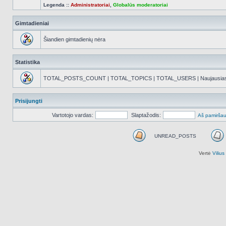
Legenda ::
Administratoriai
,
Globalūs moderatoriai
Gimtadieniai
Šiandien gimtadienių nėra
Statistika
TOTAL_POSTS_COUNT | TOTAL_TOPICS | TOTAL_USERS | Naujausias reg
Prisijungti
Vartotojo vardas:
Slaptažodis:
Aš pamiršau
UNREAD_POSTS
UNREAD_POSTS
Vertė
Viliu