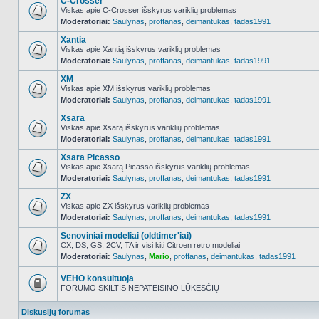
C-Crosser
Viskas apie C-Crosser išskyrus variklių problemas
Moderatoriai:
Saulynas
,
proffanas
,
deimantukas
,
tadas1991
NO_UNREAD_POSTS
Xantia
Viskas apie Xantią išskyrus variklių problemas
Moderatoriai:
Saulynas
,
proffanas
,
deimantukas
,
tadas1991
NO_UNREAD_POSTS
XM
Viskas apie XM išskyrus variklių problemas
Moderatoriai:
Saulynas
,
proffanas
,
deimantukas
,
tadas1991
NO_UNREAD_POSTS
Xsara
Viskas apie Xsarą išskyrus variklių problemas
Moderatoriai:
Saulynas
,
proffanas
,
deimantukas
,
tadas1991
NO_UNREAD_POSTS
Xsara Picasso
Viskas apie Xsarą Picasso išskyrus variklių problemas
Moderatoriai:
Saulynas
,
proffanas
,
deimantukas
,
tadas1991
NO_UNREAD_POSTS
ZX
Viskas apie ZX išskyrus variklių problemas
Moderatoriai:
Saulynas
,
proffanas
,
deimantukas
,
tadas1991
NO_UNREAD_POSTS
Senoviniai modeliai (oldtimer'iai)
CX, DS, GS, 2CV, TA ir visi kiti Citroen retro modeliai
Moderatoriai:
Saulynas
,
Mario
,
proffanas
,
deimantukas
,
tadas1991
NO_UNREAD_POSTS
VEHO konsultuoja
FORUMO SKILTIS NEPATEISINO LŪKESČIŲ
Forumas
užrakintas
Diskusijų forumas