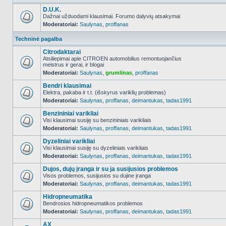
D.U.K.
Dažnai užduodami klausimai. Forumo dalyvių atsakymai
Moderatoriai:
Saulynas
,
proffanas
NO_UNREAD_POSTS
Techninė pagalba
Citrodaktarai
Atsiliepimai apie CITROEN automobilius remontuojančius
meistrus ir gerai, ir blogai
NO_UNREAD_POSTS
Moderatoriai:
Saulynas
,
grumlinas
,
proffanas
Bendri klausimai
Elektra, pakaba ir t.t. (išskyrus variklių problemas)
Moderatoriai:
Saulynas
,
proffanas
,
deimantukas
,
tadas1991
NO_UNREAD_POSTS
Benzininiai varikliai
Visi klausimai susiję su benzininiais varikliais
Moderatoriai:
Saulynas
,
proffanas
,
deimantukas
,
tadas1991
NO_UNREAD_POSTS
Dyzeliniai varikliai
Visi klausimai susiję su dyzeliniais varikliais
Moderatoriai:
Saulynas
,
proffanas
,
deimantukas
,
tadas1991
NO_UNREAD_POSTS
Dujos, dujų įranga ir su ja susijusios problemos
Visos problemos, susijusios su dujine įranga
Moderatoriai:
Saulynas
,
proffanas
,
deimantukas
,
tadas1991
NO_UNREAD_POSTS
Hidropneumatika
Bendrosios hidropneumatikos problemos
Moderatoriai:
Saulynas
,
proffanas
,
deimantukas
,
tadas1991
NO_UNREAD_POSTS
AX