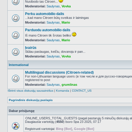
Nusibodo tas Citroen...
Moderatoriai:
Saulynas
,
Vovka
NO_UNREAD_POSTS
Perku automobilio dalis
...kad mano Citroen būtų sveikas ir laimingas
Moderatoriai:
Saulynas
,
Mario
NO_UNREAD_POSTS
Parduodu automobilio dalis
Iš mano Citroen tik šrotas beliko
Moderatoriai:
Saulynas
,
Mario
NO_UNREAD_POSTS
Įvairūs
Siūlau paslaugas, keičiu, dovanoju ir pan...
Moderatoriai:
Saulynas
,
Vovka
NO_UNREAD_POSTS
International
Multilingual discussions (Citroen-related)
For non-Lithuanian language users (в том числе и для русско-говорящи
registered to post
NO_UNREAD_POSTS
Moderatoriai:
Saulynas
,
grumlinas
Ištrinti visus diskusijų sausainėlius
|
Komanda
|
CONTACT_US
Pagrindinis diskusijų puslapis
Dabar prisijungę
ONLINE_USERS_TOTAL_GUESTS (pagal pastarųjų 5 minučių diskusijų a
Daugiausia vartotojų (
4550
) buvo Spa 23 2025, 07:17
Registruoti vartotojai:
Bing [Bot]
,
Google [Bot]