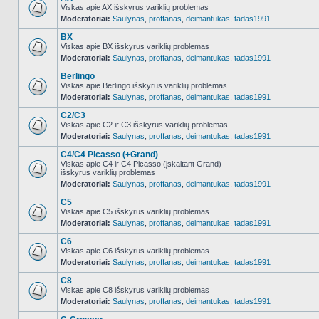
Viskas apie AX išskyrus variklių problemas
Moderatoriai:
Saulynas
,
proffanas
,
deimantukas
,
tadas1991
NO_UNREAD_POSTS
BX
Viskas apie BX išskyrus variklių problemas
Moderatoriai:
Saulynas
,
proffanas
,
deimantukas
,
tadas1991
NO_UNREAD_POSTS
Berlingo
Viskas apie Berlingo išskyrus variklių problemas
Moderatoriai:
Saulynas
,
proffanas
,
deimantukas
,
tadas1991
NO_UNREAD_POSTS
C2/C3
Viskas apie C2 ir C3 išskyrus variklių problemas
Moderatoriai:
Saulynas
,
proffanas
,
deimantukas
,
tadas1991
NO_UNREAD_POSTS
C4/C4 Picasso (+Grand)
Viskas apie C4 ir C4 Picasso (įskaitant Grand)
išskyrus variklių problemas
NO_UNREAD_POSTS
Moderatoriai:
Saulynas
,
proffanas
,
deimantukas
,
tadas1991
C5
Viskas apie C5 išskyrus variklių problemas
Moderatoriai:
Saulynas
,
proffanas
,
deimantukas
,
tadas1991
NO_UNREAD_POSTS
C6
Viskas apie C6 išskyrus variklių problemas
Moderatoriai:
Saulynas
,
proffanas
,
deimantukas
,
tadas1991
NO_UNREAD_POSTS
C8
Viskas apie C8 išskyrus variklių problemas
Moderatoriai:
Saulynas
,
proffanas
,
deimantukas
,
tadas1991
NO_UNREAD_POSTS