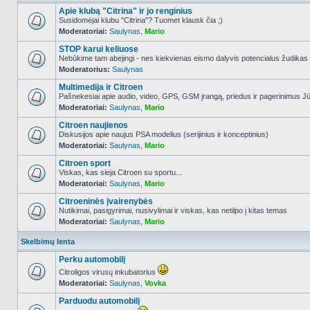
Apie klubą "Citrina" ir jo renginius
Susidomėjai klubu "Citrina"? Tuomet klausk čia ;)
Moderatoriai:
Saulynas
,
Mario
NO_UNREAD_POSTS
STOP karui keliuose
Nebūkime tam abejingi - nes kiekvienas eismo dalyvis potencialus žudikas
Moderatorius:
Saulynas
NO_UNREAD_POSTS
Multimedija ir Citroen
Pašnekesiai apie audio, video, GPS, GSM įrangą, priedus ir pagerinimus Jūs
Moderatoriai:
Saulynas
,
Mario
NO_UNREAD_POSTS
Citroen naujienos
Diskusijos apie naujus PSA modelius (serijinius ir konceptinius)
Moderatoriai:
Saulynas
,
Mario
NO_UNREAD_POSTS
Citroen sport
Viskas, kas sieja Citroen su sportu...
Moderatoriai:
Saulynas
,
Mario
NO_UNREAD_POSTS
Citroeninės įvairenybės
Nutikimai, pasigyrimai, nusivylimai ir viskas, kas netilpo į kitas temas
Moderatoriai:
Saulynas
,
Mario
NO_UNREAD_POSTS
Skelbimų lenta
Perku automobilį
Citroligos virusų inkubatorius
Moderatoriai:
Saulynas
,
Vovka
NO_UNREAD_POSTS
Parduodu automobilį