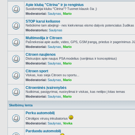
Apie klubą "Citrina" ir jo renginius
Susidomėjai klubu "Citrina"? Tuomet klausk čia ;)
Moderatoriai:
Saulynas
,
Mario
NO_UNREAD_POSTS
STOP karui keliuose
Nebūkime tam abejingi - nes kiekvienas eismo dalyvis potencialus žudikas
Moderatorius:
Saulynas
NO_UNREAD_POSTS
Multimedija ir Citroen
Pašnekesiai apie audio, video, GPS, GSM įrangą, priedus ir pagerinimus Jūs
Moderatoriai:
Saulynas
,
Mario
NO_UNREAD_POSTS
Citroen naujienos
Diskusijos apie naujus PSA modelius (serijinius ir konceptinius)
Moderatoriai:
Saulynas
,
Mario
NO_UNREAD_POSTS
Citroen sport
Viskas, kas sieja Citroen su sportu...
Moderatoriai:
Saulynas
,
Mario
NO_UNREAD_POSTS
Citroeninės įvairenybės
Nutikimai, pasigyrimai, nusivylimai ir viskas, kas netilpo į kitas temas
Moderatoriai:
Saulynas
,
Mario
NO_UNREAD_POSTS
Skelbimų lenta
Perku automobilį
Citroligos virusų inkubatorius
Moderatoriai:
Saulynas
,
Vovka
NO_UNREAD_POSTS
Parduodu automobilį