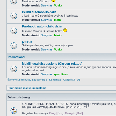
Nusibodo tas Citroen...
Moderatoriai:
Saulynas
,
Vovka
NO_UNREAD_POSTS
Perku automobilio dalis
...kad mano Citroen būtų sveikas ir laimingas
Moderatoriai:
Saulynas
,
Mario
NO_UNREAD_POSTS
Parduodu automobilio dalis
Iš mano Citroen tik šrotas beliko
Moderatoriai:
Saulynas
,
Mario
NO_UNREAD_POSTS
Įvairūs
Siūlau paslaugas, keičiu, dovanoju ir pan...
Moderatoriai:
Saulynas
,
Vovka
NO_UNREAD_POSTS
International
Multilingual discussions (Citroen-related)
For non-Lithuanian language users (в том числе и для русско-говорящи
registered to post
NO_UNREAD_POSTS
Moderatoriai:
Saulynas
,
grumlinas
Ištrinti visus diskusijų sausainėlius
|
Komanda
|
CONTACT_US
Pagrindinis diskusijų puslapis
Dabar prisijungę
ONLINE_USERS_TOTAL_GUESTS (pagal pastarųjų 5 minučių diskusijų a
Daugiausia vartotojų (
4550
) buvo Spa 23 2025, 07:17
Registruoti vartotojai:
Bing [Bot]
,
Google [Bot]