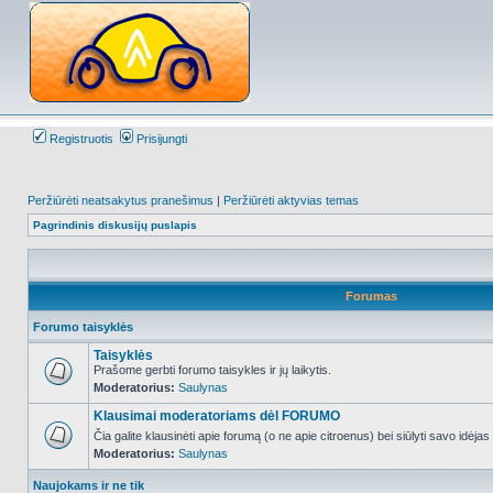
Registruotis
Prisijungti
Peržiūrėti neatsakytus pranešimus
|
Peržiūrėti aktyvias temas
Pagrindinis diskusijų puslapis
Forumas
Forumo taisyklės
Taisyklės
Prašome gerbti forumo taisykles ir jų laikytis.
Moderatorius:
Saulynas
NO_UNREAD_POSTS
Klausimai moderatoriams dėl FORUMO
Čia galite klausinėti apie forumą (o ne apie citroenus) bei siūlyti savo idėja
Moderatorius:
Saulynas
NO_UNREAD_POSTS
Naujokams ir ne tik