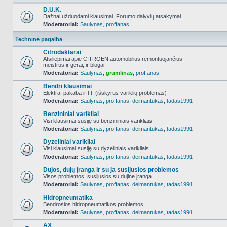
D.U.K.
Dažnai užduodami klausimai. Forumo dalyvių atsakymai
Moderatoriai:
Saulynas
,
proffanas
NO_UNREAD_POSTS
Techninė pagalba
Citrodaktarai
Atsiliepimai apie CITROEN automobilius remontuojančius
meistrus ir gerai, ir blogai
NO_UNREAD_POSTS
Moderatoriai:
Saulynas
,
grumlinas
,
proffanas
Bendri klausimai
Elektra, pakaba ir t.t. (išskyrus variklių problemas)
Moderatoriai:
Saulynas
,
proffanas
,
deimantukas
,
tadas1991
NO_UNREAD_POSTS
Benzininiai varikliai
Visi klausimai susiję su benzininiais varikliais
Moderatoriai:
Saulynas
,
proffanas
,
deimantukas
,
tadas1991
NO_UNREAD_POSTS
Dyzeliniai varikliai
Visi klausimai susiję su dyzeliniais varikliais
Moderatoriai:
Saulynas
,
proffanas
,
deimantukas
,
tadas1991
NO_UNREAD_POSTS
Dujos, dujų įranga ir su ja susijusios problemos
Visos problemos, susijusios su dujine įranga
Moderatoriai:
Saulynas
,
proffanas
,
deimantukas
,
tadas1991
NO_UNREAD_POSTS
Hidropneumatika
Bendrosios hidropneumatikos problemos
Moderatoriai:
Saulynas
,
proffanas
,
deimantukas
,
tadas1991
NO_UNREAD_POSTS
AX