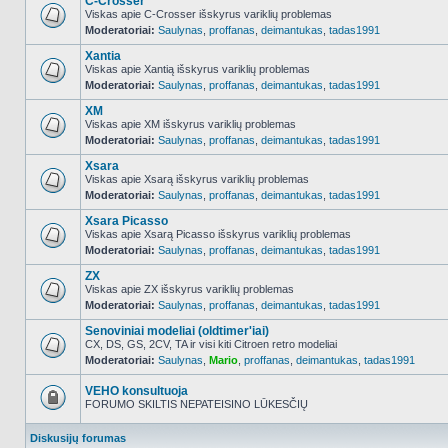
C-Crosser
Viskas apie C-Crosser išskyrus variklių problemas
Moderatoriai:
Saulynas
,
proffanas
,
deimantukas
,
tadas1991
NO_UNREAD_POSTS
Xantia
Viskas apie Xantią išskyrus variklių problemas
Moderatoriai:
Saulynas
,
proffanas
,
deimantukas
,
tadas1991
NO_UNREAD_POSTS
XM
Viskas apie XM išskyrus variklių problemas
Moderatoriai:
Saulynas
,
proffanas
,
deimantukas
,
tadas1991
NO_UNREAD_POSTS
Xsara
Viskas apie Xsarą išskyrus variklių problemas
Moderatoriai:
Saulynas
,
proffanas
,
deimantukas
,
tadas1991
NO_UNREAD_POSTS
Xsara Picasso
Viskas apie Xsarą Picasso išskyrus variklių problemas
Moderatoriai:
Saulynas
,
proffanas
,
deimantukas
,
tadas1991
NO_UNREAD_POSTS
ZX
Viskas apie ZX išskyrus variklių problemas
Moderatoriai:
Saulynas
,
proffanas
,
deimantukas
,
tadas1991
NO_UNREAD_POSTS
Senoviniai modeliai (oldtimer'iai)
CX, DS, GS, 2CV, TA ir visi kiti Citroen retro modeliai
Moderatoriai:
Saulynas
,
Mario
,
proffanas
,
deimantukas
,
tadas1991
NO_UNREAD_POSTS
VEHO konsultuoja
FORUMO SKILTIS NEPATEISINO LŪKESČIŲ
Forumas
užrakintas
Diskusijų forumas