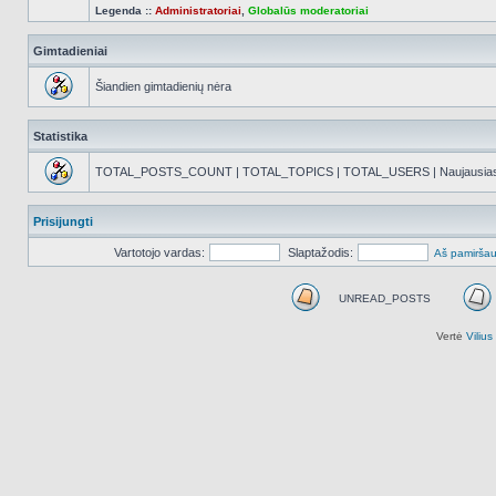
Legenda ::
Administratoriai
,
Globalūs moderatoriai
Gimtadieniai
Šiandien gimtadienių nėra
Statistika
TOTAL_POSTS_COUNT | TOTAL_TOPICS | TOTAL_USERS | Naujausias reg
Prisijungti
Vartotojo vardas:
Slaptažodis:
Aš pamiršau
UNREAD_POSTS
UNREAD_POSTS
Vertė
Viliu