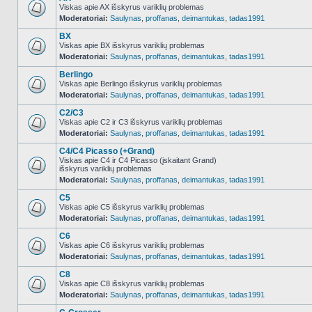
Viskas apie AX išskyrus variklių problemas
Moderatoriai:
Saulynas
,
proffanas
,
deimantukas
,
tadas1991
NO_UNREAD_POSTS
BX
Viskas apie BX išskyrus variklių problemas
Moderatoriai:
Saulynas
,
proffanas
,
deimantukas
,
tadas1991
NO_UNREAD_POSTS
Berlingo
Viskas apie Berlingo išskyrus variklių problemas
Moderatoriai:
Saulynas
,
proffanas
,
deimantukas
,
tadas1991
NO_UNREAD_POSTS
C2/C3
Viskas apie C2 ir C3 išskyrus variklių problemas
Moderatoriai:
Saulynas
,
proffanas
,
deimantukas
,
tadas1991
NO_UNREAD_POSTS
C4/C4 Picasso (+Grand)
Viskas apie C4 ir C4 Picasso (įskaitant Grand)
išskyrus variklių problemas
NO_UNREAD_POSTS
Moderatoriai:
Saulynas
,
proffanas
,
deimantukas
,
tadas1991
C5
Viskas apie C5 išskyrus variklių problemas
Moderatoriai:
Saulynas
,
proffanas
,
deimantukas
,
tadas1991
NO_UNREAD_POSTS
C6
Viskas apie C6 išskyrus variklių problemas
Moderatoriai:
Saulynas
,
proffanas
,
deimantukas
,
tadas1991
NO_UNREAD_POSTS
C8
Viskas apie C8 išskyrus variklių problemas
Moderatoriai:
Saulynas
,
proffanas
,
deimantukas
,
tadas1991
NO_UNREAD_POSTS