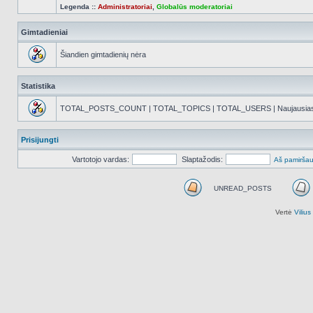
Legenda ::
Administratoriai
,
Globalūs moderatoriai
Gimtadieniai
Šiandien gimtadienių nėra
Statistika
TOTAL_POSTS_COUNT | TOTAL_TOPICS | TOTAL_USERS | Naujausias reg
Prisijungti
Vartotojo vardas:
Slaptažodis:
Aš pamiršau
UNREAD_POSTS
UNREAD_POSTS
Vertė
Viliu