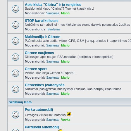
Apie klubą "Citrina" ir jo renginius
Susidomėjai klubu "Citrina"? Tuomet klausk čia ;)
Moderatoriai:
Saulynas
,
Mario
NO_UNREAD_POSTS
STOP karui keliuose
Nebūkime tam abejingi - nes kiekvienas eismo dalyvis potencialus žudikas
Moderatorius:
Saulynas
NO_UNREAD_POSTS
Multimedija ir Citroen
Pašnekesiai apie audio, video, GPS, GSM įrangą, priedus ir pagerinimus Jūs
Moderatoriai:
Saulynas
,
Mario
NO_UNREAD_POSTS
Citroen naujienos
Diskusijos apie naujus PSA modelius (serijinius ir konceptinius)
Moderatoriai:
Saulynas
,
Mario
NO_UNREAD_POSTS
Citroen sport
Viskas, kas sieja Citroen su sportu...
Moderatoriai:
Saulynas
,
Mario
NO_UNREAD_POSTS
Citroeninės įvairenybės
Nutikimai, pasigyrimai, nusivylimai ir viskas, kas netilpo į kitas temas
Moderatoriai:
Saulynas
,
Mario
NO_UNREAD_POSTS
Skelbimų lenta
Perku automobilį
Citroligos virusų inkubatorius
Moderatoriai:
Saulynas
,
Vovka
NO_UNREAD_POSTS
Parduodu automobilį