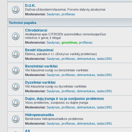
D.U.K.
Dažnai užduodami klausimai. Forumo dalyvių atsakymai
Moderatoriai:
Saulynas
,
proffanas
NO_UNREAD_POSTS
Techninė pagalba
Citrodaktarai
Atsiliepimai apie CITROEN automobilius remontuojančius
meistrus ir gerai, ir blogai
NO_UNREAD_POSTS
Moderatoriai:
Saulynas
,
grumlinas
,
proffanas
Bendri klausimai
Elektra, pakaba ir t.t. (išskyrus variklių problemas)
Moderatoriai:
Saulynas
,
proffanas
,
deimantukas
,
tadas1991
NO_UNREAD_POSTS
Benzininiai varikliai
Visi klausimai susiję su benzininiais varikliais
Moderatoriai:
Saulynas
,
proffanas
,
deimantukas
,
tadas1991
NO_UNREAD_POSTS
Dyzeliniai varikliai
Visi klausimai susiję su dyzeliniais varikliais
Moderatoriai:
Saulynas
,
proffanas
,
deimantukas
,
tadas1991
NO_UNREAD_POSTS
Dujos, dujų įranga ir su ja susijusios problemos
Visos problemos, susijusios su dujine įranga
Moderatoriai:
Saulynas
,
proffanas
,
deimantukas
,
tadas1991
NO_UNREAD_POSTS
Hidropneumatika
Bendrosios hidropneumatikos problemos
Moderatoriai:
Saulynas
,
proffanas
,
deimantukas
,
tadas1991
NO_UNREAD_POSTS
AX