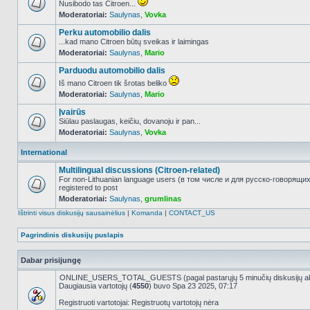
Nusibodo tas Citroen...
Moderatoriai:
Saulynas
,
Vovka
NO_UNREAD_POSTS
Perku automobilio dalis
...kad mano Citroen būtų sveikas ir laimingas
Moderatoriai:
Saulynas
,
Mario
NO_UNREAD_POSTS
Parduodu automobilio dalis
Iš mano Citroen tik šrotas beliko
Moderatoriai:
Saulynas
,
Mario
NO_UNREAD_POSTS
Įvairūs
Siūlau paslaugas, keičiu, dovanoju ir pan...
Moderatoriai:
Saulynas
,
Vovka
NO_UNREAD_POSTS
International
Multilingual discussions (Citroen-related)
For non-Lithuanian language users (в том числе и для русско-говорящи
registered to post
NO_UNREAD_POSTS
Moderatoriai:
Saulynas
,
grumlinas
Ištrinti visus diskusijų sausainėlius
|
Komanda
|
CONTACT_US
Pagrindinis diskusijų puslapis
Dabar prisijungę
ONLINE_USERS_TOTAL_GUESTS (pagal pastarųjų 5 minučių diskusijų a
Daugiausia vartotojų (
4550
) buvo Spa 23 2025, 07:17
Registruoti vartotojai: Registruotų vartotojų nėra