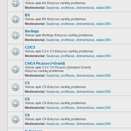
Viskas apie AX išskyrus variklių problemas
Moderatoriai:
Saulynas
,
proffanas
,
deimantukas
,
tadas1991
NO_UNREAD_POSTS
BX
Viskas apie BX išskyrus variklių problemas
Moderatoriai:
Saulynas
,
proffanas
,
deimantukas
,
tadas1991
NO_UNREAD_POSTS
Berlingo
Viskas apie Berlingo išskyrus variklių problemas
Moderatoriai:
Saulynas
,
proffanas
,
deimantukas
,
tadas1991
NO_UNREAD_POSTS
C2/C3
Viskas apie C2 ir C3 išskyrus variklių problemas
Moderatoriai:
Saulynas
,
proffanas
,
deimantukas
,
tadas1991
NO_UNREAD_POSTS
C4/C4 Picasso (+Grand)
Viskas apie C4 ir C4 Picasso (įskaitant Grand)
išskyrus variklių problemas
NO_UNREAD_POSTS
Moderatoriai:
Saulynas
,
proffanas
,
deimantukas
,
tadas1991
C5
Viskas apie C5 išskyrus variklių problemas
Moderatoriai:
Saulynas
,
proffanas
,
deimantukas
,
tadas1991
NO_UNREAD_POSTS
C6
Viskas apie C6 išskyrus variklių problemas
Moderatoriai:
Saulynas
,
proffanas
,
deimantukas
,
tadas1991
NO_UNREAD_POSTS
C8
Viskas apie C8 išskyrus variklių problemas
Moderatoriai:
Saulynas
,
proffanas
,
deimantukas
,
tadas1991
NO_UNREAD_POSTS