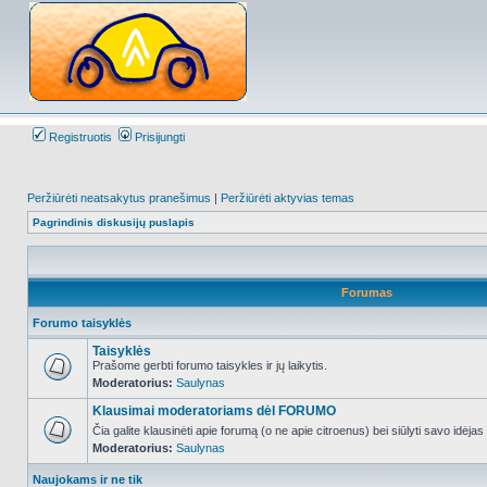
Registruotis
Prisijungti
Peržiūrėti neatsakytus pranešimus
|
Peržiūrėti aktyvias temas
Pagrindinis diskusijų puslapis
Forumas
Forumo taisyklės
Taisyklės
Prašome gerbti forumo taisykles ir jų laikytis.
Moderatorius:
Saulynas
NO_UNREAD_POSTS
Klausimai moderatoriams dėl FORUMO
Čia galite klausinėti apie forumą (o ne apie citroenus) bei siūlyti savo idėja
Moderatorius:
Saulynas
NO_UNREAD_POSTS
Naujokams ir ne tik