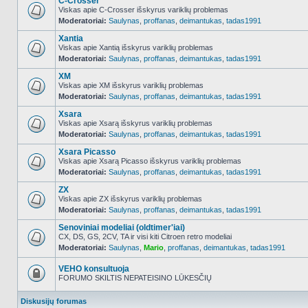
C-Crosser
Viskas apie C-Crosser išskyrus variklių problemas
Moderatoriai:
Saulynas
,
proffanas
,
deimantukas
,
tadas1991
NO_UNREAD_POSTS
Xantia
Viskas apie Xantią išskyrus variklių problemas
Moderatoriai:
Saulynas
,
proffanas
,
deimantukas
,
tadas1991
NO_UNREAD_POSTS
XM
Viskas apie XM išskyrus variklių problemas
Moderatoriai:
Saulynas
,
proffanas
,
deimantukas
,
tadas1991
NO_UNREAD_POSTS
Xsara
Viskas apie Xsarą išskyrus variklių problemas
Moderatoriai:
Saulynas
,
proffanas
,
deimantukas
,
tadas1991
NO_UNREAD_POSTS
Xsara Picasso
Viskas apie Xsarą Picasso išskyrus variklių problemas
Moderatoriai:
Saulynas
,
proffanas
,
deimantukas
,
tadas1991
NO_UNREAD_POSTS
ZX
Viskas apie ZX išskyrus variklių problemas
Moderatoriai:
Saulynas
,
proffanas
,
deimantukas
,
tadas1991
NO_UNREAD_POSTS
Senoviniai modeliai (oldtimer'iai)
CX, DS, GS, 2CV, TA ir visi kiti Citroen retro modeliai
Moderatoriai:
Saulynas
,
Mario
,
proffanas
,
deimantukas
,
tadas1991
NO_UNREAD_POSTS
VEHO konsultuoja
FORUMO SKILTIS NEPATEISINO LŪKESČIŲ
Forumas
užrakintas
Diskusijų forumas