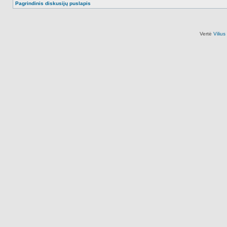
Pagrindinis diskusijų puslapis
Vertė
Viliu