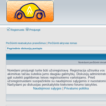
Registruotis
Prisijungti
Peržiūrėti neatsakytus pranešimus
|
Peržiūrėti aktyvias temas
Pagrindinis diskusijų puslapis
Norėdami peržiūrėti detale
Norėdami prisijungti turite būti užsiregistravę. Registracija užtrunka vos 
akimirkas tačiau suteikia jums daugiau galimybių. Diskusijų administrat
gali suteikti papildomas teises registruotiems vartotojams. Prieš
užsiregistruodami susipažinkite su naudojimosi sąlygomis ir nuostatomi
Naršydami po diskusijas perskaitykite kiekvieno forumo taisykles.
Naudojimosi sąlygos
|
Privatumo politika