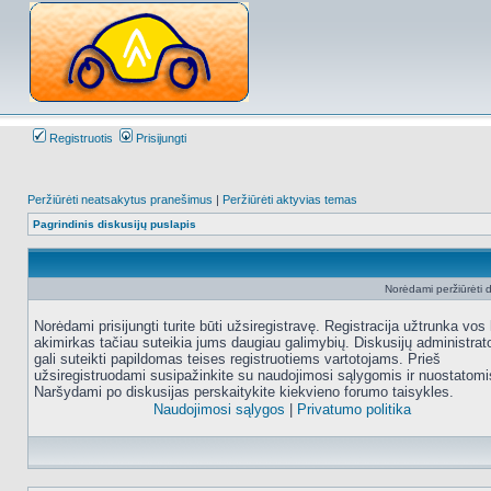
Registruotis
Prisijungti
Peržiūrėti neatsakytus pranešimus
|
Peržiūrėti aktyvias temas
Pagrindinis diskusijų puslapis
Norėdami peržiūrėti di
Norėdami prisijungti turite būti užsiregistravę. Registracija užtrunka vos 
akimirkas tačiau suteikia jums daugiau galimybių. Diskusijų administrat
gali suteikti papildomas teises registruotiems vartotojams. Prieš
užsiregistruodami susipažinkite su naudojimosi sąlygomis ir nuostatomi
Naršydami po diskusijas perskaitykite kiekvieno forumo taisykles.
Naudojimosi sąlygos
|
Privatumo politika