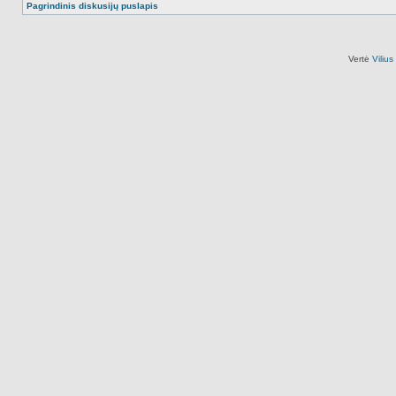
Pagrindinis diskusijų puslapis
Vertė
Viliu