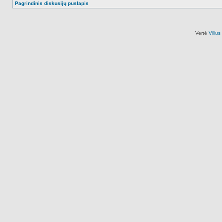
Pagrindinis diskusijų puslapis
Vertė
Viliu