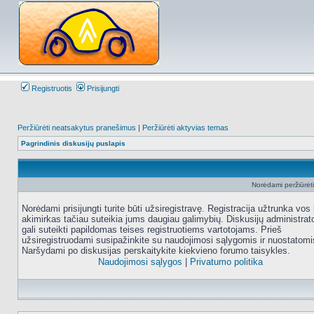
Registruotis
Prisijungti
Peržiūrėti neatsakytus pranešimus
|
Peržiūrėti aktyvias temas
Pagrindinis diskusijų puslapis
Norėdami peržiūrėti 
Norėdami prisijungti turite būti užsiregistravę. Registracija užtrunka vos 
akimirkas tačiau suteikia jums daugiau galimybių. Diskusijų administrat
gali suteikti papildomas teises registruotiems vartotojams. Prieš
užsiregistruodami susipažinkite su naudojimosi sąlygomis ir nuostatomi
Naršydami po diskusijas perskaitykite kiekvieno forumo taisykles.
Naudojimosi sąlygos
|
Privatumo politika