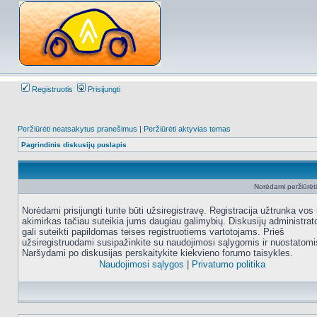
Registruotis
Prisijungti
Peržiūrėti neatsakytus pranešimus
|
Peržiūrėti aktyvias temas
Pagrindinis diskusijų puslapis
Norėdami peržiūrėti 
Norėdami prisijungti turite būti užsiregistravę. Registracija užtrunka vos 
akimirkas tačiau suteikia jums daugiau galimybių. Diskusijų administrat
gali suteikti papildomas teises registruotiems vartotojams. Prieš
užsiregistruodami susipažinkite su naudojimosi sąlygomis ir nuostatomi
Naršydami po diskusijas perskaitykite kiekvieno forumo taisykles.
Naudojimosi sąlygos
|
Privatumo politika