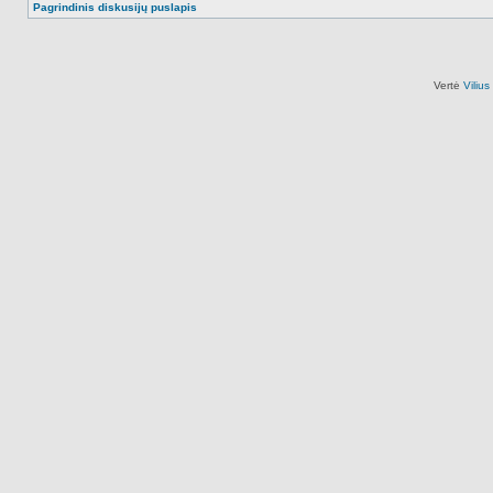
Pagrindinis diskusijų puslapis
Vertė
Viliu