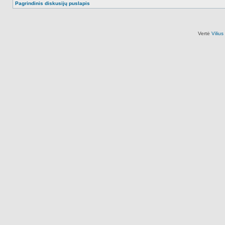
Pagrindinis diskusijų puslapis
Vertė
Viliu