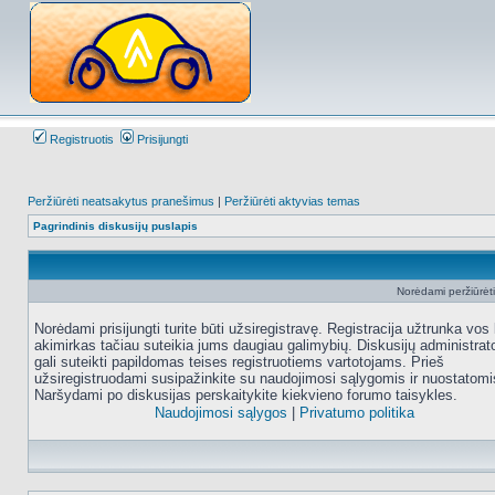
Registruotis
Prisijungti
Peržiūrėti neatsakytus pranešimus
|
Peržiūrėti aktyvias temas
Pagrindinis diskusijų puslapis
Norėdami peržiūrėti 
Norėdami prisijungti turite būti užsiregistravę. Registracija užtrunka vos 
akimirkas tačiau suteikia jums daugiau galimybių. Diskusijų administrat
gali suteikti papildomas teises registruotiems vartotojams. Prieš
užsiregistruodami susipažinkite su naudojimosi sąlygomis ir nuostatomi
Naršydami po diskusijas perskaitykite kiekvieno forumo taisykles.
Naudojimosi sąlygos
|
Privatumo politika