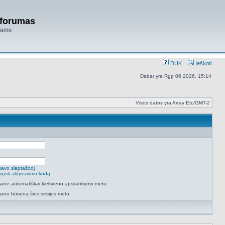
 forumas
niams
DUK
Ieškoti
Dabar yra Rgp 06 2026, 15:14
Visos datos yra Array Etc/GMT-2
savo slaptažodį
isiųsti aktyvavimo kodą
 mane automatiškai kiekvieno apsilankymo metu
mano būseną šios sesijos metu