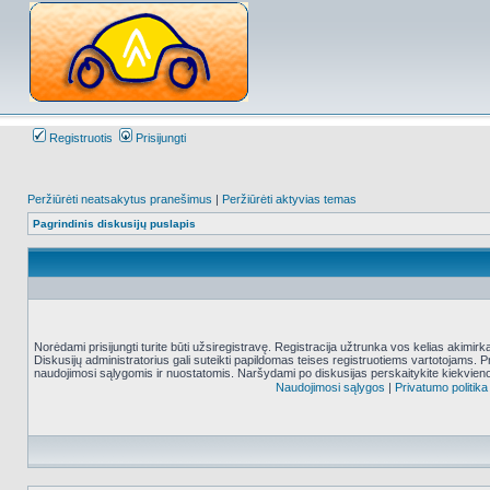
Registruotis
Prisijungti
Peržiūrėti neatsakytus pranešimus
|
Peržiūrėti aktyvias temas
Pagrindinis diskusijų puslapis
Norėdami prisijungti turite būti užsiregistravę. Registracija užtrunka vos kelias akimir
Diskusijų administratorius gali suteikti papildomas teises registruotiems vartotojams. 
naudojimosi sąlygomis ir nuostatomis. Naršydami po diskusijas perskaitykite kiekvieno
Naudojimosi sąlygos
|
Privatumo politika