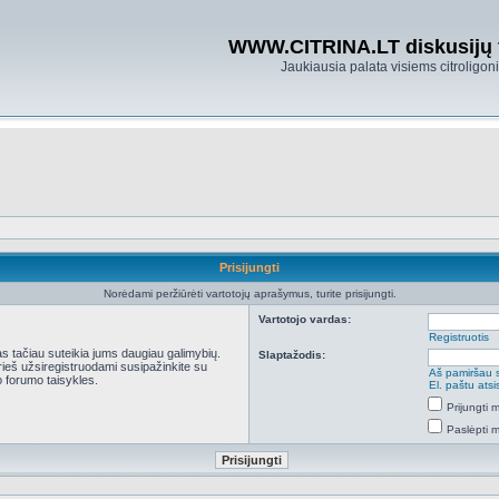
WWW.CITRINA.LT diskusijų
Jaukiausia palata visiems citroligo
Prisijungti
Norėdami peržiūrėti vartotojų aprašymus, turite prisijungti.
Vartotojo vardas:
Registruotis
kas tačiau suteikia jums daugiau galimybių.
Slaptažodis:
Prieš užsiregistruodami susipažinkite su
Aš pamiršau 
 forumo taisykles.
El. paštu ats
Prijungti
Paslėpti 