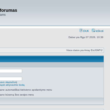
 forumas
niams
DUK
Ieškoti
Dabar yra Rgp 07 2026, 10:38
Visos datos yra Array Etc/GMT-2
savo slaptažodį
isiųsti aktyvavimo kodą
 mane automatiškai kiekvieno apsilankymo metu
mano būseną šios sesijos metu