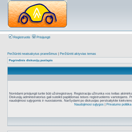
Registruotis
Prisijungti
Peržiūrėti neatsakytus pranešimus
|
Peržiūrėti aktyvias temas
Pagrindinis diskusijų puslapis
Norėdami prisijungti turite būti užsiregistravę. Registracija užtrunka vos kelias akimir
Diskusijų administratorius gali suteikti papildomas teises registruotiems vartotojams. 
naudojimosi sąlygomis ir nuostatomis. Naršydami po diskusijas perskaitykite kiekvieno
Naudojimosi sąlygos
|
Privatumo politika