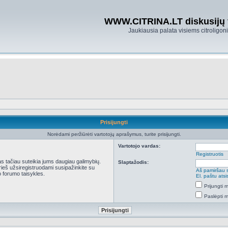
WWW.CITRINA.LT diskusijų
Jaukiausia palata visiems citroligo
Prisijungti
Norėdami peržiūrėti vartotojų aprašymus, turite prisijungti.
Vartotojo vardas:
Registruotis
kas tačiau suteikia jums daugiau galimybių.
Slaptažodis:
Prieš užsiregistruodami susipažinkite su
Aš pamiršau 
 forumo taisykles.
El. paštu ats
Prijungti
Paslėpti 