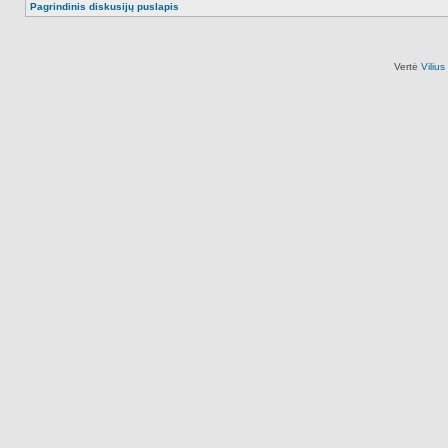
Pagrindinis diskusijų puslapis
Vertė
Viliu