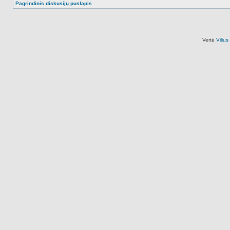
Pagrindinis diskusijų puslapis
Vertė
Viliu