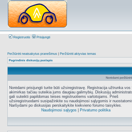
Registruotis
Prisijungti
Peržiūrėti neatsakytus pranešimus
|
Peržiūrėti aktyvias temas
Pagrindinis diskusijų puslapis
Norėdami peržiūrėti 
Norėdami prisijungti turite būti užsiregistravę. Registracija užtrunka vos 
akimirkas tačiau suteikia jums daugiau galimybių. Diskusijų administrat
gali suteikti papildomas teises registruotiems vartotojams. Prieš
užsiregistruodami susipažinkite su naudojimosi sąlygomis ir nuostatomi
Naršydami po diskusijas perskaitykite kiekvieno forumo taisykles.
Naudojimosi sąlygos
|
Privatumo politika