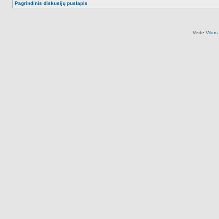
Pagrindinis diskusijų puslapis
Vertė
Viliu