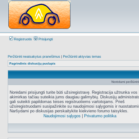
Registruotis
Prisijungti
Peržiūrėti neatsakytus pranešimus
|
Peržiūrėti aktyvias temas
Pagrindinis diskusijų puslapis
Norėdami peržiūrėti 
Norėdami prisijungti turite būti užsiregistravę. Registracija užtrunka vos 
akimirkas tačiau suteikia jums daugiau galimybių. Diskusijų administrat
gali suteikti papildomas teises registruotiems vartotojams. Prieš
užsiregistruodami susipažinkite su naudojimosi sąlygomis ir nuostatomi
Naršydami po diskusijas perskaitykite kiekvieno forumo taisykles.
Naudojimosi sąlygos
|
Privatumo politika