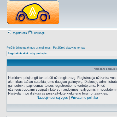
Registruotis
Prisijungti
Peržiūrėti neatsakytus pranešimus
|
Peržiūrėti aktyvias temas
Pagrindinis diskusijų puslapis
Norėdami peržiūrėti 
Norėdami prisijungti turite būti užsiregistravę. Registracija užtrunka vos 
akimirkas tačiau suteikia jums daugiau galimybių. Diskusijų administrat
gali suteikti papildomas teises registruotiems vartotojams. Prieš
užsiregistruodami susipažinkite su naudojimosi sąlygomis ir nuostatomi
Naršydami po diskusijas perskaitykite kiekvieno forumo taisykles.
Naudojimosi sąlygos
|
Privatumo politika