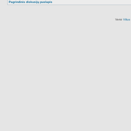
Pagrindinis diskusijų puslapis
Vertė
Viliu