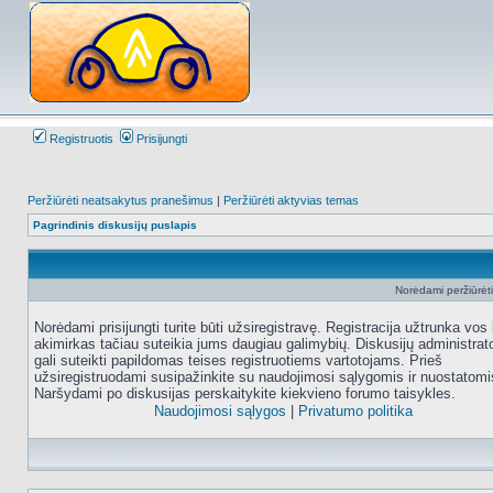
Registruotis
Prisijungti
Peržiūrėti neatsakytus pranešimus
|
Peržiūrėti aktyvias temas
Pagrindinis diskusijų puslapis
Norėdami peržiūrėti 
Norėdami prisijungti turite būti užsiregistravę. Registracija užtrunka vos 
akimirkas tačiau suteikia jums daugiau galimybių. Diskusijų administrat
gali suteikti papildomas teises registruotiems vartotojams. Prieš
užsiregistruodami susipažinkite su naudojimosi sąlygomis ir nuostatomi
Naršydami po diskusijas perskaitykite kiekvieno forumo taisykles.
Naudojimosi sąlygos
|
Privatumo politika