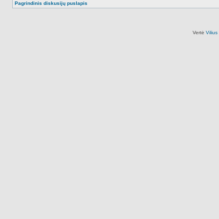
Pagrindinis diskusijų puslapis
Vertė
Viliu