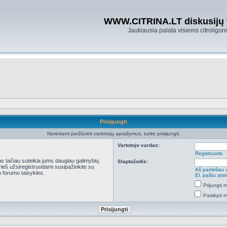
WWW.CITRINA.LT diskusijų
Jaukiausia palata visiems citroligo
Prisijungti
Norėdami peržiūrėti vartotojų aprašymus, turite prisijungti.
Vartotojo vardas:
Registruotis
kas tačiau suteikia jums daugiau galimybių.
Slaptažodis:
Prieš užsiregistruodami susipažinkite su
Aš pamiršau 
 forumo taisykles.
El. paštu ats
Prijungti
Paslėpti 