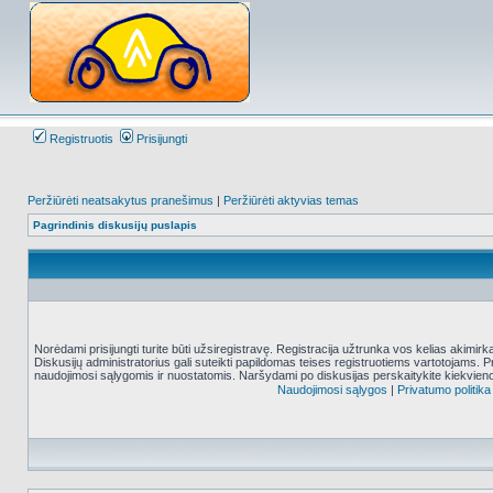
Registruotis
Prisijungti
Peržiūrėti neatsakytus pranešimus
|
Peržiūrėti aktyvias temas
Pagrindinis diskusijų puslapis
Norėdami prisijungti turite būti užsiregistravę. Registracija užtrunka vos kelias akimir
Diskusijų administratorius gali suteikti papildomas teises registruotiems vartotojams. 
naudojimosi sąlygomis ir nuostatomis. Naršydami po diskusijas perskaitykite kiekvieno
Naudojimosi sąlygos
|
Privatumo politika