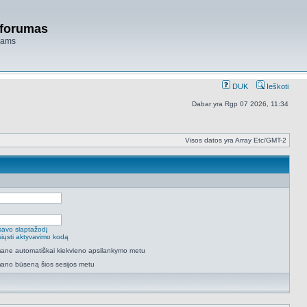
 forumas
niams
DUK
Ieškoti
Dabar yra Rgp 07 2026, 11:34
Visos datos yra Array Etc/GMT-2
savo slaptažodį
isiųsti aktyvavimo kodą
 mane automatiškai kiekvieno apsilankymo metu
mano būseną šios sesijos metu